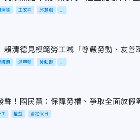
賴清德
王安祥
邱慧洳
...
 賴清德見模範勞工喊「尊嚴勞動、友善
總統府
洪申翰
勞動部
...
發聲！國民黨：保障勞權、爭取全面放假
勞工
權益
國定假日