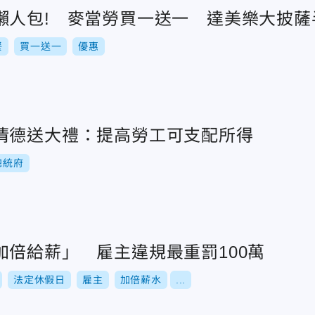
懶人包! 麥當勞買一送一 達美樂大披薩
餐
買一送一
優惠
清德送大禮：提高勞工可支配所得
總統府
加倍給薪」 雇主違規最重罰100萬
法定休假日
雇主
加倍薪水
...