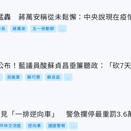
猛轟 蔣萬安稱從未鬆懈：中央說現在疫
市長
蔣萬安
五一勞動節
...
公布！藍議員酸蘇貞昌垂簾聽政：「砍7
舉
民進黨
蘇巧慧
蘇貞昌
...
見「一排逆向車」 警急攔停最重罰3.6
坪林交流道
逆向車
國道警察
...