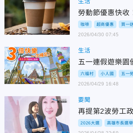
生活
勞動節優惠快收！
咖啡
超商優惠
買一
2026/04/30 07:45
生活
五一連假遊樂園優
六福村
小人國
五一
2026/04/29 16:48
要聞
再提第2波勞工政
2026大選
高雄市長選