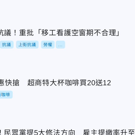
抗議！重批「移工看護空窗期不合理」
抗議
上街抗議
勞權
...
惠快搶 超商特大杯咖啡買20送12
商咖啡
！民眾黨提5大修法方向 雇主提繳率升至