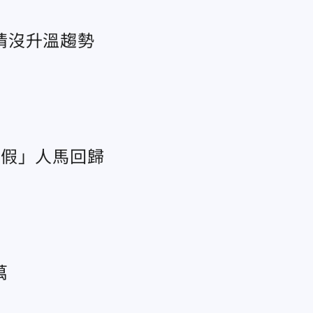
情沒升溫趨勢
天假」人馬回歸
萬