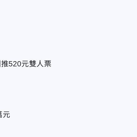
推520元雙人票
萬元