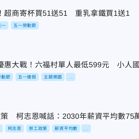
超商寄杯買51送51 重乳拿鐵買1送1
送一
五一勞動節
惠大戰！六福村單人最低599元 小人國
勞動節
五一連假
主題樂園
...
策 柯志恩喊話：2030年薪資平均數75
舉
柯志恩
勞工政策
薪資平均數
...