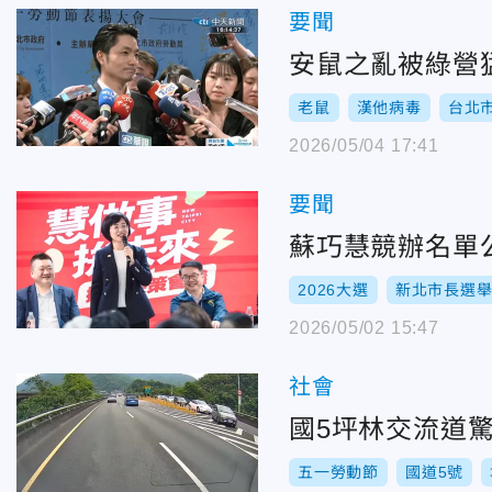
要聞
安鼠之亂被綠營
老鼠
漢他病毒
台北
2026/05/04 17:41
要聞
蘇巧慧競辦名單
2026大選
新北市長選
2026/05/02 15:47
社會
國5坪林交流道驚
五一勞動節
國道5號