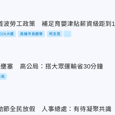
首波勞工政策 補足育嬰津貼薪資級距到1
2026大選
高雄市長選舉
柯志恩
...
恐壅塞 高公局：搭大眾運輸省30分鐘
公局
動節全民放假 人事總處：有待凝聚共識