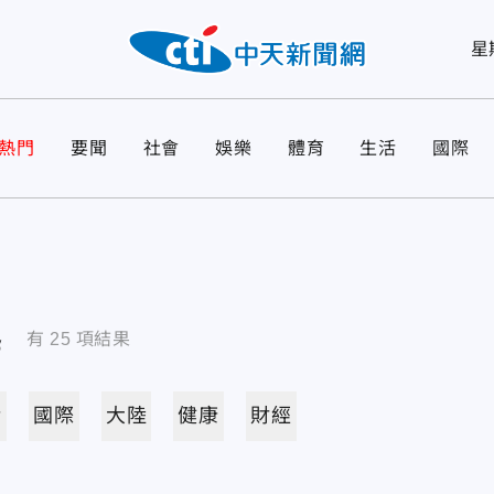
星
熱門
要聞
社會
娛樂
體育
生活
國際
導
有
25
項結果
活
國際
大陸
健康
財經