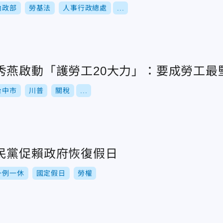
內政部
勞基法
人事行政總處
...
秀燕啟動「護勞工20大力」：要成勞工最
台中市
川普
關稅
...
民黨促賴政府恢復假日
一例一休
國定假日
勞權