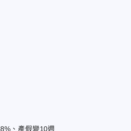
8%、產假變10週