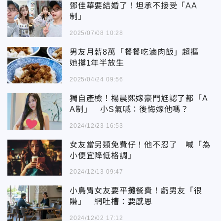
鄧佳華要結婚了！坦承不接受「AA
制」
2025/07/08 10:28
男友月薪8萬「餐餐吃滷肉飯」超摳
她撐1年半放生
2025/04/24 09:56
獨自產檢！楊晨熙嫁豪門尪認了都「A
A制」 小S氣喊：後悔嫁他嗎？
2024/12/23 16:53
女友當另類免費仔！他不忍了 喊「為
小便宜降低格調」
2024/12/13 09:47
小鳥胃女友要平攤餐費！虧男友「很
賺」 網吐槽：要感恩
2024/12/02 17:12