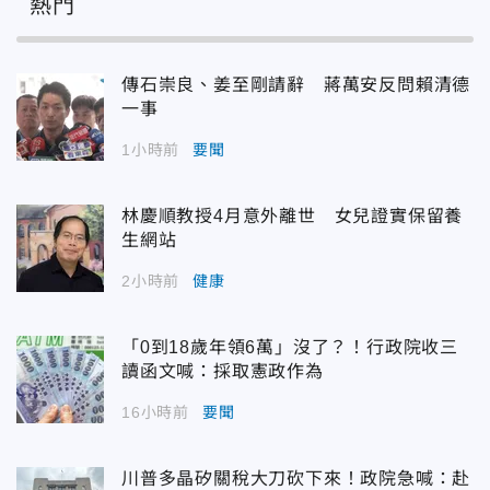
熱門
傳石崇良、姜至剛請辭 蔣萬安反問賴清德
一事
1小時前
要聞
林慶順教授4月意外離世 女兒證實保留養
生網站
2小時前
健康
「0到18歲年領6萬」沒了？！行政院收三
讀函文喊：採取憲政作為
16小時前
要聞
川普多晶矽關稅大刀砍下來！政院急喊：赴