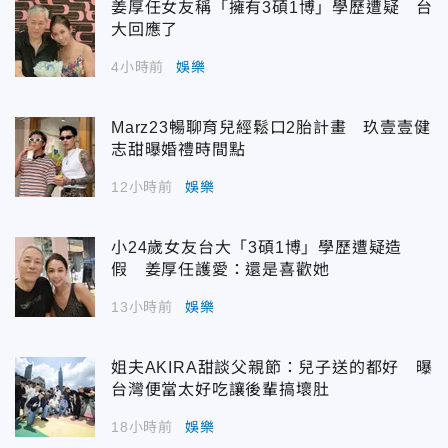
姜厚任女友稱「擁有3碩1博」學歷遭疑 台
大回應了
4小時前
娛樂
Marz23暢聊育兒經鬆口2胎計畫 玖壹壹健
志甜曝婚禮時間點
12小時前
娛樂
小24歲女友台大「3碩1博」學歷遭疑造
假 姜厚任護愛：還是喜歡她
13小時前
娛樂
姐夫AKIRA甜談父親節：兒子送的都好 曝
台灣便當太好吃讓後輩搞壞肚
18小時前
娛樂