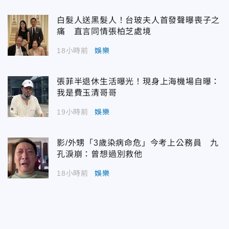
白髮人送黑髮人！台玻夫人首發聲曝喪子之
痛 直言同情張柏芝處境
18小時前
娛樂
張菲半退休生活曝光！現身上海機場自曝：
我是費玉清哥哥
19小時前
娛樂
影/外甥「3歲染病命危」今考上公務員 九
孔淚崩：曾想過別救他
18小時前
娛樂