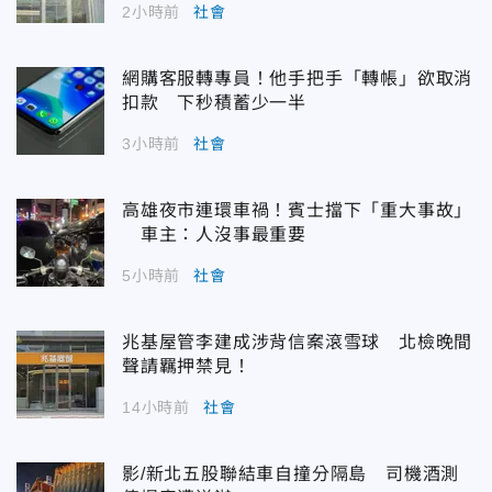
2小時前
社會
網購客服轉專員！他手把手「轉帳」欲取消
扣款 下秒積蓄少一半
3小時前
社會
高雄夜市連環車禍！賓士擋下「重大事故」
車主：人沒事最重要
5小時前
社會
兆基屋管李建成涉背信案滾雪球 北檢晚間
聲請羈押禁見！
14小時前
社會
影/新北五股聯結車自撞分隔島 司機酒測