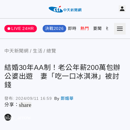
LIVE 24HR
決戰2026
即時
熱門
要聞
社會
娛樂
中天新聞網
生活
總覽
結婚30年AA制！老公年薪200萬包辦
公婆出遊 妻「吃一口冰淇淋」被討
錢
發布:
2024/09/11 16:59
By
鄭媚華
share
分享：
play_arrow