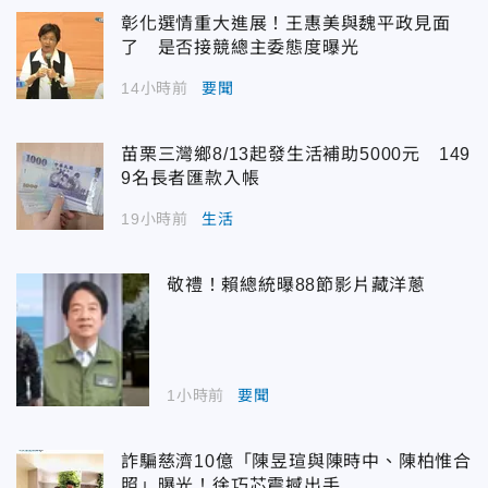
彰化選情重大進展！王惠美與魏平政見面
了 是否接競總主委態度曝光
14小時前
要聞
苗栗三灣鄉8/13起發生活補助5000元 149
9名長者匯款入帳
19小時前
生活
敬禮！賴總統曝88節影片藏洋蔥
1小時前
要聞
詐騙慈濟10億「陳昱瑄與陳時中、陳柏惟合
照」曝光！徐巧芯震撼出手