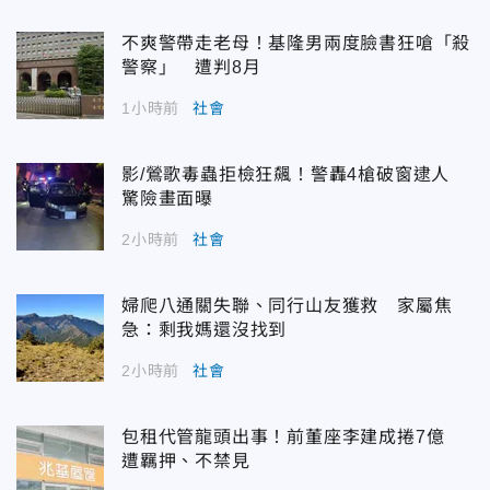
不爽警帶走老母！基隆男兩度臉書狂嗆「殺
警察」 遭判8月
1小時前
社會
影/鶯歌毒蟲拒檢狂飆！警轟4槍破窗逮人
驚險畫面曝
2小時前
社會
婦爬八通關失聯、同行山友獲救 家屬焦
急：剩我媽還沒找到
2小時前
社會
包租代管龍頭出事！前董座李建成捲7億
遭羈押、不禁見