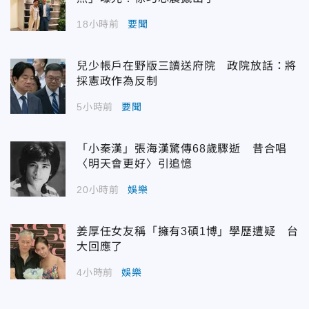
18小時前
要聞
兒少帳戶在野版三讀送府院 政院放話：將
採憲政作為反制
5小時前
要聞
「小秦漢」張海漢驚傳68歲驟逝 昔合唱
〈明天會更好〉引追憶
20小時前
娛樂
姜厚任女友稱「擁有3碩1博」學歷遭疑 台
大回應了
4小時前
娛樂