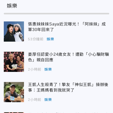
娛樂
張惠妹妹妹Saya近況曝光！「阿妹妹」成
軍30年回來了
53分鐘前
娛樂
姜厚任認愛小24歲女友！遭勸「小心騙財騙
色」親自回應
2小時前
娛樂
王凱人生殺青了！摯友「神似王凱」操辦後
事：王媽媽看到我就哭了
2小時前
娛樂