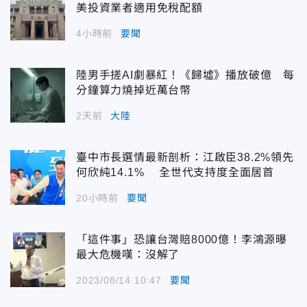
美投資業者適用免稅配額
4小時前
要聞
陸男手搓AI劇暴紅！《歸墟》播放破億 每
分鐘算力燒掉近萬台幣
2天前
大陸
臺中市長選情最新剖析：江啟臣38.2%領先
何欣純14.1% 全世代支持度全面居首
20小時前
要聞
「這件事」恐讓台灣賠8000億！李鴻源曝
最大危機嘆：沒解了
2023/08/14 10:47
要聞