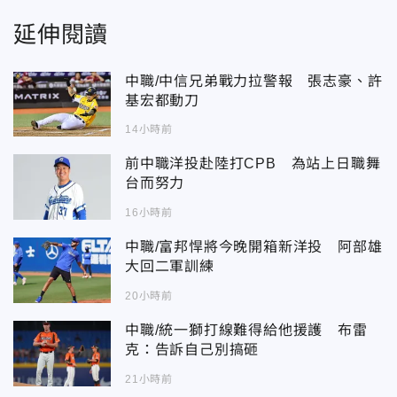
延伸閱讀
中職/中信兄弟戰力拉警報 張志豪、許
基宏都動刀
14小時前
前中職洋投赴陸打CPB 為站上日職舞
台而努力
16小時前
中職/富邦悍將今晚開箱新洋投 阿部雄
大回二軍訓練
20小時前
中職/統一獅打線難得給他援護 布雷
克：告訴自己別搞砸
21小時前