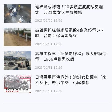
電梯險成烤箱！10多顆氫氣氣球突爆
炸 印21歲女大生慘燒傷
2026/02/06 12:56
高雄男抓綠鬣蜥觸電致4企業停電5小
時 台電：保留追訴權
2026/02/01 17:56
高雄工程車「扯倒電線桿」釀大規模停
電 1666戶摸黑吃飯
2026/01/31 19:26
日滑雪場再傳意外！澳洲女搭纜車「來
不及下」懸吊半空 心臟驟停
2026/01/31 17:20