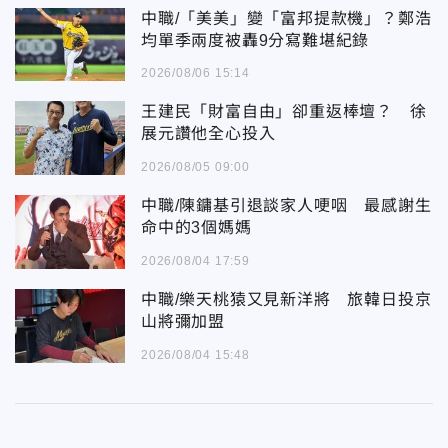
中職/「美美」變「富邦提款機」？鄭浩
均單季兩度被轟9分寫難堪紀錄
2026/08/06 15:14
王建民「財富自由」卻重返棒壇？ 徐
展元讚他全心投入
2026/08/05 09:00
中職/陳鏞基引退談家人哽咽 最感謝生
命中的3個媽媽
2026/08/04 17:59
中職/樂天桃猿又見新洋將 旅韓日投京
山將彌加盟
2026/08/04 15:48