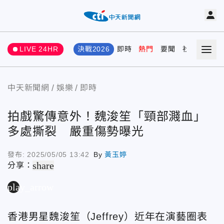
LIVE 24HR
決戰2026
即時
熱門
要聞
社會
娛樂
中天新聞網
娛樂
即時
拍戲驚傳意外！魏浚笙「頸部濺血」
多處撕裂 嚴重傷勢曝光
發布:
2025/05/05 13:42
By
黃玉婷
share
分享：
play_arrow
香港男星魏浚笙（Jeffrey）近年在演藝圈表