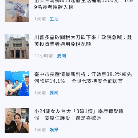
苗栗三灣鄉8/13起發生活補助5000元 149
9名長者匯款入帳
1天前
生活
川普多晶矽關稅大刀砍下來！政院急喊：赴
美投資業者適用免稅配額
21小時前
要聞
臺中市長選情最新剖析：江啟臣38.2%領先
何欣純14.1% 全世代支持度全面居首
1天前
要聞
小24歲女友台大「3碩1博」學歷遭疑造
假 姜厚任護愛：還是喜歡她
1天前
娛樂