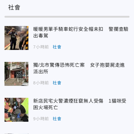
社會
暖暖男單手騎車蛇行安全帽未扣 警攔查驗
出毒駕
7小時前
社會
獨/北市驚傳恐怖死亡案 女子抱嬰屍走進
派出所
8小時前
社會
新店民宅火警濃煙狂竄無人受傷 1貓咪受
困火場死亡
9小時前
社會