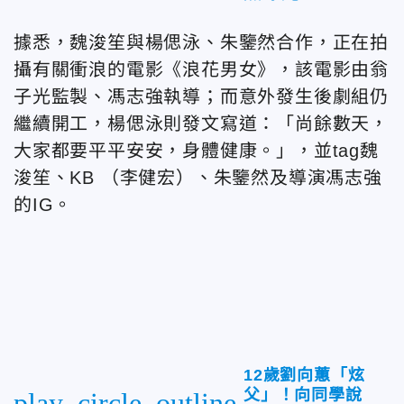
據悉，魏浚笙與楊偲泳、朱鑒然合作，
正在拍
攝有關衝浪的電影《浪花男女》，該電影由翁
子光監製、馮志強執導
；而意外發生後劇組仍
繼續開工，楊偲泳則發文寫道：「尚餘數天，
大家都要平平安安，身體健康。」，並tag魏
浚笙、KB （李健宏）、朱鑒然及導演馮志強
的IG。
12歲劉向蕙「炫
父」！向同學說
play_circle_outline