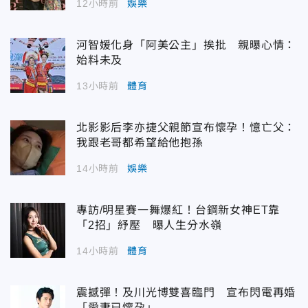
12小時前
娛樂
河智媛化身「阿美公主」挨批 親曝心情：
始料未及
13小時前
體育
北影影后李亦捷父親節宣布懷孕！憶亡父：
我跟老哥都希望給他抱孫
14小時前
娛樂
專訪/明星賽一舞爆紅！台鋼新女神ET靠
「2招」紓壓 曝人生分水嶺
14小時前
體育
震撼彈！及川光博雙喜臨門 宣布閃電再婚
「愛妻已懷孕」