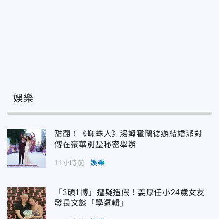
娛樂
甜翻！《蜘蛛人》湯姆霍蘭德辦結婚派對
傳在豪華別墅秘密舉辦
11小時前
娛樂
「3碩1博」遭疑造假！姜厚任小24歲女友
發長文談「學邏輯」