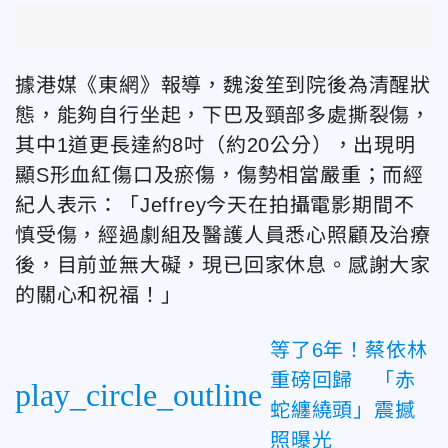
據港媒《東網》報導，魏浚笙到院後為清醒狀
態，能夠自行坐起，下巴及頸部多處撕裂傷，
其中1道更長達約8吋（約20公分），出現明
顯S形血紅傷口及瘀傷，傷勢相當嚴重；而經
紀人表示：「Jeffrey今天在拍攝電影期間不
慎受傷，經過劇組及醫護人員悉心照顧及治療
後，目前並無大礙，現已回家休息。感謝大家
的關心和祝福！」
等了6年！蔡依林
重磅回歸 「赤
play_circle_outline
蛇纏繞頭」震撼
照曝光