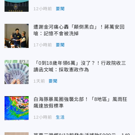
12小時前
要聞
遭謝金河痛心轟「顛倒黑白」！蔣萬安回
嗆：記憶不會被洗掉
17小時前
要聞
「0到18歲年領6萬」沒了？！行政院收三
讀函文喊：採取憲政作為
1天前
要聞
白海豚暴風圈強襲北部！「8地區」風雨狂
飆達放假標準
12小時前
生活