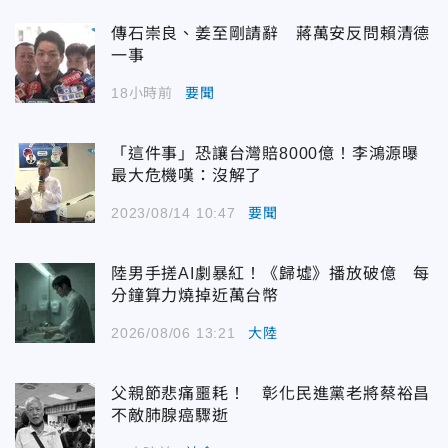
傳石崇良、姜至剛請辭 蔣萬安反問賴清德
一事
18小時前
要聞
「這件事」恐讓台灣賠8000億！李鴻源曝
最大危機嘆：沒解了
2023/08/14 10:47
要聞
陸男手搓AI劇暴紅！《歸墟》播放破億 每
分鐘算力燒掉近萬台幣
2026/08/06 13:21
大陸
父親節悲痛噩耗！ 彰化民進黨老將蔡裕昌
不敵肺腺癌驟逝