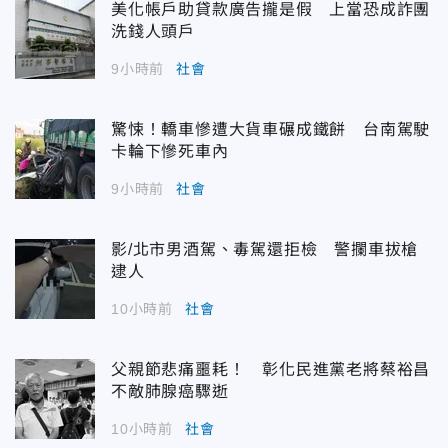
美化帳戶助貸款廣告攏是假 上當恐成詐團
洗錢人頭戶
9小時前
社會
驚悚！轎車慘遭大貨車碾成鐵餅 台南駕駛
卡輪下慘死車內
9小時前
社會
影/北市男酒駕、毒駕還拒檢 警攔車拔槍
逮人
10小時前
社會
父親節悲痛噩耗！ 彰化民進黨老將蔡裕昌
不敵肺腺癌驟逝
10小時前
社會