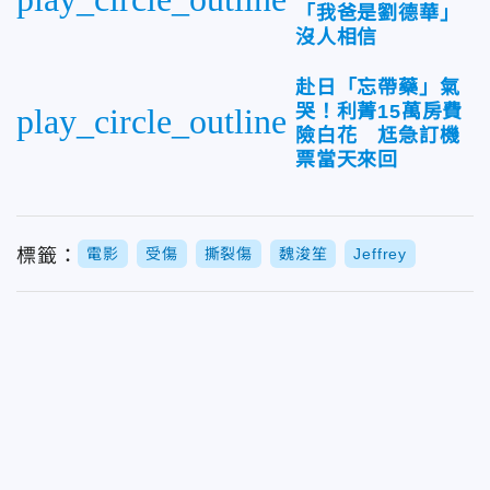
「我爸是劉德華」
沒人相信
赴日「忘帶藥」氣
哭！利菁15萬房費
play_circle_outline
險白花 尪急訂機
票當天來回
標籤：
電影
受傷
撕裂傷
魏浚笙
Jeffrey