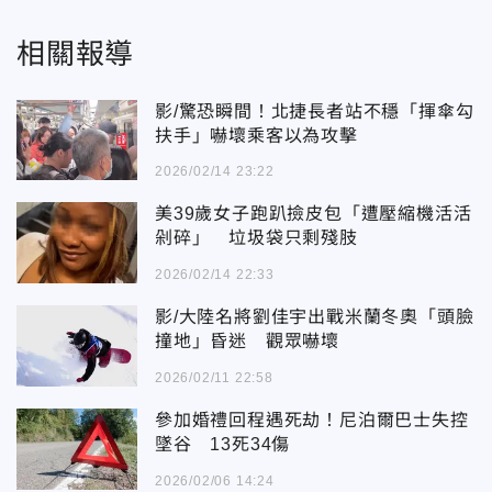
相關報導
影/驚恐瞬間！北捷長者站不穩「揮傘勾
扶手」嚇壞乘客以為攻擊
2026/02/14 23:22
美39歲女子跑趴撿皮包「遭壓縮機活活
剁碎」 垃圾袋只剩殘肢
2026/02/14 22:33
影/大陸名將劉佳宇出戰米蘭冬奧「頭臉
撞地」昏迷 觀眾嚇壞
2026/02/11 22:58
參加婚禮回程遇死劫！尼泊爾巴士失控
墜谷 13死34傷
2026/02/06 14:24