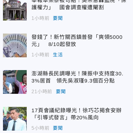
舉報卓榮泰被句點！吳宗憲轟監院「保
護權力」 國會調查權遭閹割
1小時前
要聞
發錢了！新竹關西鎮普發「爽領5000
元」 8/10起發放
1小時前
生活
澎湖縣長民調曝光！陳振中支持度30.
3%居首 領先吳淑瑾9.3個百分點
21小時前
要聞
17頁會議紀錄曝光！徐巧芯揭食安辦
「引導式發言」帶20%風向
5小時前
要聞