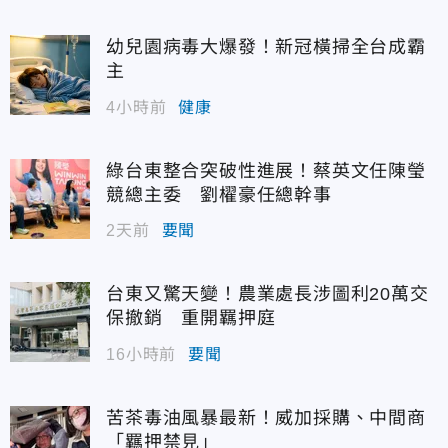
幼兒園病毒大爆發！新冠橫掃全台成霸
主
4小時前
健康
綠台東整合突破性進展！蔡英文任陳瑩
競總主委 劉櫂豪任總幹事
2天前
要聞
台東又驚天變！農業處長涉圖利20萬交
保撤銷 重開羈押庭
16小時前
要聞
苦茶毒油風暴最新！威加採購、中間商
「羈押禁見」