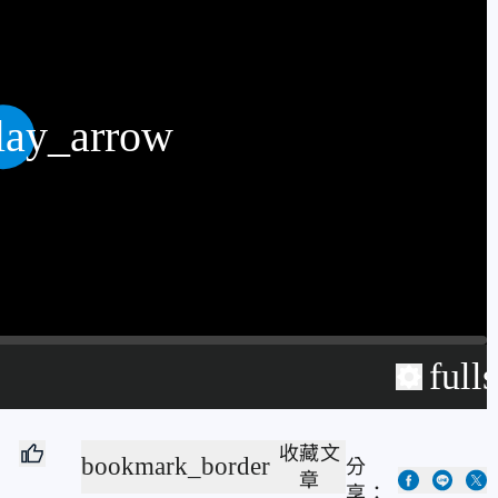
lay_arrow
full
收藏文
bookmark_border
分
章
享：