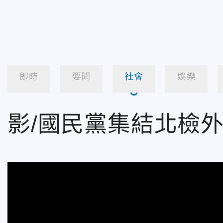
即時
要聞
社會
娛樂
影/國民黨集結北檢