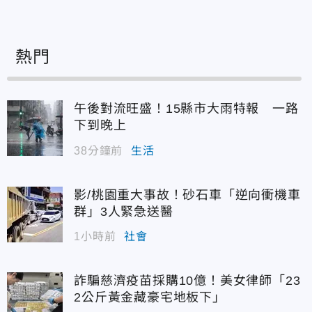
熱門
午後對流旺盛！15縣市大雨特報 一路
下到晚上
38分鐘前
生活
影/桃園重大事故！砂石車「逆向衝機車
／塗豐駿攝）
群」3人緊急送醫
1小時前
社會
。（圖／塗豐駿攝）
詐騙慈濟疫苗採購10億！美女律師「23
2公斤黃金藏豪宅地板下」