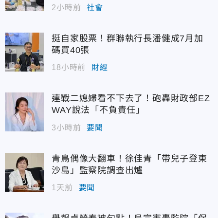
2小時前
社會
挺自家股票！群聯執行長潘健成7月加
碼買40張
18小時前
財經
連戰二媳婦看不下去了！砲轟財政部EZ
WAY說法「不負責任」
3小時前
要聞
青鳥偶像大翻車！徐佳青「帶兒子登東
沙島」監察院調查出爐
1天前
要聞