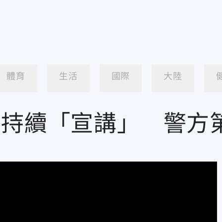
體育
生活
國際
大陸
外持續「宣講」 警方