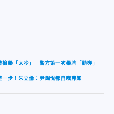
遭檢舉「太吵」 警方第一次舉牌「勸導」
差一步！朱立倫：尹錫悅都自嘆弗如