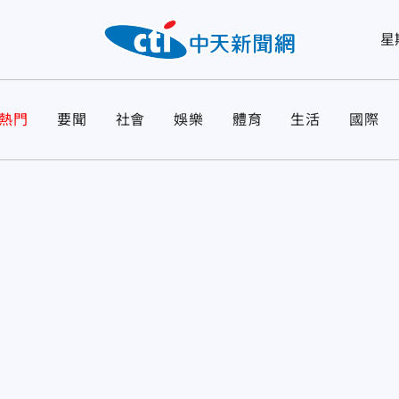
星
熱門
要聞
社會
娛樂
體育
生活
國際