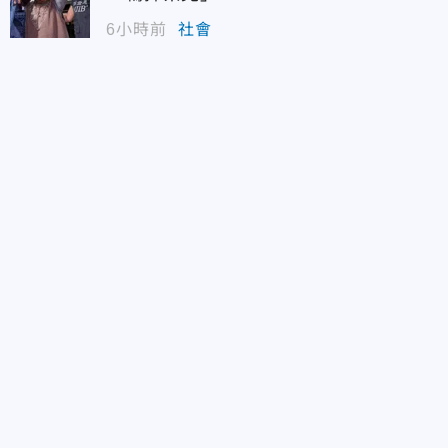
6小時前
社會