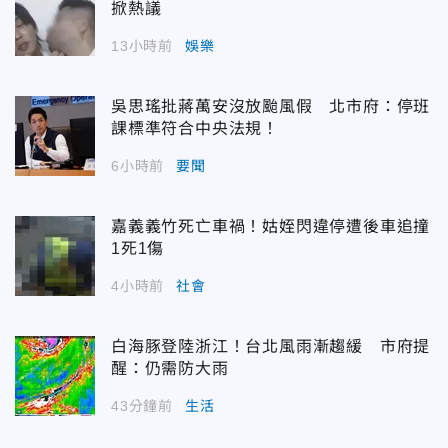
掀熱議
13小時前
娛樂
吳思瑤批蔣萬安沒放颱風假 北市府：停班
課標準符合中央法規！
6小時前
要聞
嘉義義竹死亡車禍！姑姪閃違停遭後車追撞
1死1傷
4小時前
社會
白海豚登陸浙江！台北風雨漸趨緩 市府提
醒：仍需防大雨
43分鐘前
生活