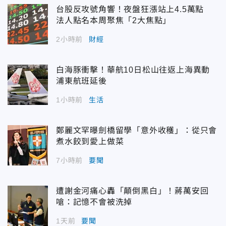
台股反攻號角響！夜盤狂漲站上4.5萬點
法人點名本周聚焦「2大焦點」
2小時前
財經
白海豚衝擊！華航10日松山往返上海異動
浦東航班延後
1小時前
生活
鄭麗文罕曝劍橋留學「意外收穫」：從只會
煮水餃到愛上做菜
7小時前
要聞
遭謝金河痛心轟「顛倒黑白」！蔣萬安回
嗆：記憶不會被洗掉
1天前
要聞