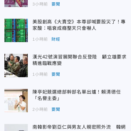
3小時前
要聞
美股創高《大賣空》本尊卻喊要股災了！專
家酸：唱衰成癮整天只會嚇人
1小時前
財經
漢光42號演習展開聯合反登陸 顧立雄要求
精進臨戰應變
1小時前
要聞
陳亭妃競選總部幹部名單出爐！賴清德任
「名譽主委」
2小時前
要聞
南韓影帝劉亞仁與男友人親密照外流 韓網