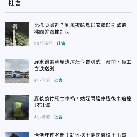
社會
比抓賊還難？颱風夜鴕鳥逃家撞凹引擎蓋
桃園警圍捕制伏
29分鐘前
社會
屏東鎢業董座遭虐殺今告別式！政商、員工
含淚送別
4小時前
社會
嘉義義竹死亡車禍！姑姪閃違停遭後車追撞
1死1傷
4小時前
社會
活活埋死老闆！新竹挖土機司機填土出事