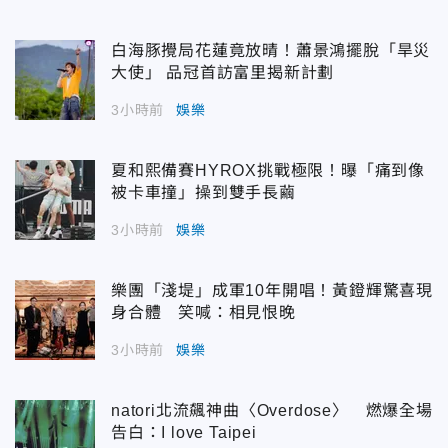
白海豚攪局花蓮竟放晴！蕭景鴻擺脫「旱災
大使」 品冠首訪富里揭新計劃
3小時前
娛樂
夏和熙備賽HYROX挑戰極限！曝「痛到像
被卡車撞」操到雙手長繭
3小時前
娛樂
樂團「淺堤」成軍10年開唱！黃鐙輝驚喜現
身合體 笑喊：相見恨晚
3小時前
娛樂
natori北流飆神曲〈Overdose〉 燃爆全場
告白：I love Taipei