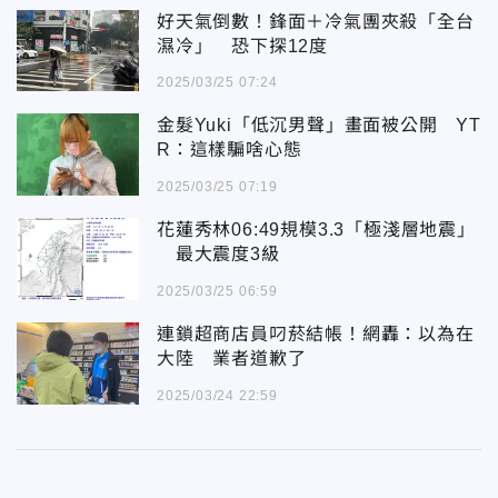
好天氣倒數！鋒面＋冷氣團夾殺「全台
濕冷」 恐下探12度
2025/03/25 07:24
金髮Yuki「低沉男聲」畫面被公開 YT
R：這樣騙啥心態
2025/03/25 07:19
花蓮秀林06:49規模3.3「極淺層地震」
最大震度3級
2025/03/25 06:59
連鎖超商店員叼菸結帳！網轟：以為在
大陸 業者道歉了
2025/03/24 22:59