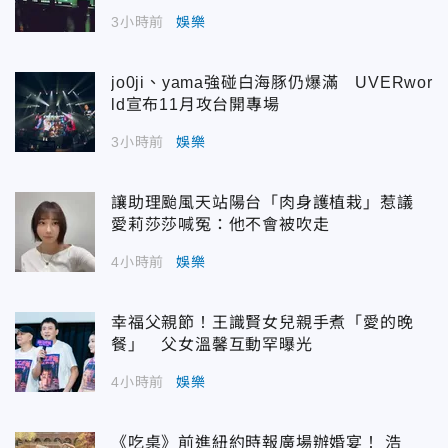
3小時前
娛樂
jo0ji、yama強碰白海豚仍爆滿 UVERwor
ld宣布11月攻台開專場
3小時前
娛樂
讓助理颱風天站陽台「肉身護植栽」惹議
愛莉莎莎喊冤：他不會被吹走
4小時前
娛樂
幸福父親節！王識賢女兒親手煮「愛的晚
餐」 父女溫馨互動罕曝光
4小時前
娛樂
《吃桌》前進紐約時報廣場辦婚宴！ 浩