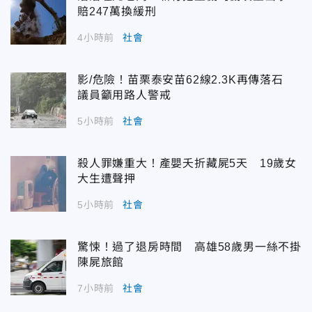
賠247萬換緩刑
4小時前
社會
影/危險！苗栗泰安苗62線2.3K再傳落石
議員籲用路人警戒
5小時前
社會
殺人罪嫌重大！產嬰夭折藏屍5天 19歲女
大生遭聲押
5小時前
社會
驚悚！過了退房時間 高雄58歲男一絲不掛
陳屍旅館
7小時前
社會