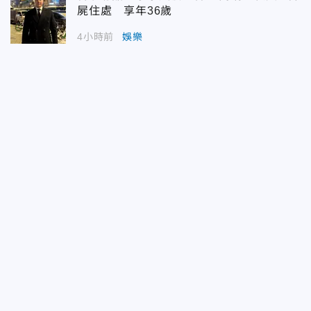
屍住處 享年36歲
4小時前
娛樂