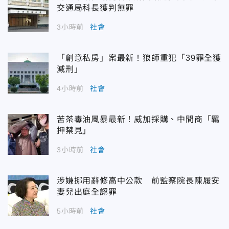
交通局科長獲判無罪
3小時前
社會
「創意私房」案最新！狼師重犯「39罪全獲
減刑」
4小時前
社會
苦茶毒油風暴最新！威加採購、中間商「羈
押禁見」
3小時前
社會
涉嫌挪用辭修高中公款 前監察院長陳履安
妻兒出庭全認罪
5小時前
社會