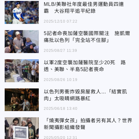
MLB/美聯社年度最佳男運動員四連
霸 大谷翔平追平紀錄
2025/12/10 07:22
5記者命喪加薩空襲國際關注 施凱爾
痛批以色列「完全站不住腳」
2025/08/27 11:39
以軍2度空襲加薩醫院至少20死 路
透、美聯、半島5記者喪命
2025/08/26 10:19
以色列男衝炸毀房屋救人…「結實肌
肉」太吸睛網路暴紅
2025/06/18 13:40
「燒夷彈女孩」拍攝者另有其人？世界
新聞攝影組織發聲
2025/05/20 12:31