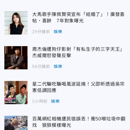
大馬歌手陳佩賢突宣布「結婚了」！廣發喜
帖、喜餅 7年對象曝光
29分鐘前
娛樂
周杰倫遭狗仔影射「有私生子的三字天王」
杰威爾怒發聲反擊
58分鐘前
娛樂
星二代騙吃騙喝風波延燒！父邵昕透過吳宗
憲低調回應
2小時前
娛樂
百萬網紅相機遭民宿誤丟！衝50噸垃圾中翻
找 狼狽模樣曝光