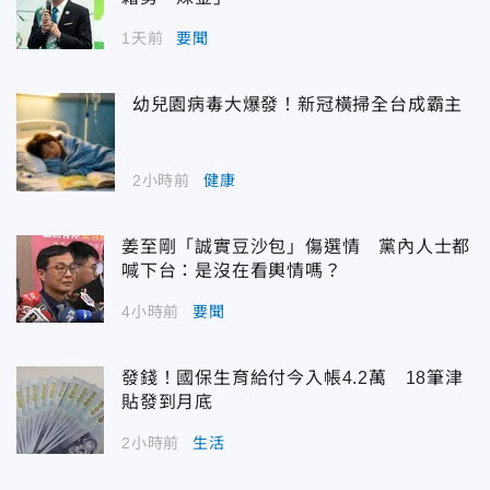
1天前
要聞
幼兒園病毒大爆發！新冠橫掃全台成霸主
2小時前
健康
姜至剛「誠實豆沙包」傷選情 黨內人士都
喊下台：是沒在看輿情嗎？
4小時前
要聞
發錢！國保生育給付今入帳4.2萬 18筆津
貼發到月底
2小時前
生活