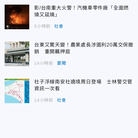
影/台南重大火警！汽機車零件廠「全面燃
燒又延燒」
5小時前
社會
台東又驚天變！農業處長涉圖利20萬交保撤
銷 重開羈押庭
14小時前
要聞
社子浮線南安社遶境周日登場 士林警交管
資訊一次看
14小時前
社會