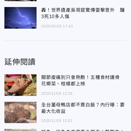
轟！世界遺產吳哥窟驚傳雷擊意外 釀
3死10多人傷
2025/05/19 17:43
延伸閱讀
關節痠痛別只會熱敷！五種食材護骨
花椰菜、柑橘都上榜
2025/11/29 12:26
全台薑母鴨店都不賣白飯？內行曝：要
最大化收益
2025/11/29 12:02