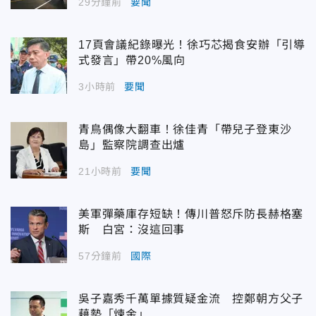
29分鐘前
要聞
17頁會議紀錄曝光！徐巧芯揭食安辦「引導
式發言」帶20%風向
3小時前
要聞
青鳥偶像大翻車！徐佳青「帶兒子登東沙
島」監察院調查出爐
21小時前
要聞
美軍彈藥庫存短缺！傳川普怒斥防長赫格塞
斯 白宮：沒這回事
57分鐘前
國際
吳子嘉秀千萬單據質疑金流 控鄭朝方父子
藉勢「煉金」