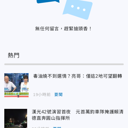
無任何留言，趕緊搶頭香！
熱門
毒油燒不到選情？亮哥：僅這2地可望翻轉
19小時前
要聞
漢光42號演習首夜 元首萬鈞車隊掩護賴清
德直奔圓山指揮所