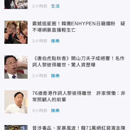
2小時前
生活
震撼追星圈！韓團ENHYPEN日籍鐵粉 疑
不堪網暴直播輕生亡
2小時前
娛樂
《唐伯虎點秋香》開山刀夫子成絕響！名作
詞人黎彼得離世、驚人資歷曝
2小時前
娛樂
76歲香港作詞人黎彼得離世 許家傑慟：非
常照顧人的前輩
3小時前
娛樂
昔涉毒品、家暴風波！韓71萬網紅裴寅圭陳