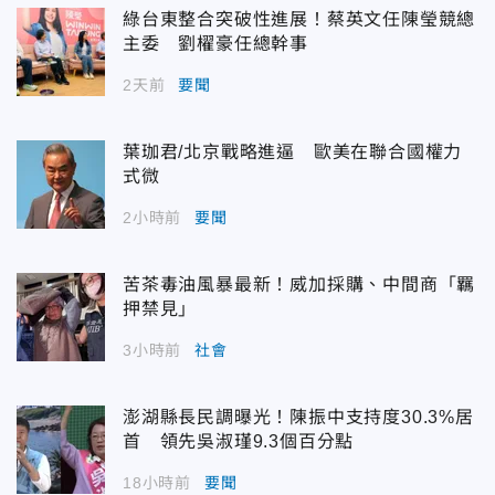
綠台東整合突破性進展！蔡英文任陳瑩競總
主委 劉櫂豪任總幹事
2天前
要聞
葉珈君/北京戰略進逼 歐美在聯合國權力
式微
2小時前
要聞
苦茶毒油風暴最新！威加採購、中間商「羈
押禁見」
3小時前
社會
澎湖縣長民調曝光！陳振中支持度30.3%居
首 領先吳淑瑾9.3個百分點
18小時前
要聞