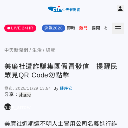
LIVE 24HR
決戰2026
即時
熱門
要聞
社會
娛樂
中天新聞網
生活
總覽
美廉社遭詐騙集團假冒發信 提醒民
眾見QR Code勿點擊
發布:
2025/11/29 13:54
By
薛序安
share
分享：
play_arrow
美廉社近期遭不明人士冒用公司名義進行詐