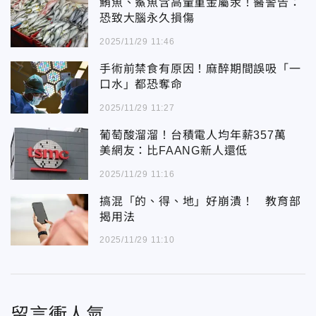
鮪魚、鯊魚含高量重金屬汞！醫警告：
恐致大腦永久損傷
2025/11/29 11:46
手術前禁食有原因！麻醉期間誤吸「一
口水」都恐奪命
2025/11/29 11:27
葡萄酸溜溜！台積電人均年薪357萬
美網友：比FAANG新人還低
2025/11/29 11:16
搞混「的、得、地」好崩潰！ 教育部
揭用法
2025/11/29 11:10
留言衝人氣