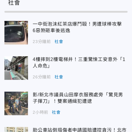
社會
一中街泡沫紅茶店爆鬥毆！男遭球棒攻擊
6惡煞砸車後逃逸
23分鐘前
社會
4樓摔到2樓電梯井！三重驚悚工安意外「1
人命危」
26分鐘前
社會
影/新北市議員山田摩衣服務處旁「驚見男
子揮刀」！雙案通緝犯遭逮
2小時前
社會
助公車站倒塌傷者申請國賠遭控貪污！北市