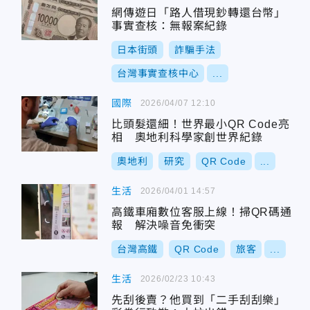
網傳遊日「路人借現鈔轉還台幣」
事實查核：無報案紀錄
日本街頭
詐騙手法
台灣事實查核中心
...
國際
2026/04/07 12:10
比頭髮還細！世界最小QR Code亮
相 奧地利科學家創世界紀錄
奧地利
研究
QR Code
...
生活
2026/04/01 14:57
高鐵車廂數位客服上線！掃QR碼通
報 解決噪音免衝突
台灣高鐵
QR Code
旅客
...
生活
2026/02/23 10:43
先刮後賣？他買到「二手刮刮樂」