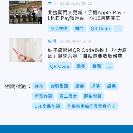
生活
2025/01/17 09:16
北捷閘門大更新！手機Apple Pay、
LINE Pay嗶進站 估10月底完工
台北捷運
閘門
QR Code
...
生活
2024/09/12 10:50
妹子痛恨掃QR Code點餐！「4大原
因」掀網共鳴：自點還要收服務費
QR Code
點餐
餐廳
...
相關標籤：
詐欺
詐騙集團
廠商
採購
設備
新型詐騙
員工宿舍
翻拍螢幕
165全民防騙
詐騙集團如何假冒身分？