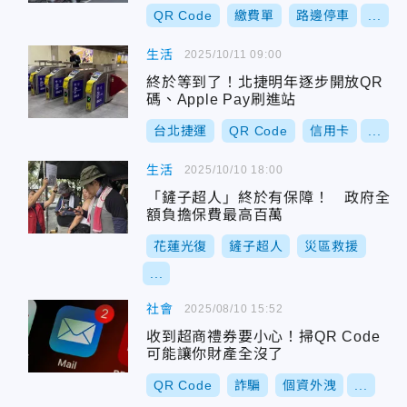
QR Code
繳費單
路邊停車
...
生活
2025/10/11 09:00
終於等到了！北捷明年逐步開放QR
碼、Apple Pay刷進站
台北捷運
QR Code
信用卡
...
生活
2025/10/10 18:00
「鏟子超人」終於有保障！ 政府全
額負擔保費最高百萬
花蓮光復
鏟子超人
災區救援
...
社會
2025/08/10 15:52
收到超商禮券要小心！掃QR Code
可能讓你財產全沒了
QR Code
詐騙
個資外洩
...