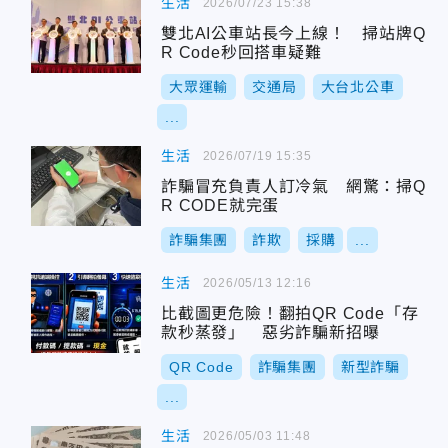
生活
2026/07/23 15:38
雙北AI公車站長今上線！ 掃站牌Q
R Code秒回搭車疑難
大眾運輸
交通局
大台北公車
...
生活
2026/07/19 15:35
詐騙冒充負責人訂冷氣 網驚：掃Q
R CODE就完蛋
詐騙集團
詐欺
採購
...
生活
2026/05/13 12:16
比截圖更危險！翻拍QR Code「存
款秒蒸發」 惡劣詐騙新招曝
QR Code
詐騙集團
新型詐騙
...
生活
2026/05/03 11:48