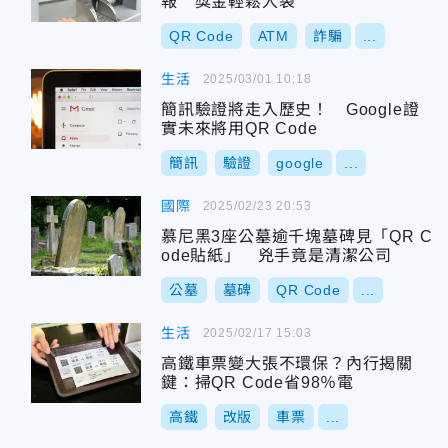
報 獎金輕鬆入袋
QR Code
ATM
詐騙
...
生活
2025/03/01 10:18
簡訊驗證將走入歷史！ Google證
實未來將用QR Code
簡訊
驗證
google
...
國際
2025/02/23 20:53
慕尼黑3座公墓逾千塊墓碑見「QR C
ode貼紙」 兇手竟是清潔公司
公墓
墓碑
QR Code
...
生活
2025/02/17 15:03
高鐵車票變大張不環保？內行揭關
鍵：掃QR Code省98％電
高鐵
改版
車票
...