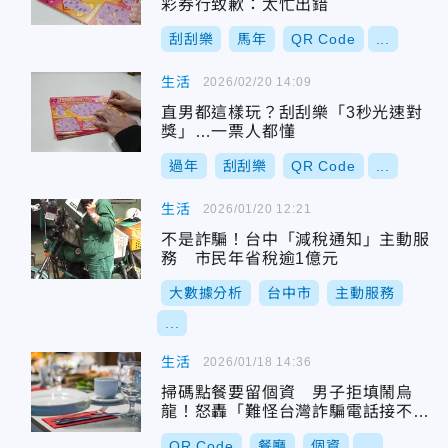
彩券行致歉：太忙出錯
刮刮樂
馬年
QR Code
...
生活
2026/02/20 14:09
直男都這樣玩？刮刮樂「3秒光速對
獎」…一票人都懂
過年
刮刮樂
QR Code
...
生活
2026/01/20 12:21
不是詐騙！台中「減稅通知」主動服
務 市民年省稅逾1億元
大數據分析
台中市
主動服務
...
生活
2026/01/18 14:36
掃碼點餐要留個資 男子拒填鬧烏
龍！怒轟「難怪台灣詐騙電話接不
完」
QR Code
餐廳
個資
...