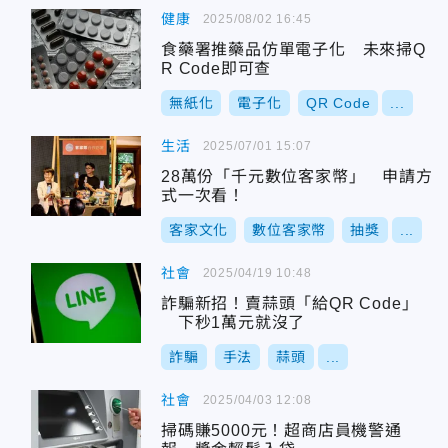
健康
2025/08/02 16:45
食藥署推藥品仿單電子化 未來掃Q
R Code即可查
無紙化
電子化
QR Code
...
生活
2025/07/01 15:07
28萬份「千元數位客家幣」 申請方
式一次看！
客家文化
數位客家幣
抽獎
...
社會
2025/04/19 10:48
詐騙新招！賣蒜頭「給QR Code」
下秒1萬元就沒了
詐騙
手法
蒜頭
...
社會
2025/04/03 12:08
掃碼賺5000元！超商店員機警通