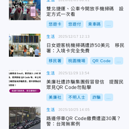
生活
雙北捷運、公車今開放手機掃碼 設
定方式一次看
悠遊卡
悠遊付
乘車碼
...
生活
2025/12/17 12:13
日女遊客桃機掃碼遭詐50美元 移民
署：入境卡完全免費
移民署
桃園機場
QR Code
...
生活
2025/11/29 13:54
美廉社遭詐騙集團假冒發信 提醒民
眾見QR Code勿點擊
美廉社
不明人士
詐騙
...
生活
2025/10/25 14:05
路邊停車QR Code繳費遭盜30萬？
警：台灣無案例