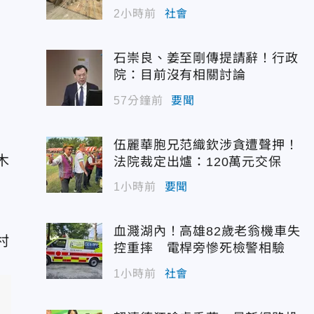
2小時前
社會
石崇良、姜至剛傳提請辭！行政
院：目前沒有相關討論
57分鐘前
要聞
伍麗華胞兄范織欽涉貪遭聲押！
木
法院裁定出爐：120萬元交保
1小時前
要聞
血濺湖內！高雄82歲老翁機車失
控重摔 電桿旁慘死檢警相驗
1小時前
社會