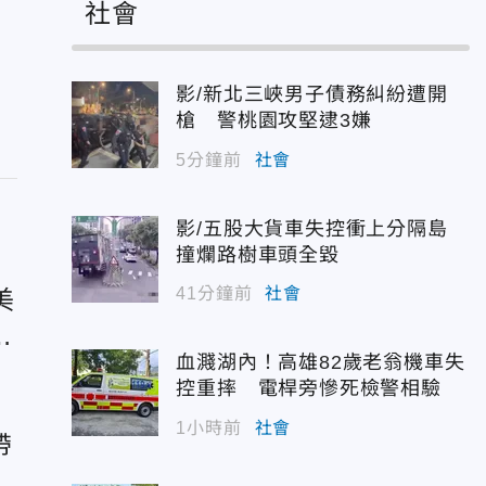
社會
影/新北三峽男子債務糾紛遭開
槍 警桃園攻堅逮3嫌
5分鐘前
社會
影/五股大貨車失控衝上分隔島
撞爛路樹車頭全毀
41分鐘前
社會
美
龍
血濺湖內！高雄82歲老翁機車失
控重摔 電桿旁慘死檢警相驗
1小時前
社會
帶
驚