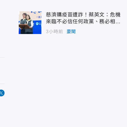
慈濟購疫苗遭詐！蔡英文：危機
來臨不必信任何政黨、務必相信
專業
3小時前
要聞