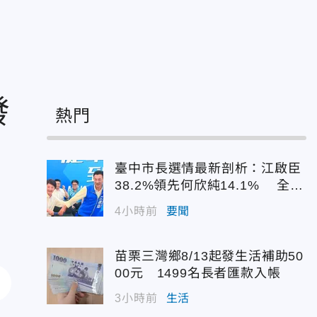
發
熱門
臺中市長選情最新剖析：江啟臣
38.2%領先何欣純14.1% 全世
代支持度全面居首
4小時前
要聞
苗栗三灣鄉8/13起發生活補助50
00元 1499名長者匯款入帳
3小時前
生活