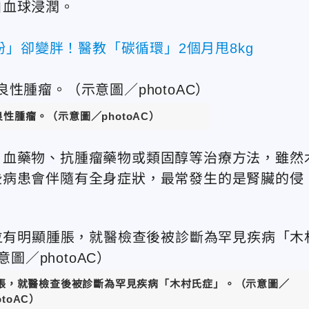
白血球浸潤。
」卻變胖！醫教「碳循環」2個月甩8kg
性腫瘤。（示意圖／photoAC）
，血藥物、抗腫瘤藥物或類固醇等治療方法，雖然
些病患會伴隨有全身症狀，最常發生的是腎臟的侵
腫脹，就醫檢查後被診斷為罕見疾病「木村氏症」。（示意圖／
otoAC）