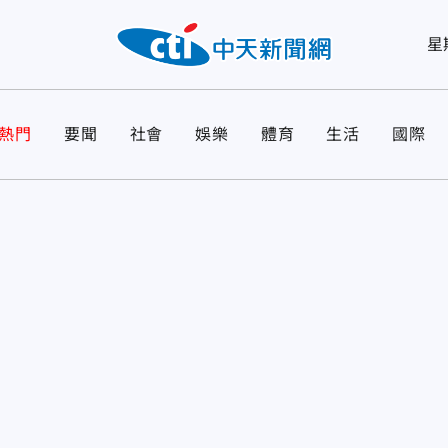
星
熱門
要聞
社會
娛樂
體育
生活
國際