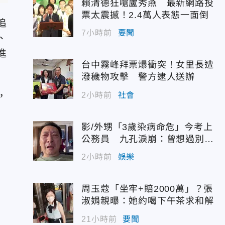
賴清德狂嗆盧秀燕 最新網路投
票太震撼！2.4萬人表態一面倒
追
7小時前
要聞
、
進
台中霧峰拜票爆衝突！女里長遭
潑穢物攻擊 警方逮人送辦
，
2小時前
社會
影/外甥「3歲染病命危」今考上
公務員 九孔淚崩：曾想過別救
他
2小時前
娛樂
周玉蔻「坐牢+賠2000萬」？張
淑娟親曝：她約喝下午茶求和解
21小時前
要聞