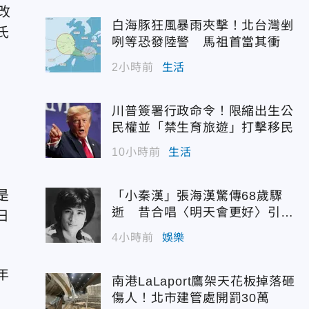
改
白海豚狂風暴雨夾擊！北台灣剉
氏
咧等恐發陸警 馬祖首當其衝
2小時前
生活
川普簽署行政命令！限縮出生公
民權並「禁生育旅遊」打擊移民
10小時前
生活
是
「小秦漢」張海漢驚傳68歲驟
逝 昔合唱〈明天會更好〉引追
日
憶
4小時前
娛樂
年
南港LaLaport鷹架天花板掉落砸
傷人！北市建管處開罰30萬