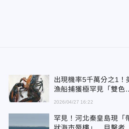
出現機率5千萬分之1！
漁船捕獲極罕見「雙色
蝦」
2026/04/27 16:22
罕見！河北秦皇島現「
狀海市蜃樓」 目擊者