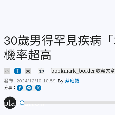
30歲男得罕見疾病
機率超高
bookmark_border
大
收藏文
中
小
發布:
2024/12/10 10:59
By
蔡庭語
分享：
play_arrow