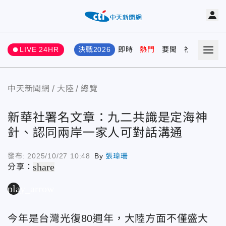
LIVE 24HR
決戰2026
即時
熱門
要聞
社會
娛樂
中天新聞網
大陸
總覽
新華社署名文章：九二共識是定海神
針、認同兩岸一家人可對話溝通
發布:
2025/10/27 10:48
By
張瑋珊
share
分享：
play_arrow
今年是台灣光復80週年，大陸方面不僅盛大