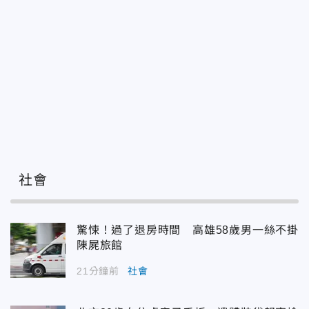
社會
驚悚！過了退房時間 高雄58歲男一絲不掛
陳屍旅館
21分鐘前
社會