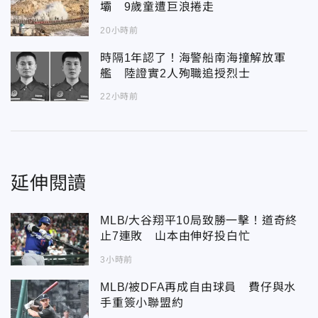
壩 9歲童遭巨浪捲走
20小時前
時隔1年認了！海警船南海撞解放軍
艦 陸證實2人殉職追授烈士
22小時前
延伸閱讀
MLB/大谷翔平10局致勝一擊！道奇終
止7連敗 山本由伸好投白忙
3小時前
MLB/被DFA再成自由球員 費仔與水
手重簽小聯盟約