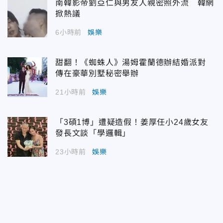
南韓影帝劉亞仁與男友人親密照外流 韓網
掀熱議
6小時前
娛樂
甜翻！《蜘蛛人》湯姆霍蘭德辦結婚派對
傳在豪華別墅秘密舉辦
21小時前
娛樂
「3碩1博」遭疑造假！姜厚任小24歲女友
發長文談「學邏輯」
23小時前
娛樂