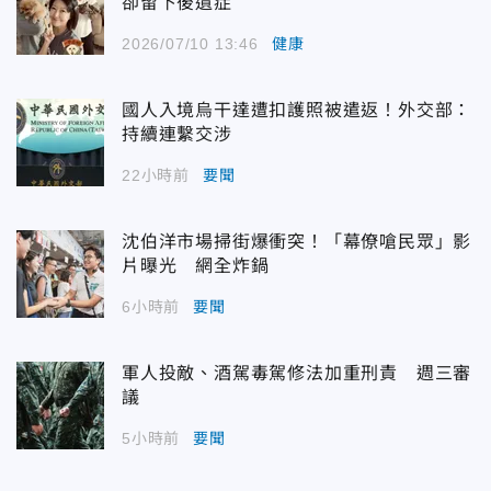
卻留下後遺症
2026/07/10 13:46
健康
國人入境烏干達遭扣護照被遣返！外交部：
持續連繫交涉
22小時前
要聞
沈伯洋市場掃街爆衝突！「幕僚嗆民眾」影
片曝光 網全炸鍋
6小時前
要聞
軍人投敵、酒駕毒駕修法加重刑責 週三審
議
5小時前
要聞