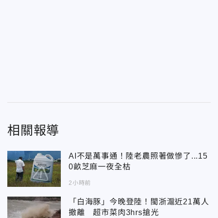
相關報導
AI不是萬事通！陸老農照著做慘了...15
0畝芝麻一夜全枯
2小時前
「白海豚」今晚登陸！閩浙滬近21萬人
撤離 超市菜肉3hrs搶光