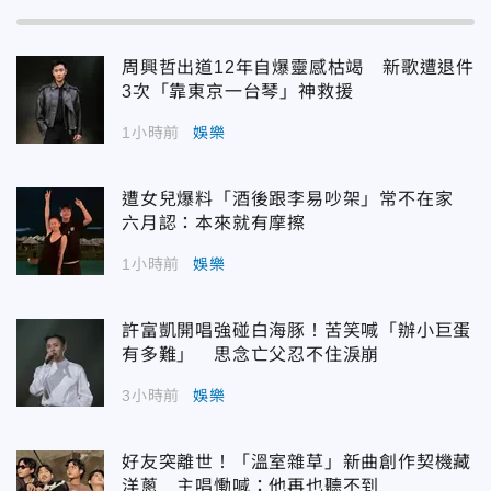
周興哲出道12年自爆靈感枯竭 新歌遭退件
3次「靠東京一台琴」神救援
1小時前
娛樂
遭女兒爆料「酒後跟李易吵架」常不在家
六月認：本來就有摩擦
1小時前
娛樂
許富凱開唱強碰白海豚！苦笑喊「辦小巨蛋
有多難」 思念亡父忍不住淚崩
3小時前
娛樂
好友突離世！「溫室雜草」新曲創作契機藏
洋蔥 主唱慟喊：他再也聽不到