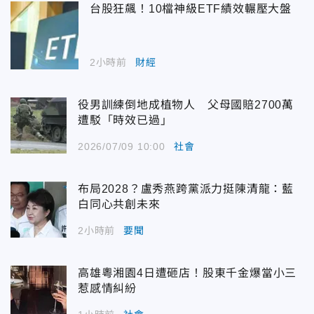
台股狂飆！10檔神級ETF績效輾壓大盤
2小時前
財經
役男訓練倒地成植物人 父母國賠2700萬
遭駁「時效已過」
2026/07/09 10:00
社會
布局2028？盧秀燕跨黨派力挺陳清龍：藍
白同心共創未來
2小時前
要聞
高雄粵湘園4日遭砸店！股東千金爆當小三
惹感情糾紛