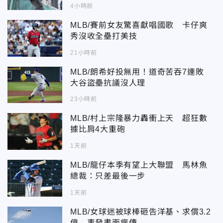
4小時前
MLB/賽前女友驚喜獻唱國歌 卡仔爽
秀沒收全壘打美技
21小時前
MLB/朗希好投無用！道奇苦吞7連敗
大谷盜壘抗議沒人理
23小時前
MLB/村上宗隆暴力轟衝上天 超狂數
據比肩4大重砲
1天前
MLB/龍仔本季有望上大聯盟 馬林魚
總裁：只差最後一步
1天前
MLB/女球迷被球棒砸告洋基、求償3.2
億 事發畫面瘋傳