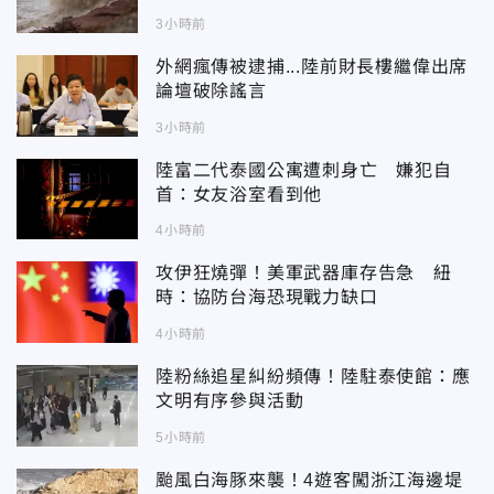
3小時前
外網瘋傳被逮捕...陸前財長樓繼偉出席
論壇破除謠言
3小時前
陸富二代泰國公寓遭刺身亡 嫌犯自
首：女友浴室看到他
4小時前
攻伊狂燒彈！美軍武器庫存告急 紐
時：協防台海恐現戰力缺口
4小時前
陸粉絲追星糾紛頻傳！陸駐泰使館：應
文明有序參與活動
5小時前
颱風白海豚來襲！4遊客闖浙江海邊堤