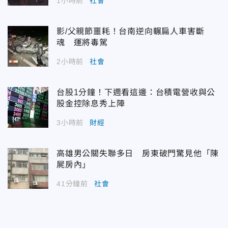
1小時前
社會
影/父親節噩耗！台南逆向輾扁人車害斷
魂 運將毒駕
2小時前
社會
台股1分鐘！下週看這邊：台積電營收與公
股金控除息秀上陣
3小時前
財經
高雄男公關失聯多日 房東破門驚見他「陳
屍房內」
41分鐘前
社會