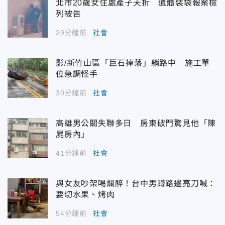
北市20歲女住處產子夭折 遺體裝袋報案檢
列被告
29分鐘前
社會
影/新竹山區「巨石掉落」躺路中 施工單
位急調怪手
30分鐘前
社會
高雄男公關失聯多日 房東破門驚見他「陳
屍房內」
41分鐘前
社會
與女友吵架喝爛醉！台中男蹲路邊亮刀喊：
要切水果、烤肉
54分鐘前
社會