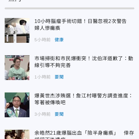
10小時腦瘤手術切錯！日醫忽視2次警告
婦人慘癱瘓
5小時前
健康
市場掃街和市民爆衝突！沈伯洋道歉了：動
線引導不夠完善
1小時前
要聞
爆黃世杰涉賄選！詹江村曝警方調查進度：
等著被傳喚吧
3小時前
要聞
余皓然21歲爆腦出血「險半身癱瘓」 倖存