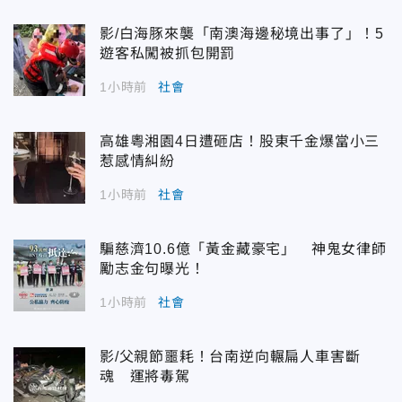
影/白海豚來襲「南澳海邊秘境出事了」！5
遊客私闖被抓包開罰
1小時前
社會
高雄粵湘園4日遭砸店！股東千金爆當小三
惹感情糾紛
1小時前
社會
騙慈濟10.6億「黃金藏豪宅」 神鬼女律師
勵志金句曝光！
1小時前
社會
影/父親節噩耗！台南逆向輾扁人車害斷
魂 運將毒駕