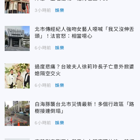
3小時前
娛樂
北市傳經紀人強吻女藝人噁喊「我又沒伸舌
頭」！法官怒：相當噁心
6小時前
娛樂
過度悲痛？台玻夫人徐莉玲長子亡意外掀婆
媳隔空交火
6小時前
娛樂
白海豚襲台北市災情最新！多個行政區「路
樹接連倒塌」
6小時前
娛樂