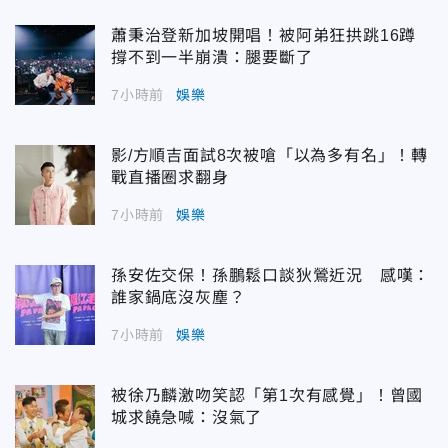
蕭秉治登新加坡開唱！被阿弟狂拱跳16蹲
撐不到一半崩潰：腿要斷了
7小時前
娛樂
影/方順吉面試8次被嗆「以為多有名」！轉
戰直播圈求翻身
7小時前
娛樂
孫安佐交保！孫鵬鬆口談狄鶯近況 感嘆：
誰家鍋底沒灰塵？
7小時前
娛樂
被徐乃麟激吻笑認「第1次有感覺」！曾國
城求饒急喊：沒氣了