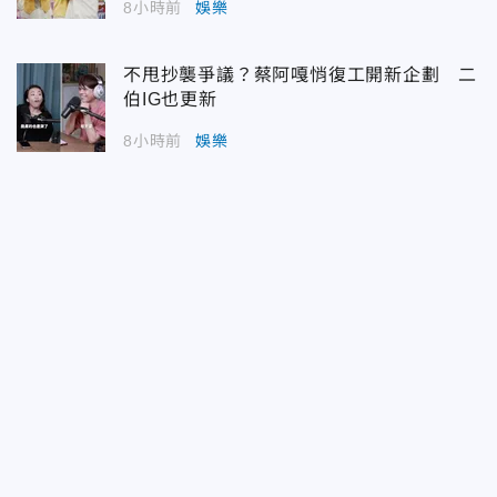
8小時前
娛樂
不甩抄襲爭議？蔡阿嘎悄復工開新企劃 二
伯IG也更新
8小時前
娛樂