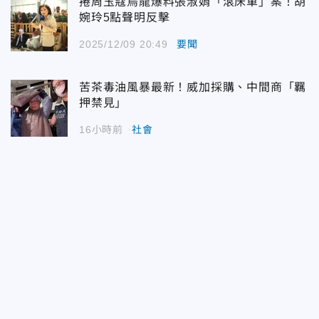
捲周玉蔻烏龍爆料張淑娟「滾床單」案！胡
婉玲5點聲明反擊
2025/12/09 20:49
要聞
苦茶毒油風暴最新！威加採購、中間商「羈
押禁見」
16小時前
社會