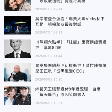
「最浪漫禮物」竟是冷氣機
2026/07/07 12:14
吳宗憲登台淚崩！曝黃大煒Vicky私下
互動 親揭摯友最後對話
2026/07/04 22:39
《陳翔六點半》「妹爺」應寶麟證實過
世 享壽82歲
2026/07/02 11:44
潤泰集團總裁尹衍樑逝世！昔拉陳凱倫
兒回正軌「從黑道變CEO」
2026/05/28 16:20
綜藝天王張菲退休8年近況曝！自爆
「每天痛苦」原因笑翻眾人
2026/05/26 10:31