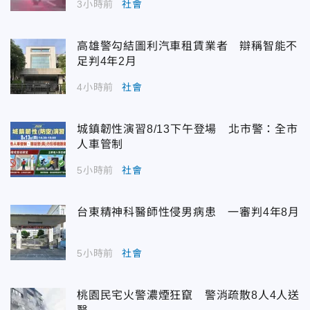
3小時前
社會
高雄警勾結圖利汽車租賃業者 辯稱智能不
足判4年2月
4小時前
社會
城鎮韌性演習8/13下午登場 北市警：全市
人車管制
5小時前
社會
台東精神科醫師性侵男病患 一審判4年8月
5小時前
社會
桃園民宅火警濃煙狂竄 警消疏散8人4人送