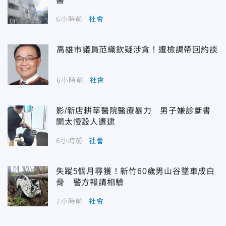
醫
6小時前
社會
高雄市議員范織欽疑涉貪！遭檢調帶回約談
6小時前
社會
影/新店耕莘醫院醫療暴力 男子嫌診斷書
開太慢毆人遭逮
6小時前
社會
失蹤5個月尋獲！新竹60歲男山谷墜車成白
骨 警方報請相驗
7小時前
社會