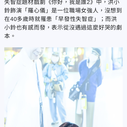
失智症題材戲劇《你好，我是誰2》中，洪小
鈴飾演「羅心儀」是一位職場女強人，沒想到
在40多歲時就罹患「早發性失智症」；而洪
小鈴也有感而發，表示從沒遇過這麼好哭的劇
本。