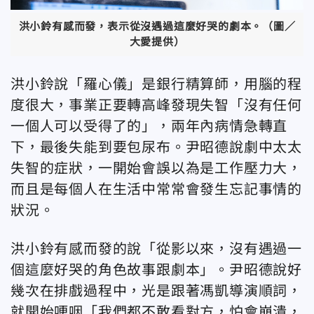
洪小鈴有感而發，表示從沒遇過這麼好哭的劇本。（圖／
大愛提供）
洪小鈴說「羅心儀」是銀行精算師，用腦的程
度很大，事業正要轉高峰發現失智「沒有任何
一個人可以受得了的」，兩年內病情急轉直
下，最後失能到要包尿布。尹昭德說劇中太太
失智的症狀，一開始會誤以為是工作壓力大，
而且是每個人在生活中常常會發生忘記事情的
狀況。
洪小鈴有感而發的說「從影以來，沒有遇過一
個這麼好哭的角色故事跟劇本」。尹昭德說好
幾次在排戲過程中，光是跟著馮凱導演順詞，
就開始哽咽「我們都不敢看對方，怕會崩潰，