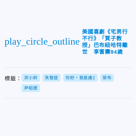
美國喜劇《宅男行
不行》「質子教
play_circle_outline
授」巴布紐哈特離
世 享耆壽94歲
洪小鈴
失智症
你好，我是誰2
尿布
標籤：
尹昭德