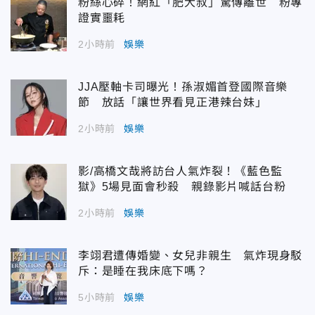
粉絲心碎！網紅「肥大叔」驚傳離世 粉專
證實噩耗
2小時前
娛樂
JJA壓軸卡司曝光！孫淑媚首登國際音樂
節 放話「讓世界看見正港辣台妹」
2小時前
娛樂
影/高橋文哉將訪台人氣炸裂！《藍色監
獄》5場見面會秒殺 親錄影片喊話台粉
2小時前
娛樂
李翊君遭傳婚變、女兒非親生 氣炸現身駁
斥：是睡在我床底下嗎？
5小時前
娛樂