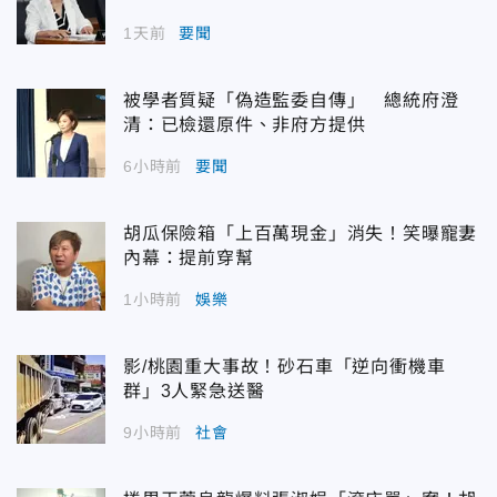
1天前
要聞
被學者質疑「偽造監委自傳」 總統府澄
清：已檢還原件、非府方提供
6小時前
要聞
胡瓜保險箱「上百萬現金」消失！笑曝寵妻
內幕：提前穿幫
1小時前
娛樂
影/桃園重大事故！砂石車「逆向衝機車
群」3人緊急送醫
9小時前
社會