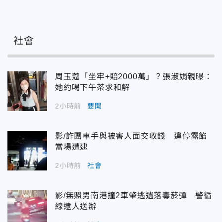
社會
周玉蔻「坐牢+賠2000萬」？張淑娟親曝：
她約喝下午茶求和解
2小時前
要聞
影/詐團車手與被害人面交收錢 違停露餡
當場遭逮
2小時前
社會
影/無照男南港撞2車肇逃遺落毒菸彈 警循
線逮人送辦