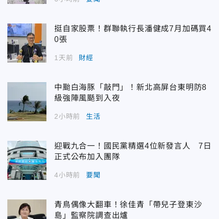
挺自家股票！群聯執行長潘健成7月加碼買4
0張
1天前
財經
中颱白海豚「敲門」！新北高屏台東明防8
級強陣風颳到入夜
2小時前
生活
迎戰九合一！國民黨精選4位新發言人 7日
正式公布加入團隊
4小時前
要聞
青鳥偶像大翻車！徐佳青「帶兒子登東沙
島」監察院調查出爐