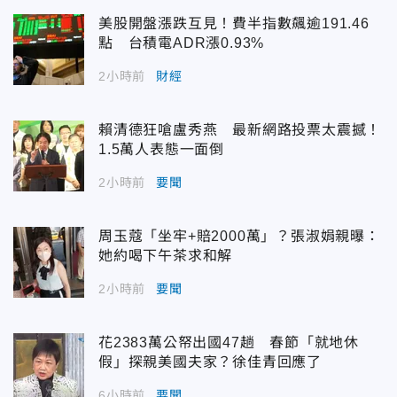
美股開盤漲跌互見！費半指數飆逾191.46
點 台積電ADR漲0.93%
2小時前
財經
賴清德狂嗆盧秀燕 最新網路投票太震撼！
1.5萬人表態一面倒
2小時前
要聞
周玉蔻「坐牢+賠2000萬」？張淑娟親曝：
她約喝下午茶求和解
2小時前
要聞
花2383萬公帑出國47趟 春節「就地休
假」探親美國夫家？徐佳青回應了
6小時前
要聞