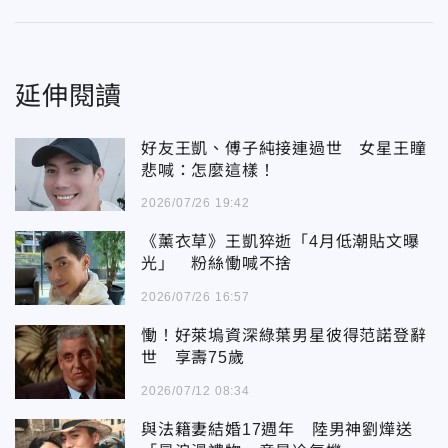
延伸閱讀
好友王凱、傅子純接連過世 女星王瞳
悲喊：怎麼這樣！
2026/07/26 19:42
《薰衣草》王凱猝逝「4月低潮貼文曝
光」 粉絲慟喊不捨
2026/07/26 16:57
慟！好萊塢資深綠葉男星彼得范諾登辭
世 享壽75歲
2026/07/12 08:34
與法籍妻結婚17週年 陸男神劉燁送