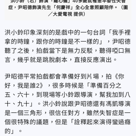
洪小鈴（右）飾演「羅心儀」40多歲就罹患早發性失智
症，尹昭德飾演先生「何慶祥」全心全意照顧陪伴。（圖
／大愛電視 提供）
洪小鈴印象深刻的是戲中的一句台詞「我手裡
拿的時鐘，跟你的時鐘是不一樣的」，尹昭德
聽了之後，拍戲當下是無力反駁，聽得啞口無
言，幾乎就是跳脫劇本，直接反應演出。
尹昭德平常拍戲都會準備好到片場，拍《你
好，我是誰2》，很多時候是「準備百分之
五、六十，到現場等小鈴跟導演，幫我加到八
十、九十」。洪小鈴說跟尹昭德還有馮凱導演
是一個三角形，很信任對方，雖然失智症是一
個很特殊的議題，但是「詮釋起來演得蠻過癮
的」。