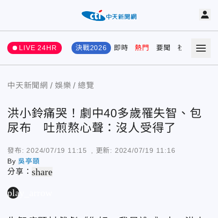
LIVE 24HR
決戰2026
即時
熱門
要聞
社會
娛樂
中天新聞網
娛樂
總覽
洪小鈴痛哭！劇中40多歲罹失智、包
尿布 吐煎熬心聲：沒人受得了
發布:
2024/07/19 11:15
, 更新:
2024/07/19 11:16
By
吳亭頤
share
分享：
play_arrow