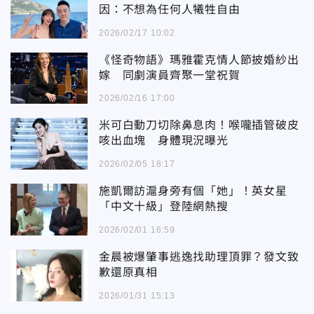
因：不想為任何人犧牲自由
2026/02/17 10:02
《怪奇物語》瑪雅霍克情人節披婚紗出
嫁 同劇演員齊聚一堂祝賀
2026/02/16 17:00
米可白動刀切除鼻息肉！喉嚨插管破皮
咳出血塊 身體現況曝光
2026/02/05 18:17
施凱爾訪滬身旁有個「她」！英女星
「中文十級」登陸網熱搜
2026/02/01 16:59
金晨被爆肇事逃逸找助理頂罪？發文致
歉還原真相
2026/01/31 15:13