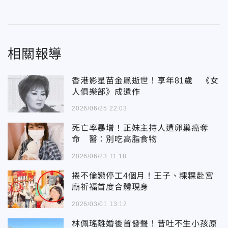
相關報導
香港影星苗金鳳逝世！享年81歲 《女
人俱樂部》成遺作
2026/06/25 22:03
死亡率暴增！正妹主持人遭卵巢癌奪
命 醫：別吃高脂食物
2026/06/23 11:18
捲不倫戀停工4個月！王子、粿粿赴宮
廟祈福首度合體現身
2026/03/01 13:12
林佩瑤離婚後首發聲！昔吐不生小孩原