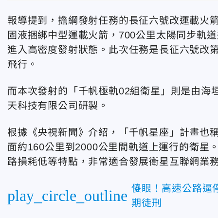
報導提到，擔綱發射任務的長征六號改運載火
固液捆綁中型運載火箭，700公里太陽同步軌道
進入高密度發射狀態。此次任務是長征六號改第
飛行。
而本次發射的「千帆極軌02組衛星」則是由海
天科技有限公司研製。
根據《央視新聞》介紹，「千帆星座」計畫也稱
面約160公里到2000公里間軌道上運行的衛
路損耗低等特點，非常適合發展衛星互聯網業
傻眼！高速公路逼
play_circle_outline
期徒刑