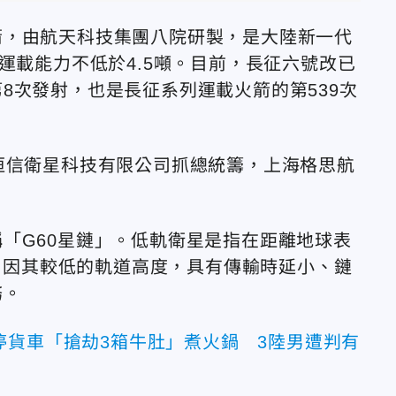
箭，由航天科技集團八院研製，是大陸新一代
運載能力不低於4.5噸。目前，長征六號改已
8次發射，也是長征系列運載火箭的第539次
垣信衛星科技有限公司抓總統籌，上海格思航
「G60星鏈」。低軌衛星是指在距離地球表
星。因其較低的軌道高度，具有傳輸時延小、鏈
務。
停貨車「搶劫3箱牛肚」煮火鍋 3陸男遭判有