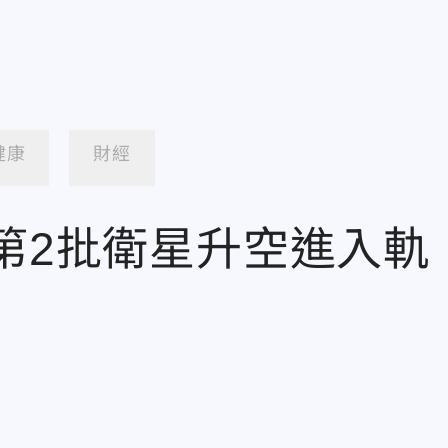
健康
財經
第2批衛星升空進入軌