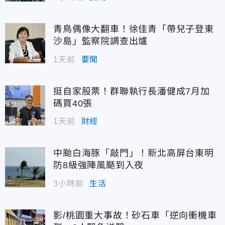
青鳥偶像大翻車！徐佳青「帶兒子登東
沙島」監察院調查出爐
1天前
要聞
挺自家股票！群聯執行長潘健成7月加
碼買40張
1天前
財經
中颱白海豚「敲門」！新北高屏台東明
防8級強陣風颳到入夜
3小時前
生活
影/桃園重大事故！砂石車「逆向衝機車