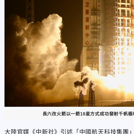
長六改火箭以一箭18星方式成功發射千帆極
大陸官媒《中新社》引述「中國航天科技集團」報