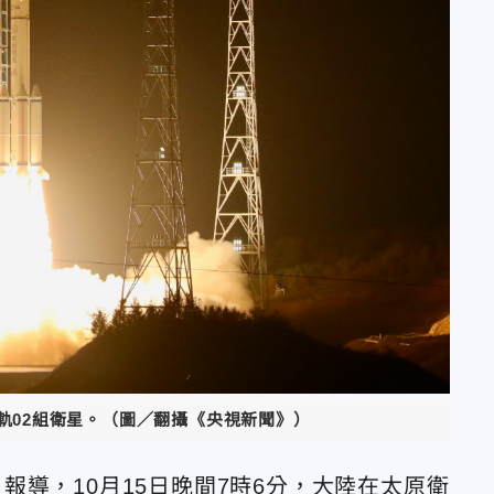
軌02組衛星。（圖／翻攝《央視新聞》）
導，10月15日晚間7時6分，大陸在太原衛