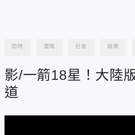
即時
要聞
社會
娛樂
影/一箭18星！大
道