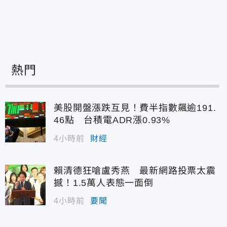
熱門
美股開盤漲跌互見！費半指數飆逾191.
46點 台積電ADR漲0.93%
4小時前
財經
賴清德狂嗆盧秀燕 最新網路投票太震
撼！1.5萬人表態一面倒
4小時前
要聞