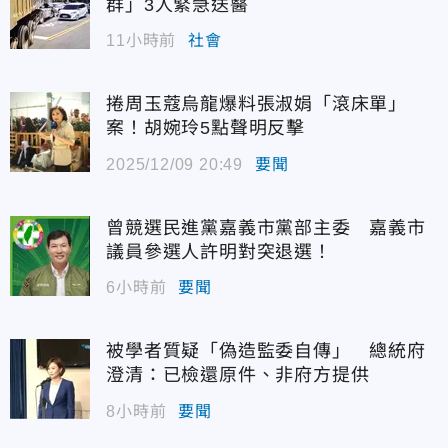
群」3人緊急送醫
11小時前
社會
捲周玉蔻烏龍爆料張淑娟「滾床單」
案！胡婉玲5點聲明反擊
2025/12/09 20:49
要聞
曾競選民進黨嘉義市黨部主委 嘉義市
議員參選人許明對突退選！
6小時前
要聞
被學者質疑「偽造監委自傳」 總統府
澄清：已檢還原件、非府方提供
8小時前
要聞