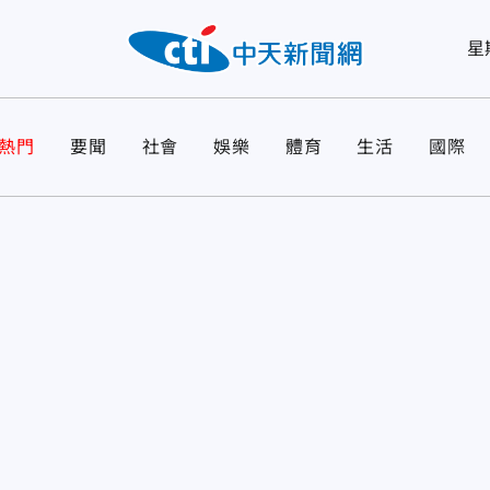
星
熱門
要聞
社會
娛樂
體育
生活
國際