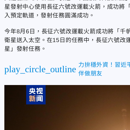
星發射中心使用長征六號改運載火箭，成功將「
入預定軌道，發射任務圓滿成功。
今年8月6日，長征六號改運載火箭成功將「千帆
衛星送入太空。在15日的任務中，長征六號改
星」發射任務。
力拚穩外資！習近
play_circle_outline
伴做朋友