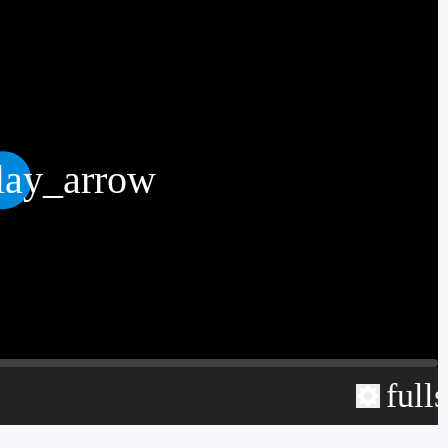
lay_arrow
full