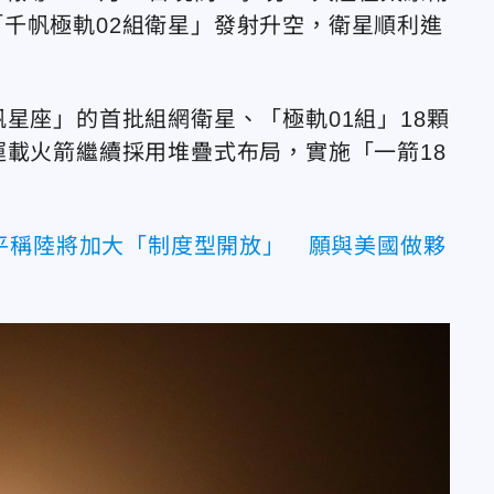
千帆極軌02組衛星」發射升空，衛星順利進
星座」的首批組網衛星、「極軌01組」18顆
運載火箭繼續採用堆疊式布局，實施「一箭18
平稱陸將加大「制度型開放」 願與美國做夥