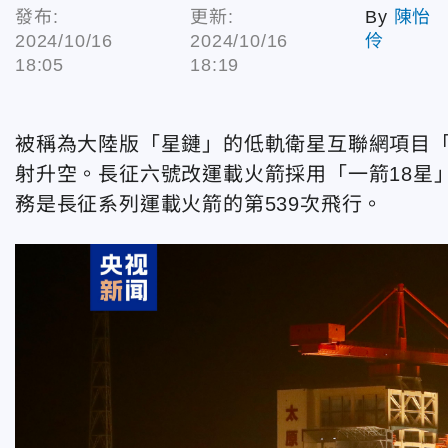
發布:
更新:
By
陳怡
2024/10/16
2024/10/16
伶
18:05
18:19
被稱為大陸版「星鏈」的低軌衛星互聯網項目「
射升空。長征六號改運載火箭採用「一箭18星
務是長征系列運載火箭的第539次飛行。