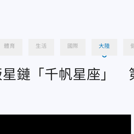
體育
生活
國際
大陸
陸版星鏈「千帆星座」 