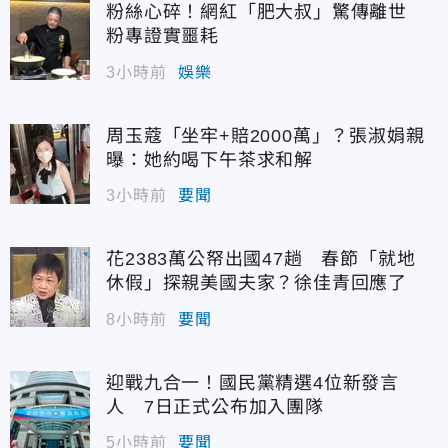
粉絲心碎！網紅「肥大叔」驚傳離世
粉專證實噩耗
3小時前
娛樂
周玉蔻「坐牢+賠2000萬」？張淑娟親
曝：她約喝下午茶求和解
3小時前
要聞
花2383萬公帑出國47趟 春節「就地
休假」探親美國夫家？徐佳青回應了
8小時前
要聞
迎戰九合一！國民黨精選4位新發言
人 7日正式公布加入團隊
5小時前
要聞