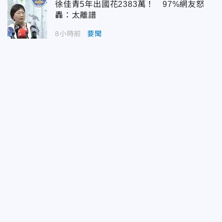
徐佳青5年出國花2383萬！ 97%網友怒
轟：太離譜
8小時前
要聞