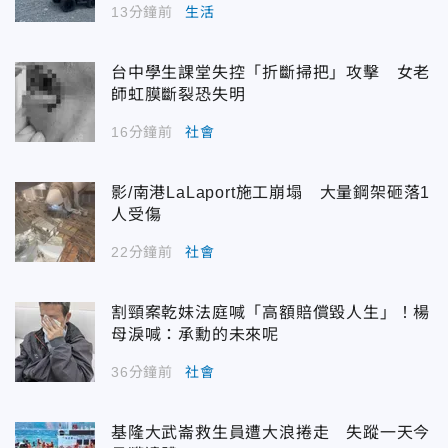
13分鐘前
生活
台中學生課堂失控「折斷掃把」攻擊 女老
師虹膜斷裂恐失明
16分鐘前
社會
影/南港LaLaport施工崩塌 大量鋼架砸落1
人受傷
22分鐘前
社會
割頸案乾妹法庭喊「高額賠償毀人生」！楊
母淚喊：承勳的未來呢
36分鐘前
社會
基隆大武崙救生員遭大浪捲走 失蹤一天今