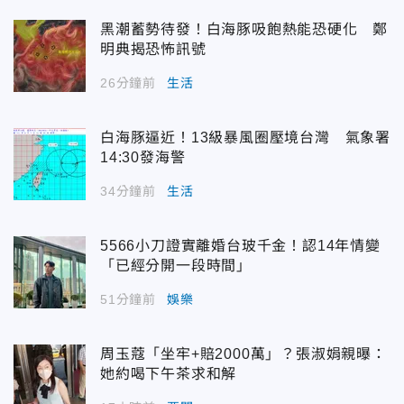
黑潮蓄勢待發！白海豚吸飽熱能恐硬化 鄭
明典揭恐怖訊號
26分鐘前
生活
白海豚逼近！13級暴風圈壓境台灣 氣象署
14:30發海警
34分鐘前
生活
5566小刀證實離婚台玻千金！認14年情變
「已經分開一段時間」
51分鐘前
娛樂
周玉蔻「坐牢+賠2000萬」？張淑娟親曝：
她約喝下午茶求和解