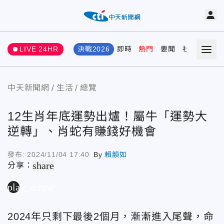
LIVE 24HR
決戰2026
即時
熱門
要聞
社會
娛樂
中天新聞網
生活
總覽
12生肖年底運勢出爐！屬牛「運勢大
逆轉」、肖蛇有賺錢好機會
發布:
2024/11/04 17:40
By
賴韻如
share
分享：
play_arrow
2024年只剩下最後2個月，漸漸進入尾聲，命