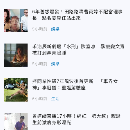
6年舊怨爆發！田路路轟曹雨婷不配當理事
長 點名姜厚任站出來
5小時前
娛樂
禾浩辰新劇遭「水刑」險窒息 暴瘦變文青
被打到鼻青臉腫
5小時前
娛樂
控同業性騷7年風波後首更新 「車界女
神」李冠儀：重返駕駛座
6小時前
生活
曾連續直播17小時！網紅「肥大叔」驟逝
生前激瘦身形曝光