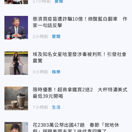
17小時前
要聞
慈濟買疫苗遭詐騙10億！綠酸藍白翻車 作
家一句話反擊
2小時前
要聞
埃及知名女星哈里發涉毒被判死！引發社會
震驚
3小時前
娛樂
限時優惠！超商拿鐵買2送2 大杯特濃美式
最低39元開喝
7小時前
生活
花2383萬公帑出國47趟 春節「就地休
假」探親美國夫家？徐佳青回應了