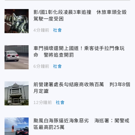
影/國1彰化段凌晨3車追撞 休旅車頭全毀
駕駛一度受困
4分鐘前
社會
車門損壞還開上國道！乘客徒手拉門像玩
命 警將追查開罰
6分鐘前
社會
前營建署處長勾結廠商收賄百萬 判3年8個
月定讞
12分鐘前
社會
颱風白海豚逼近海象惡劣 海巡署：闖警戒
區最高罰25萬