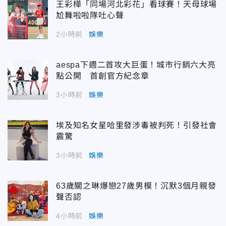
王彩樺「同場河北彩花」看球賽！天母球場
尬舞啦啦隊吐心聲
2小時前
娛樂
aespa下週二首攻大巨蛋！城市行銷六大亮
點公開 首創官方紀念章
3小時前
娛樂
埃及知名女星哈里發涉毒被判死！引發社會
震驚
3小時前
娛樂
63歲關之琳爆戀27歲男模！沉默3個月親發
聲否認
4小時前
娛樂