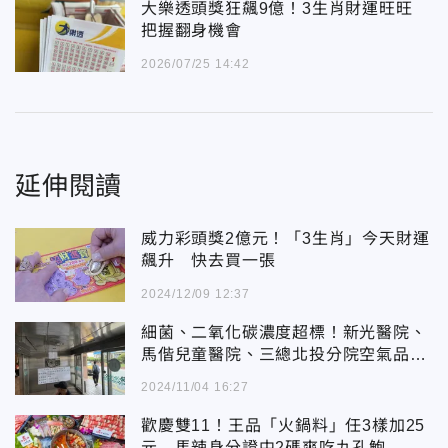
大樂透頭獎狂飆9億！3生肖財運旺旺
把握翻身機會
2026/07/25 14:42
延伸閱讀
威力彩頭獎2億元！「3生肖」今天財運
飆升 快去買一張
2024/12/09 12:37
細菌、二氧化碳濃度超標！新光醫院、
馬偕兒童醫院、三總北投分院空氣品質
不合格
2024/11/04 16:27
歡慶雙11！王品「火鍋料」任3樣加25
元 馬辣身分證中2碼爽吃九孔鮑