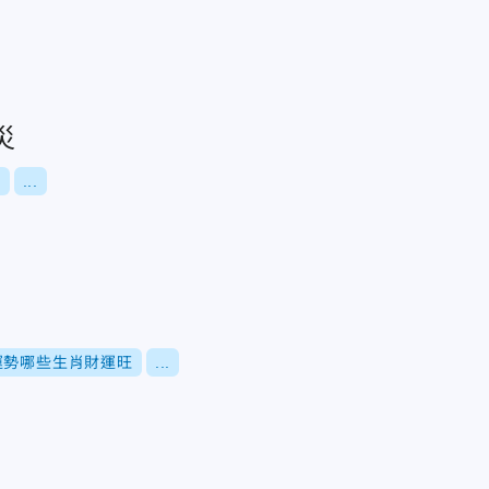
災
?
...
運勢哪些生肖財運旺
...