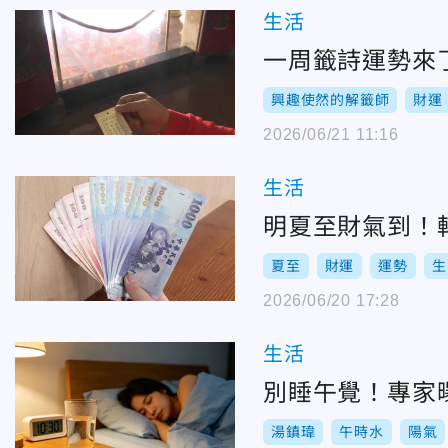
生活
一周籤詩運勢來
興趣使然的解籤師
財運
2026/06/21 11:16
生活
明夏至財氣到！
夏至
財運
運勢
生
2026/06/20 17:28
生活
別睡午覺！專家
湯鎮瑋
午時水
陽氣