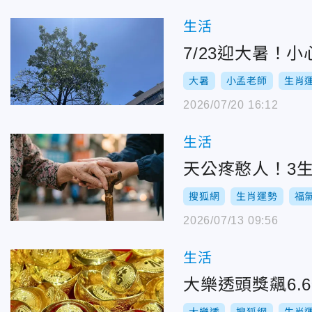
生活
7/23迎大暑！
大暑
小孟老師
生肖
2026/07/20 16:12
生活
天公疼憨人！3
搜狐網
生肖運勢
福
2026/07/13 09:56
生活
大樂透頭獎飆6.