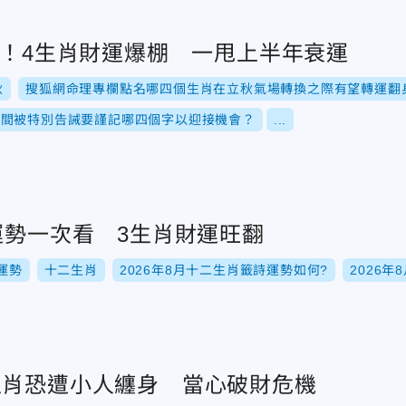
運！4生肖財運爆棚 一甩上半年衰運
秋
搜狐網命理專欄點名哪四個生肖在立秋氣場轉換之際有望轉運翻
期間被特別告誡要謹記哪四個字以迎接機會？
...
運勢一次看 3生肖財運旺翻
運勢
十二生肖
2026年8月十二生肖籤詩運勢如何?
2026
生肖恐遭小人纏身 當心破財危機