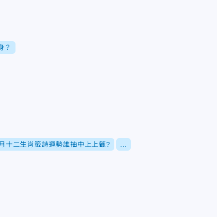
身？
年8月十二生肖籤詩運勢誰抽中上上籤?
...