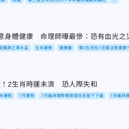
運勢
財運
哪三個生肖在2026下半年運財運越來越旺
...
注意身體健康 命理師曝最慘：恐有血光之
塔羅牌之清水孟
生肖運勢
健康運
哪3生肖在7月要注意健康
爐！2生肖時運未濟 恐人際失和
生肖運勢
7月運勢
7月籤詩運勢哪兩個生肖是下下籤
7月籤詩