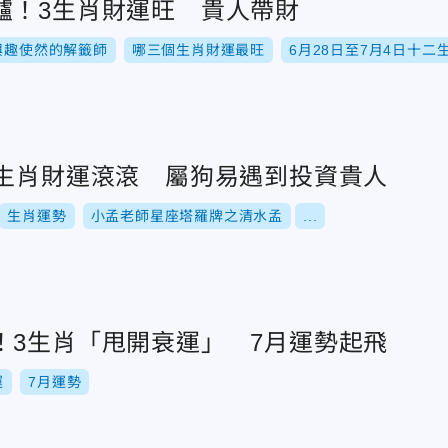
爐！3生肖財運旺 貴人帶財
興趣使然的解籤師
哪三個生肖財運最旺
6月28日至7月4日十
4生肖財運滾滾 屬狗易遇到投資貴人
生肖運勢
小孟老師星座塔羅牌之清水孟
...
！3生肖「甩開衰運」 7月運勢起飛
運
7月運勢