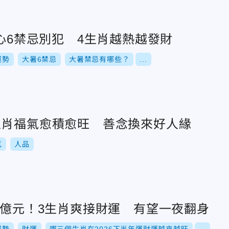
小心6禁忌別犯 4生肖越熱越發財
運勢
大暑6禁忌
大暑禁忌有哪些？
...
生肖福氣愈積愈旺 善念換來好人緣
氣
人品
6億元！3生肖爽接財運 有望一夜翻身