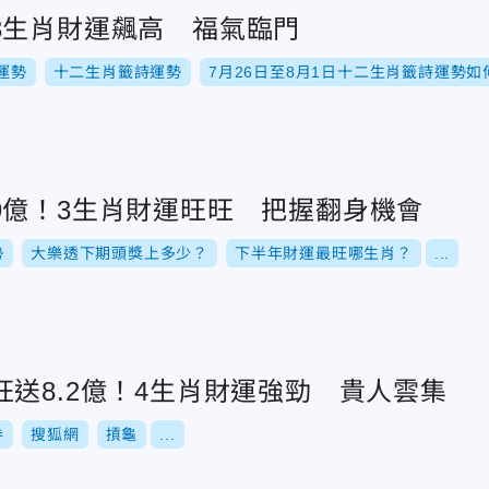
3生肖財運飆高 福氣臨門
運勢
十二生肖籤詩運勢
7月26日至8月1日十二生肖籤詩運勢如
9億！3生肖財運旺旺 把握翻身機會
勢
大樂透下期頭獎上多少？
下半年財運最旺哪生肖？
...
送8.2億！4生肖財運強勁 貴人雲集
券
搜狐網
摃龜
...