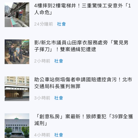
4樓摔到2樓電梯井！三重驚悚工安意外「1
人命危」
24分鐘前
社會
影/新北市議員山田摩衣服務處旁「驚見男
子揮刀」！雙案通緝犯遭逮
2小時前
社會
助公車站倒塌傷者申請國賠遭控貪污！北市
交通局科長獲判無罪
3小時前
社會
「創意私房」案最新！狼師重犯「39罪全獲
減刑」
4小時前
社會