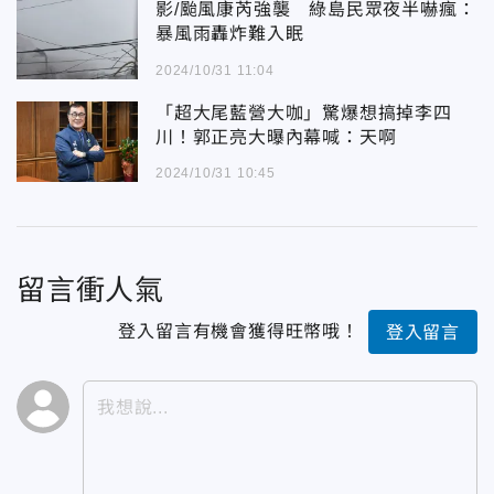
影/颱風康芮強襲 綠島民眾夜半嚇瘋：
暴風雨轟炸難入眠
2024/10/31 11:04
「超大尾藍營大咖」驚爆想搞掉李四
川！郭正亮大曝內幕喊：天啊
2024/10/31 10:45
留言衝人氣
登入留言有機會獲得旺幣哦！
登入留言