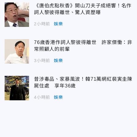
《唐伯虎點秋香》開山刀夫子成絕響！名作
詞人黎彼得離世、驚人資歷曝
2小時前
娛樂
76歲香港作詞人黎彼得離世 許家傑慟：非
常照顧人的前輩
3小時前
娛樂
昔涉毒品、家暴風波！韓71萬網紅裴寅圭陳
屍住處 享年36歲
4小時前
娛樂