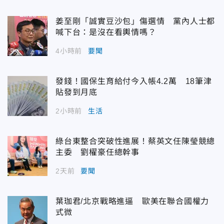
姜至剛「誠實豆沙包」傷選情 黨內人士都
喊下台：是沒在看輿情嗎？
4小時前
要聞
發錢！國保生育給付今入帳4.2萬 18筆津
貼發到月底
2小時前
生活
綠台東整合突破性進展！蔡英文任陳瑩競總
主委 劉櫂豪任總幹事
2天前
要聞
葉珈君/北京戰略進逼 歐美在聯合國權力
式微