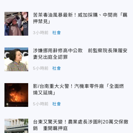
苦茶毒油風暴最新！威加採購、中間商「羈
押禁見」
3小時前
社會
涉嫌挪用辭修高中公款 前監察院長陳履安
妻兒出庭全認罪
5小時前
社會
影/台南重大火警！汽機車零件廠「全面燃
燒又延燒」
5小時前
社會
台東又驚天變！農業處長涉圖利20萬交保撤
銷 重開羈押庭