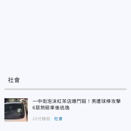
社會
一中街泡沫紅茶店爆鬥毆！男遭球棒攻擊
6惡煞砸車後逃逸
20分鐘前
社會