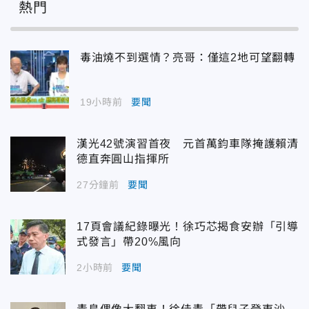
熱門
毒油燒不到選情？亮哥：僅這2地可望翻轉
19小時前
要聞
漢光42號演習首夜 元首萬鈞車隊掩護賴清
德直奔圓山指揮所
27分鐘前
要聞
17頁會議紀錄曝光！徐巧芯揭食安辦「引導
式發言」帶20%風向
2小時前
要聞