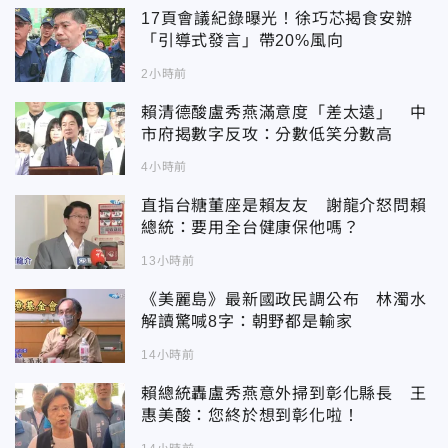
17頁會議紀錄曝光！徐巧芯揭食安辦
「引導式發言」帶20%風向
2小時前
賴清德酸盧秀燕滿意度「差太遠」 中
市府揭數字反攻：分數低笑分數高
4小時前
直指台糖董座是賴友友 謝龍介怒問賴
總統：要用全台健康保他嗎？
13小時前
《美麗島》最新國政民調公布 林濁水
解讀驚喊8字：朝野都是輸家
14小時前
賴總統轟盧秀燕意外掃到彰化縣長 王
惠美酸：您終於想到彰化啦！