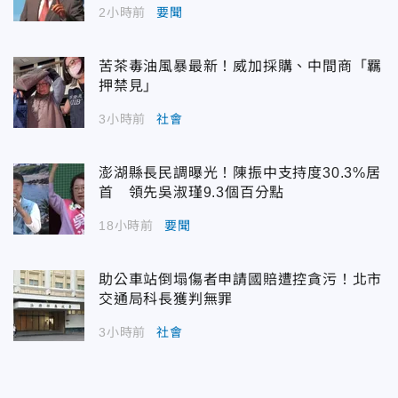
2小時前
要聞
苦茶毒油風暴最新！威加採購、中間商「羈
押禁見」
3小時前
社會
澎湖縣長民調曝光！陳振中支持度30.3%居
首 領先吳淑瑾9.3個百分點
18小時前
要聞
助公車站倒塌傷者申請國賠遭控貪污！北市
交通局科長獲判無罪
3小時前
社會