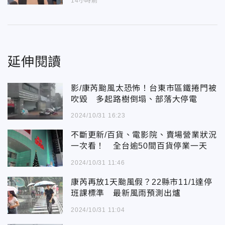
14小時前
延伸閱讀
影/康芮颱風太恐怖！台東市區鐵捲門被
吹毀 多起路樹倒塌、部落大停電
2024/10/31 16:23
不斷更新/百貨、電影院、賣場營業狀況
一次看！ 全台逾50間百貨停業一天
2024/10/31 11:46
康芮再放1天颱風假？22縣市11/1達停
班課標準 最新風雨預測出爐
2024/10/31 11:04