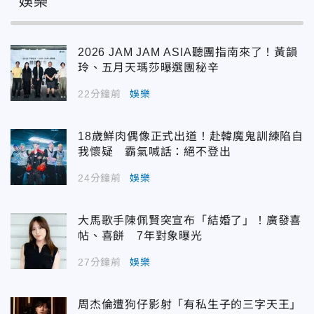
娛樂
2026 JAM JAM ASIA聽團指南來了！黃韻
玲、五月天瑪莎曝選團秘辛
22分鐘前
娛樂
18歲鮮肉偶像正式出道！赴韓魔鬼訓練陷自
我懷疑 霸氣喊話：絕不登出
24分鐘前
娛樂
大馬歌手陳佩賢突宣布「結婚了」！廣發喜
帖、喜餅 7年對象曝光
27分鐘前
娛樂
周杰倫遭狗仔影射「有私生子的三字天王」