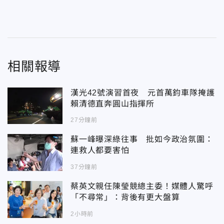
相關報導
漢光42號演習首夜 元首萬鈞車隊掩護
賴清德直奔圓山指揮所
27分鐘前
蘇一峰曝深綠往事 批如今政治氛圍：
連救人都要害怕
37分鐘前
蔡英文親任陳瑩競總主委！媒體人驚呼
「不尋常」：背後有更大盤算
2小時前