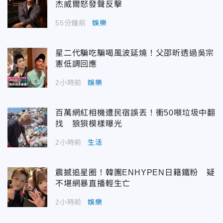
杰威爾怒發聲反擊
55分鐘前
娛樂
星二代騙吃騙喝風波延燒！父邵昕透過吳宗
憲低調回應
2小時前
娛樂
百萬網紅相機遭民宿誤丟！衝50噸垃圾中翻
找 狼狽模樣曝光
2小時前
生活
震撼追星圈！韓團ENHYPEN日籍鐵粉 疑
不堪網暴直播輕生亡
2小時前
娛樂