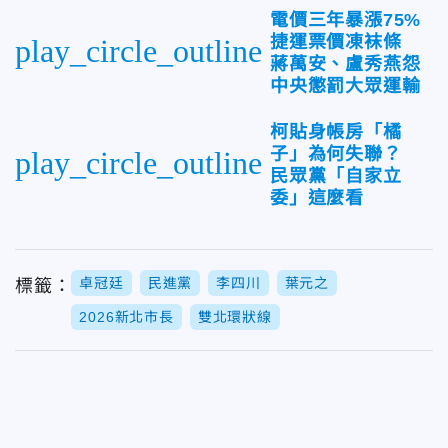
電價三年暴漲75%
捷運票價凍袜條
play_circle_outline
蔣萬安、盧秀燕怨
中央懲罰大眾運輸
柯貼身帳房「橘
子」為何失聯？
play_circle_outline
民眾黨「自家立
委」這麼看
卓冠廷
民進黨
李四川
葉元之
標籤：
2026新北市長
雙北環狀線