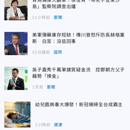
青鳥偶像大翻車！徐佳青「帶兒子登東沙
島」監察院調查出爐
21小時前
要聞
美軍彈藥庫存短缺！傳川普怒斥防長赫格塞
斯 白宮：沒這回事
55分鐘前
國際
吳子嘉秀千萬單據質疑金流 控鄭朝方父子
藉勢「煉金」
1天前
要聞
幼兒園病毒大爆發！新冠橫掃全台成霸主
2小時前
健康