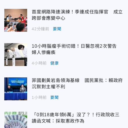
首度網路降速演練！季連成任指揮官 成立
跨部會應變中心
42分鐘前
要聞
10小時腦瘤手術切錯！日醫忽視2次警告
婦人慘癱瘓
4小時前
健康
菲國劃黃岩島領海基線 國民黨批：賴政府
沉默對主權不利
1小時前
要聞
「0到18歲年領6萬」沒了？！行政院收三
讀函文喊：採取憲政作為