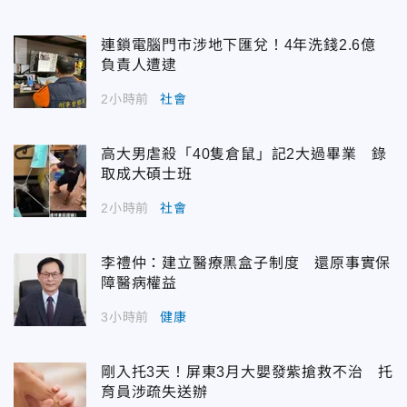
連鎖電腦門市涉地下匯兌！4年洗錢2.6億
負責人遭逮
2小時前
社會
高大男虐殺「40隻倉鼠」記2大過畢業 錄
取成大碩士班
2小時前
社會
李禮仲：建立醫療黑盒子制度 還原事實保
障醫病權益
3小時前
健康
剛入托3天！屏東3月大嬰發紫搶救不治 托
育員涉疏失送辦