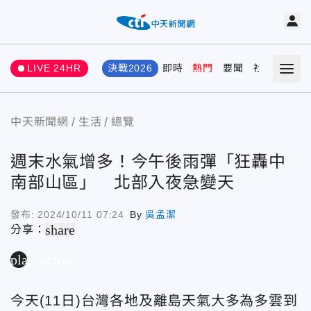
LIVE 24HR
決戰2026
即時
熱門
要聞
社會
娛樂
中天新聞網
生活
總覽
週末水氣增多！今午後雨彈「狂轟中
南部山區」 北部入夜急變天
發布:
2024/10/11 07:24
By
吳孟潔
share
分享：
play_arrow
今天(11日)台灣各地及離島天氣大多為多雲到