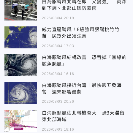
白海豚颱風北轉在即「又變強」 雨炸
到下週、北部山區防豪雨
2026/08/04 20:19
威力直逼颱風！8級強風狠颳桃竹竹
苗 民眾外出須注意
2026/08/04 17:03
白海豚颱風結構改善 恐吞掉「無緣的
鯨魚颱風」
2026/08/04 16:16
白海豚颱風接近台灣！最快週五發海
警 週末影響最劇
2026/08/03 20:26
白海豚颱風估北轉機會大 恐3天滯留
東北部海域
2026/08/03 18:16