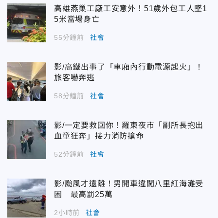
高雄燕巢工廠工安意外！51歲外包工人墜1
5米當場身亡
55分鐘前
社會
影/高鐵出事了「車廂內行動電源起火」！
旅客嚇奔逃
58分鐘前
社會
影/一定要救回你！羅東夜市「副所長抱出
血童狂奔」接力消防搶命
52分鐘前
社會
影/颱風才遠離！男開車違闖八里紅海灘受
困 最高罰25萬
2小時前
社會