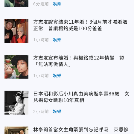
6分鐘前
娛樂
方志友證實結束11年婚！3個月前才喊婚姻
正常 曾讚楊銘威是100分爸爸
1小時前
娛樂
方志友宣布離婚！與楊銘威12年情變 認
「無法再做情人」
1小時前
娛樂
日本昭和影后小川真由美病逝享壽86歲 女
兒揭母女斷聯10年真相
2小時前
娛樂
林亭莉首當女主角緊張到忘記呼吸 萊恩慘