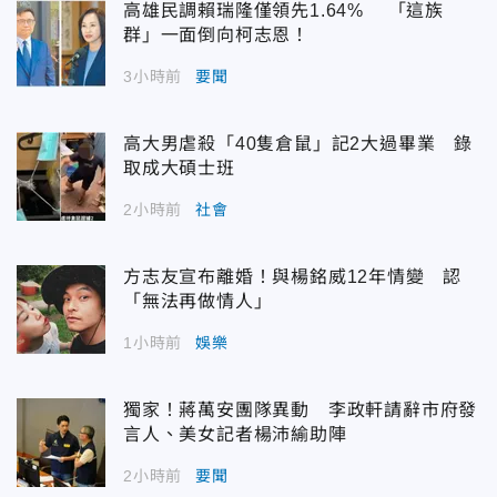
高雄民調賴瑞隆僅領先1.64% 「這族
群」一面倒向柯志恩！
3小時前
要聞
高大男虐殺「40隻倉鼠」記2大過畢業 錄
取成大碩士班
2小時前
社會
方志友宣布離婚！與楊銘威12年情變 認
「無法再做情人」
1小時前
娛樂
獨家！蔣萬安團隊異動 李政軒請辭市府發
言人、美女記者楊沛緰助陣
2小時前
要聞