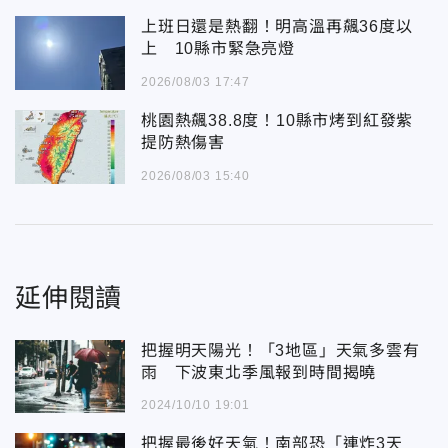
上班日還是熱翻！明高溫再飆36度以
上 10縣市緊急亮燈
2026/08/03 17:47
桃園熱飆38.8度！10縣市烤到紅發紫
提防熱傷害
2026/08/03 15:40
延伸閱讀
把握明天陽光！「3地區」天氣多雲有
雨 下波東北季風報到時間揭曉
2024/10/10 19:01
把握最後好天氣！南部恐「連炸3天