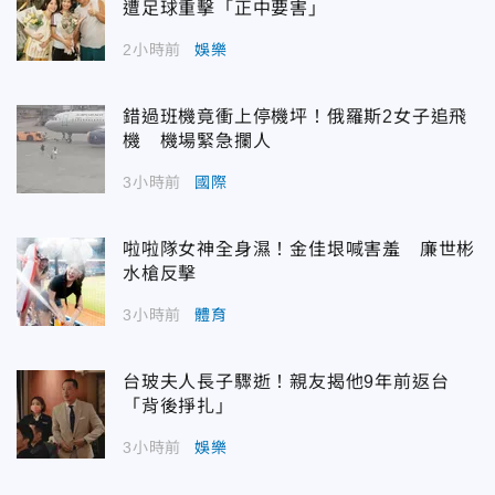
遭足球重擊「正中要害」
2小時前
娛樂
錯過班機竟衝上停機坪！俄羅斯2女子追飛
機 機場緊急攔人
3小時前
國際
啦啦隊女神全身濕！金佳垠喊害羞 廉世彬
水槍反擊
3小時前
體育
台玻夫人長子驟逝！親友揭他9年前返台
「背後掙扎」
3小時前
娛樂