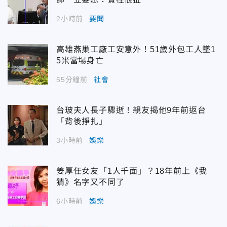
2小時前
要聞
高雄燕巢工廠工安意外！51歲外包工人墜1
5米當場身亡
55分鐘前
社會
台玻夫人長子驟逝！親友揭他9年前返台
「背後掙扎」
3小時前
娛樂
姜厚任女友「1人千面」？18年前上《我
猜》名字又不同了
6小時前
娛樂