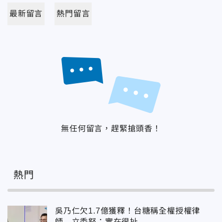
最新留言
熱門留言
無任何留言，趕緊搶頭香！
熱門
吳乃仁欠1.7億獲釋！台糖稱全權授權律
師 立委怒：實在很扯