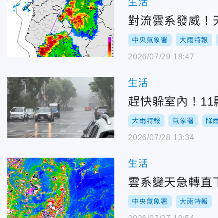
生活
對流雲系發威！
中央氣象署
大雨特報
2026/07/29 18:47
生活
趕快躲室內！1
大雨特報
氣象署
降
2026/07/28 13:34
生活
雲系變天急轉直
中央氣象署
大雨特報