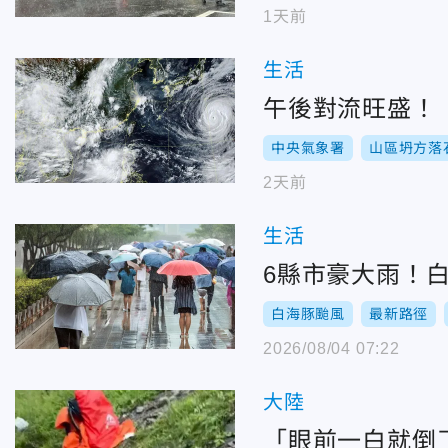
1天前
生活
午後對流旺盛！
中央氣象署
山區坍方落
2天前
生活
6縣市豪大雨！
白海豚颱風
最新路徑
2026/08/04 07:22
大陸
「眼前一白就倒