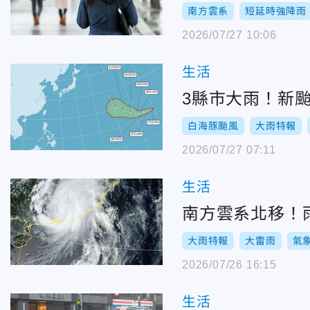
南方雲系
短延時強降雨
2026/07/27 10:06
生活
3縣市大雨！新
白海豚颱風
大雨特報
2026/07/27 07:11
生活
南方雲系北移！
大雨特報
大雷雨
氣
2026/07/26 16:15
生活