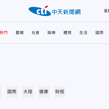
星
熱門
要聞
社會
娛樂
體育
生活
國際
活
國際
大陸
健康
財經