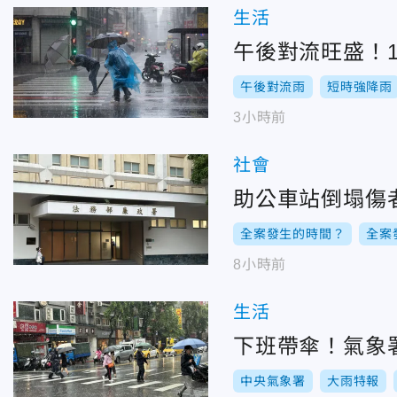
生活
午後對流旺盛！
午後對流雨
短時強降雨
3小時前
社會
助公車站倒塌傷
全案發生的時間？
全案
8小時前
生活
下班帶傘！氣象
中央氣象署
大雨特報