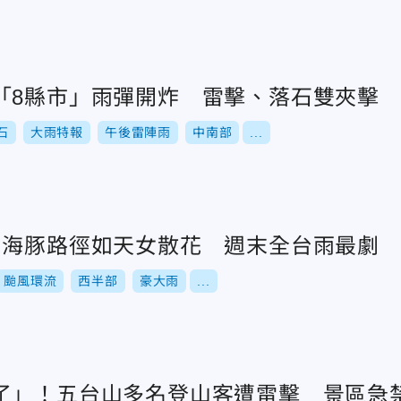
「8縣市」雨彈開炸 雷擊、落石雙夾擊
石
大雨特報
午後雷陣雨
中南部
...
白海豚路徑如天女散花 週末全台雨最劇
颱風環流
西半部
豪大雨
...
了」！五台山多名登山客遭雷擊 景區急