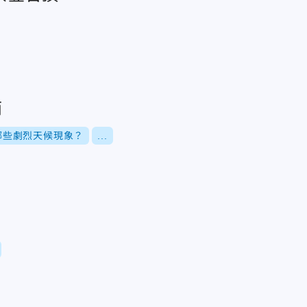
雨
哪些劇烈天候現象？
...
上