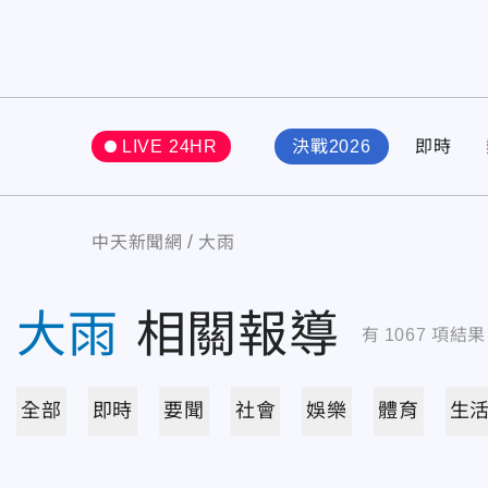
LIVE 24HR
決戰2026
即時
中天新聞網
大雨
大雨
相關報導
有
1067
項結果
全部
即時
要聞
社會
娛樂
體育
生