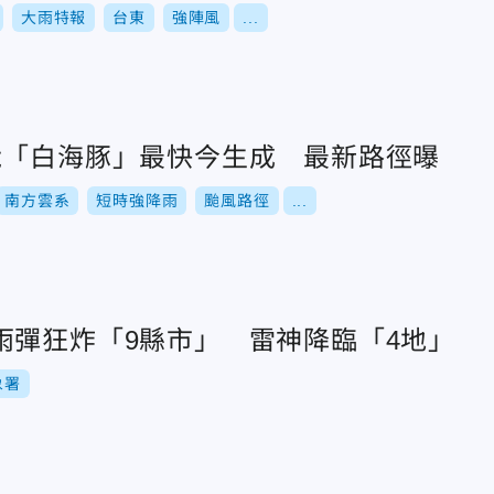
大雨特報
台東
強陣風
...
颱「白海豚」最快今生成 最新路徑曝
南方雲系
短時強降雨
颱風路徑
...
雨彈狂炸「9縣市」 雷神降臨「4地」
象署