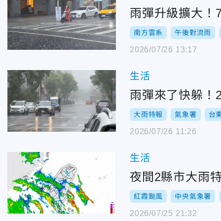
雨彈升級擴大！
南方雲系
午後對流雨
2026/07/26 13:17
生活
雨彈來了快躲！
大雨特報
氣象署
台
2026/07/26 11:26
生活
夜間2縣市大雨
紅霞颱風
中央氣象署
2026/07/25 21:32