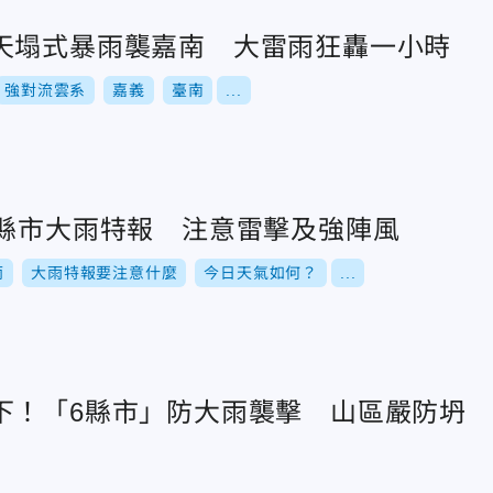
天塌式暴雨襲嘉南 大雷雨狂轟一小時
強對流雲系
嘉義
臺南
...
1縣市大雨特報 注意雷擊及強陣風
雨
大雨特報要注意什麼
今日天氣如何？
...
下！「6縣市」防大雨襲擊 山區嚴防坍