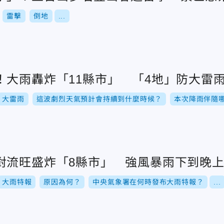
雷擊
倒地
...
！大雨轟炸「11縣市」 「4地」防大雷
大雷雨
這波劇烈天氣預計會持續到什麼時候？
本次降雨伴隨
對流旺盛炸「8縣市」 強風暴雨下到晚
大雨特報
原因為何？
中央氣象署在何時發布大雨特報？
...