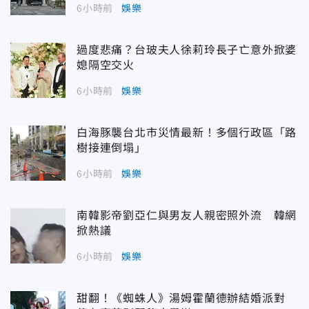
6小時前
娛樂
過度悲痛？台玻夫人徐莉玲長子亡意外掀婆
媳隔空交火
6小時前
娛樂
白海豚襲台北市災情最新！多個行政區「路
樹接連倒塌」
6小時前
娛樂
南韓影帝劉亞仁與男友人親密照外流 韓網
掀熱議
6小時前
娛樂
甜翻！《蜘蛛人》湯姆霍蘭德辦結婚派對