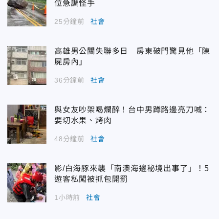
位急調怪手
25分鐘前
社會
高雄男公關失聯多日 房東破門驚見他「陳
屍房內」
36分鐘前
社會
與女友吵架喝爛醉！台中男蹲路邊亮刀喊：
要切水果、烤肉
48分鐘前
社會
影/白海豚來襲「南澳海邊秘境出事了」！5
遊客私闖被抓包開罰
1小時前
社會