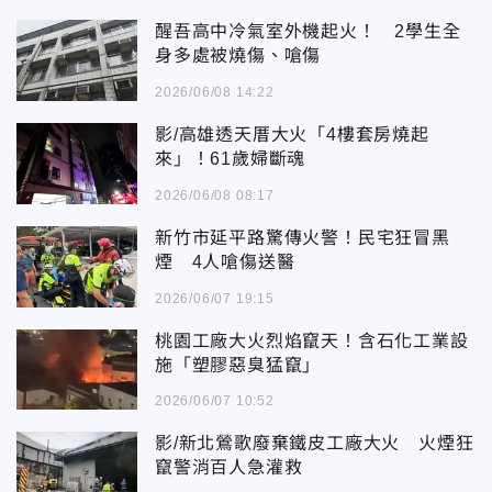
醒吾高中冷氣室外機起火！ 2學生全
身多處被燒傷、嗆傷
2026/06/08 14:22
影/高雄透天厝大火「4樓套房燒起
來」！61歲婦斷魂
2026/06/08 08:17
新竹市延平路驚傳火警！民宅狂冒黑
煙 4人嗆傷送醫
2026/06/07 19:15
桃園工廠大火烈焰竄天！含石化工業設
施「塑膠惡臭猛竄」
2026/06/07 10:52
影/新北鶯歌廢棄鐵皮工廠大火 火煙狂
竄警消百人急灌救