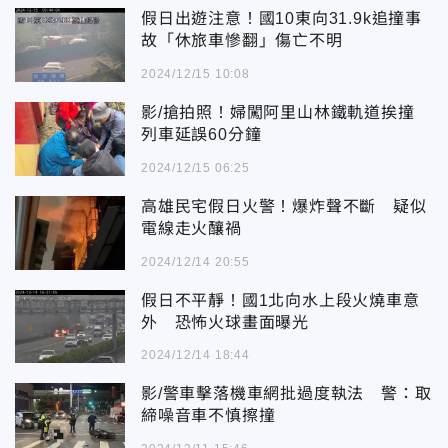
假日出遊注意！國10東向31.9k追撞事
故「休旅車慘翻」傷亡不明
2024/12/15 10:08
影/搶拍照！婦闖阿里山林鐵軌道挨撞
列車延誤60分鐘
2024/12/15 06:25
高雄民宅假日火警！爆炸聲不斷 疑似
電線走火釀禍
2024/12/14 20:55
假日不平靜！國1北向水上段火燒車意
外 恐怖火球畫面曝光
2024/12/14 18:44
影/警車擊落機車網批過度執法 警：取
締噪音車不慎擦撞