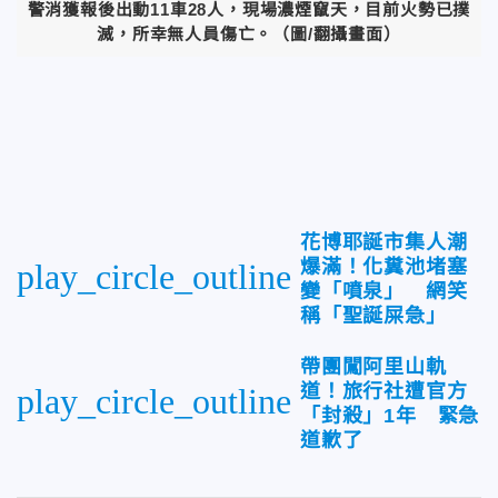
警消獲報後出動11車28人，現場濃煙竄天，目前火勢已撲
滅，所幸無人員傷亡。（圖/翻攝畫面）
花博耶誕市集人潮
爆滿！化糞池堵塞
play_circle_outline
變「噴泉」 網笑
稱「聖誕屎急」
帶團闖阿里山軌
道！旅行社遭官方
play_circle_outline
「封殺」1年 緊急
道歉了