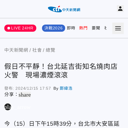
LIVE 24HR
決戰2026
即時
熱門
要聞
社會
娛樂
中天新聞網
社會
總覽
假日不平靜！台北延吉街知名燒肉店
火警 現場濃煙滾滾
發布:
2024/12/15 17:57
By
鄭緯浩
share
分享：
play_arrow
今（15）日下午15時39分，台北市大安區延