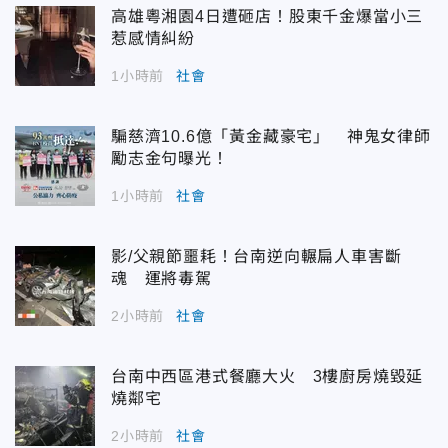
高雄粵湘園4日遭砸店！股東千金爆當小三
惹感情糾紛
1小時前
社會
騙慈濟10.6億「黃金藏豪宅」 神鬼女律師
勵志金句曝光！
1小時前
社會
影/父親節噩耗！台南逆向輾扁人車害斷
魂 運將毒駕
2小時前
社會
台南中西區港式餐廳大火 3樓廚房燒毀延
燒鄰宅
2小時前
社會