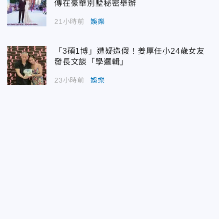
傳在豪華別墅秘密舉辦
21小時前
娛樂
「3碩1博」遭疑造假！姜厚任小24歲女友
發長文談「學邏輯」
23小時前
娛樂