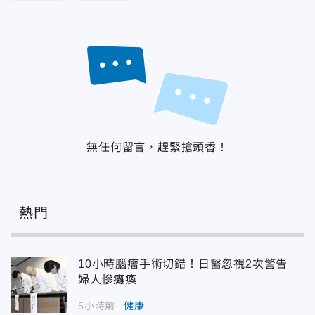
無任何留言，趕緊搶頭香！
熱門
10小時腦瘤手術切錯！日醫忽視2次警告
婦人慘癱瘓
5小時前
健康