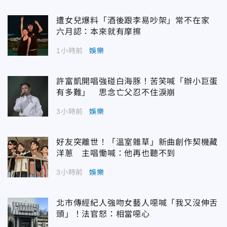
遭女兒爆料「酒後跟李易吵架」常不在家
六月認：本來就有摩擦
1小時前
娛樂
許富凱開唱強碰白海豚！苦笑喊「辦小巨蛋
有多難」 思念亡父忍不住淚崩
3小時前
娛樂
好友突離世！「溫室雜草」新曲創作契機藏
洋蔥 主唱慟喊：他再也聽不到
3小時前
娛樂
北市傳經紀人強吻女藝人噁喊「我又沒伸舌
頭」！法官怒：相當噁心