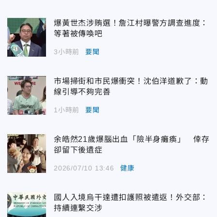
爆黃世杰涉賄選！詹江村曝警方調查進度：
等著被傳喚吧
3小時前
要聞
市場掃街和市民爆衝突！沈伯洋道歉了：動
線引導不夠完善
1小時前
要聞
余皓然21歲爆腦出血「險半身癱瘓」 倖存
卻留下後遺症
2026/07/10 13:46
健康
國人入境烏干達遭扣護照被遣返！外交部：
持續連繫交涉