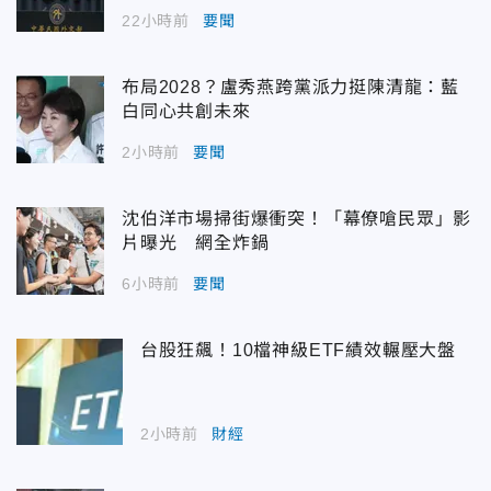
22小時前
要聞
布局2028？盧秀燕跨黨派力挺陳清龍：藍
白同心共創未來
2小時前
要聞
沈伯洋市場掃街爆衝突！「幕僚嗆民眾」影
片曝光 網全炸鍋
6小時前
要聞
台股狂飆！10檔神級ETF績效輾壓大盤
2小時前
財經