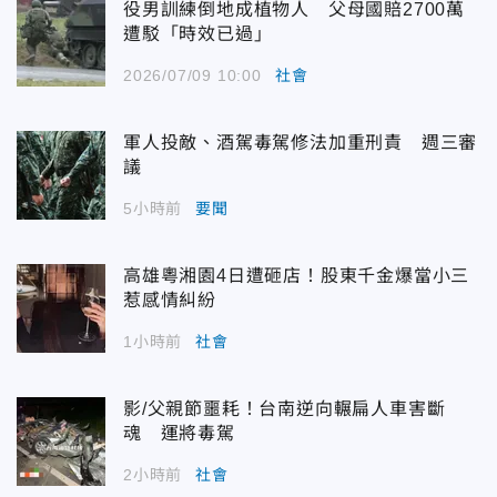
役男訓練倒地成植物人 父母國賠2700萬
遭駁「時效已過」
2026/07/09 10:00
社會
軍人投敵、酒駕毒駕修法加重刑責 週三審
議
5小時前
要聞
高雄粵湘園4日遭砸店！股東千金爆當小三
惹感情糾紛
1小時前
社會
影/父親節噩耗！台南逆向輾扁人車害斷
魂 運將毒駕
2小時前
社會