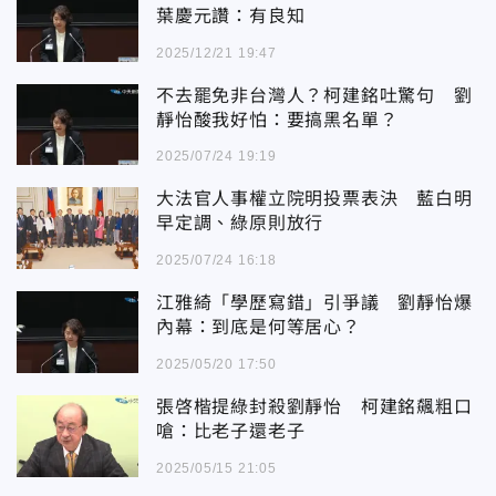
葉慶元讚：有良知
2025/12/21 19:47
不去罷免非台灣人？柯建銘吐驚句 劉
靜怡酸我好怕：要搞黑名單？
2025/07/24 19:19
大法官人事權立院明投票表決 藍白明
早定調、綠原則放行
2025/07/24 16:18
江雅綺「學歷寫錯」引爭議 劉靜怡爆
內幕：到底是何等居心？
2025/05/20 17:50
張啓楷提綠封殺劉靜怡 柯建銘飆粗口
嗆：比老子還老子
2025/05/15 21:05