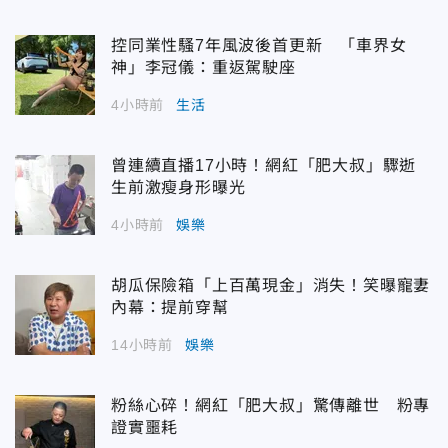
控同業性騷7年風波後首更新 「車界女
神」李冠儀：重返駕駛座
4小時前
生活
曾連續直播17小時！網紅「肥大叔」驟逝
生前激瘦身形曝光
4小時前
娛樂
胡瓜保險箱「上百萬現金」消失！笑曝寵妻
內幕：提前穿幫
14小時前
娛樂
粉絲心碎！網紅「肥大叔」驚傳離世 粉專
證實噩耗