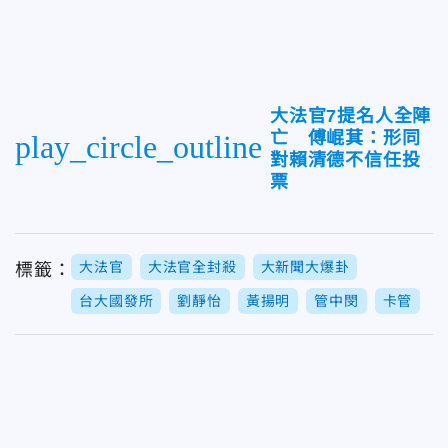
大法官7提名人全陣
亡 傅崐萁：形同
play_circle_outline
對賴清德不信任投
票
大法官
大法官全封殺
大新聞大爆卦
標籤：
台大國發所
劉靜怡
黃揚明
管中閔
卡管