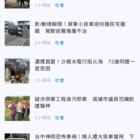
1小時前
社會
影/斷魂瞬間！屏東小貨車逆向撞民宅圍
牆 駕駛送醫傷重不治
2小時前
社會
濃煙直竄！沙鹿水電行陷火海 72歲阿嬤一
度受困
2小時前
社會
疑涉原鄉工程貪污弊案 高雄市議員范織欽
遭聲押
2小時前
社會
台中神岡恐怖車禍！婦人遭大貨車撞飛 下