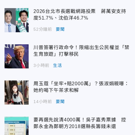
2026台北市長選戰網路投票 蔣萬安支持
度51.7%、沈伯洋46.7%
52分鐘前
要聞
川普簽署行政命令！限縮出生公民權並「禁
生育旅遊」打擊移民
3小時前
生活
周玉蔻「坐牢+賠2000萬」？張淑娟親曝：
她約喝下午茶求和解
14小時前
要聞
要再選先說清4000萬！吳子嘉秀票據 控
鄭永金為鄭朝方2018選縣長籌錢未還