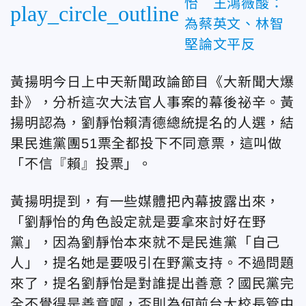
怡 王鴻薇酸：
play_circle_outline
為蔡英文、林智
堅論文平反
黃揚明今日上中天新聞政論節目《大新聞大爆
卦》，分析這次大法官人事案的幕後祕辛。黃
揚明認為，劉靜怡賴清德總統提名的人選，結
果民進黨團51票全都投下不同意票，這叫做
「不信『賴』投票」。
黃揚明提到，有一些媒體把內幕披露出來，
「劉靜怡的角色設定就是要拿來討好在野
黨」，因為劉靜怡本來就不是民進黨「自己
人」，提名她是要吸引在野黨支持。不過問題
來了，提名劉靜怡是對誰提出善意？國民黨完
全不覺得是善意啊，否則為何前台大校長管中