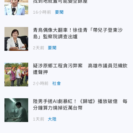
找到地就蓋可能變空餘屋
16小時前
要聞
青鳥偶像大翻車！徐佳青「帶兒子登東沙
島」監察院調查出爐
2天前
要聞
疑涉原鄉工程貪污弊案 高雄市議員范織欽
遭聲押
2小時前
社會
陸男手搓AI劇暴紅！《歸墟》播放破億 每
分鐘算力燒掉近萬台幣
1天前
大陸