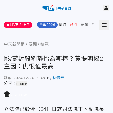
LIVE 24HR
決戰2026
即時
熱門
要聞
社會
娛樂
中天新聞網
要聞
總覽
影/藍封殺劉靜怡為哪樁？黃揚明揭2
主因：仇恨值最高
發布:
2024/12/24 19:48
By
林保宏
share
分享：
play_arrow
立法院已於今（24）日就司法院正、副院長