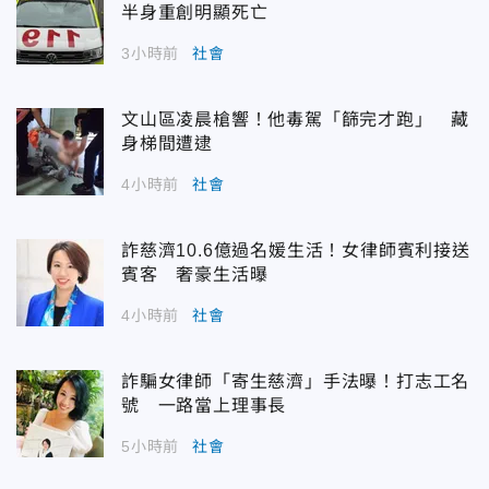
半身重創明顯死亡
3小時前
社會
文山區凌晨槍響！他毒駕「篩完才跑」 藏
身梯間遭逮
4小時前
社會
詐慈濟10.6億過名媛生活！女律師賓利接送
賓客 奢豪生活曝
4小時前
社會
詐騙女律師「寄生慈濟」手法曝！打志工名
號 一路當上理事長
5小時前
社會