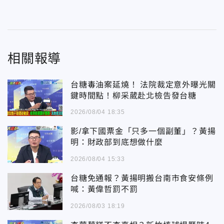
相關報導
台糖毒油案延燒！ 法院裁定意外曝光關
鍵時間點！柳采葳赴北檢告發台糖
2026/08/04 18:35
影/拿下國票金「只多一個副董」？黃揚
明：財政部到底想做什麼
2026/08/04 15:33
台糖免通報？黃揚明搬台南市食安條例
喊：黃偉哲罰不罰
2026/08/03 18:19