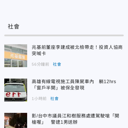
社會
兆基前董座李建成被北檢帶走！投資人協商
突喊卡
56分鐘前
社會
高雄有線電視施工員陳屍車內 躺12hrs
「窗戶半開」被保全發現
1小時前
社會
影/台中市議員江和樹服務處遭駕駛嗆「開
槍喔」 警逮1男送辦