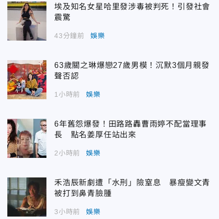
埃及知名女星哈里發涉毒被判死！引發社會
震驚
43分鐘前
娛樂
63歲關之琳爆戀27歲男模！沉默3個月親發
聲否認
1小時前
娛樂
6年舊怨爆發！田路路轟曹雨婷不配當理事
長 點名姜厚任站出來
2小時前
娛樂
禾浩辰新劇遭「水刑」險窒息 暴瘦變文青
被打到鼻青臉腫
3小時前
娛樂