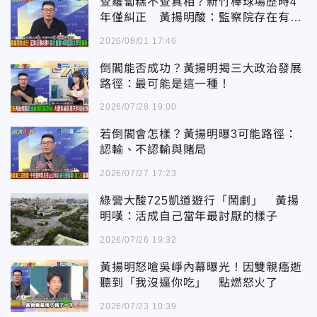
查蘿蔔糕不查真相？新竹棒球場歷時4
年僅糾正 黃揚明酸：監察院存在有何
意義
2026/08/01 17:46
倒閣能否成功？黃揚明揭三大政治發展
路徑：最可能是這一種！
2026/07/28 19:00
若倒閣會怎樣？黃揚明曝3可能路徑：
認輸、不認輸與賭局
2026/07/27 17:23
綠營大酸725凱道遊行「鬧劇」 黃揚
明嘆：活成自己當年最討厭的樣子
2026/07/26 19:32
黃揚明怒嗆吳崢內幕曝光！因雙親癌逝
聽到「我沒逼你吃」 點燃怒火了
2026/07/23 10:39