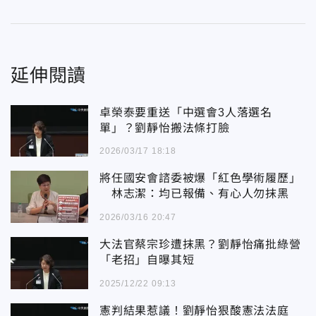
延伸閱讀
卓榮泰要重送「中選會3人落選名
單」？劉靜怡搬法條打臉
2026/03/17 18:18
將任國安會諮委被爆「紅色學術履歷」
林志潔：均已報備、有心人勿抹黑
2026/03/16 20:47
大法官蔡宗珍遭抹黑？劉靜怡痛批綠營
「老招」自曝其短
2025/12/22 09:13
憲判結果惹議！劉靜怡狠酸憲法法庭