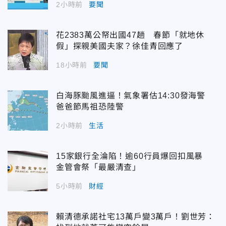
2小時前
要聞
花2383萬公帑出國47趟 春節「就地休
假」探親美國夫家？徐佳青回應了
18小時前
要聞
白海豚颱風進逼！氣象署估14:30發海警
爸爸節馬祖恐陸警
2小時前
生活
15家銀行全淪陷！逾60行員爆回扣風暴
金管會祭「最嚴清查」
5小時前
財經
賴清德承諾社宅13萬戶變3萬戶！劉世芳：