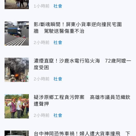
1小時前
社會
影/斷魂瞬間！屏東小貨車逆向撞民宅圍
牆 駕駛送醫傷重不治
2小時前
社會
濃煙直竄！沙鹿水電行陷火海 72歲阿嬤一
度受困
2小時前
社會
疑涉原鄉工程貪污弊案 高雄市議員范織欽
遭聲押
2小時前
社會
台中神岡恐怖車禍！婦人遭大貨車撞飛 下