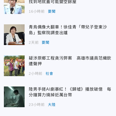
找到地就蓋可能變空餘屋
16小時前
要聞
青鳥偶像大翻車！徐佳青「帶兒子登東沙
島」監察院調查出爐
2天前
要聞
疑涉原鄉工程貪污弊案 高雄市議員范織欽
遭聲押
2小時前
社會
陸男手搓AI劇暴紅！《歸墟》播放破億 每
分鐘算力燒掉近萬台幣
23小時前
大陸