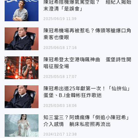
陳冠希搭機爆氣罵空姐？ 經紀人揭始
末澄清「是誤會」
2025/06/19 11:39
陳冠希機場再被惹毛？傳頭等艙爆口角
乘客也傻眼
2025/06/18 17:16
陳冠希登太空港嗨飆神曲 蛋堡詩性開
唱征服全場
2025/05/18 17:07
陳冠希出道25年獻第一次！「仙拚仙」
蛋堡、B.I金韓彬狂炸歌迷
2025/03/03 18:06
知三當三？阿嬌瘋傳「倒追小陳冠希」
介入感情 躺床私密照再流出
2024/12/17 12:38