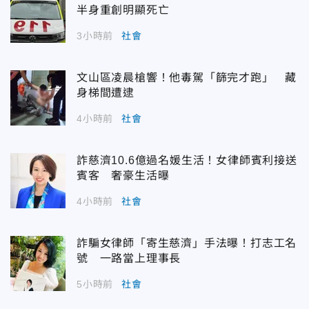
半身重創明顯死亡
3小時前
社會
文山區凌晨槍響！他毒駕「篩完才跑」 藏
身梯間遭逮
4小時前
社會
詐慈濟10.6億過名媛生活！女律師賓利接送
賓客 奢豪生活曝
4小時前
社會
詐騙女律師「寄生慈濟」手法曝！打志工名
號 一路當上理事長
5小時前
社會