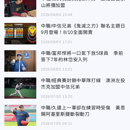
山將彌加盟
2026/08/04 15:48
中職/中信兄弟《鬼滅之刃》聯名主題日
9月登場！8/10全面開賣
2026/08/03 17:01
中職/富邦悍將一口氣下放5球員 季前
簽下7年約林岱安入列
2026/08/03 13:01
中職/經典賽封鎖中華隊打線 澳洲左投
杰克加盟中信兄弟
2026/07/30 13:20
中職/久違上一軍卻在練習時受傷 黃恩
賜阿基里斯腱斷裂動刀
2026/07/30 08:31