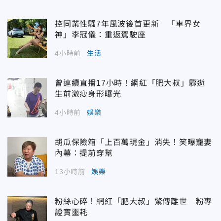
控同業性騷7年風波後首更新 「車界女
神」李冠儀：重返駕駛座
4小時前
生活
曾連續直播17小時！網紅「肥大叔」驟逝
生前激瘦身形曝光
4小時前
娛樂
胡瓜保險箱「上百萬現金」消失！笑曝寵妻
內幕：提前穿幫
13小時前
娛樂
粉絲心碎！網紅「肥大叔」驚傳離世 粉專
證實噩耗