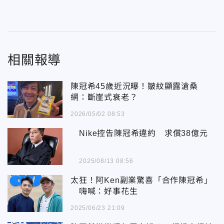
相關報導
陳冠希45歲近況曝！皺紋顯露滄桑
網：斷崖式衰老？
2026/05/02 08:53
Nike控告陳冠希違約 求償38億元
2025/08/13 08:56
太狂！阿Ken副業驚喜「合作陳冠希」
嗨喊：好事花生
2025/06/23 21:09