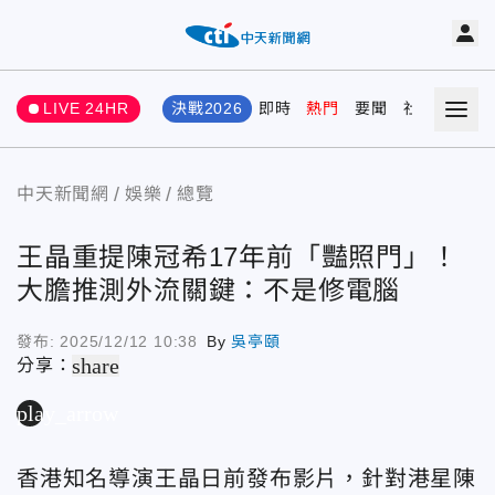
LIVE 24HR
決戰2026
即時
熱門
要聞
社會
娛樂
中天新聞網
娛樂
總覽
王晶重提陳冠希17年前「豔照門」！
大膽推測外流關鍵：不是修電腦
發布:
2025/12/12 10:38
By
吳亭頤
share
分享：
play_arrow
香港知名導演王晶日前發布影片，針對港星陳