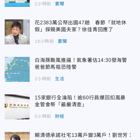
2小時前
要聞
花2383萬公帑出國47趟 春節「就地休
假」探親美國夫家？徐佳青回應了
18小時前
要聞
白海豚颱風進逼！氣象署估14:30發海警
爸爸節馬祖恐陸警
2小時前
生活
15家銀行全淪陷！逾60行員爆回扣風暴
金管會祭「最嚴清查」
5小時前
財經
賴清德承諾社宅13萬戶變3萬戶！劉世芳：