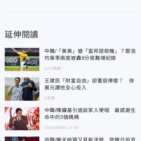
延伸閱讀
中職/「美美」變「富邦提款機」？鄭浩
均單季兩度被轟9分寫難堪紀錄
22小時前
王建民「財富自由」卻重返棒壇？ 徐
展元讚他全心投入
2天前
中職/陳鏞基引退談家人哽咽 最感謝生
命中的3個媽媽
2026/08/04 17:59
中職/樂天桃猿又見新洋將 旅韓日投京