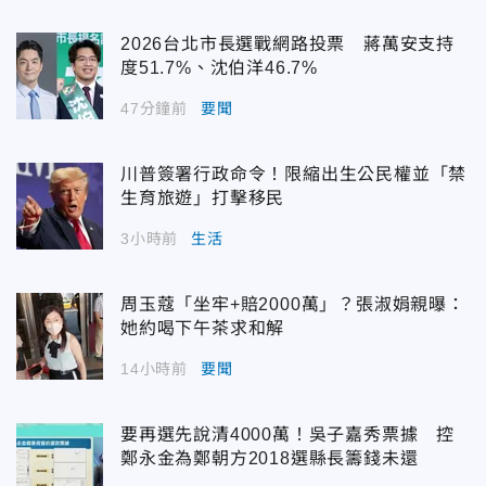
2026台北市長選戰網路投票 蔣萬安支持
度51.7%、沈伯洋46.7%
47分鐘前
要聞
川普簽署行政命令！限縮出生公民權並「禁
生育旅遊」打擊移民
3小時前
生活
周玉蔻「坐牢+賠2000萬」？張淑娟親曝：
她約喝下午茶求和解
14小時前
要聞
要再選先說清4000萬！吳子嘉秀票據 控
鄭永金為鄭朝方2018選縣長籌錢未還