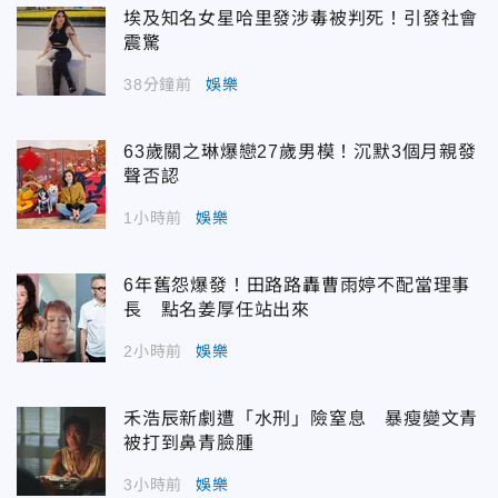
埃及知名女星哈里發涉毒被判死！引發社會
震驚
38分鐘前
娛樂
63歲關之琳爆戀27歲男模！沉默3個月親發
聲否認
1小時前
娛樂
6年舊怨爆發！田路路轟曹雨婷不配當理事
長 點名姜厚任站出來
2小時前
娛樂
禾浩辰新劇遭「水刑」險窒息 暴瘦變文青
被打到鼻青臉腫
3小時前
娛樂