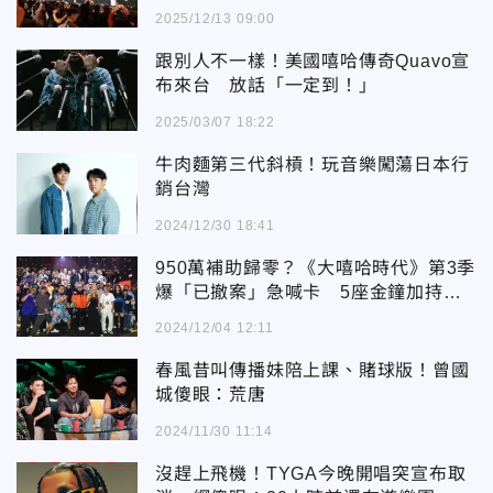
2025/12/13 09:00
跟別人不一樣！美國嘻哈傳奇Quavo宣
布來台 放話「一定到！」
2025/03/07 18:22
牛肉麵第三代斜槓！玩音樂闖蕩日本行
銷台灣
2024/12/30 18:41
950萬補助歸零？《大嘻哈時代》第3季
爆「已撤案」急喊卡 5座金鐘加持也
無效
2024/12/04 12:11
春風昔叫傳播妹陪上課、賭球版！曾國
城傻眼：荒唐
2024/11/30 11:14
沒趕上飛機！TYGA今晚開唱突宣布取