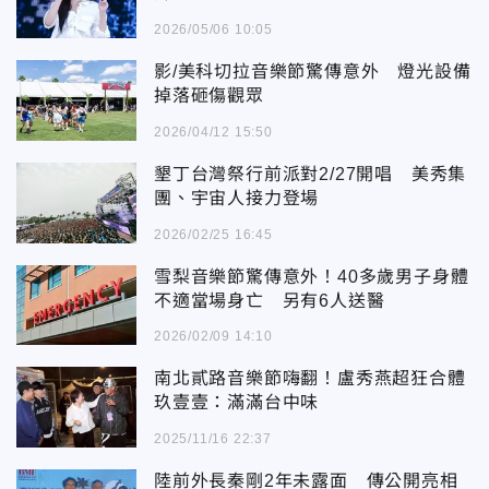
2026/05/06 10:05
影/美科切拉音樂節驚傳意外 燈光設備
掉落砸傷觀眾
2026/04/12 15:50
墾丁台灣祭行前派對2/27開唱 美秀集
團、宇宙人接力登場
2026/02/25 16:45
雪梨音樂節驚傳意外！40多歲男子身體
不適當場身亡 另有6人送醫
2026/02/09 14:10
南北貳路音樂節嗨翻！盧秀燕超狂合體
玖壹壹：滿滿台中味
2025/11/16 22:37
陸前外長秦剛2年未露面 傳公開亮相