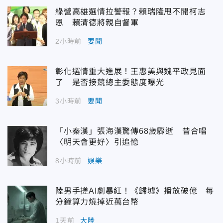
綠營高雄選情拉警報？賴瑞隆甩不開柯志
恩 賴清德將親自督軍
2小時前
要聞
彰化選情重大進展！王惠美與魏平政見面
了 是否接競總主委態度曝光
3小時前
要聞
「小秦漢」張海漢驚傳68歲驟逝 昔合唱
〈明天會更好〉引追憶
8小時前
娛樂
陸男手搓AI劇暴紅！《歸墟》播放破億 每
分鐘算力燒掉近萬台幣
1天前
大陸