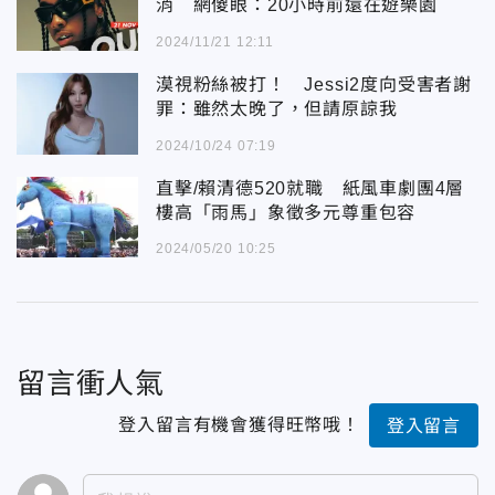
消 網傻眼：20小時前還在遊樂園
2024/11/21 12:11
漠視粉絲被打！ Jessi2度向受害者謝
罪：雖然太晚了，但請原諒我
2024/10/24 07:19
直擊/賴清德520就職 紙風車劇團4層
樓高「雨馬」象徵多元尊重包容
2024/05/20 10:25
留言衝人氣
登入留言有機會獲得旺幣哦！
登入留言