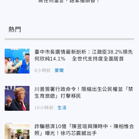
無任何留言，趕緊搶頭香！
熱門
臺中市長選情最新剖析：江啟臣38.2%領先
何欣純14.1% 全世代支持度全面居首
8小時前
要聞
川普簽署行政命令！限縮出生公民權並「禁
生育旅遊」打擊移民
15小時前
生活
詐騙慈濟10億「陳昱瑄與陳時中、陳柏惟合
照」曝光！徐巧芯震撼出手