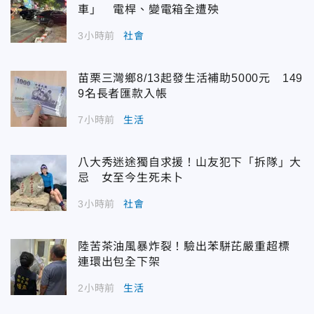
車」 電桿、變電箱全遭殃
3小時前
社會
苗栗三灣鄉8/13起發生活補助5000元 149
9名長者匯款入帳
7小時前
生活
八大秀迷途獨自求援！山友犯下「拆隊」大
忌 女至今生死未卜
3小時前
社會
陸苦茶油風暴炸裂！驗出苯駢芘嚴重超標
連環出包全下架
2小時前
生活