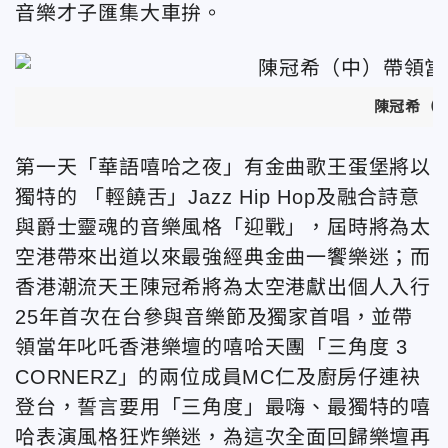
音樂才子匯集大車拚。
陳冠希（中
第一天「華語嘻哈之夜」有金曲歌王蛋堡將以
獨特的 「輕饒舌」Jazz Hip Hop及融合詩意
與爵士靈魂的音樂風格「迎戰」，屆時將為太
空港帶來出道以來最強經典金曲一饗樂迷；而
香港潮流天王陳冠希將為太空港獻出個人入行
25年首次在台參與音樂節及獨家首唱，並帶
領當年叱吒香港樂壇的嘻哈天團「三角度 3
CORNERZ」的兩位成員MC仁及廚房仔連袂
登台，誓言要用「三角度」最嗨、最獨特的嘻
哈表演風格狂炸樂迷，為這次全面回歸樂壇再