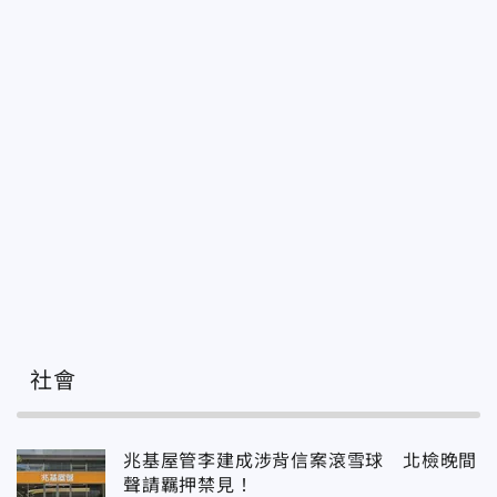
社會
兆基屋管李建成涉背信案滾雪球 北檢晚間
聲請羈押禁見！