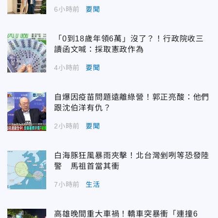
6小時前
要聞
「0到18歲年領6萬」沒了？！行政院收三
讀函文喊：採取憲政作為
4小時前
要聞
自爆因疫苗問題遠離綠營！郭正亮酸：他們
跟沈伯洋有仇？
2小時前
要聞
白海豚狂風暴雨夾擊！北台灣剉咧等恐發陸
警 馬祖首當其衝
7小時前
生活
高雄晚間重大車禍！轎車突暴衝「連撞6