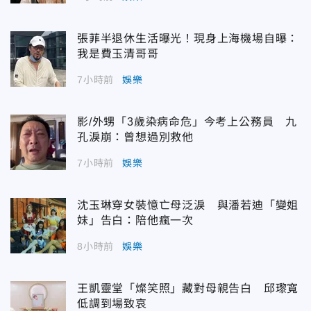
張菲半退休生活曝光！現身上海機場自曝：
我是費玉清哥哥
7小時前
娛樂
影/外甥「3歲染病命危」今考上公務員 九
孔淚崩：曾想過別救他
7小時前
娛樂
沈玉琳穿女裝憶亡母泛淚 與潘若迪「變姐
妹」告白：陪他瘋一次
8小時前
娛樂
王凱靈堂「燦笑照」藏對母親告白 邱瓈寬
低調到場致哀