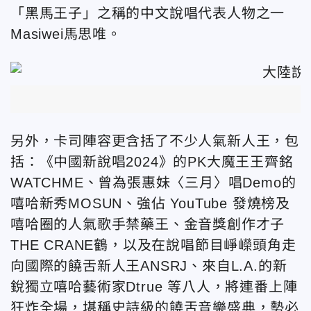
「黑馬王子」之稱的中文說唱代表人物之一
Masiwei馬思唯。
另外，卡司陣容更含括了不少人氣新人王，包
括：《中國新說唱2024》的PK大魔王王齊銘
WATCHME、曾為張惠妹〈三月〉唱Demo的
嘻哈新秀MOSUN、強佔 YouTube 發燒榜及
嘻哈圈的人氣歌手禁藥王、金音獎創作才子
THE CRANE鶴，以及在說唱節目崢嶸頭角走
向國際的饒舌新人王ANSRJ、來自L.A.的新
銳獨立嘻哈藝術家Dtrue 等八人，將連番上陣
狂炸全場，堪稱史詩級的饒舌音樂盛典，勢必