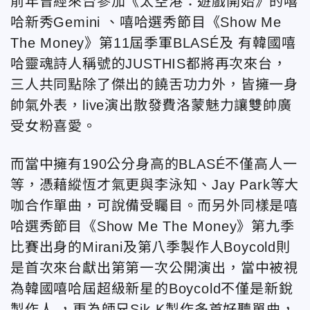
前年曾經來台參加《太空港：遊戲開始》的嘻
哈新秀Gemini 、嘻哈選秀節目《Show Me
The Money》第11屆季軍BLASÉ及 有韓國嘻
哈靈魂詩人稱號的JUSTHIS都將再次來台，
三人共同點除了傑出的饒舌功力外，皆擁一身
帥氣外表，live演出散發費洛蒙魅力讓雙帥廣
受女粉喜愛。
而當中擁有190公分身高的BLASÉ不僅高人一
等，憑藉縱恆才氣更與李泳知、Jay Park等大
咖合作單曲，可說備受矚目。而另外同樣是嘻
哈選秀節目《Show Me The Money》第九季
比賽出身的Mirani及第八季製作人Boycold則
是首次來台獻出第第一次公開演出，當中被視
為韓國嘻哈屆超級新星的Boycold不僅是新銳
製作人 ，更為師兄Sik-K製作多首好聽單曲，