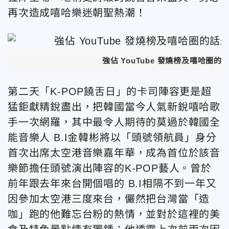
再次造成嘻哈樂迷朝聖熱潮！
強佔 YouTube 發燒榜及嘻哈圈
第二天「K-POP饒舌日」的卡司陣容更是超
猛鉅獻精銳盡出，把韓國當今人氣新銳嘻哈歌
手一次網羅，其中最令人期待的莫過於韓國全
能音樂人 B.I金韓彬將以「頭號領航員」身分
首次出席太空港音樂嘉年華，成為首位於該音
樂節擔任頭號演出陣容的K-POP藝人。曾於
前年跟去年來台開個唱的 B.I相隔不到一年又
因參加太空港三度來台，儼然把台灣當「造
咖」跑的他難忘台粉的熱情，並對於這裡的美