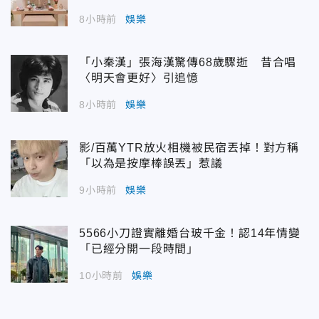
8小時前
娛樂
「小秦漢」張海漢驚傳68歲驟逝 昔合唱
〈明天會更好〉引追憶
8小時前
娛樂
影/百萬YTR放火相機被民宿丟掉！對方稱
「以為是按摩棒誤丟」惹議
9小時前
娛樂
5566小刀證實離婚台玻千金！認14年情變
「已經分開一段時間」
10小時前
娛樂