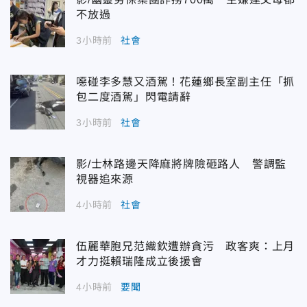
不放過
3小時前
社會
噁碰李多慧又酒駕！花蓮鄉長室副主任「抓
包二度酒駕」閃電請辭
3小時前
社會
影/士林路邊天降麻將牌險砸路人 警調監
視器追來源
4小時前
社會
伍麗華胞兄范織欽遭辦貪污 政客爽：上月
才力挺賴瑞隆成立後援會
4小時前
要聞