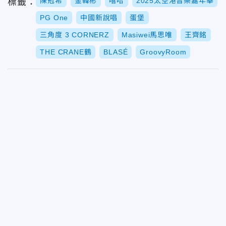
陳冠希
金韓彬
嘻哈
2025太空港音樂嘉年華
標籤：
PG One
中國新說唱
蛋堡
三角度 3 CORNERZ
Masiwei馬思唯
王齊銘
THE CRANE鶴
BLASÉ
GroovyRoom