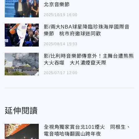
北京音樂節
2025/10/19 16:00
影/兩大NBA球星降臨珍珠海岸國際音
樂節 桃市府邀球迷同歡
2025/08/14 15:33
影/比利時音樂節傳意外！主舞台遭熊熊
大火吞噬 大片濃煙竄天際
2025/07/17 12:00
延伸閱讀
全視角獨家賞台北101煙火 同根生、
電音嘻哈嗨翻圓山跨年夜