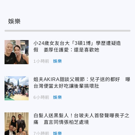
娛樂
小24歲女友台大「3碩1博」學歷遭疑造
假 姜厚任護愛：還是喜歡她
1小時前
娛樂
姐夫AKIRA甜談父親節：兒子送的都好 曝
台灣便當太好吃讓後輩搞壞肚
6小時前
娛樂
白髮人送黑髮人！台玻夫人首發聲曝喪子之
痛 直言同情張柏芝處境
7小時前
娛樂