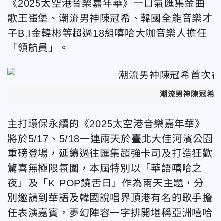
《
2025太空港音樂嘉年華》一口氣匯集金曲
歌王蛋堡、潮流男神陳冠希、韓國全能音樂才
子B.I金韓彬等超過18組嘻哈大咖音樂人擔任
「領航員」。
潮流男神陳冠希
主打環保永續的
《
2025太空港音樂嘉年華》
將於5/17、5/18一連兩天於臺北大佳河濱公園
重磅登場，延續過往匯集超強卡司及打造狂歡
驚喜無極限氛圍，本屆特別以「華語嘻哈之
夜」及「K-POP饒舌日」作為兩天主題，分
別邀請到華語及韓國說唱界頂港有名的歌手擔
任表演嘉賓，夢幻陣容一字排開堪稱亞洲嘻哈