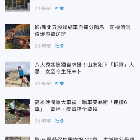
2小時前
社會
影/新北五股聯結車自撞分隔島 司機酒測
值爆表遭送辦
2小時前
社會
八大秀迷途獨自求援！山友犯下「拆隊」大
忌 女至今生死未卜
3小時前
社會
高雄晚間重大車禍！轎車突暴衝「連撞6
車」 電桿、變電箱全遭殃
3小時前
社會
影/幽靈勞保集團詐撈700萬 主嫌連父母都