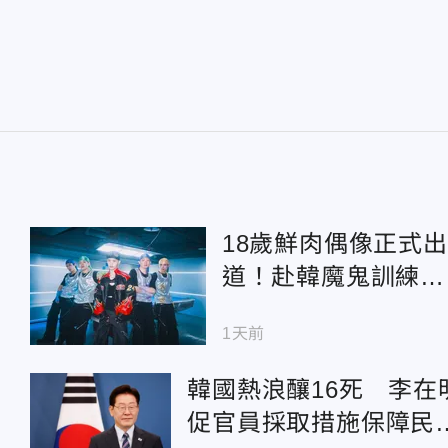
18歲鮮肉偶像正式出
道！赴韓魔鬼訓練陷
自我懷疑 霸氣喊
1天前
話：絕不登出
韓國熱浪釀16死 李在
促官員採取措施保障民