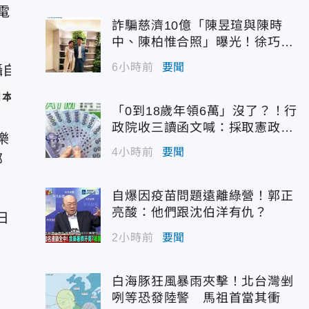
電
詐騙慈濟10億「陳昱瑄與陳時
中、陳柏惟合照」曝光！徐巧芯
震撼出手
6小時前
要聞
日本外務省）
「0到18歲年領6萬」沒了？！行
政院收三讀函文喊：採取憲政作
樂
為
4小時前
要聞
部
自爆因疫苗問題遠離綠營！郭正
亮酸：他們跟沈伯洋有仇？
日
2小時前
要聞
白海豚狂風暴雨夾擊！北台灣剉
咧等恐發陸警 馬祖首當其衝