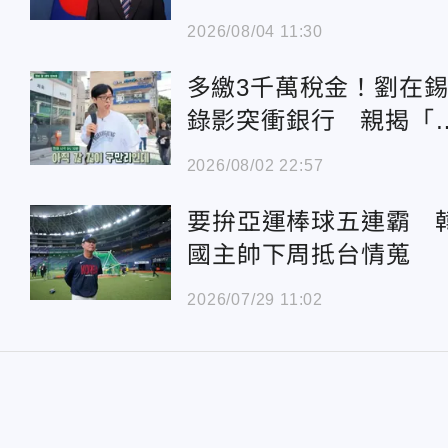
生活
2026/08/04 11:30
多繳3千萬稅金！劉在
錄影突衝銀行 親揭「
查稅」狠招
2026/08/02 22:57
要拚亞運棒球五連霸 
國主帥下周抵台情蒐
2026/07/29 11:02