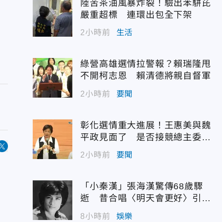
陸苦茶油風暴炸裂！驗出苯駢芘
嚴重超標 連環出包全下架
2小時前
生活
綠營高雄選情拉警報？賴瑞隆甩
不開柯志恩 賴清德將親自督軍
2小時前
要聞
彰化選情重大進展！王惠美與魏
平政見面了 是否接競總主委態
度曝光
2小時前
要聞
「小秦漢」張海漢驚傳68歲驟
逝 昔合唱〈明天會更好〉引追
憶
8小時前
娛樂