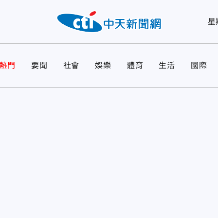
星
熱門
要聞
社會
娛樂
體育
生活
國際