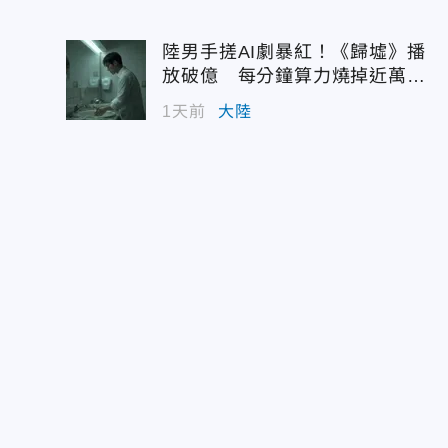
陸男手搓AI劇暴紅！《歸墟》播
放破億 每分鐘算力燒掉近萬台
幣
1天前
大陸