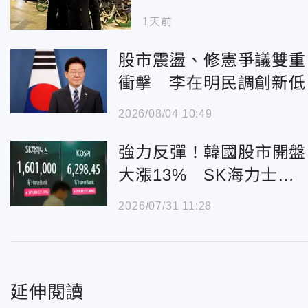
圭陳屍住處 享年36
1天前
歲
股市震盪、修憲爭議雙重
衝擊 李在明民調創新低
2026/08/04 10:49
強力反彈！韓國股市開盤
大漲13% SK海力士勁
揚20%
2026/07/31 11:28
延伸閱讀