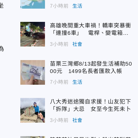
坐
7小時前
生活
高雄晚間重大車禍！轎車突暴衝
「連撞6車」 電桿、變電箱全
遭殃
3小時前
社會
為
苗栗三灣鄉8/13起發生活補助50
00元 1499名長者匯款入帳
7小時前
生活
八大秀迷途獨自求援！山友犯下
「拆隊」大忌 女至今生死未卜
3小時前
社會