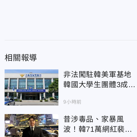
相關報導
非法闖駐韓美軍基地
韓國大學生團體3成員
遭羈押
9小時前
昔涉毒品、家暴風
波！韓71萬網紅裴寅