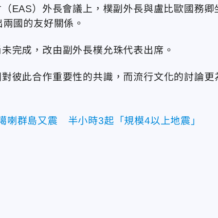
（EAS）外長會議上，樸副外長與盧比歐國務卿
出兩國的友好關係。
尚未完成，改由副外長樸允珠代表出席。
國對彼此合作重要性的共識，而流行文化的討論更
吐噶喇群島又震 半小時3起「規模4以上地震」