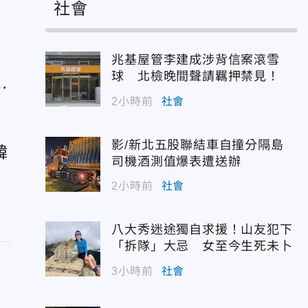
社會
錫
兆基屋管李建成涉背信案滾雪
球 北檢晚間聲請羈押禁見！
防
2小時前
社會
影/新北五股聯結車自撞分隔島
韓
司機酒測值爆表遭送辦
2小時前
社會
八大秀迷途獨自求援！山友犯下
「拆隊」大忌 女至今生死未卜
3小時前
社會