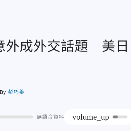
》意外成外交話題 美日
章
By
彭巧蓁
volume_up
無語音資料