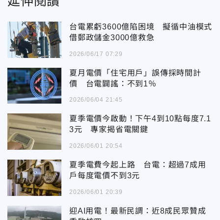
延伸閱讀
台電累虧3600億陷困境 擬循中油模式
借郵政儲金3000億救急
2026/06/17 07:29
夏月電價「住宅用戶」誤傳採時間計
價 台電闢謠：不到1％
2026/06/04 21:45
夏季電價今啟動！下午4到10點每度7.1
3元 專家揭省電關鍵
2026/06/01 20:54
夏季電費今起上路 台電：超過7成用
戶每度電價不到3元
2026/06/01 20:39
迎AI用電！最新民調：近8成民眾贊成