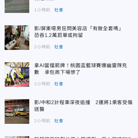
1小時前
社會
影/屏東噁男狂問美容店「有做全套嗎」
恐吞1.2萬罰單或拘留
2小時前
社會
拿AI當擋箭牌！桃園盃籃球賽爆幽靈隊充
數 承包商下場慘了
2小時前
社會
影/中和2計程車深夜追撞 2運將1乘客受傷
送醫
2小時前
社會