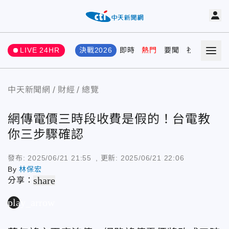
LIVE 24HR
決戰2026
即時
熱門
要聞
社會
娛樂
中天新聞網
財經
總覽
網傳電價三時段收費是假的！台電教
你三步驟確認
發布:
2025/06/21 21:55
, 更新:
2025/06/21 22:06
By
林保宏
share
分享：
play_arrow