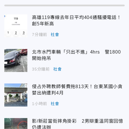
高雄119專線去年日平均404通騷擾電話！
創5年新高
7分鐘前
社會
北市水門車輛「只出不進」4hrs 警1800
開始拖吊
35分鐘前
社會
侵占外聘教師餐費拖813天！台東某國小貪
婪出納遭判4月
1小時前
社會
影/新莊當街摔角掛彩 2男辯重溫同窗回憶
仍遭法辦