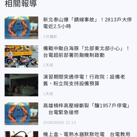
相關報導
新北泰山爆「饋線事故」！2813戶大停
電近2.5小時
1分鐘前
備戰中颱白海豚「北部東北部小心」！
台電超前部署防颱機制啟動
1天前
演習期間突遇停電！行政院：設備老
舊、盼立院支持設備預算
1天前
高雄楠梓高壓線斷裂「釀1957戶停電」
台電緊急搶修
2026/08/05 11:13
機上盒、電熱水器默默吃電 台電教用