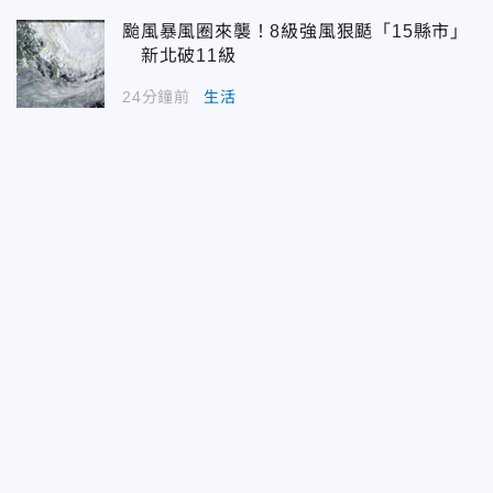
颱風暴風圈來襲！8級強風狠颳「15縣市」
新北破11級
24分鐘前
生活