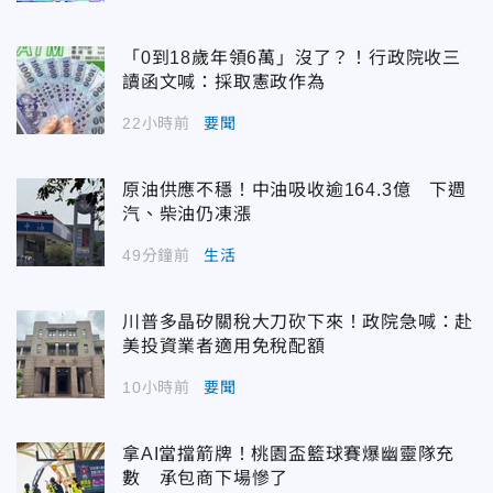
「0到18歲年領6萬」沒了？！行政院收三
讀函文喊：採取憲政作為
22小時前
要聞
原油供應不穩！中油吸收逾164.3億 下週
汽、柴油仍凍漲
49分鐘前
生活
川普多晶矽關稅大刀砍下來！政院急喊：赴
美投資業者適用免稅配額
10小時前
要聞
拿AI當擋箭牌！桃園盃籃球賽爆幽靈隊充
數 承包商下場慘了