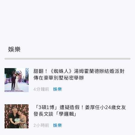
娛樂
甜翻！《蜘蛛人》湯姆霍蘭德辦結婚派對
傳在豪華別墅秘密舉辦
4分鐘前
娛樂
「3碩1博」遭疑造假！姜厚任小24歲女友
發長文談「學邏輯」
2小時前
娛樂