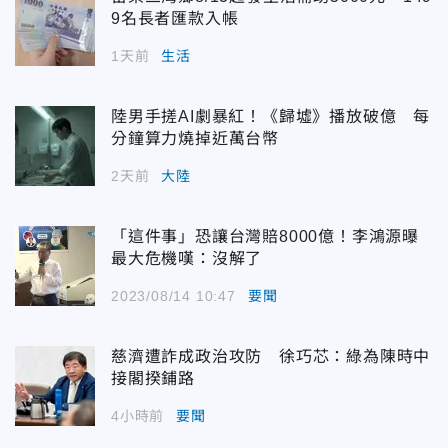
9名長者匯款入帳
1天前
生活
陸男手搓AI劇暴紅！《歸墟》播放破億 每
分鐘算力燒掉近萬台幣
2天前
大陸
「這件事」恐讓台灣賠8000億！李鴻源曝
最大危機嘆：沒解了
2023/08/14 10:47
要聞
慈濟遭詐成政治攻防 徐巧芯：綠為陳時中
接閣揆鋪路
4小時前
要聞