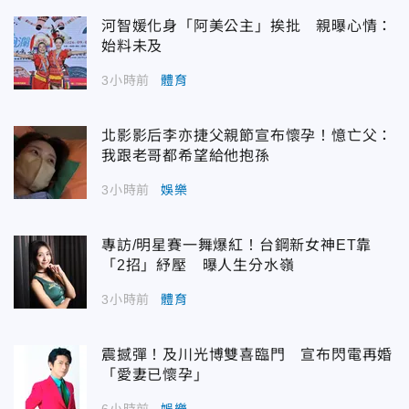
河智媛化身「阿美公主」挨批 親曝心情：
始料未及
3小時前
體育
北影影后李亦捷父親節宣布懷孕！憶亡父：
我跟老哥都希望給他抱孫
3小時前
娛樂
專訪/明星賽一舞爆紅！台鋼新女神ET靠
「2招」紓壓 曝人生分水嶺
3小時前
體育
震撼彈！及川光博雙喜臨門 宣布閃電再婚
「愛妻已懷孕」
6小時前
娛樂