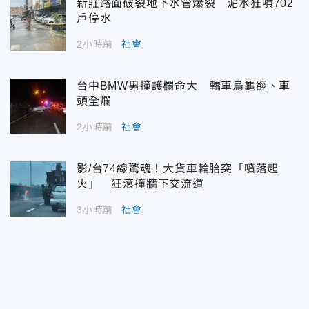
新莊路面破裂地下水管爆裂 泥水狂噴702
戶停水
2小時前
社會
台中BMW男撞護欄命大 轎車烏龜翻、車
頭全爛
2小時前
社會
影/台74線驚魂！大貨車輪胎突「噴落起
火」 狂滾撞牆下交流道
3小時前
社會