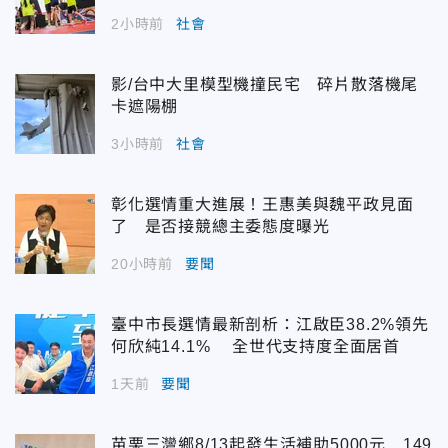
2小時前
社會
影/台中大里模型機撞民宅 碎片散落機尾
卡遮陽棚
3小時前
社會
彰化選情重大進展！王惠美與魏平政見面
了 是否接競總主委態度曝光
20小時前
要聞
臺中市長選情最新剖析：江啟臣38.2%領先
何欣純14.1% 全世代支持度全面居首
1天前
要聞
苗栗三灣鄉8/13起發生活補助5000元 149