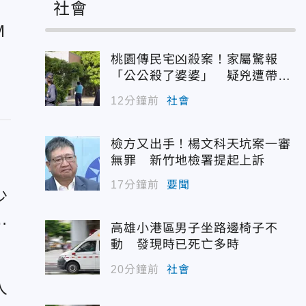
社會
M
桃園傳民宅凶殺案！家屬驚報
「公公殺了婆婆」 疑兇遭帶回
偵訊
12分鐘前
社會
檢方又出手！楊文科天坑案一審
無罪 新竹地檢署提起上訴
17分鐘前
要聞
少
0
高雄小港區男子坐路邊椅子不
動 發現時已死亡多時
20分鐘前
社會
人