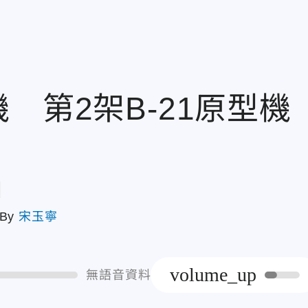
 第2架B-21原型機
章
By
宋玉寧
volume_up
無語音資料