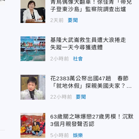
青鳥偶像大翻車！徐佳青「帶兒
子登東沙島」監察院調查出爐
2天前
要聞
基隆大武崙救生員遭大浪捲走
失蹤一天今尋獲遺體
2小時前
社會
花2383萬公帑出國47趟 春節
「就地休假」探親美國夫家？徐
佳青回應了
22小時前
要聞
63歲關之琳爆戀27歲男模！沉默
3個月親發聲否認
5小時前
娛樂