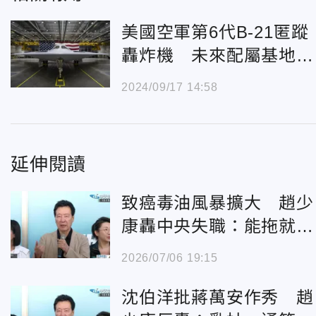
美國空軍第6代B-21匿蹤
轟炸機 未來配屬基地曝
光
2024/09/17 14:58
延伸閱讀
致癌毒油風暴擴大 趙少
康轟中央失職：能拖就拖
讓人民承擔
2026/07/06 19:15
沈伯洋批蔣萬安作秀 趙