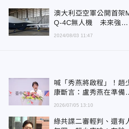
澳大利亞空軍公開首架
Q-4C無人機 未來強化
海上情監偵能力
2024/08/03 11:47
喊「秀燕將啟程」！趙
康斷言：盧秀燕在準備2
28
2026/07/05 13:10
綠共諜二審輕判、還有