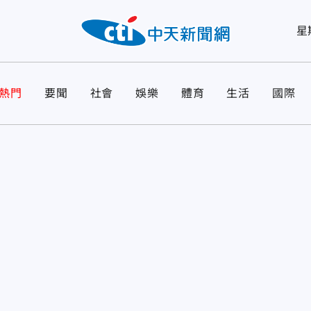
星
熱門
要聞
社會
娛樂
體育
生活
國際