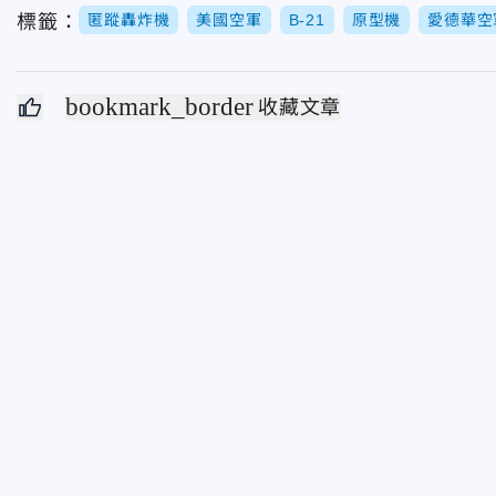
標籤：
匿蹤轟炸機
美國空軍
B-21
原型機
愛德華空
bookmark_border
收藏文章