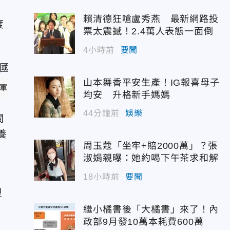
賴清德狂嗆盧秀燕 最新網路投
度
票太震撼！2.4萬人表態一面倒
4小時前
要聞
山本舞香平安生產！IG報喜母子
軍)
均安 升格新手媽媽
44分鐘前
娛樂
關
養
周玉蔻「坐牢+賠2000萬」？張
淑娟親曝：她約喝下午茶求和解
18小時前
要聞
型
繼小橘書後「大橘書」來了！內
政部9月發10萬本耗費600萬