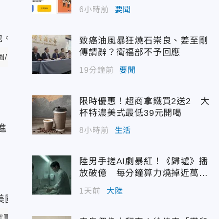
6小時前
要聞
致癌油風暴狂燒石崇良、姜至剛
傳請辭？衛福部不予回應
圖/美國空軍)
19分鐘前
要聞
，
限時優惠！超商拿鐵買2送2 大
杯特濃美式最低39元開喝
進
8小時前
生活
機
陸男手搓AI劇暴紅！《歸墟》播
放破億 每分鐘算力燒掉近萬台
幣
1天前
大陸
空軍)