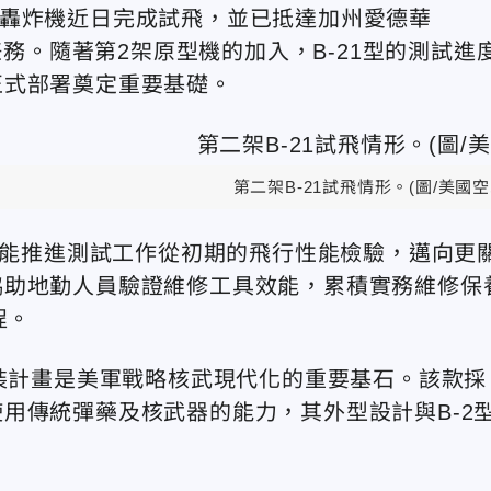
）匿蹤轟炸機近日完成試飛，並已抵達加州愛德華
任務。隨著第2架原型機的加入，B-21型的測試進
正式部署奠定重要基礎。
第二架B-21試飛情形。(圖/美國空
不僅能推進測試工作從初期的飛行性能檢驗，邁向更
協助地勤人員驗證維修工具效能，累積實務維修保
程。
換裝計畫是美軍戰略核武現代化的重要基石。該款採
用傳統彈藥及核武器的能力，其外型設計與B-2