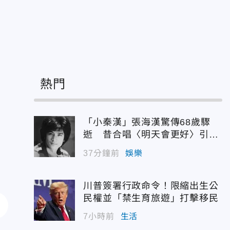
熱門
「小秦漢」張海漢驚傳68歲驟
逝 昔合唱〈明天會更好〉引追
憶
37分鐘前
娛樂
川普簽署行政命令！限縮出生公
民權並「禁生育旅遊」打擊移民
7小時前
生活