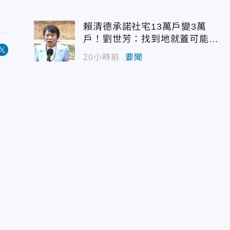
賴清德承諾社宅13萬戶變3萬
戶！劉世芳：找到地就蓋可能變
空餘屋
20小時前
要聞