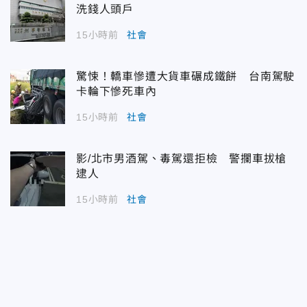
洗錢人頭戶
15小時前
社會
驚悚！轎車慘遭大貨車碾成鐵餅 台南駕駛
卡輪下慘死車內
15小時前
社會
影/北市男酒駕、毒駕還拒檢 警攔車拔槍
逮人
15小時前
社會