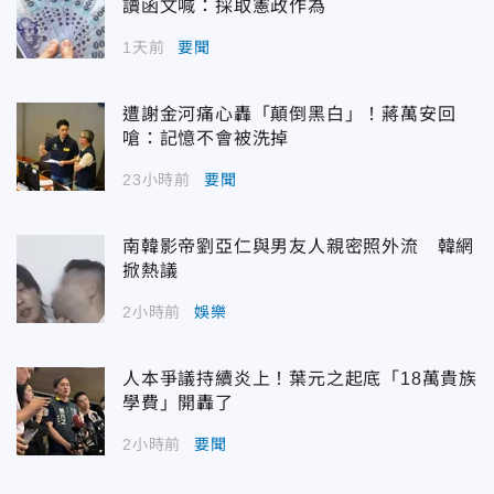
讀函文喊：採取憲政作為
1天前
要聞
遭謝金河痛心轟「顛倒黑白」！蔣萬安回
嗆：記憶不會被洗掉
23小時前
要聞
南韓影帝劉亞仁與男友人親密照外流 韓網
掀熱議
2小時前
娛樂
人本爭議持續炎上！葉元之起底「18萬貴族
學費」開轟了
2小時前
要聞