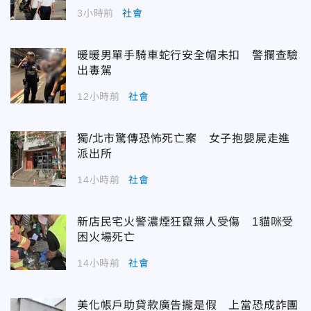
3小時前
社會
暖暖男單手騎車蛇行安全帽未扣 警攔查驗
出毒駕
12小時前
社會
獨/北市驚傳恐怖死亡案 女子抱嬰屍走進
派出所
14小時前
社會
新店民宅火警濃煙狂竄無人受傷 1貓咪受
困火場死亡
14小時前
社會
美化帳戶助貸款廣告攏是假 上當恐成詐團