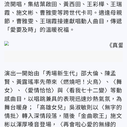
流開唱，集結葉啟田、黃西田、王彩樺、王瑞
霞、施文彬、曹雅雯等跨世代卡司。適逢母親
節，曹雅雯、王瑞霞接連獻唱動人曲目，傳遞
「愛要及時」的溫暖祝福
。
演出一開始由「秀場新生代」邵大倫、陳孟
賢、黃露瑤率先帶來〈燃燒吧！火鳥〉、〈舞
女〉、〈愛情恰恰〉與〈看我七十二變〉等動
感曲目，以唱跳兼具的表現迅速炒熱氣氛，為
舞台暖身；「高雄女兒」吳淑敏則以〈無字的
情批〉轉入深情段落，隨後「金曲歌王」施文
彬以渾厚嗓音登場，〈再會啦心愛的無緣的