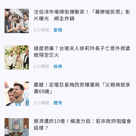
沈伯洋市場掃街爆衝突！「幕僚嗆民眾」影
片曝光 網全炸鍋
1小時前
要聞
過度悲痛？台玻夫人徐莉玲長子亡意外掀婆
媳隔空交火
1小時前
娛樂
震撼！足壇巨星梅西悲曝噩耗「父親病逝享
壽68歲」
3小時前
體育
慈濟遭詐10億！楊渡力挺：若非政府阻擋會
這樣？