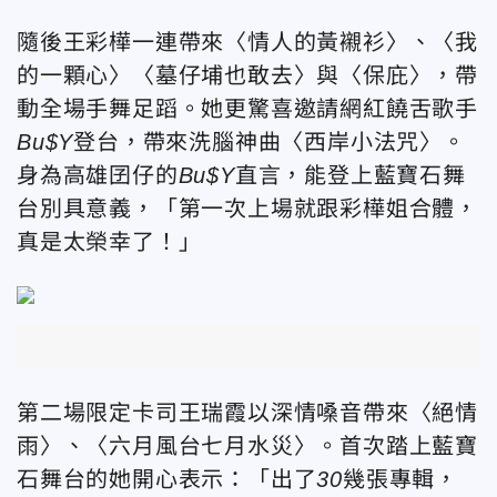
隨後王彩樺一連帶來〈情人的黃襯衫〉、〈我
的一顆心〉〈墓仔埔也敢去〉與〈保庇〉，帶
動全場手舞足蹈。她更驚喜邀請網紅饒舌歌手
Bu$Y
登台，帶來洗腦神曲〈西岸小法咒〉。
身為高雄囝仔的
Bu$Y
直言，能登上藍寶石舞
台別具意義，「第一次上場就跟彩樺姐合體，
真是太榮幸了！」
第二場限定卡司王瑞霞以深情嗓音帶來〈絕情
雨〉、〈六月風台七月水災〉。首次踏上藍寶
石舞台的她開心表示：「出了
30
幾張專輯，