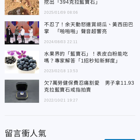
挖出「394克拉藍寶石」
2025/01/09 08:06
不忍了！余天動怒連賞胡瓜、黃西田巴
掌 「啪啪啪」聲音超響亮
2024/08/03 22:11
水果界的「藍寶石」！表皮白粉能吃
嗎？專家解答「1招秒知新鮮度」
2023/02/18 13:53
欠7萬勞健保費忍痛割愛 男子拿11.93
克拉藍寶石戒指拍賣
2022/10/21 19:27
留言衝人氣