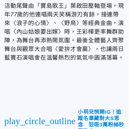
活動尾聲由「寶島歌王」葉啟田壓軸登場，現
年
77
歲的他連唱兩天笑稱游刃有餘，接連帶
來〈浪子的心情〉、〈野鳥〉等經典金曲，演
唱〈內山姑娘要出嫁〉時，王彩樺更率舞群助
陣，為舞台再添熱鬧氛圍。最後全體藝人齊聚
舞台與觀眾大合唱〈愛拚才會贏〉，也讓兩日
藍寶石演唱會在溫馨熱烈的氣氛中圓滿落幕。
小玥兒悄開IG！追
蹤名單藏對大S思
play_circle_outline
念 狂吸3萬粉絲秒