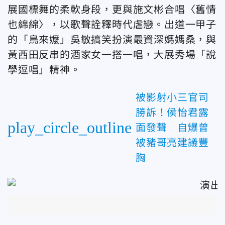
展國標舞的柔軟身段，更與施文彬合唱〈舊情
也綿綿〉，以歌聲詮釋時代虐戀。出道一甲子
的「鳥來嬤」吳敏搞笑扮演最資深媽媽桑，與
黃西田反串的酒家女一搭一唱，大展秀場「說
學逗唱」精神。
被影射小三官司
勝訴！侯怡君露
play_circle_outline
面發聲 自爆曾
被豬哥亮建議豐
胸