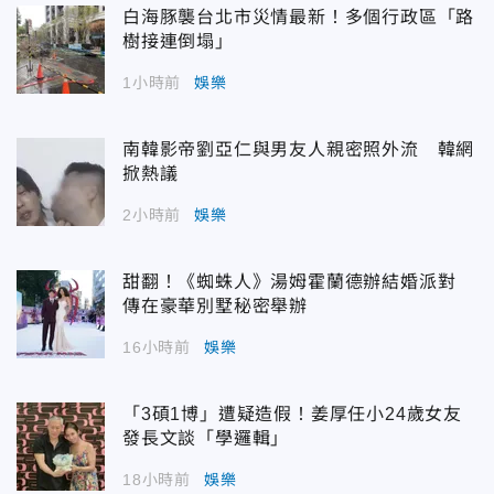
白海豚襲台北市災情最新！多個行政區「路
樹接連倒塌」
1小時前
娛樂
南韓影帝劉亞仁與男友人親密照外流 韓網
掀熱議
2小時前
娛樂
甜翻！《蜘蛛人》湯姆霍蘭德辦結婚派對
傳在豪華別墅秘密舉辦
16小時前
娛樂
「3碩1博」遭疑造假！姜厚任小24歲女友
發長文談「學邏輯」
18小時前
娛樂