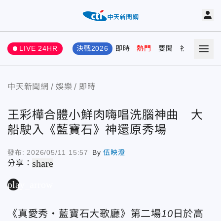
LIVE 24HR
決戰2026
即時
熱門
要聞
社會
娛樂
中天新聞網
娛樂
即時
王彩樺合體小鮮肉嗨唱洗腦神曲 大
船駛入《藍寶石》神還原秀場
發布:
2026/05/11 15:57
By
伍映澄
share
分享：
play_arrow
《真愛秀
・藍寶石大歌廳》第二場
10
日於高