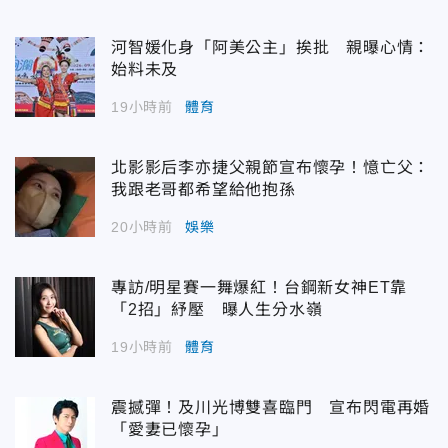
河智媛化身「阿美公主」挨批 親曝心情：
始料未及
19小時前
體育
北影影后李亦捷父親節宣布懷孕！憶亡父：
我跟老哥都希望給他抱孫
20小時前
娛樂
專訪/明星賽一舞爆紅！台鋼新女神ET靠
「2招」紓壓 曝人生分水嶺
19小時前
體育
震撼彈！及川光博雙喜臨門 宣布閃電再婚
「愛妻已懷孕」