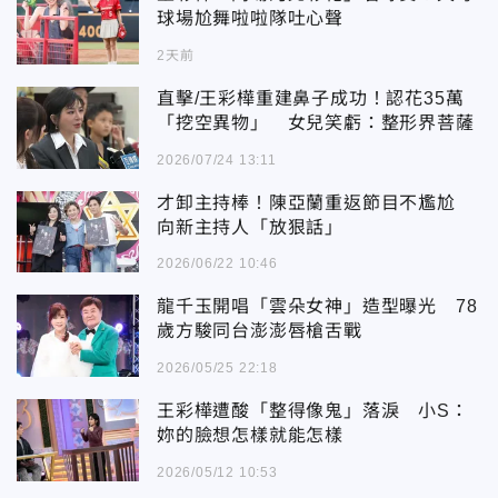
球場尬舞啦啦隊吐心聲
2天前
直擊/王彩樺重建鼻子成功！認花35萬
「挖空異物」 女兒笑虧：整形界菩薩
2026/07/24 13:11
才卸主持棒！陳亞蘭重返節目不尷尬
向新主持人「放狠話」
2026/06/22 10:46
龍千玉開唱「雲朵女神」造型曝光 78
歲方駿同台澎澎唇槍舌戰
2026/05/25 22:18
王彩樺遭酸「整得像鬼」落淚 小S：
妳的臉想怎樣就能怎樣
2026/05/12 10:53