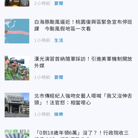
2小時前
要聞
白海豚颱風逼近！桃園復興區緊急宣布停班
課 今颱風假地區一次看
1小時前
生活
漢光演習首納隨軍採訪！引進美軍機制開放
外媒
1小時前
要聞
北市傳經紀人強吻女藝人噁喊「我又沒伸舌
頭」！法官怒：相當噁心
1小時前
娛樂
「0到18歲年領6萬」沒了？！行政院收三