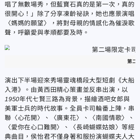
唱了無數場秀，但藍寶石真的是第一次，真的
很開心！」除了分享凍齡祕訣，她也應景演唱
〈媽媽的願望〉，將對母親的情感化為催淚歌
聲，呼籲愛與孝順都要及時。
第二
演出下半場迎來秀場靈魂橋段大型短劇《大船
入港》。由黃西田精心策畫並反串出演，以
1950
年代七賢三路為背景，描繪酒吧女郎與
美軍士兵的時代故事。全員卡司輪番上陣，串
聯〈心花開〉、〈廣東花〉、〈南國情歌〉、
〈愛你在心口難開〉、〈長崎蝴蝶姑娘〉等經
典曲目，侯怡君不僅身著和服扮演蝴蝶夫人大