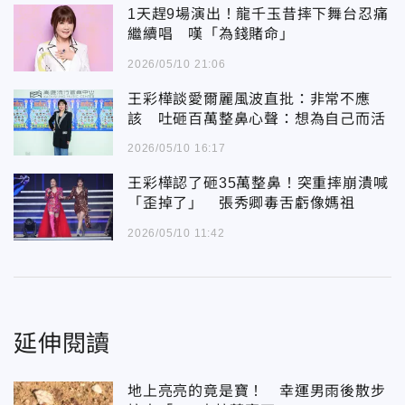
1天趕9場演出！龍千玉昔摔下舞台忍痛
繼續唱 嘆「為錢賭命」
2026/05/10 21:06
王彩樺談愛爾麗風波直批：非常不應
該 吐砸百萬整鼻心聲：想為自己而活
2026/05/10 16:17
王彩樺認了砸35萬整鼻！突重摔崩潰喊
「歪掉了」 張秀卿毒舌虧像媽祖
2026/05/10 11:42
延伸閱讀
地上亮亮的竟是寶！ 幸運男雨後散步