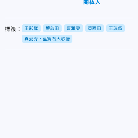
關私人
王彩樺
葉啟田
曹雅雯
黃西田
王瑞霞
標籤：
真愛秀・藍寶石大歌廳