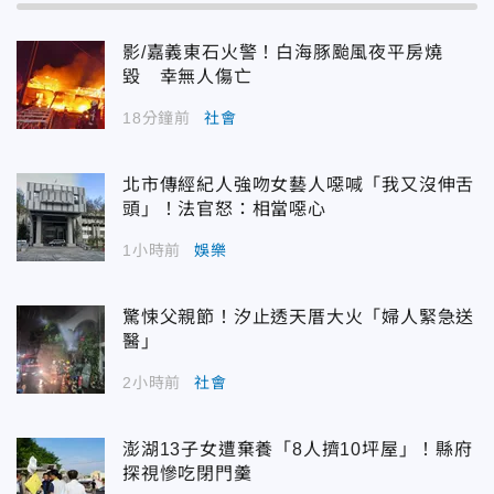
影/嘉義東石火警！白海豚颱風夜平房燒
毀 幸無人傷亡
18分鐘前
社會
北市傳經紀人強吻女藝人噁喊「我又沒伸舌
頭」！法官怒：相當噁心
1小時前
娛樂
驚悚父親節！汐止透天厝大火「婦人緊急送
醫」
2小時前
社會
澎湖13子女遭棄養「8人擠10坪屋」！縣府
探視慘吃閉門羹