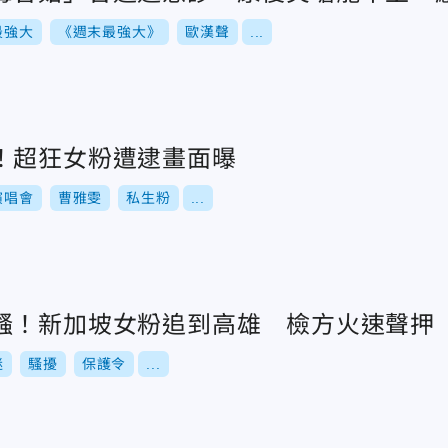
最強大
《週末最強大》
歐漢聲
...
！超狂女粉遭逮畫面曝
演唱會
曹雅雯
私生粉
...
騷！新加坡女粉追到高雄 檢方火速聲押
迷
騷擾
保護令
...