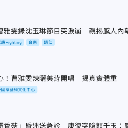
曹雅雯錄沈玉琳節目突淚崩 親揭感人內
Fighting
台南
歸仁
心！曹雅雯辣曬美背開唱 揭真實體重
營國家藝術文化中心
霉香菇」昏迷送急診 康復突嗆龍千玉：