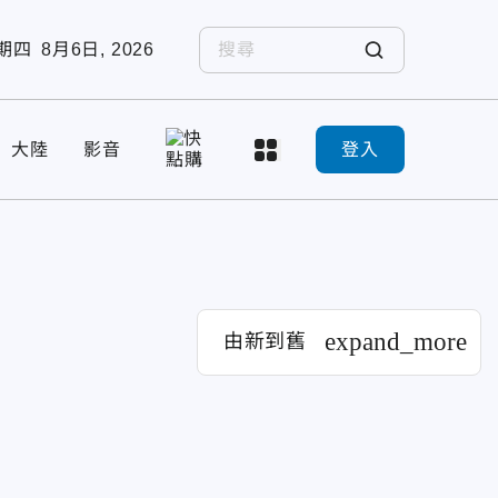
期四
8月6日, 2026
大陸
影音
登入
expand_more
由新到舊