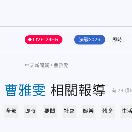
LIVE 24HR
決戰2026
即時
中天新聞網
曹雅雯
曹雅雯
相關報導
有
28
項
全部
即時
要聞
社會
娛樂
體育
生