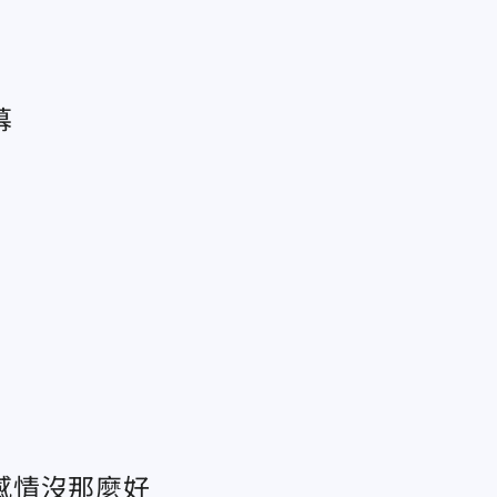
幕
感情沒那麼好