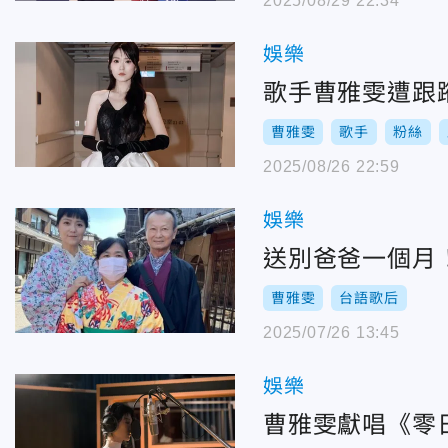
2025/08/29 22:34
娛樂
歌手曹雅雯遭跟
曹雅雯
歌手
粉絲
2025/08/26 22:59
娛樂
送別爸爸一個月
曹雅雯
台語歌后
2025/07/26 13:45
娛樂
曹雅雯獻唱《零