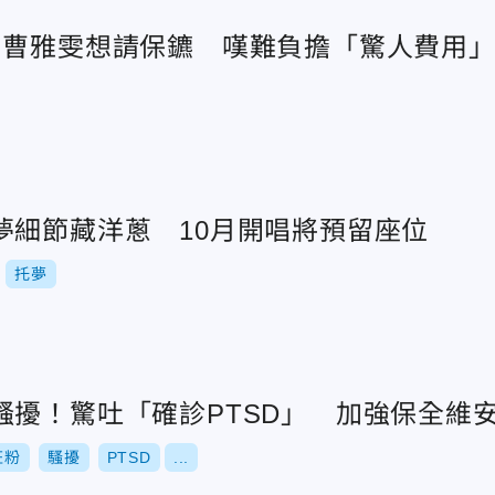
！曹雅雯想請保鑣 嘆難負擔「驚人費用
夢細節藏洋蔥 10月開唱將預留座位
托夢
騷擾！驚吐「確診PTSD」 加強保全維
狂粉
騷擾
PTSD
...