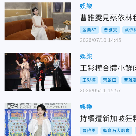
娛樂
曹雅雯見蔡依林
金曲37
曹雅雯
蔡依
2026/07/10 14:45
娛樂
王彩樺合體小鮮
王彩樺
葉啟田
曹雅
2026/05/11 15:57
娛樂
持續遭新加坡狂
曹雅雯
藍寶石大歌廳