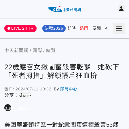
LIVE 24HR
決戰2026
即時
熱門
要聞
社會
娛樂
中天新聞網
國際
總覽
22歲應召女揪閨蜜殺害乾爹 她砍下
「死者拇指」解鎖帳戶狂血拚
發布:
2024/07/11 19:32
By
即時中心
share
分享：
play_arrow
美國華盛頓特區一對蛇蠍閨蜜遭控殺害53歲