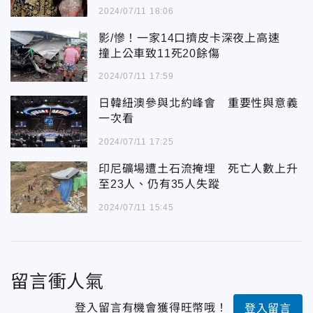
2024/07/11 18:06
影/慘！一家14口擠皮卡深夜上高速
撞上公車致11死20餘傷
2024/07/11 17:59
日韓紐澳參與北約峰會 重要性與意義
一次看
2024/07/11 17:25
印尼礦場遭土石流掩埋 死亡人數上升
至23人、仍有35人失蹤
2024/07/11 15:45
留言衝人氣
登入留言有機會獲得旺幣哦！
登入留言