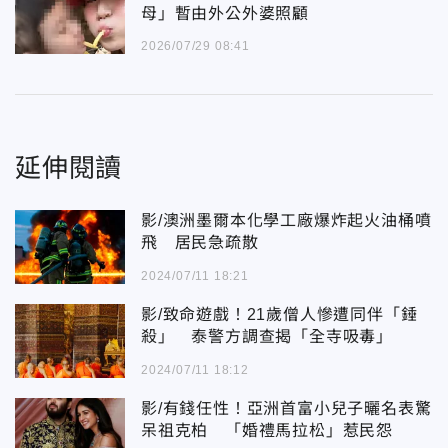
母」暫由外公外婆照顧
2026/07/29 08:41
延伸閱讀
影/澳洲墨爾本化學工廠爆炸起火油桶噴
飛 居民急疏散
2024/07/11 18:21
影/致命遊戲！21歲僧人慘遭同伴「錘
殺」 泰警方調查揭「全寺吸毒」
2024/07/11 18:12
影/有錢任性！亞洲首富小兒子曬名表驚
呆祖克柏 「婚禮馬拉松」惹民怨