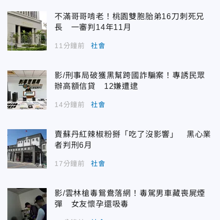
不滿哥哥啃老！桃園雙胞胎弟16刀刺死兄
長 一審判14年11月
11分鐘前
社會
影/刑事局破獲黑幫跨國詐騙案！專誘民眾
辦高額信貸 12嫌遭逮
14分鐘前
社會
賣蘇丹紅辣椒粉掰「吃了沒影響」 黑心業
者判刑6月
17分鐘前
社會
影/雲林槍毒鴛鴦落網！毒駕男車藏喪屍煙
彈 女友懷孕還吸毒