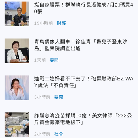
挺自家股票！群聯執行長潘健成7月加碼買4
0張
19小時前
財經
青鳥偶像大翻車！徐佳青「帶兒子登東沙
島」監察院調查出爐
1天前
要聞
連戰二媳婦看不下去了！砲轟財政部EZ WA
Y說法「不負責任」
3小時前
要聞
詐騙慈濟疫苗採購10億！美女律師「232公
斤黃金藏豪宅地板下」
2小時前
社會