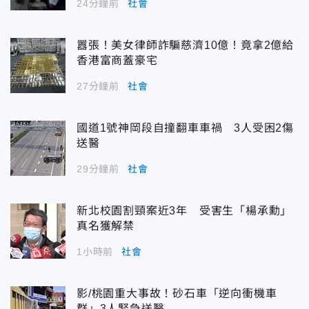
24分鐘前
社會
囂張！美女律師詐騙慈濟10億！竟拿2億給
香港富商蓋豪宅
27分鐘前
社會
國道1號神岡段自撞翻車車禍 3人受困2傷
送醫
29分鐘前
社會
新北校園割頸案近3年 受害生「楊承勳」
真名獲解禁
1小時前
社會
影/桃園重大事故！砂石車「逆向衝機車
群」3人緊急送醫