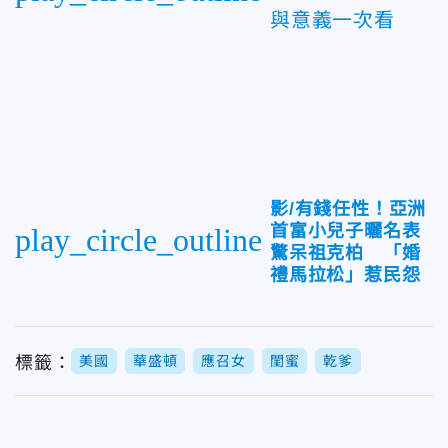
與意義一次看
影/有錢任性！亞洲
首富小兒子曬名表
play_circle_outline
驚呆祖克柏 「婚
禮馬拉松」惹民怨
標籤：
美國
華盛頓
應召女
閨蜜
乾爹