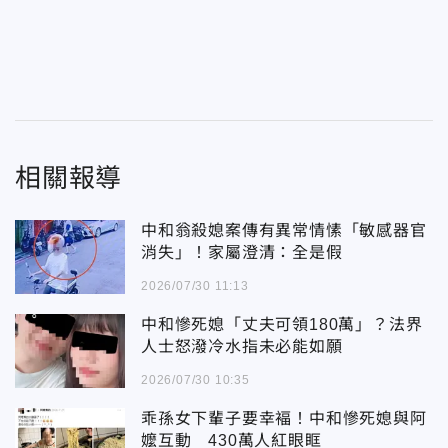
相關報導
中和翁殺媳案傳有異常情愫「敏感器官
消失」！家屬澄清：全是假
2026/07/30 11:13
中和慘死媳「丈夫可領180萬」？法界
人士怒潑冷水指未必能如願
2026/07/30 10:35
乖孫女下輩子要幸褔！中和慘死媳與阿
嬤互動 430萬人紅眼眶