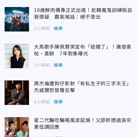
18歲鮮肉偶像正式出道！赴韓魔鬼訓練陷自
我懷疑 霸氣喊話：絕不登出
3小時前
娛樂
大馬歌手陳佩賢突宣布「結婚了」！廣發喜
帖、喜餅 7年對象曝光
3小時前
娛樂
周杰倫遭狗仔影射「有私生子的三字天王」
杰威爾怒發聲反擊
4小時前
娛樂
星二代騙吃騙喝風波延燒！父邵昕透過吳宗
憲低調回應