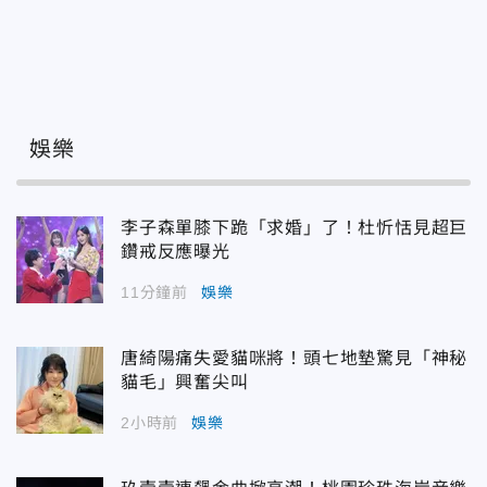
娛樂
李子森單膝下跪「求婚」了！杜忻恬見超巨
鑽戒反應曝光
11分鐘前
娛樂
唐綺陽痛失愛貓咪將！頭七地墊驚見「神秘
貓毛」興奮尖叫
2小時前
娛樂