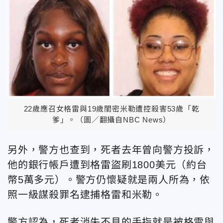
22歲應召女格雷與19歲閨密米勒遭控殺害53歲「乾
爹」。（圖／翻攝自NBC News）
另外，警方也查到，死者去年曾向警方投訴，
他的銀行帳戶遭到格雷盜刷1800美元（約台
幣5萬多元）。警方仍懷疑就是兩人所為，依
照一級謀殺罪名逮捕格雷和米勒。
警方認為，死者消失不見的手指就是被格雷與