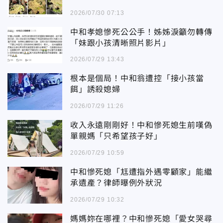
2026/07/30 07:13
中和孝媳慘死公公手！姊姊淚籲勿轉傳
「妹跟小孩清晰照片影片」
2026/07/29 13:43
根本是個局！中和翁遭控「接小孩當
餌」誘殺媳婦
2026/07/29 11:26
收入永遠剛剛好！中和慘死媳生前嘆偽
單親媽「只希望孩子好」
2026/07/29 10:59
中和慘死媳「尪遭指外遇零顧家」能繼
承遺產？律師曝例外狀況
2026/07/29 10:32
媽媽妳在哪裡？中和慘死媳「愛女哭尋