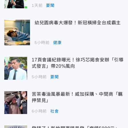
1天前
要聞
幼兒園病毒大爆發！新冠橫掃全台成霸主
5小時前
健康
17頁會議紀錄曝光！徐巧芯揭食安辦「引導
式發言」帶20%風向
5小時前
要聞
苦茶毒油風暴最新！威加採購、中間商「羈
押禁見」
6小時前
社會