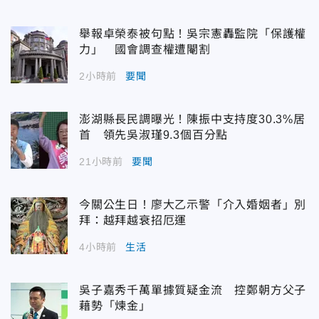
舉報卓榮泰被句點！吳宗憲轟監院「保護權
力」 國會調查權遭閹割
2小時前
要聞
澎湖縣長民調曝光！陳振中支持度30.3%居
首 領先吳淑瑾9.3個百分點
21小時前
要聞
今關公生日！廖大乙示警「介入婚姻者」別
拜：越拜越衰招厄運
4小時前
生活
吳子嘉秀千萬單據質疑金流 控鄭朝方父子
藉勢「煉金」