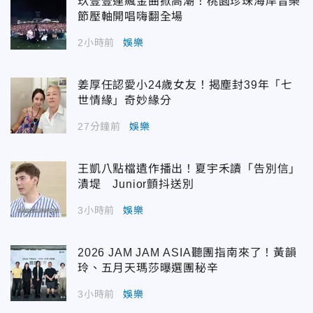
玖壹壹連飆金曲掀高潮！桃園珍珠海岸音樂
節壓軸開唱嗨翻全場
2小時前
娛樂
姜厚任認愛小24歲女友！揭塵封39年「七
世情緣」奇妙緣分
27分鐘前
娛樂
王凱八點檔遺作播出！夏宇禾讀「告別信」
潰堤 Junior顫抖送別
3小時前
娛樂
2026 JAM JAM ASIA聽團指南來了！黃韻
玲、五月天瑪莎曝選團秘辛
3小時前
娛樂