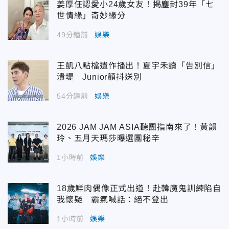
姜厚任認愛小24歲女友！揭塵封39年「七
世情緣」奇妙緣分
49分鐘前
娛樂
王凱八點檔遺作播出！夏宇禾讀「告別信」
潰堤 Junior顫抖送別
54分鐘前
娛樂
2026 JAM JAM ASIA聽團指南來了！黃韻
玲、五月天瑪莎曝選團秘辛
1小時前
娛樂
18歲鮮肉偶像正式出道！赴韓魔鬼訓練陷自
我懷疑 霸氣喊話：絕不登出
1小時前
娛樂