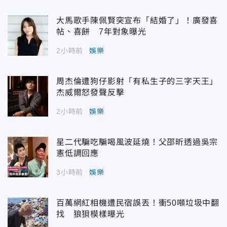
大馬歌手陳佩賢突宣布「結婚了」！廣發喜
帖、喜餅 7年對象曝光
2小時前
娛樂
周杰倫遭狗仔影射「有私生子的三字天王」
杰威爾怒發聲反擊
2小時前
娛樂
星二代騙吃騙喝風波延燒！父邵昕透過吳宗
憲低調回應
3小時前
娛樂
百萬網紅相機遭民宿誤丟！衝50噸垃圾中翻
找 狼狽模樣曝光