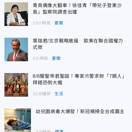
青鳥偶像大翻車！徐佳青「帶兒子登東沙
島」監察院調查出爐
23小時前
要聞
葉珈君/北京戰略進逼 歐美在聯合國權力
式微
3小時前
要聞
8/6關聖帝君聖誕！專家示警求財「7類人」
拜錯恐倒大楣
32分鐘前
生活
幼兒園病毒大爆發！新冠橫掃全台成霸主
3小時前
健康