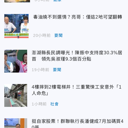
毒油燒不到選情？亮哥：僅這2地可望翻轉
20小時前
要聞
澎湖縣長民調曝光！陳振中支持度30.3%居
首 領先吳淑瑾9.3個百分點
19小時前
要聞
4樓摔到2樓電梯井！三重驚悚工安意外「1
人命危」
1小時前
社會
挺自家股票！群聯執行長潘健成7月加碼買4
0張