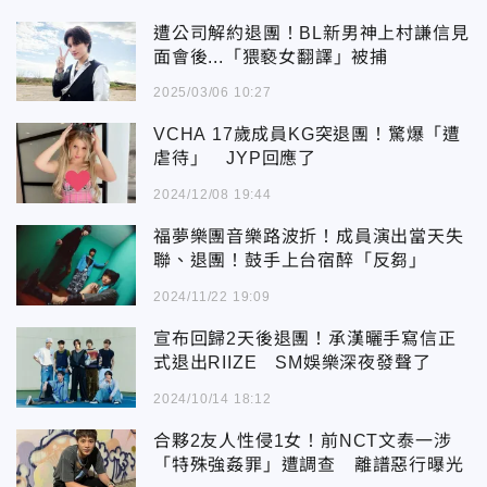
遭公司解約退團！BL新男神上村謙信見
面會後...「猥褻女翻譯」被捕
2025/03/06 10:27
VCHA 17歲成員KG突退團！驚爆「遭
虐待」 JYP回應了
2024/12/08 19:44
福夢樂團音樂路波折！成員演出當天失
聯、退團！鼓手上台宿醉「反芻」
2024/11/22 19:09
宣布回歸2天後退團！承漢曬手寫信正
式退出RIIZE SM娛樂深夜發聲了
2024/10/14 18:12
合夥2友人性侵1女！前NCT文泰一涉
「特殊強姦罪」遭調查 離譜惡行曝光