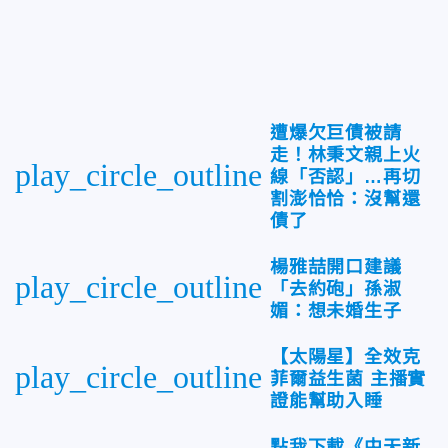
遭爆欠巨債被請
走！林秉文親上火
play_circle_outline
線「否認」…再切
割澎恰恰：沒幫還
債了
楊雅喆開口建議
play_circle_outline
「去約砲」孫淑
媚：想未婚生子
【太陽星】全效克
play_circle_outline
菲爾益生菌 主播實
證能幫助入睡
點我下載《中天新