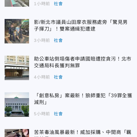
1小時前
社會
影/新北市議員山田摩衣服務處旁「驚見男
子揮刀」！雙案通緝犯遭逮
3小時前
社會
助公車站倒塌傷者申請國賠遭控貪污！北市
交通局科長獲判無罪
4小時前
社會
「創意私房」案最新！狼師重犯「39罪全獲
減刑」
5小時前
社會
苦茶毒油風暴最新！威加採購、中間商「羈