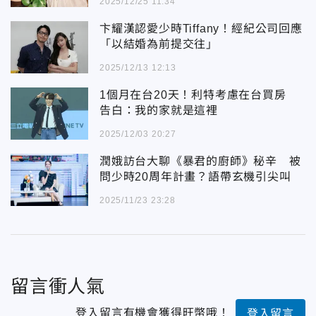
2025/12/25 11:34
卞耀漢認愛少時Tiffany！經紀公司回應
「以結婚為前提交往」
2025/12/13 12:13
1個月在台20天！利特考慮在台買房
告白：我的家就是這裡
2025/12/03 20:27
潤娥訪台大聊《暴君的廚師》秘辛 被
問少時20周年計畫？語帶玄機引尖叫
2025/11/23 23:28
留言衝人氣
登入留言有機會獲得旺幣哦！
登入留言