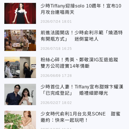
少時Tiffany迎接solo 10週年！宣布10
月攻台連唱兩天
2026/07/24 18:01
前進法國開店！少時俞利示範「燒酒特
有開瓶方式」 迷倒當地人
2026/07/18 16:25
粉絲心碎！秀英、鄭敬淏IG互退追蹤
雙方公司證實14年情斷
2026/06/09 17:28
少時首位人妻！Tiffany宣布甜嫁卞耀漢
「已完成登記」 婚禮細節曝光
2026/02/27 18:02
少女時代俞利1月台北見SONE 甜蜜
邀約：快來一起玩吧！