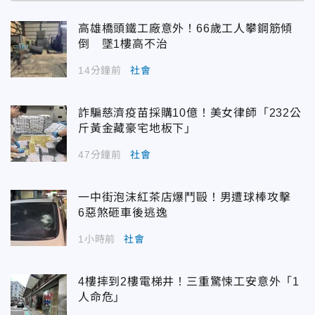
高雄橋頭鐵工廠意外！66歲工人攀鋼筋傾
倒 墜1樓高不治
14分鐘前
社會
詐騙慈濟疫苗採購10億！美女律師「232公
斤黃金藏豪宅地板下」
47分鐘前
社會
一中街泡沫紅茶店爆鬥毆！男遭球棒攻擊
6惡煞砸車後逃逸
1小時前
社會
4樓摔到2樓電梯井！三重驚悚工安意外「1
人命危」