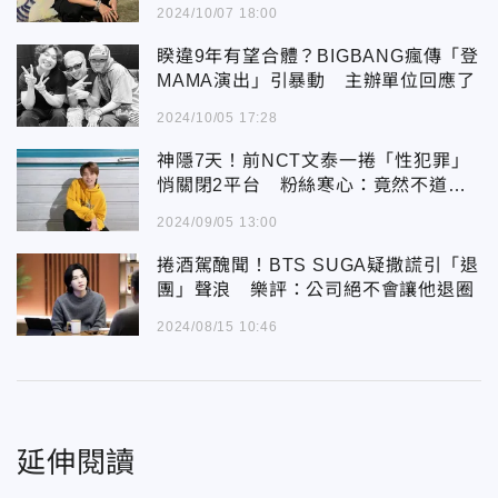
2024/10/07 18:00
睽違9年有望合體？BIGBANG瘋傳「登
MAMA演出」引暴動 主辦單位回應了
2024/10/05 17:28
神隱7天！前NCT文泰一捲「性犯罪」
悄關閉2平台 粉絲寒心：竟然不道
歉？
2024/09/05 13:00
捲酒駕醜聞！BTS SUGA疑撒謊引「退
團」聲浪 樂評：公司絕不會讓他退圈
2024/08/15 10:46
延伸閱讀