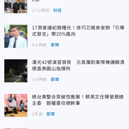
17小時前
財經
17頁會議紀錄曝光！徐巧芯揭食安辦「引導
式發言」帶20%風向
4小時前
要聞
漢光42號演習首夜 元首萬鈞車隊掩護賴清
德直奔圓山指揮所
2小時前
要聞
綠台東整合突破性進展！蔡英文任陳瑩競總
主委 劉櫂豪任總幹事
2天前
要聞