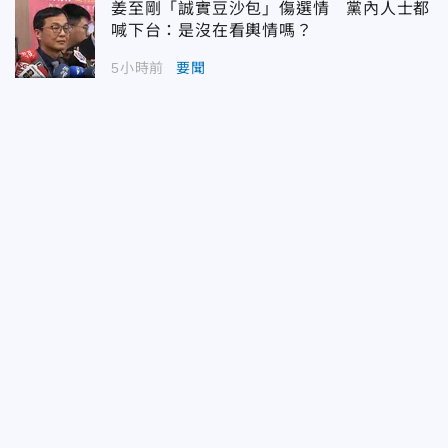
姜至剛「誠實豆沙包」傷選情 黨內人士都
喊下台：是沒在看輿情嗎？
5小時前
要聞