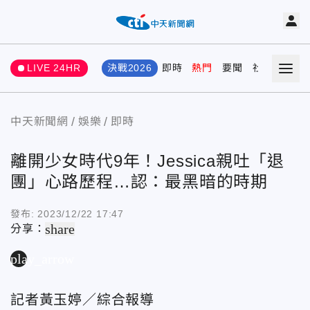
LIVE 24HR
決戰2026
即時
熱門
要聞
社會
娛樂
中天新聞網
娛樂
即時
離開少女時代9年！Jessica親吐「退
團」心路歷程…認：最黑暗的時期
發布:
2023/12/22 17:47
share
分享：
play_arrow
記者黃玉婷／綜合報導