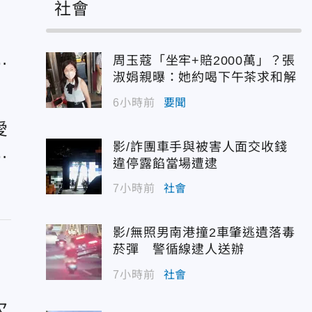
社會
喜
」
周玉蔻「坐牢+賠2000萬」？張
淑娟親曝：她約喝下午茶求和解
6小時前
要聞
愛
影/詐團車手與被害人面交收錢
純
違停露餡當場遭逮
7小時前
社會
影/無照男南港撞2車肇逃遺落毒
菸彈 警循線逮人送辦
7小時前
社會
欠