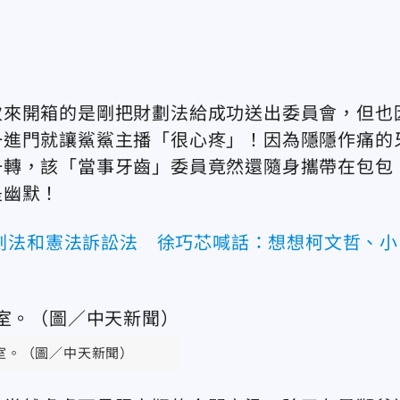
次來開箱的是剛把財劃法給成功送出委員會，但也
一進門就讓鯊鯊主播「很心疼」！因為隱隱作痛的
一轉，該「當事牙齒」委員竟然還隨身攜帶在包包
是幽默！
劃法和憲法訴訟法 徐巧芯喊話：想想柯文哲、小
室。（圖／中天新聞）