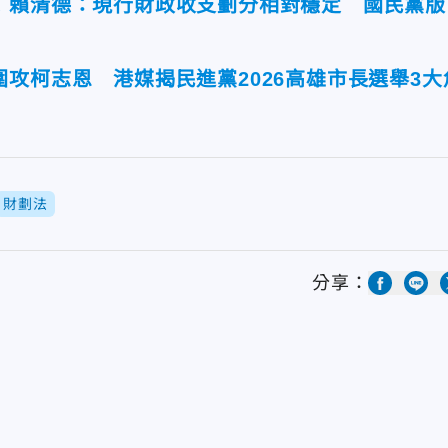
！賴清德：現行財政收支劃分相對穩定 國民黨版
攻柯志恩 港媒揭民進黨2026高雄市長選舉3大
財劃法
分享：