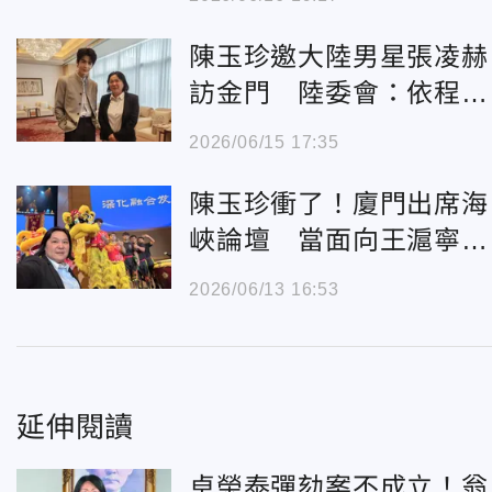
場！
陳玉珍邀大陸男星張凌赫
訪金門 陸委會：依程序
處理
2026/06/15 17:35
陳玉珍衝了！廈門出席海
峽論壇 當面向王滬寧提
3請求
2026/06/13 16:53
延伸閱讀
卓榮泰彈劾案不成立！翁