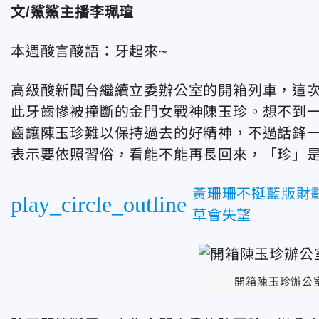
文/鯊鯊主播李珮瑄
本週酸言酸語：牙起來~
高級酸新聞台繼續立委辦公室的開箱列車，這
此牙齒慘被撞斷的金門女戰神陳玉珍。想不到
齒讓陳玉珍難以保持過去的好精神，不過話鋒
表示要依照習俗，看能不能再長回來，「珍」
黃珊珊不挺藍版財
play_circle_outline
草會失望
開箱陳玉珍辦公