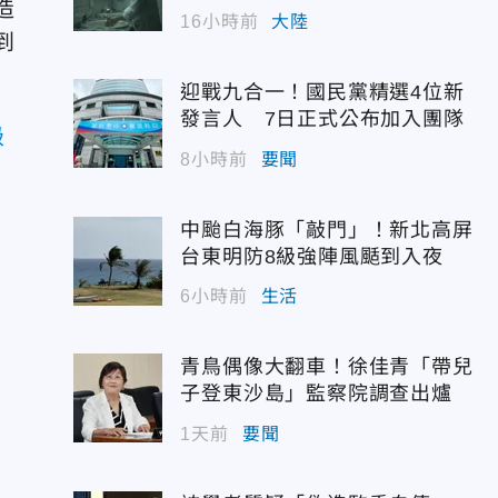
造
幣
16小時前
大陸
到
迎戰九合一！國民黨精選4位新
發言人 7日正式公布加入團隊
級
8小時前
要聞
中颱白海豚「敲門」！新北高屏
台東明防8級強陣風颳到入夜
6小時前
生活
青鳥偶像大翻車！徐佳青「帶兒
子登東沙島」監察院調查出爐
1天前
要聞