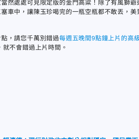
室當然處處可見限定版的金門高粱！除了有風獅爺
工塞車中，讓陳玉珍喝完的一瓶空瓶都不敢丟，美
看點，請您千萬別錯過
每週五晚間9點鐘上片的高
，就不會錯過上片時間。