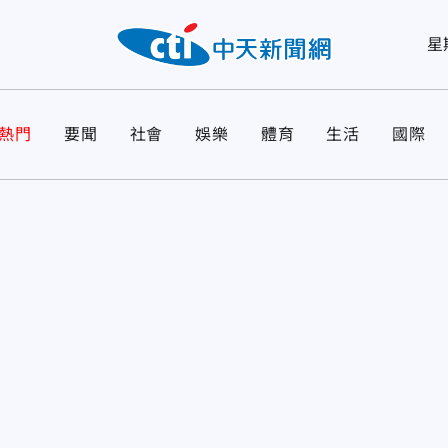
星
熱門
要聞
社會
娛樂
體育
生活
國際