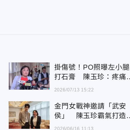
掛傷號！PO照曝左小腿
打石膏 陳玉珍：疼痛
耐無法站立
2026/07/13 15:22
金門女戰神邀請「武安
侯」 陳玉珍霸氣打造
「國際星光娛樂海島」
2026/06/16 11:13