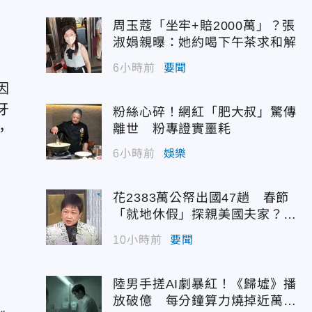
周玉蔻「坐牢+賠2000萬」？張
淑娟親曝：她約喝下午茶求和解
6小時前
要聞
因
牙
粉絲心碎！網紅「肥大叔」驚傳
離世 粉專證實噩耗
，
6小時前
娛樂
花2383萬公帑出國47趟 春節
「就地休假」探親美國夫家？徐
佳青回應了
10小時前
要聞
陸男手搓AI劇暴紅！《歸墟》播
放破億 每分鐘算力燒掉近萬台