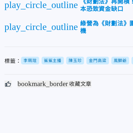
《財劃法》再開槓
play_circle_outline
本恐致資金缺口
綠營為《財劃法》圍
play_circle_outline
機
標籤：
李珮瑄
鯊鯊主播
陳玉珍
金門高粱
風獅爺
bookmark_border
收藏文章