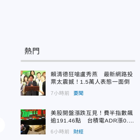
熱門
賴清德狂嗆盧秀燕 最新網路投
票太震撼！1.5萬人表態一面倒
7小時前
要聞
美股開盤漲跌互見！費半指數飆
逾191.46點 台積電ADR漲0.9
3%
6小時前
財經