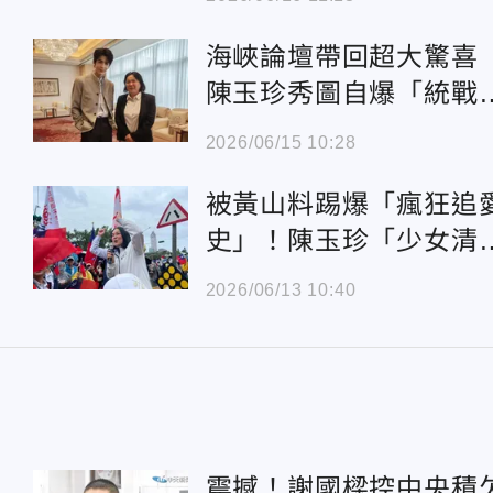
海峽論壇帶回超大驚
陳玉珍秀圖自爆「統戰
張凌赫：有邀他到金門
2026/06/15 10:28
被黃山料踢爆「瘋狂追
史」！陳玉珍「少女清
嫩照」曝光太震撼
2026/06/13 10:40
震撼！謝國樑控中央積