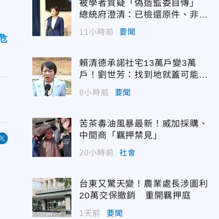
被學者質疑「偽造監委自傳」
總統府澄清：已檢還原件、非府
方提供
11小時前
要聞
危
賴清德承諾社宅13萬戶變3萬
戶！劉世芳：找到地就蓋可能變
空餘屋
8小時前
要聞
苦茶毒油風暴最新！威加採購、
中間商「羈押禁見」
20小時前
社會
台東又驚天變！農業處長涉圖利
20萬交保撤銷 重開羈押庭
1天前
要聞