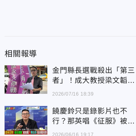
相關報導
金門縣長選戰殺出「第三
者」！成大教授梁文韜宣
布參選
2026/07/16 18:39
饒慶鈴只是錄影片也不
行？那英唱《征服》被征
服？黃揚明神比喻笑翻全
2026/06/16 19:17