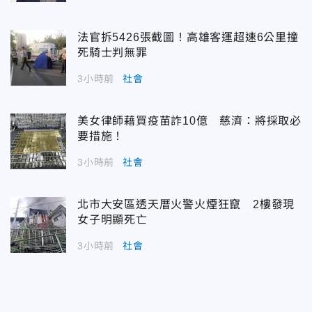
法官拆5426張截圖！高雄客運超速6公里撞
死騎士判無罪
3小時前
社會
美女律師藉買疫苗詐10億 慈濟：將採取必
要措施！
3小時前
社會
北市大安區透天厝火警火煙狂竄 2樓發現
女子明顯死亡
3小時前
社會