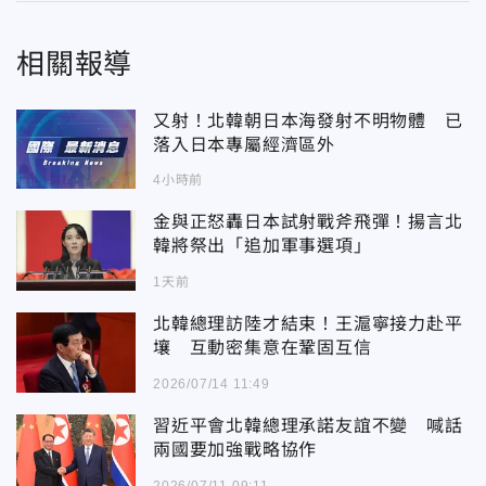
相關報導
又射！北韓朝日本海發射不明物體 已
落入日本專屬經濟區外
4小時前
金與正怒轟日本試射戰斧飛彈！揚言北
韓將祭出「追加軍事選項」
1天前
北韓總理訪陸才結束！王滬寧接力赴平
壤 互動密集意在鞏固互信
2026/07/14 11:49
習近平會北韓總理承諾友誼不變 喊話
兩國要加強戰略協作
2026/07/11 09:11