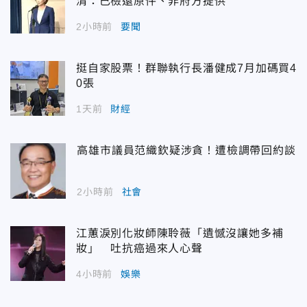
清：已檢還原件、非府方提供
2小時前
要聞
挺自家股票！群聯執行長潘健成7月加碼買4
0張
1天前
財經
高雄市議員范織欽疑涉貪！遭檢調帶回約談
2小時前
社會
江蕙淚別化妝師陳聆薇「遺憾沒讓她多補
妝」 吐抗癌過來人心聲
4小時前
娛樂