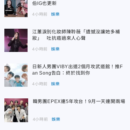
伯IG也更新
4小時前
娛樂
江蕙淚別化妝師陳聆薇「遺憾沒讓她多補
妝」 吐抗癌過來人心聲
4小時前
娛樂
日新人男團VIBY出道2個月攻武道館！推F
an Song告白：終於找到你
4小時前
娛樂
韓男團EPEX連5年攻台！9月一天連開兩場
4小時前
娛樂