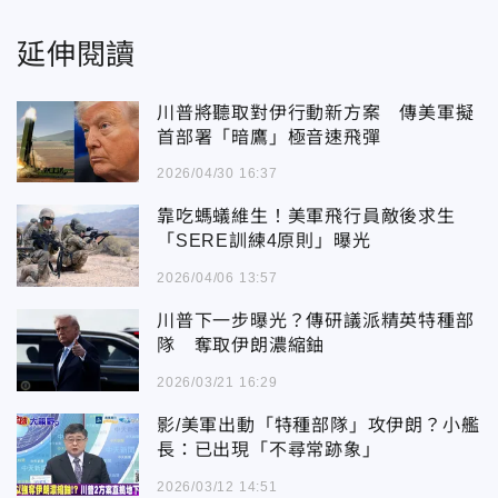
延伸閱讀
川普將聽取對伊行動新方案 傳美軍擬
首部署「暗鷹」極音速飛彈
2026/04/30 16:37
靠吃螞蟻維生！美軍飛行員敵後求生
「SERE訓練4原則」曝光
2026/04/06 13:57
川普下一步曝光？傳研議派精英特種部
隊 奪取伊朗濃縮鈾
2026/03/21 16:29
影/美軍出動「特種部隊」攻伊朗？小艦
長：已出現「不尋常跡象」
2026/03/12 14:51