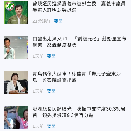
曾競選民進黨嘉義市黨部主委 嘉義市議員
參選人許明對突退選！
21分鐘前
要聞
白營出走潮又+1！「創黨元老」莊貽量宣布
退黨 怒轟制度雙標
1天前
要聞
青鳥偶像大翻車！徐佳青「帶兒子登東沙
島」監察院調查出爐
1天前
要聞
澎湖縣長民調曝光！陳振中支持度30.3%居
首 領先吳淑瑾9.3個百分點
1天前
要聞