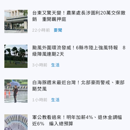
台東又驚天變！農業處長涉圖利20萬交保撤
銷 重開羈押庭
22小時前
要聞
颱風外圍環流發威！6縣市陸上強風特報 8
級陣風連颳2天
3小時前
生活
白海豚週末最近台灣！北部豪雨警戒、東部
颳焚風
1小時前
生活
軍公教看過來！明年加薪4%、退休金調幅
近6% 編入總預算