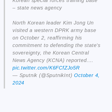
Korean special forces training base
– state news agency
North Korean leader Kim Jong Un
visited a western DPRK army base
on October 2, reaffirming his
commitment to defending the state's
sovereignty, the Korean Central
News Agency (KCNA) reported.…
pic.twitter.com/K6FCfZJo5R
— Sputnik (@SputnikInt)
October 4,
2024