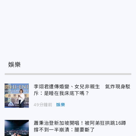
娛樂
李翊君遭傳婚變、女兒非親生 氣炸現身駁
斥：是睡在我床底下嗎？
49分鐘前
娛樂
蕭秉治登新加坡開唱！被阿弟狂拱跳16蹲
撐不到一半崩潰：腿要斷了