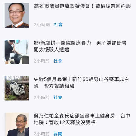
高雄市議員范織欽疑涉貪！遭檢調帶回約談
2小時前
社會
影/新店耕莘醫院醫療暴力 男子嫌診斷書
開太慢毆人遭逮
2小時前
社會
失蹤5個月尋獲！新竹60歲男山谷墜車成白
骨 警方報請相驗
2小時前
社會
吳乃仁帕金森氏症卻坐豪車上健身房 台中
地院：管收12天釋放沒雙標
2小時前
要聞