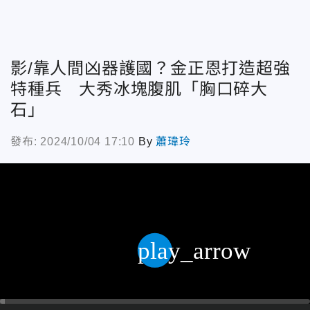
影/靠人間凶器護國？金正恩打造超強
特種兵 大秀冰塊腹肌「胸口碎大
石」
發布: 2024/10/04 17:10
By
蕭瑋玲
play_arrow