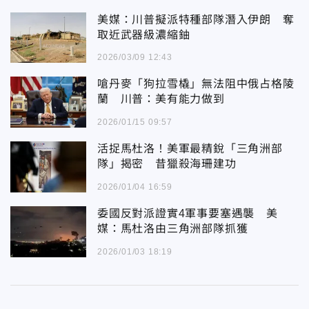
美媒：川普擬派特種部隊潛入伊朗 奪
取近武器級濃縮鈾
2026/03/09 12:43
嗆丹麥「狗拉雪橇」無法阻中俄占格陵
蘭 川普：美有能力做到
2026/01/15 09:57
活捉馬杜洛！美軍最精銳「三角洲部
隊」揭密 昔獵殺海珊建功
2026/01/04 16:59
委國反對派證實4軍事要塞遇襲 美
媒：馬杜洛由三角洲部隊抓獲
2026/01/03 18:19