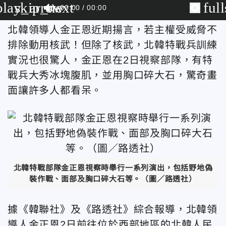
play_arrow
skip_next
ful
00:00
00:00
北韓領導人金正恩近期揚言，若主權受威脅不
排除動用核武！但除了核武，北韓特戰兵訓練
實況也很驚人，金正恩在2日視察部隊，有特
戰兵大秀冰塊腹肌，並用胸口碎大石，驚奇畫
面讓許多人都看呆。
北韓特戰部隊金正恩視察時舉行一系列演出，包括野地偽
裝作戰、面部及胸口碎大石等。（圖／路透社）
據《韓聯社》及《路透社》綜合報導，北韓領
導人金正恩2日前往位於西部地區的北韓人民