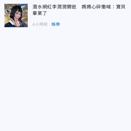
潛水網紅李潤潤驟逝 媽媽心碎慟喊：寶貝
畢業了
4小時前
娛樂