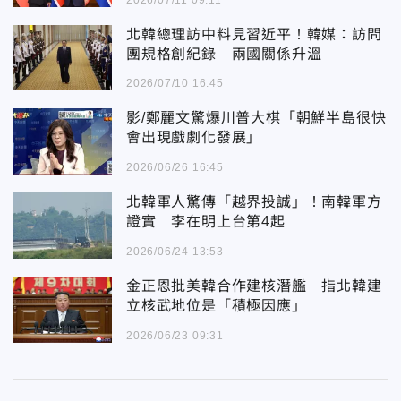
北韓總理訪中料見習近平！韓媒：訪問
團規格創紀錄 兩國關係升溫
2026/07/10 16:45
影/鄭麗文驚爆川普大棋「朝鮮半島很快
會出現戲劇化發展」
2026/06/26 16:45
北韓軍人驚傳「越界投誠」！南韓軍方
證實 李在明上台第4起
2026/06/24 13:53
金正恩批美韓合作建核潛艦 指北韓建
立核武地位是「積極因應」
2026/06/23 09:31