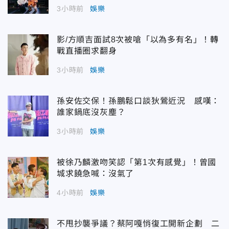
3小時前
娛樂
影/方順吉面試8次被嗆「以為多有名」！轉
戰直播圈求翻身
3小時前
娛樂
孫安佐交保！孫鵬鬆口談狄鶯近況 感嘆：
誰家鍋底沒灰塵？
3小時前
娛樂
被徐乃麟激吻笑認「第1次有感覺」！曾國
城求饒急喊：沒氣了
4小時前
娛樂
不甩抄襲爭議？蔡阿嘎悄復工開新企劃 二