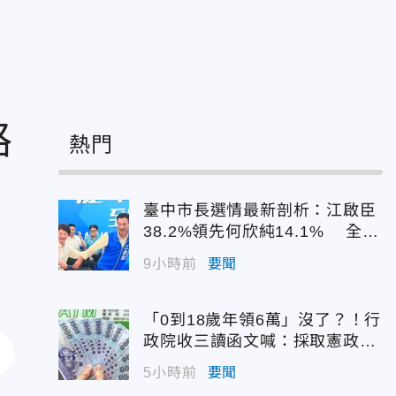
路
熱門
臺中市長選情最新剖析：江啟臣
38.2%領先何欣純14.1% 全世
代支持度全面居首
9小時前
要聞
「0到18歲年領6萬」沒了？！行
政院收三讀函文喊：採取憲政作
為
5小時前
要聞