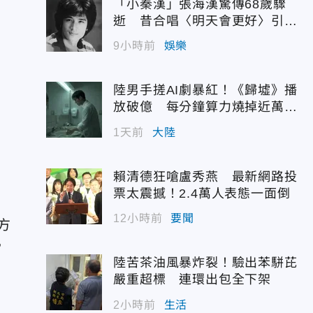
「小秦漢」張海漢驚傳68歲驟
逝 昔合唱〈明天會更好〉引追
憶
9小時前
娛樂
陸男手搓AI劇暴紅！《歸墟》播
放破億 每分鐘算力燒掉近萬台
幣
1天前
大陸
賴清德狂嗆盧秀燕 最新網路投
票太震撼！2.4萬人表態一面倒
12小時前
要聞
方
，
陸苦茶油風暴炸裂！驗出苯駢芘
嚴重超標 連環出包全下架
2小時前
生活