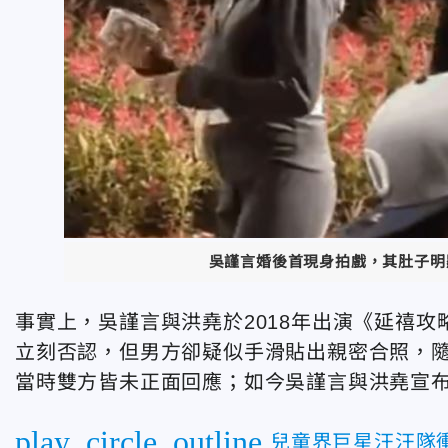
吳謹言婚後首現身拍戲，其肚子明
事實上，吳謹言與洪堯於2018年出演《延禧攻
立刻否認，但男方卻疑似手滑貼出親密合照，隨
當時雙方皆未正面回應；如今吳謹言與洪堯宣
play_circle_outline
兒童界巨星汪汪隊