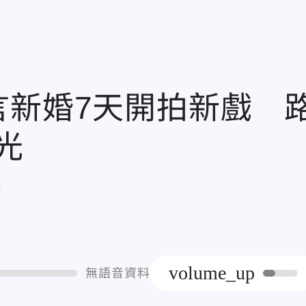
言新婚7天開拍新戲 
光
章
volume_up
無語音資料