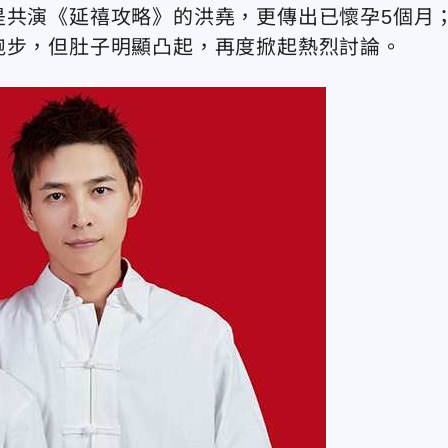
是共演《延禧攻略》的洪堯，更傳出已懷孕5個月
跑步，但肚子明顯凸起，再度掀起熱烈討論。