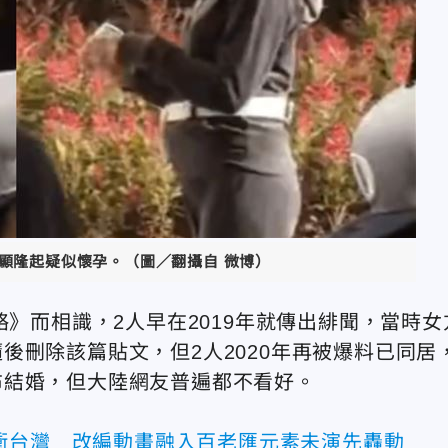
顯隆起疑似懷孕。（圖／翻攝自 微博）
略》而相識，2人早在2019年就傳出緋聞，當時女
後刪除該篇貼文，但2人2020年再被爆料已同居
布結婚，但大陸網友普遍都不看好。
衝台灣 改編動畫融入百老匯元素未演先轟動