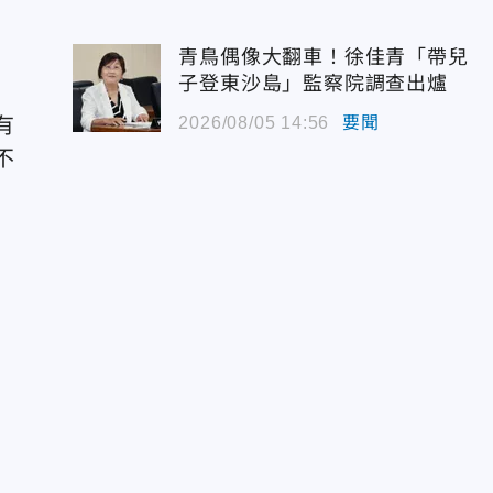
青鳥偶像大翻車！徐佳青「帶兒
子登東沙島」監察院調查出爐
有
2026/08/05 14:56
要聞
不