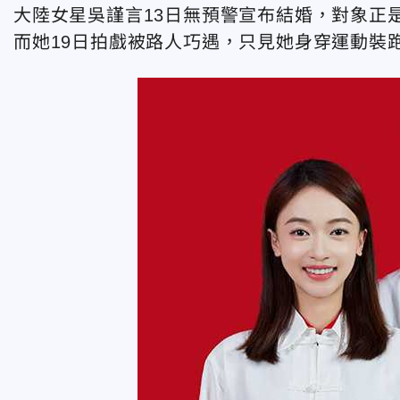
大陸女星吳謹言13日無預警宣布結婚，對象正
而她19日拍戲被路人巧遇，只見她身穿運動裝