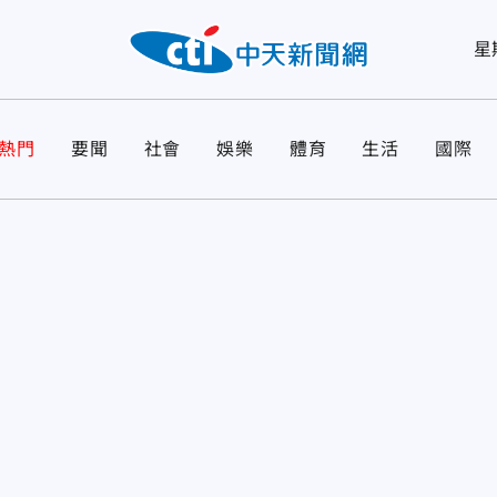
星
熱門
要聞
社會
娛樂
體育
生活
國際