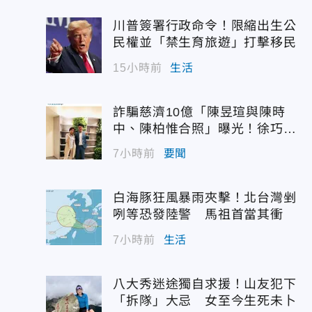
；
川普簽署行政命令！限縮出生公
民權並「禁生育旅遊」打擊移民
15小時前
生活
詐騙慈濟10億「陳昱瑄與陳時
中、陳柏惟合照」曝光！徐巧芯
震撼出手
7小時前
要聞
白海豚狂風暴雨夾擊！北台灣剉
咧等恐發陸警 馬祖首當其衝
7小時前
生活
八大秀迷途獨自求援！山友犯下
「拆隊」大忌 女至今生死未卜