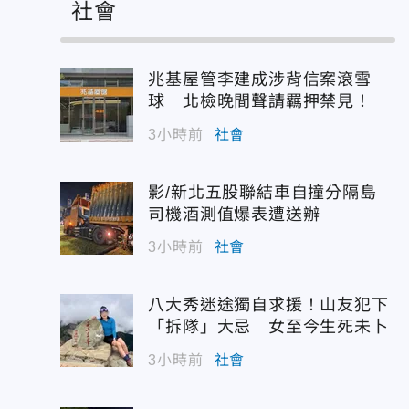
社會
兆基屋管李建成涉背信案滾雪
球 北檢晚間聲請羈押禁見！
3小時前
社會
影/新北五股聯結車自撞分隔島
司機酒測值爆表遭送辦
3小時前
社會
八大秀迷途獨自求援！山友犯下
「拆隊」大忌 女至今生死未卜
3小時前
社會