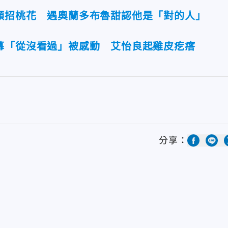
願招桃花 遇奧蘭多布魯甜認他是「對的人」
幕「從沒看過」被感動 艾怡良起雞皮疙瘩
分享：