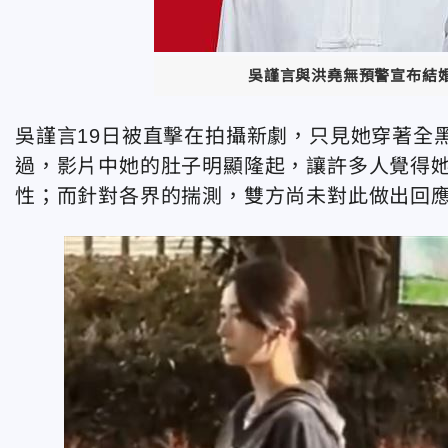
吳謹言與洪堯無預警宣布結
吳謹言19日被直擊在拍攝新劇，只見她穿著全
過，影片中她的肚子明顯隆起，讓許多人覺得
性；而針對各界的揣測，雙方尚未對此做出回