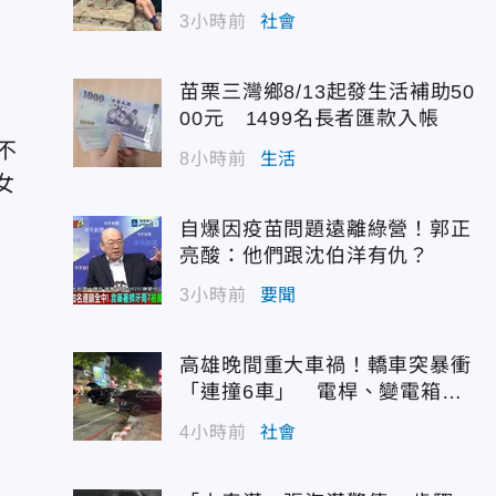
3小時前
社會
苗栗三灣鄉8/13起發生活補助50
00元 1499名長者匯款入帳
不
8小時前
生活
女
自爆因疫苗問題遠離綠營！郭正
亮酸：他們跟沈伯洋有仇？
3小時前
要聞
高雄晚間重大車禍！轎車突暴衝
「連撞6車」 電桿、變電箱全
遭殃
4小時前
社會