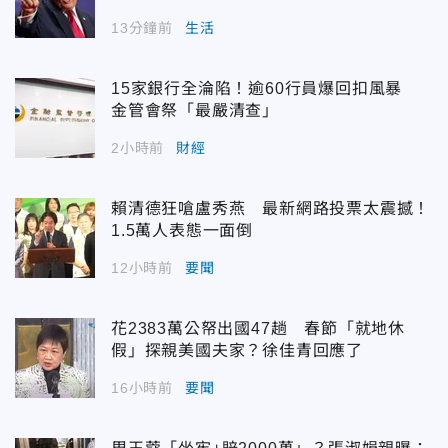
13分鐘前
生活
15家銀行全淪陷！逾60行員爆回扣風暴
金管會祭「最嚴清查」
2小時前
財經
賴清德狂嗆盧秀燕 最新網路投票太震撼！
1.5萬人表態一面倒
12小時前
要聞
花2383萬公帑出國47趟 春節「就地休
假」探親美國夫家？徐佳青回應了
16小時前
要聞