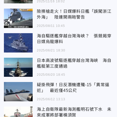
2025/11/16 18:02
險擦槍走火！日媒爆料日艦「誤闖浙江
外海」 陸連開兩砲警告
2025/08/11 10:45
海自驅逐艦穿越台灣海峽？ 張競揭穿
日媒烏龍爆料
2025/06/21 18:30
日本高波號驅逐艦穿越台灣海峽 海自
艦艇第三度通過
2025/06/20 18:45
疑掛飛彈！日反潛機遭殲-15「異常逼
近」 最近僅45公尺
2025/06/12 13:13
海上自衛隊最新海測艦明石號下水 未
來成軍將部署橫須賀