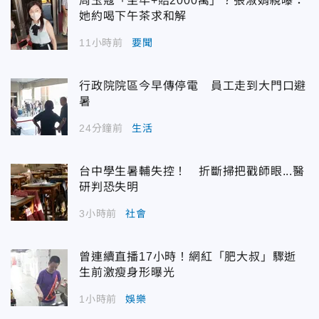
周玉蔻「坐牢+賠2000萬」？張淑娟親曝：
她約喝下午茶求和解
11小時前
要聞
行政院院區今早傳停電 員工走到大門口避
暑
24分鐘前
生活
台中學生暑輔失控！ 折斷掃把戳師眼...醫
研判恐失明
3小時前
社會
曾連續直播17小時！網紅「肥大叔」驟逝
生前激瘦身形曝光
1小時前
娛樂