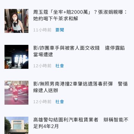
周玉蔻「坐牢+賠2000萬」？張淑娟親曝：
她約喝下午茶求和解
11小時前
要聞
影/詐團車手與被害人面交收錢 違停露餡
當場遭逮
12小時前
社會
影/無照男南港撞2車肇逃遺落毒菸彈 警循
線逮人送辦
12小時前
社會
高雄警勾結圖利汽車租賃業者 辯稱智能不
足判4年2月