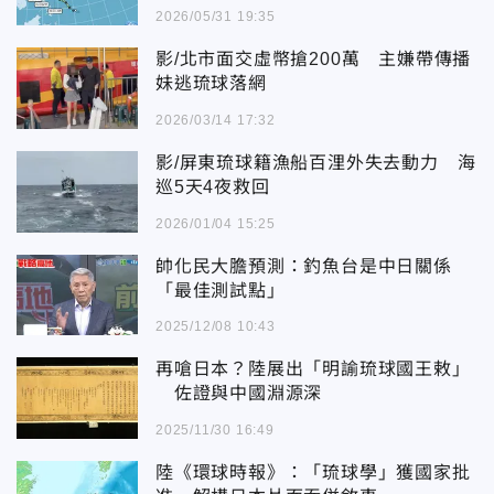
2026/05/31 19:35
影/北市面交虛幣搶200萬 主嫌帶傳播
妹逃琉球落網
2026/03/14 17:32
影/屏東琉球籍漁船百浬外失去動力 海
巡5天4夜救回
2026/01/04 15:25
帥化民大膽預測：釣魚台是中日關係
「最佳測試點」
2025/12/08 10:43
再嗆日本？陸展出「明諭琉球國王敕」
佐證與中國淵源深
2025/11/30 16:49
陸《環球時報》：「琉球學」獲國家批