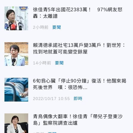
徐佳青5年出國花2383萬！ 97%網友怒
轟：太離譜
2小時前
要聞
賴清德承諾社宅13萬戶變3萬戶！劉世芳：
找到地就蓋可能變空餘屋
14小時前
要聞
6旬翁心臟「停止90分鐘」復活！他醒來揭
死後世界 嘆：很恐怖…
2022/10/17 10:55
即時
青鳥偶像大翻車！徐佳青「帶兒子登東沙
島」監察院調查出爐