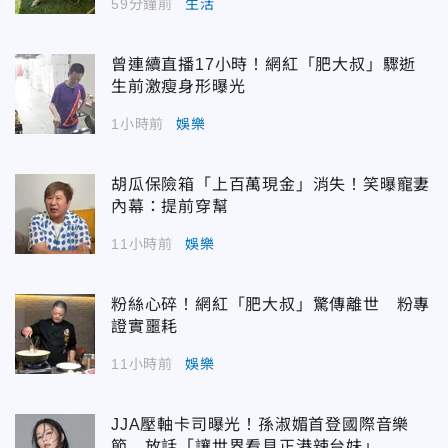
59分鐘前
生活
曾連續直播17小時！網紅「肥大叔」驟逝
生前激瘦身形曝光
1小時前
娛樂
胡瓜保險箱「上百萬現金」消失！笑曝寵妻
內幕：提前穿幫
11小時前
娛樂
粉絲心碎！網紅「肥大叔」驚傳離世 粉專
證實噩耗
11小時前
娛樂
JJA壓軸卡司曝光！孫淑媚首登國際音樂
節 放話「讓世界看見正港辣台妹」