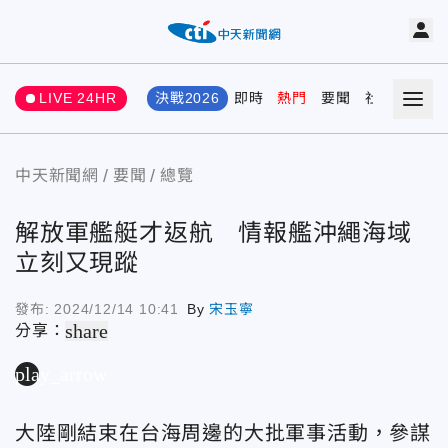
LIVE 24HR
決戰2026
即時
熱門
要聞
社會
娛樂
中天新聞網
要聞
總覽
解放軍艦艇才返航 情報艦沖繩海域
立刻又現蹤
發布:
2024/12/14 10:41
By
宋玉寧
share
分享：
play_arrow
大陸剛結束在台海周邊的大批軍事活動，參謀