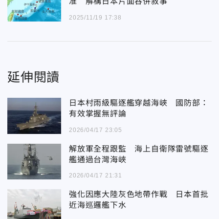
准 解構日本片面吞併敘事
2025/11/19 17:38
延伸閱讀
日本村雨級驅逐艦穿越海峽 國防部：
有效掌握無評論
2026/04/17 23:05
解放軍全程跟監 海上自衛隊雷號驅逐
艦通過台灣海峽
2026/04/17 21:31
強化因應大陸灰色地帶作戰 日本首批
近海巡邏艦下水