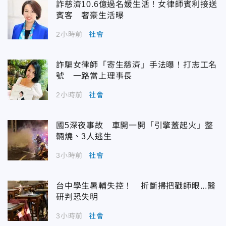
詐慈濟10.6億過名媛生活！女律師賓利接送
賓客 奢豪生活曝
2小時前
社會
詐騙女律師「寄生慈濟」手法曝！打志工名
號 一路當上理事長
2小時前
社會
國5深夜事故 車開一開「引擎蓋起火」整
輛燒、3人逃生
3小時前
社會
台中學生暑輔失控！ 折斷掃把戳師眼...醫
研判恐失明
3小時前
社會