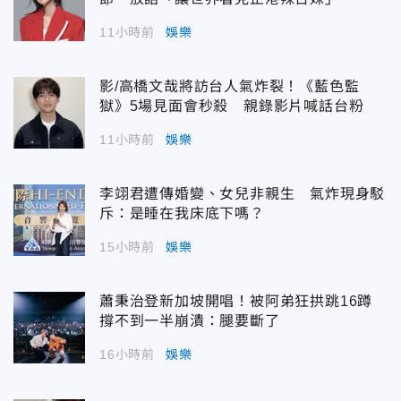
11小時前
娛樂
影/高橋文哉將訪台人氣炸裂！《藍色監
獄》5場見面會秒殺 親錄影片喊話台粉
11小時前
娛樂
李翊君遭傳婚變、女兒非親生 氣炸現身駁
斥：是睡在我床底下嗎？
15小時前
娛樂
蕭秉治登新加坡開唱！被阿弟狂拱跳16蹲
撐不到一半崩潰：腿要斷了
16小時前
娛樂