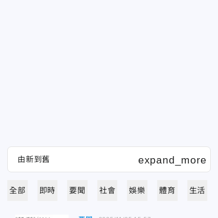
全部
即時
要聞
社會
娛樂
體育
生活