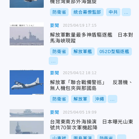
機台灣東部外海盤旋
防衛省
統合幕僚監部
中共
...
要聞
2025/04/19 17:15
解放軍數量最多神盾驅逐艦 日本對
馬海峽現蹤
防衛省
解放軍艦
052D型驅逐艦
...
要聞
2025/04/12 18:12
解放軍「聯合戰備警巡」 反潛機、
無人機包夾與那國島
防衛省
解放軍
沖繩
...
要聞
2025/04/05 19:09
台灣東南方外海操演 日本曝光山東
號共70架次軍機起降
山東號
圍島軍演
防衛省
...