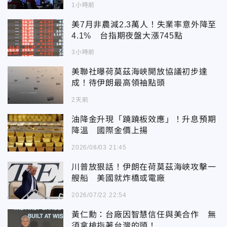
1小時前
美7月非農減2.3萬人！失業率意外降至
4.1% 台指期夜盤大漲745點
3小時前
美聯社曝荷莫茲海峽開放協議初步達
成！待伊朗最高領袖點頭
2天前
油降金升現「蹺蹺板效應」！升息預期
降溫 國際金價上揚
2026/08/03 21:45
川普放狠話！伊朗在荷莫茲海峽攻擊一
艘船 美國就炸橋或電廠
2026/07/22 22:54
黃仁勳：台廠因智慧信任與美合作 無
須拿槍指著台灣的頭！