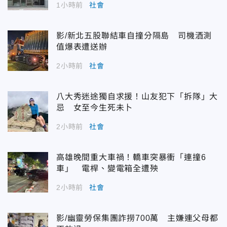
1小時前
社會
影/新北五股聯結車自撞分隔島 司機酒測
值爆表遭送辦
2小時前
社會
八大秀迷途獨自求援！山友犯下「拆隊」大
忌 女至今生死未卜
2小時前
社會
高雄晚間重大車禍！轎車突暴衝「連撞6
車」 電桿、變電箱全遭殃
2小時前
社會
影/幽靈勞保集團詐撈700萬 主嫌連父母都