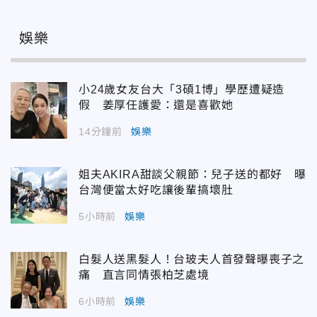
娛樂
小24歲女友台大「3碩1博」學歷遭疑造
假 姜厚任護愛：還是喜歡她
14分鐘前
娛樂
姐夫AKIRA甜談父親節：兒子送的都好 曝
台灣便當太好吃讓後輩搞壞肚
5小時前
娛樂
白髮人送黑髮人！台玻夫人首發聲曝喪子之
痛 直言同情張柏芝處境
6小時前
娛樂