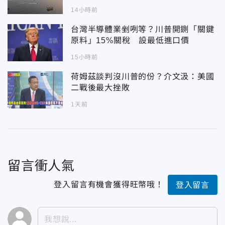
14小時前
台灣半導體業剉咧等？川普開鍘「關鍵
原料」15%關稅 設最低進口價
15小時前
荷姆茲談判沒川普的份？介文汲：美國
二戰後最大挫敗
1天前
留言衝人氣
登入留言有機會獲得旺幣哦！
登入留言