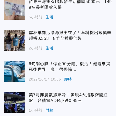
苗栗三灣鄉8/13起發生活補助5000元 149
9名長者匯款入帳
6小時前
生活
雲林羊肉污染源揪出來了！草料檢出戴奧辛
超標0.353 8羊全撲殺化製
2小時前
生活
6旬翁心臟「停止90分鐘」復活！他醒來揭
死後世界 嘆：很恐怖…
2022/10/17 10:55
即時
美7月非農數據爆冷！美股4大指數齊開紅
盤 台積電ADR小跌0.45%
1小時前
財經