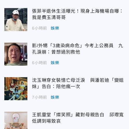
張菲半退休生活曝光！現身上海機場自曝：
我是費玉清哥哥
6小時前
娛樂
影/外甥「3歲染病命危」今考上公務員 九
孔淚崩：曾想過別救他
6小時前
娛樂
沈玉琳穿女裝憶亡母泛淚 與潘若迪「變姐
妹」告白：陪他瘋一次
7小時前
娛樂
王凱靈堂「燦笑照」藏對母親告白 邱瓈寬
低調到場致哀