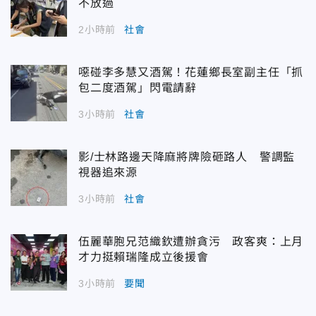
不放過
2小時前
社會
噁碰李多慧又酒駕！花蓮鄉長室副主任「抓
包二度酒駕」閃電請辭
3小時前
社會
影/士林路邊天降麻將牌險砸路人 警調監
視器追來源
3小時前
社會
伍麗華胞兄范織欽遭辦貪污 政客爽：上月
才力挺賴瑞隆成立後援會
3小時前
要聞