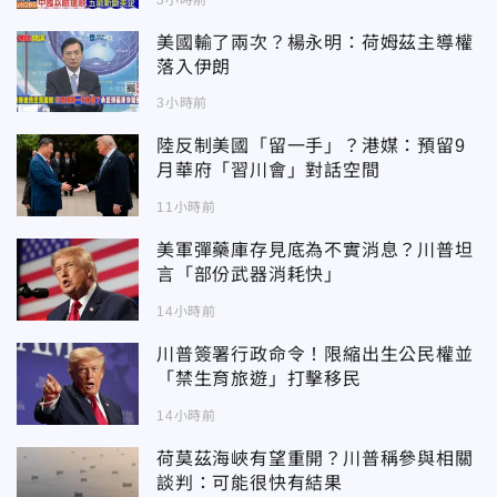
美國輸了兩次？楊永明：荷姆茲主導權
落入伊朗
3小時前
陸反制美國「留一手」？港媒：預留9
月華府「習川會」對話空間
11小時前
美軍彈藥庫存見底為不實消息？川普坦
言「部份武器消耗快」
14小時前
川普簽署行政命令！限縮出生公民權並
「禁生育旅遊」打擊移民
14小時前
荷莫茲海峽有望重開？川普稱參與相關
談判：可能很快有結果