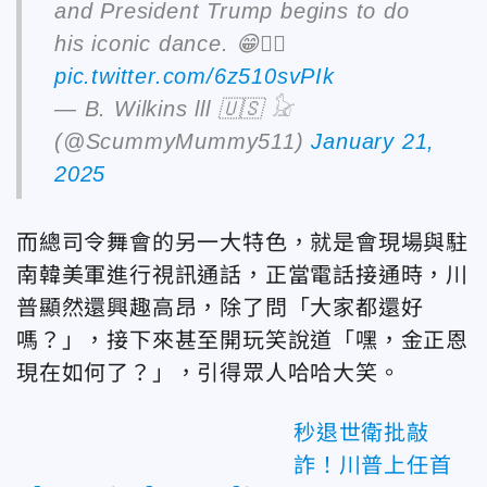
and President Trump begins to do
his iconic dance. 😁👍🏼
pic.twitter.com/6z510svPIk
— B. Wilkins lll 🇺🇸 𓃠
(@ScummyMummy511)
January 21,
2025
而總司令舞會的另一大特色，就是會現場與駐
南韓美軍進行視訊通話，正當電話接通時，川
普顯然還興趣高昂，除了問「大家都還好
嗎？」，接下來甚至開玩笑說道「嘿，金正恩
現在如何了？」，引得眾人哈哈大笑。
秒退世衛批敲
詐！川普上任首