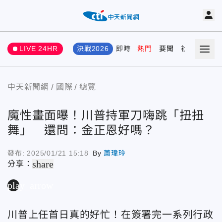
LIVE 24HR
決戰2026
即時
熱門
要聞
社會
娛樂
中天新聞網
國際
總覽
魔性畫面曝！川普持軍刀嗨跳「扭扭
舞」 還問：金正恩好嗎？
發布:
2025/01/21 15:18
By
蕭瑋玲
share
分享：
play_arrow
川普上任首日真的好忙！在簽署完一系列行政