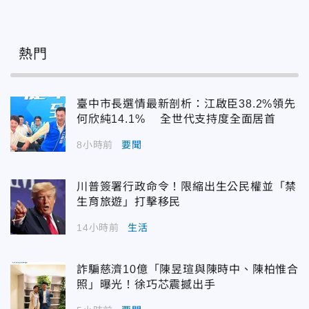
熱門
臺中市長選情最新剖析：江啟臣38.2%領先
何欣純14.1% 全世代支持度全面居首
8小時前
要聞
川普簽署行政命令！限縮出生公民權並「禁
生育旅遊」打擊移民
14小時前
生活
詐騙慈濟10億「陳昱瑄與陳時中、陳柏惟合
照」曝光！徐巧芯震撼出手