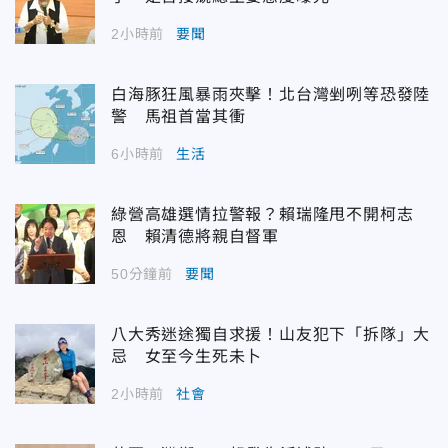
2小時前
要聞
白海豚狂風暴雨夾擊！北台灣剉咧等恐發陸
警 馬祖首當其衝
6小時前
生活
綠營高雄選情拉警報？賴瑞隆甩不開柯志
恩 賴清德將親自督軍
50分鐘前
要聞
八大秀迷途獨自求援！山友犯下「拆隊」大
忌 女至今生死未卜
2小時前
社會