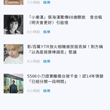
7小時前
娛樂
「小秦漢」張海漢驚傳68歲驟逝 昔合唱
〈明天會更好〉引追憶
8小時前
娛樂
影/百萬YTR放火相機被民宿丟掉！對方稱
「以為是按摩棒誤丟」惹議
8小時前
娛樂
5566小刀證實離婚台玻千金！認14年情變
「已經分開一段時間」
9小時前
娛樂