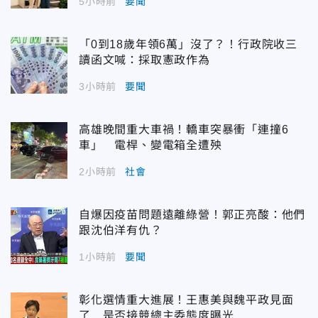
5小時前
要聞
「0到18歲年領6萬」沒了？！行政院收三
讀函文喊：採取憲政作為
3小時前
要聞
高雄晚間重大車禍！轎車突暴衝「連撞6
車」 電桿、變電箱全遭殃
2小時前
社會
自爆因疫苗問題遠離綠營！郭正亮酸：他們
跟沈伯洋有仇？
1小時前
要聞
彰化選情重大進展！王惠美與魏平政見面
了 是否接競總主委態度曝光