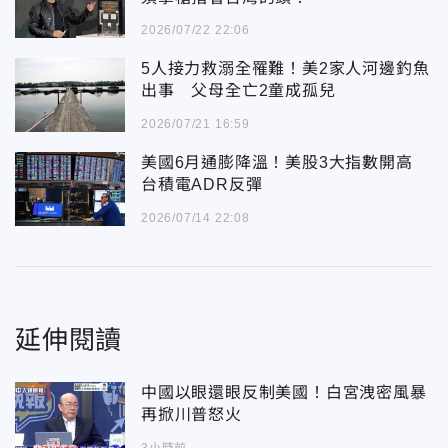
2026/07/22 22:06
5人接力救溺全罹難！美2家人河邊釣魚
出事 父母全亡2童成孤兒
2026/07/21 16:59
美國6月通膨降溫！美股3大指數開高
台積電ADR反彈
2026/07/14 22:08
延伸閱讀
中國以眼還眼反制美國！白宮洩密風暴
再掀川普怒火
3小時前