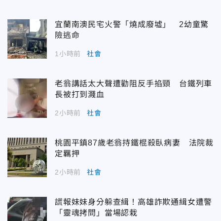
宜蘭南澳民宅火警「燒成廢墟」 2幼童驚
險逃命
1小時前
社會
老翁講話太大聲遭勸阻反手掐頸 台鐵列車
長被打到濺血
2小時前
社會
桃園平鎮87歲老翁持鐵棍殺臥病妻 法院裁
定羈押
2小時前
社會
謊報妹妹身分躲查緝！高雄詐欺通緝女遭警
「靈魂拷問」當場認栽