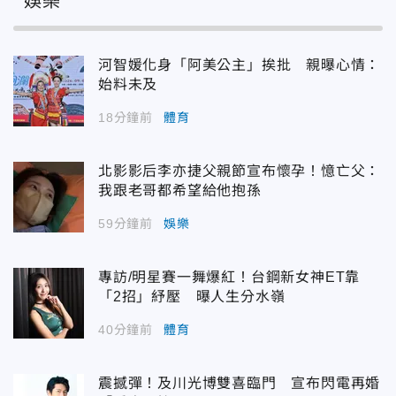
娛樂
河智媛化身「阿美公主」挨批 親曝心情：
始料未及
18分鐘前
體育
北影影后李亦捷父親節宣布懷孕！憶亡父：
我跟老哥都希望給他抱孫
59分鐘前
娛樂
專訪/明星賽一舞爆紅！台鋼新女神ET靠
「2招」紓壓 曝人生分水嶺
40分鐘前
體育
震撼彈！及川光博雙喜臨門 宣布閃電再婚