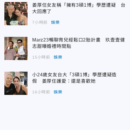
姜厚任女友稱「擁有3碩1博」學歷遭疑 台
大回應了
7小時前
娛樂
Marz23暢聊育兒經鬆口2胎計畫 玖壹壹健
志甜曝婚禮時間點
15小時前
娛樂
小24歲女友台大「3碩1博」學歷遭疑造
假 姜厚任護愛：還是喜歡她
16小時前
娛樂