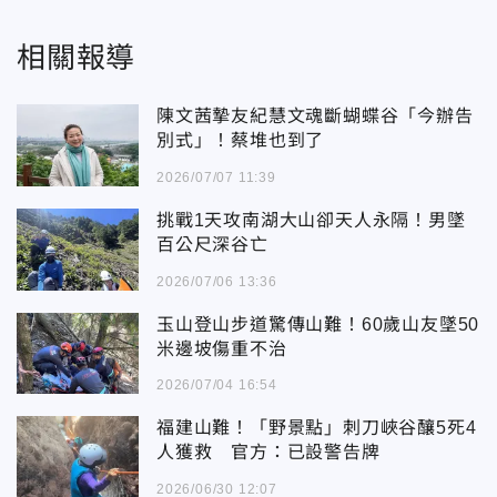
相關報導
陳文茜摯友紀慧文魂斷蝴蝶谷「今辦告
別式」！蔡堆也到了
2026/07/07 11:39
挑戰1天攻南湖大山卻天人永隔！男墜
百公尺深谷亡
2026/07/06 13:36
玉山登山步道驚傳山難！60歲山友墜50
米邊坡傷重不治
2026/07/04 16:54
福建山難！「野景點」刺刀峽谷釀5死4
人獲救 官方：已設警告牌
2026/06/30 12:07