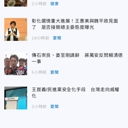
2小時前
健康
彰化選情重大進展！王惠美與魏平政見面
了 是否接競總主委態度曝光
18小時前
要聞
傳石崇良、姜至剛請辭 蔣萬安反問賴清德
一事
5小時前
要聞
王崑義/民進黨安全化手段 台灣走向威權
化
2小時前
要聞