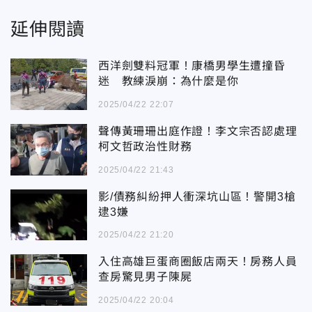
延伸閱讀
西洋劍雙料冠軍！康橋男學生遭撞昏
迷 教練淚崩：為什麼是你
2025/04/22 22:07
聲傳黃珊珊出庭作證！李文宗否認處理
柯文哲政治性財務
2025/04/22 21:43
影/債務糾紛押人衝深坑山區！警開3槍
逮3嫌
2025/04/22 21:20
入住高雄巨蛋商圈飯店兩天！房務人員
查房驚見男子陳屍
2025/04/22 20:04