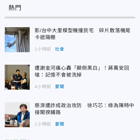
熱門
影/台中大里模型機撞民宅 碎片散落機尾
卡遮陽棚
1小時前
社會
遭謝金河痛心轟「顛倒黑白」！蔣萬安回
嗆：記憶不會被洗掉
4小時前
要聞
慈濟遭詐成政治攻防 徐巧芯：綠為陳時中
接閣揆鋪路
1小時前
要聞