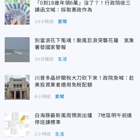
「0到18歲年領6萬」沒了？！行政院收三
讀函文喊：採取憲政作為
19小時前
要聞
別當浪花下冤魂！颱風巨浪突襲花蓮 氣象
署發國家警報
34分鐘前
生活
川普多晶矽關稅大刀砍下來！政院急喊：赴
美投資業者適用免稅配額
8小時前
要聞
白海豚最新風雨預測出爐 7地區明午前達
停班課標準
2小時前
生活