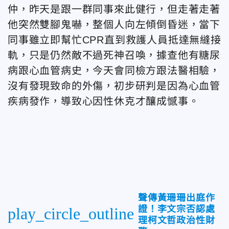
仲，昨天是跟一群同事來此健行，但走著走著
他突然雙腳鬼嚇，整個人向左傾倒昏迷，當下
同事雖立即幫忙CPR直到救護人員抵達無縫接
軌，只是仍然敵不過死神召喚，據查他有糖尿
病跟心血管病史，今天會同檢方跟法醫相驗，
沒有發現致命的外傷，初步研判是因為心血管
疾病發作，導致心因性休克才釀成憾事。
聲傳黃珊珊出庭作
證！李文宗否認處
play_circle_outline
理柯文哲政治性財