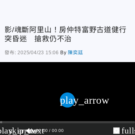
影/魂斷阿里山！房仲特富野古道健行
突昏迷 搶救仍不治
發布: 2025/04/23 15:06
By
陳奕廷
play_arrow
play_arrow
skip_next
ful
00:00
00:00