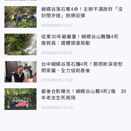
蝴蝶谷落石奪4命！主辦不滿政府「沒
封閉步道」掀網反彈
2026/06/29 14:17
從業30年最嚴重！蝴蝶谷山難釀4死
搜救員：遺體頭垂晃動
2026/06/29 08:21
台中蝴蝶谷落石釀4死！鄭照新深夜慰
問家屬、全力協助善後
2026/06/28 17:28
最後合影曝光！蝴蝶谷山難4死1傷 30
年老友生死兩隔
2026/06/28 15:35