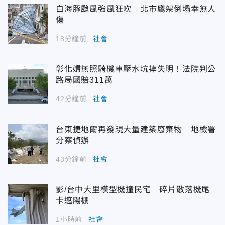
白海豚颱風強風狂吹 北市鷹架倒塌幸無人
傷
18分鐘前
社會
彰化婦無照騎機車壓水坑摔失明！法院判公
路局國賠311萬
42分鐘前
社會
台東捷地爾再發現大量建築廢棄物 地檢署
分案偵辦
43分鐘前
社會
影/台中大里模型機撞民宅 碎片散落機尾
卡遮陽棚
1小時前
社會