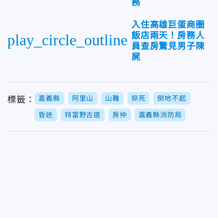
務
入住高雄巨蛋商圈
飯店兩天！房務人
play_circle_outline
員查房驚見男子陳
屍
嘉義縣
阿里山
山難
猝死
倒地不起
標籤：
昏迷
特富野古道
房仲
嘉義縣消防局