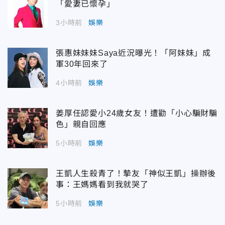
「愛妻已懷孕」
3小時前
娛樂
張惠妹妹妹Saya近況曝光！「阿妹妹」成
軍30年回來了
4小時前
娛樂
姜厚任認愛小24歲女友！遭勸「小心騙財騙
色」親自回應
5小時前
娛樂
王凱人生殺青了！摯友「神似王凱」操辦後
事：王媽媽看到我就哭了
5小時前
娛樂