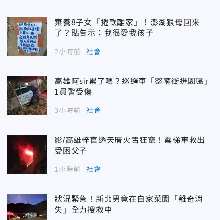
棄養8子女「捲款離家」！澎湖狠母回來
了？貼告示：我很愛我孩子
2小時前
社會
高雄阿sir累了嗎？巡邏車「整輛衝進園區」
1員警受傷
3小時前
社會
影/高雄梓官透天厝火舌狂竄！雲梯車救出
受困父子
1小時前
社會
狀況緊急！新北男竟在自家菜園「離奇消
失」全力搜救中