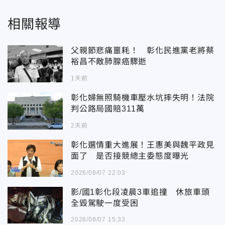
相關報導
父親節悲痛噩耗！ 彰化民進黨老將蔡
裕昌不敵肺腺癌驟逝
1天前
彰化婦無照騎機車壓水坑摔失明！法院
判公路局國賠311萬
2天前
彰化選情重大進展！王惠美與魏平政見
面了 是否接競總主委態度曝光
2026/08/07 22:03
影/國1彰化段凌晨3車追撞 休旅車頭
全毀駕駛一度受困
2026/08/07 15:33