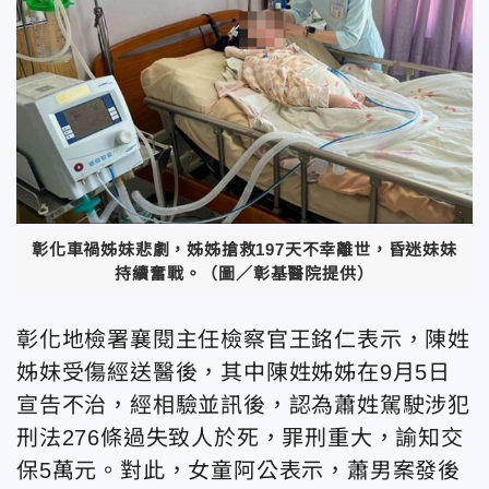
彰化車禍姊妹悲劇，姊姊搶救197天不幸離世，昏迷妹妹
持續奮戰。（圖／彰基醫院提供）
彰化地檢署襄閱主任檢察官王銘仁表示，陳姓
姊妹受傷經送醫後，其中陳姓姊姊在9月5日
宣告不治，經相驗並訊後，認為蕭姓駕駛涉犯
刑法276條過失致人於死，罪刑重大，諭知交
保5萬元。對此，女童阿公表示，蕭男案發後