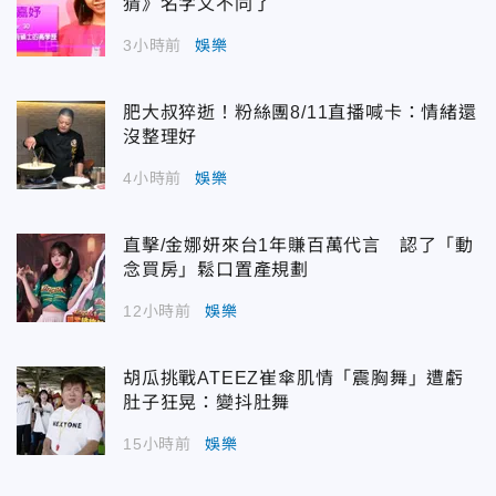
猜》名字又不同了
3小時前
娛樂
肥大叔猝逝！粉絲團8/11直播喊卡：情緒還
沒整理好
4小時前
娛樂
直擊/金娜妍來台1年賺百萬代言 認了「動
念買房」鬆口置產規劃
12小時前
娛樂
胡瓜挑戰ATEEZ崔傘肌情「震胸舞」遭虧
肚子狂晃：變抖肚舞
15小時前
娛樂