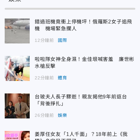
錯過班機竟衝上停機坪！俄羅斯2女子追飛
機 機場緊急攔人
12分鐘前
國際
啦啦隊女神全身濕！金佳垠喊害羞 廉世彬
水槍反擊
22分鐘前
體育
台玻夫人長子驟逝！親友揭他9年前返台
「背後掙扎」
26分鐘前
娛樂
姜厚任女友「1人千面」？18年前上《我