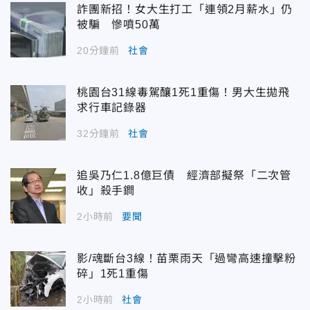
詐團新招！女大生打工「連領2月薪水」仍
被騙 慘噴50萬
20分鐘前
社會
桃園台31線毒駕釀1死1重傷！男大生拋飛
求行車記錄器
32分鐘前
社會
追吳乃仁1.8億巨債 經濟部擬祭「二次管
收」殺手鐧
2小時前
要聞
影/魂斷台3線！苗栗雨天「過彎高速撞擊粉
碎」1死1重傷
2小時前
社會