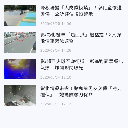
滑板場變「人肉鐵板燒」！彰化童慘遭
燙傷 公所評估增設警示
2026/08/05 14:06
影/彰化機車「切西瓜」遭猛撞！2人彈
飛傷重緊急送醫
2026/08/04 14:26
影/超巨火球吞噬街道！彰基對面早餐店
氣爆 炸開瞬間曝光
2026/08/04 12:10
彰化情殺未遂！賭鬼前男友欠債「持刀
埋伏」 她驚險奪刀保命
2026/08/01 12:13