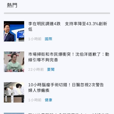
熱門
李在明民調連4跌 支持率降至43.3%創新
低
1小時前
國際
市場掃街和市民爆衝突！沈伯洋道歉了：動
線引導不夠完善
22小時前
要聞
10小時腦瘤手術切錯！日醫忽視2次警告
婦人慘癱瘓
1小時前
健康