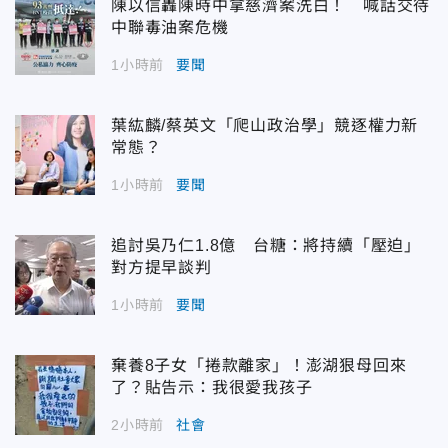
陳以信轟陳時中拿慈濟案洗白！ 喊話交待
中聯毒油案危機
1小時前
要聞
葉紘麟/蔡英文「爬山政治學」競逐權力新
常態？
1小時前
要聞
追討吳乃仁1.8億 台糖：將持續「壓迫」
對方提早談判
1小時前
要聞
棄養8子女「捲款離家」！澎湖狠母回來
了？貼告示：我很愛我孩子
2小時前
社會