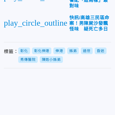
餐配「這兩樣」最
對味
快訊/高雄三民區命
play_circle_outline
案！男陳屍沙發飄
怪味 疑死亡多日
彰化
彰化伸港
伸港
姊弟
過世
昏迷
標籤：
秀傳醫院
陳姓小姊弟