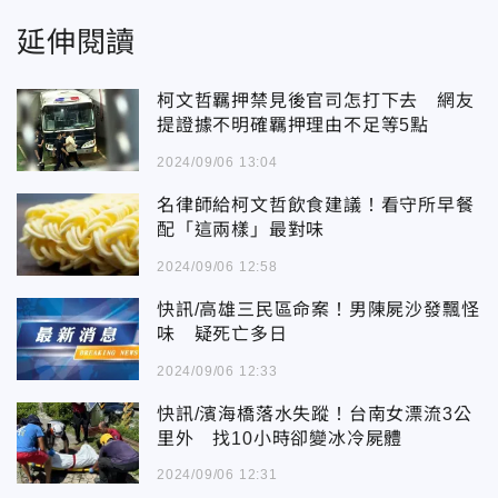
延伸閱讀
柯文哲羈押禁見後官司怎打下去 網友
提證據不明確羈押理由不足等5點
2024/09/06 13:04
名律師給柯文哲飲食建議！看守所早餐
配「這兩樣」最對味
2024/09/06 12:58
快訊/高雄三民區命案！男陳屍沙發飄怪
味 疑死亡多日
2024/09/06 12:33
快訊/濱海橋落水失蹤！台南女漂流3公
里外 找10小時卻變冰冷屍體
2024/09/06 12:31