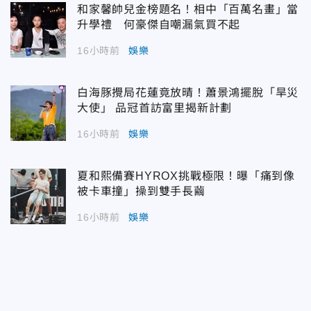
和家馨帥兒金榜題名！相中「百萬名畫」當
升學禮 何豪傑自嘲漏氣買不起
16小時前
娛樂
白海豚攪局花蓮竟放晴！蕭景鴻擺脫「旱災
大使」 品冠首訪富里揭新計劃
16小時前
娛樂
夏和熙備賽HYROX挑戰極限！曝「痛到像
被卡車撞」操到雙手長繭
16小時前
娛樂