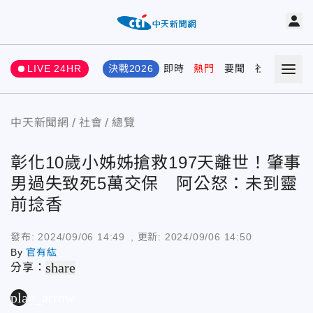
LIVE 24HR
決戰2026
即時
熱門
要聞
社會
娛樂
中天新聞網
社會
總覽
彰化10歲小姊姊搶救197天離世！肇事
男過失致死5萬交保 阿公怒：未到靈
前捻香
發布:
2024/09/06 14:49
, 更新:
2024/09/06 14:50
By
官有紘
share
分享：
play_arrow