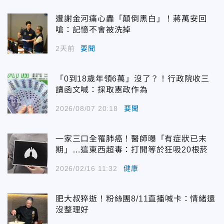
遭謝金河痛心轟「顛倒黑白」！蔣萬安回
嗆：記憶不會被洗掉
2天前
要聞
「0到18歲年領6萬」沒了？！行政院收三
讀函文喊：採取憲政作為
2026/08/07 20:18
要聞
一家三口全罹肺癌！醫師曝「有症狀已末
期」…這東西超毒：打開等於狂吸20根菸
2026/02/16 11:32
健康
肥大叔猝逝！粉絲團8/11直播喊卡：情緒還
沒整理好