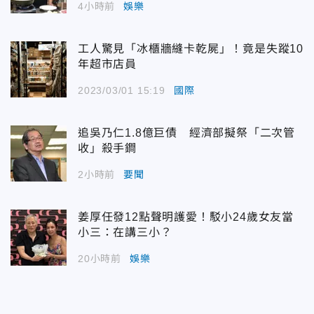
4小時前
娛樂
工人驚見「冰櫃牆縫卡乾屍」！竟是失蹤10
年超市店員
2023/03/01 15:19
國際
追吳乃仁1.8億巨債 經濟部擬祭「二次管
收」殺手鐧
2小時前
要聞
姜厚任發12點聲明護愛！駁小24歲女友當
小三：在講三小？
20小時前
娛樂