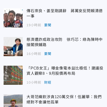
傳石崇良、姜至剛請辭 蔣萬安反問賴清德
一事
19小時前
要聞
慈濟遭詐成政治攻防 徐巧芯：綠為陳時中
接閣揆鋪路
16小時前
要聞
「PCB女王」曝金像電本益比極低！建議投
資人觀察8、9月股價再布局
10小時前
財經
大哥范織欽涉貪120萬交保！伍麗華：我們
絕對不會讓他孤單