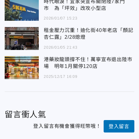
時代眼淚！宜家突宣布關閉陸7家門
市 為「坪效」改攻小型店
2026/01/07 15:23
租金壓力沉重！迪化街40年老店「顏記
杏仁露」2/28熄燈
2026/01/05 21:43
港藥妝龍頭撐不住！萬寧宣布退出陸市
場 明年1月關停120店
2025/12/17 16:09
留言衝人氣
登入留言有機會獲得旺幣哦！
登入留言