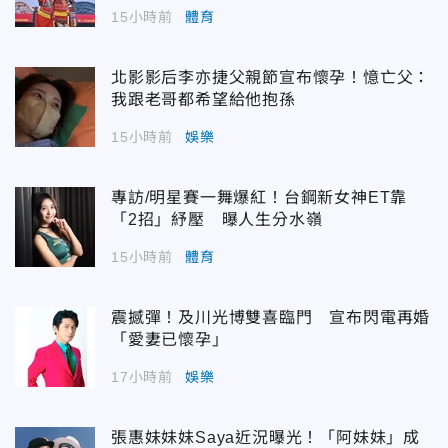
15小時前
體育
北影影后李亦捷父親節宣布懷孕！憶亡父：
我跟老哥都希望給他抱孫
15小時前
娛樂
專訪/明星賽一舞爆紅！台鋼新女神ET靠
「2招」紓壓 曝人生分水嶺
15小時前
體育
震撼彈！及川光博雙喜臨門 宣布閃電再婚
「愛妻已懷孕」
17小時前
娛樂
張惠妹妹妹Saya近況曝光！「阿妹妹」成