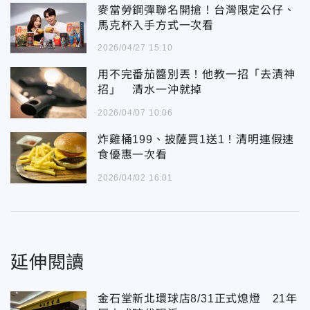
麥當勞鋼彈聯名開搶！台灣限定公仔、
馬克杯入手方式一次看
2026/04/27 15:10
用不完番茄醬別丟！他教一招「去漬神
招」 清水一沖就掉
2026/04/07 10:06
炸雞桶199、披薩買1送1！清明連假速
食優惠一次看
2026/04/02 16:01
延伸閱讀
金石堂新北環球店8/31正式熄燈 21年