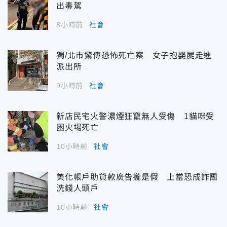
出毒駕
8小時前
社會
獨/北市驚傳恐怖死亡案 女子抱嬰屍走進
派出所
9小時前
社會
新店民宅火警濃煙狂竄無人受傷 1貓咪受
困火場死亡
10小時前
社會
美化帳戶助貸款廣告攏是假 上當恐成詐團
洗錢人頭戶
10小時前
社會