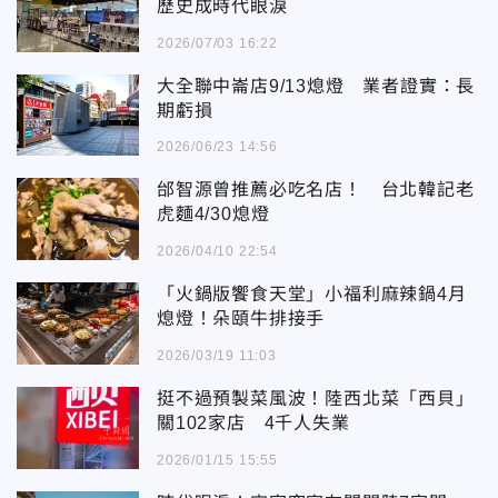
歷史成時代眼淚
2026/07/03 16:22
大全聯中崙店9/13熄燈 業者證實：長
期虧損
2026/06/23 14:56
邰智源曾推薦必吃名店！ 台北韓記老
虎麵4/30熄燈
2026/04/10 22:54
「火鍋版饗食天堂」小福利麻辣鍋4月
熄燈！朵頤牛排接手
2026/03/19 11:03
挺不過預製菜風波！陸西北菜「西貝」
關102家店 4千人失業
2026/01/15 15:55