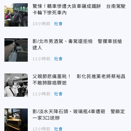
驚悚！轎車慘遭大貨車碾成鐵餅 台南駕駛
卡輪下慘死車內
10小時前
社會
影/北市男酒駕、毒駕還拒檢 警攔車拔槍
逮人
11小時前
社會
父親節悲痛噩耗！ 彰化民進黨老將蔡裕昌
不敵肺腺癌驟逝
11小時前
社會
影/淡水天降石頭、玻璃瓶4車遭砸 警鎖定
一家3口送辦
12小時前
社會