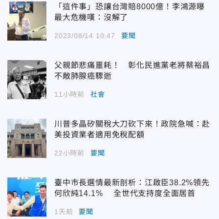
「這件事」恐讓台灣賠8000億！李鴻源曝
最大危機嘆：沒解了
2023/08/14 10:47
要聞
父親節悲痛噩耗！ 彰化民進黨老將蔡裕昌
不敵肺腺癌驟逝
11小時前
社會
川普多晶矽關稅大刀砍下來！政院急喊：赴
美投資業者適用免稅配額
22小時前
要聞
臺中市長選情最新剖析：江啟臣38.2%領先
何欣純14.1% 全世代支持度全面居首
1天前
要聞