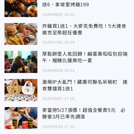
送6、拿坡里烤雞199
2026/08/02 16:26
炸雞買1送1、大麥克免費吃！5大速食
瘋世足祭超狂優惠
2026/07/01 15:19
厚鬆餅堡人氣回歸！鹹蛋黃呱呱包迎端
午、榴槤比薩爽吃一夏
2026/06/08 15:44
激萌IP大亂鬥！藏壽司聯名呆萌町 速
食雙雄買1送1
2026/06/02 17:28
麥當勞5/27漲價！超值全餐貴5元 必
勝客3月已率先調漲
2026/05/19 17:35