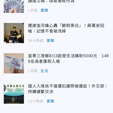
讀函文喊：採取憲政作為
1天前
要聞
遭謝金河痛心轟「顛倒黑白」！蔣萬安回
嗆：記憶不會被洗掉
18小時前
要聞
苗栗三灣鄉8/13起發生活補助5000元 149
9名長者匯款入帳
1天前
生活
國人入境烏干達遭扣護照被遣返！外交部：
持續連繫交涉
13小時前
要聞