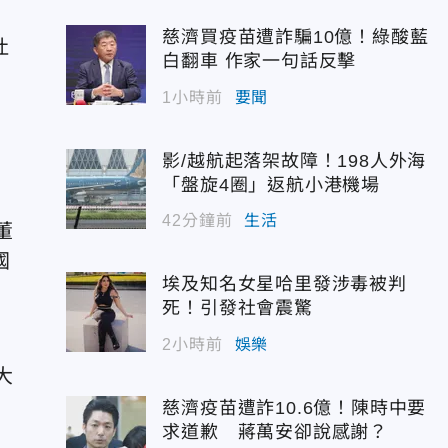
要
慈濟買疫苗遭詐騙10億！綠酸藍
吐
白翻車 作家一句話反擊
1小時前
要聞
影/越航起落架故障！198人外海
「盤旋4圈」返航小港機場
42分鐘前
生活
董
國
埃及知名女星哈里發涉毒被判
死！引發社會震驚
2小時前
娛樂
大
慈濟疫苗遭詐10.6億！陳時中要
求道歉 蔣萬安卻說感謝？