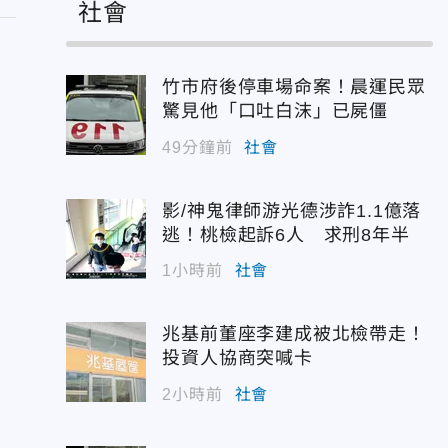
社會
竹市府後停車場命案！晨運民眾
驚見他「口吐白沫」已屍僵
49分鐘前
社會
影/神鬼律師游光德涉詐1.1億落
逃！桃檢起訴6人 求刑8年半
1小時前
社會
兆基前董座李建成被北檢帶走！
投資人協商突喊卡
2小時前
社會