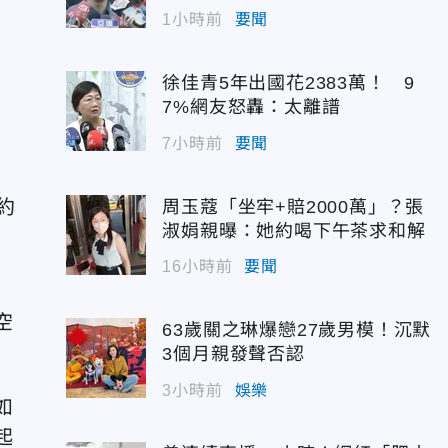
1小時前
要聞
徐佳青5年出國花2383萬！ 9
7%網友怒轟：太離譜
7小時前
要聞
約
周玉蔻「坐牢+賠2000萬」？張
淑娟親曝：她約喝下午茶求和解
付
16小時前
要聞
空
63歲關之琳爆戀27歲男模！沉默
3個月親發聲否認
3小時前
娛樂
如
起