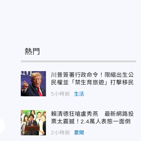
薪
熱門
川普簽署行政命令！限縮出生公
民權並「禁生育旅遊」打擊移民
5小時前
生活
賴清德狂嗆盧秀燕 最新網路投
票太震撼！2.4萬人表態一面倒
2小時前
要聞