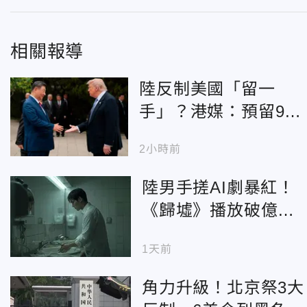
相關報導
陸反制美國「留一
手」？港媒：預留9月
華府「習川會」對話
2小時前
空間
陸男手搓AI劇暴紅！
《歸墟》播放破億
每分鐘算力燒掉近萬
1天前
台幣
角力升級！北京祭3大