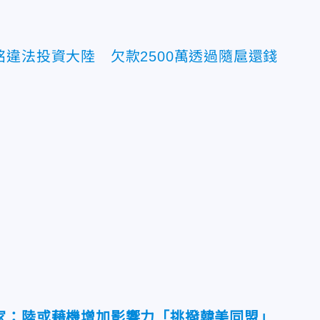
違法投資大陸 欠款2500萬透過隨扈還錢
家：陸或藉機增加影響力「挑撥韓美同盟」