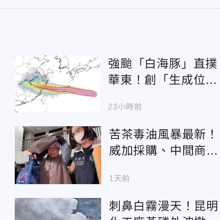
強颱「白海豚」直撲
華東！創「生成位置
最東」紀錄 恐掀暴
23小時前
雨災情
苦茶毒油風暴最新！
威加採購、中間商
「羈押禁見」
1天前
刺鼻白霧漫天！昆明