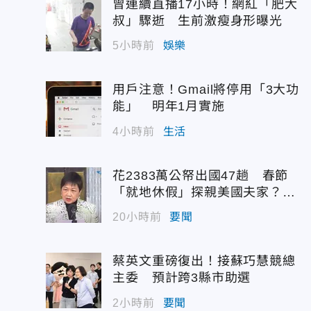
曾連續直播17小時！網紅「肥大
叔」驟逝 生前激瘦身形曝光
5小時前
娛樂
用戶注意！Gmail將停用「3大功
能」 明年1月實施
4小時前
生活
花2383萬公帑出國47趟 春節
「就地休假」探親美國夫家？徐
佳青回應了
20小時前
要聞
蔡英文重磅復出！接蘇巧慧競總
主委 預計跨3縣市助選
2小時前
要聞