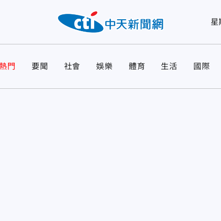
星
熱門
要聞
社會
娛樂
體育
生活
國際