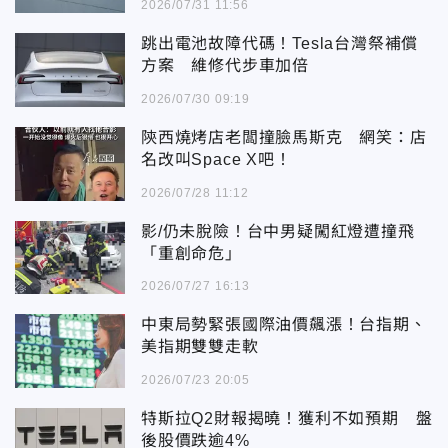
2026/07/31 11:56
跳出電池故障代碼！Tesla台灣祭補償
方案 維修代步車加倍
2026/07/30 09:19
陝西燒烤店老闆撞臉馬斯克 網笑：店
名改叫Space X吧！
2026/07/28 11:12
影/仍未脫險！台中男疑闖紅燈遭撞飛
「重創命危」
2026/07/27 16:13
中東局勢緊張國際油價飆漲！台指期、
美指期雙雙走軟
2026/07/23 20:05
特斯拉Q2財報揭曉！獲利不如預期 盤
後股價跌逾4%