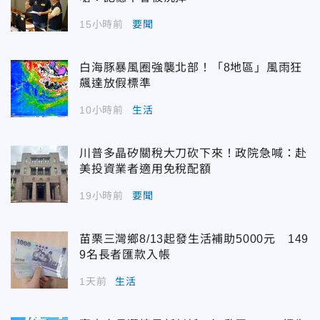
15小時前
要聞
白海豚暴風圈強襲北部！「8地區」風雨狂
飆達放假標準
10小時前
生活
川普多晶矽關稅大刀砍下來！政院急喊：赴
美投資業者適用免稅配額
19小時前
要聞
苗栗三灣鄉8/13起發生活補助5000元 149
9名長者匯款入帳
1天前
生活