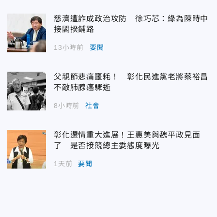
慈濟遭詐成政治攻防 徐巧芯：綠為陳時中
接閣揆鋪路
13小時前
要聞
父親節悲痛噩耗！ 彰化民進黨老將蔡裕昌
不敵肺腺癌驟逝
8小時前
社會
彰化選情重大進展！王惠美與魏平政見面
了 是否接競總主委態度曝光
1天前
要聞