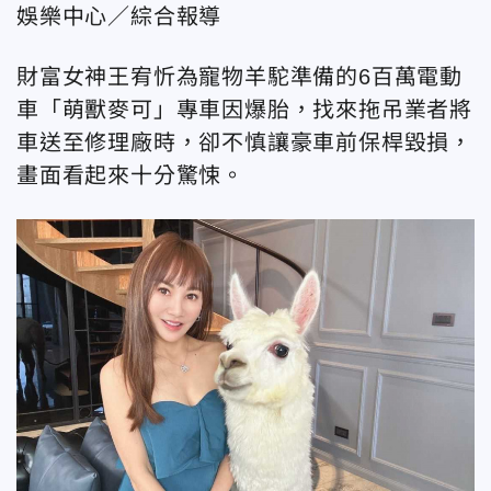
娛樂中心／綜合報導
財富女神王宥忻為寵物羊駝準備的6百萬電動
車「萌獸麥可」專車因爆胎，找來拖吊業者將
車送至修理廠時，卻不慎讓豪車前保桿毀損，
畫面看起來十分驚悚。