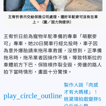
王宥忻表示交給保險公司處理，還好羊駝麥可沒有在車
上。（圖／固力狗提供）
王宥忻日前為寵物羊駝準備的專車「萌獸麥
可」專車，她20日開車行經北投時，車子因
為意外爆胎請來拖吊車救援，沒想到，正準備
拖吊時，拖吊業者因操作不慎，導致特斯拉的
車體前方下巴、保險槓炸裂全毀，旁邊的路人
拍下當時情形，畫面十分驚悚。
製作人說「肉感
才有大媽樣」！
play_circle_outline
姚黛瑋拍戲變胖5