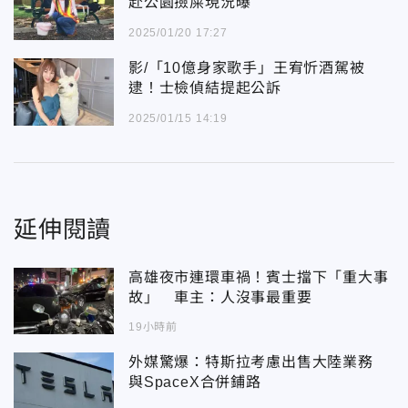
赴公園撿屎現況曝
2025/01/20 17:27
影/「10億身家歌手」王宥忻酒駕被
逮！士檢偵結提起公訴
2025/01/15 14:19
延伸閱讀
高雄夜市連環車禍！賓士擋下「重大事
故」 車主：人沒事最重要
19小時前
外媒驚爆：特斯拉考慮出售大陸業務
與SpaceX合併鋪路