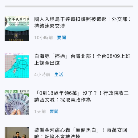
國人入境烏干達遭扣護照被遣返！外交部：
持續連繫交涉
10小時前
要聞
白海豚「擦過」台灣北部！全台08/09上班
上課全出爐
4小時前
生活
「0到18歲年領6萬」沒了？！行政院收三
讀函文喊：採取憲政作為
1天前
要聞
遭謝金河痛心轟「顛倒黑白」！蔣萬安回
嗆：記憶不會被洗掉