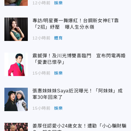
12小時前
娛樂
專訪/明星賽一舞爆紅！台鋼新女神ET靠
「2招」紓壓 曝人生分水嶺
12小時前
體育
震撼彈！及川光博雙喜臨門 宣布閃電再婚
「愛妻已懷孕」
15小時前
娛樂
張惠妹妹妹Saya近況曝光！「阿妹妹」成
軍30年回來了
15小時前
娛樂
姜厚任認愛小24歲女友！遭勸「小心騙財騙