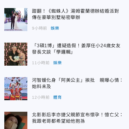
甜翻！《蜘蛛人》湯姆霍蘭德辦結婚派對
傳在豪華別墅秘密舉辦
9小時前
娛樂
「3碩1博」遭疑造假！姜厚任小24歲女友
發長文談「學邏輯」
11小時前
娛樂
河智媛化身「阿美公主」挨批 親曝心情：
始料未及
12小時前
體育
北影影后李亦捷父親節宣布懷孕！憶亡父：
我跟老哥都希望給他抱孫