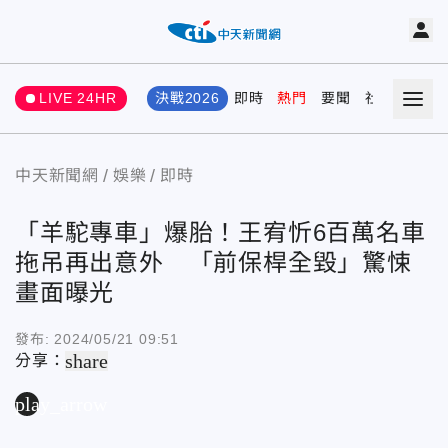
LIVE 24HR
決戰2026
即時
熱門
要聞
社會
娛樂
中天新聞網
娛樂
即時
「羊駝專車」爆胎！王宥忻6百萬名車
拖吊再出意外 「前保桿全毀」驚悚
畫面曝光
發布:
2024/05/21 09:51
share
分享：
play_arrow