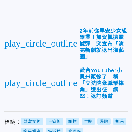
2年前從早安少女組
畢業！加賀楓拋震
play_circle_outline
撼彈 突宣布「演
完新劇就退出演藝
圈」
愛台YouTuber小
貝米漿慘了！稱
play_circle_outline
「立法院像職業摔
角」遭出征 網
怒：退訂頻道
財富女神
王宥忻
寵物
羊駝
爆胎
拖吊
標籤：
拖吊業者
特斯拉
修理廠