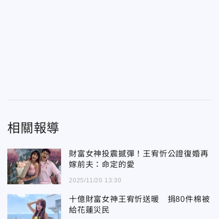
相關報導
財富女神投震撼彈！王宥忻公證復婚再
嫁前夫：命定的愛
2025/11/20 13:30
十億財富女神王宥忻送暖 捐80件棉被
給花蓮災民