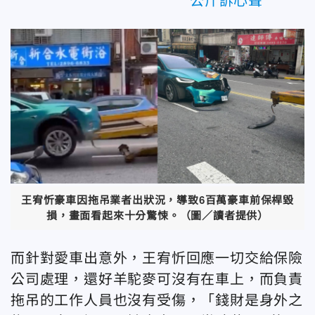
公斤訴心聲
王宥忻豪車因拖吊業者出狀況，導致6百萬豪車前保桿毀
損，畫面看起來十分驚悚。（圖／讀者提供）
而針對愛車出意外，王宥忻回應一切交給保險
公司處理，還好羊駝麥可沒有在車上，而負責
拖吊的工作人員也沒有受傷，「錢財是身外之