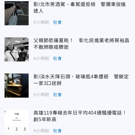
影/北市男酒駕、毒駕還拒檢 警攔車拔槍
逮人
8小時前
社會
父親節悲痛噩耗！ 彰化民進黨老將蔡裕昌
不敵肺腺癌驟逝
8小時前
社會
影/淡水天降石頭、玻璃瓶4車遭砸 警鎖定
一家3口送辦
9小時前
社會
高雄119專線去年日平均404通騷擾電話！
創5年新高
9小時前
社會