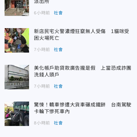
派出所
6小時前
社會
新店民宅火警濃煙狂竄無人受傷 1貓咪受
困火場死亡
7小時前
社會
美化帳戶助貸款廣告攏是假 上當恐成詐團
洗錢人頭戶
7小時前
社會
驚悚！轎車慘遭大貨車碾成鐵餅 台南駕駛
卡輪下慘死車內
8小時前
社會