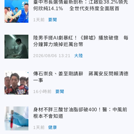
臺中市長選情最新剖析：江啟臣38.2%領先
何欣純14.1% 全世代支持度全面居首
1天前
要聞
陸男手搓AI劇暴紅！《歸墟》播放破億 每
分鐘算力燒掉近萬台幣
2026/08/06 13:21
大陸
傳石崇良、姜至剛請辭 蔣萬安反問賴清德
一事
16小時前
要聞
身材不胖三酸甘油脂卻破400！醫：中風前
根本不會知道
1天前
健康