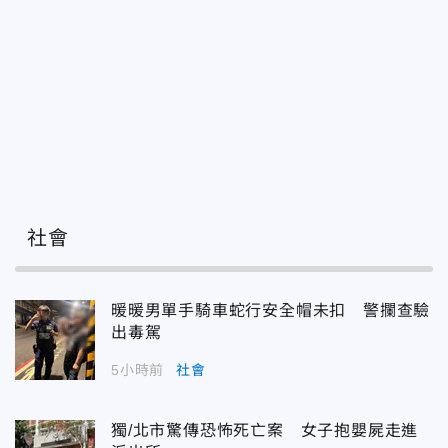
社會
暖暖男單手騎車蛇行安全帽未扣 警攔查驗
出毒駕
5小時前
社會
獨/北市驚傳恐怖死亡案 女子抱嬰屍走進