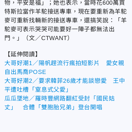
物，平安是福」；她也表示，當時花600萬買
特斯拉當作羊駝接送專車，現在要重新為羊駝
麥可重新找輛新的接送專車，還搞笑說：「羊
駝麥可表示哭哭可能要好一陣子都無法出
門。」（文／CTWANT）
【延伸閱讀】
大哥好潮1／陽帆趕流行瘋拍短影片 愛女親
自出馬喬POSE
大哥好潮2／要求韓菲26歲才能談戀愛 王中
平遭吐槽「窒息式父愛」
瓜瓜墜地／羅時豐網路翻紅受封「國民姑
丈」 合體「雙胞胎兄弟」登台開唱