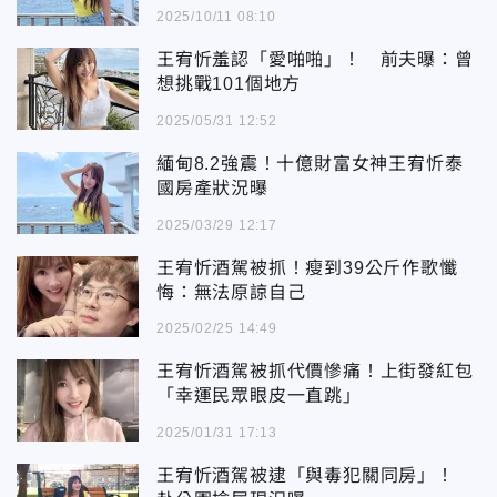
2025/10/11 08:10
王宥忻羞認「愛啪啪」！ 前夫曝：曾
想挑戰101個地方
2025/05/31 12:52
緬甸8.2強震！十億財富女神王宥忻泰
國房產狀況曝
2025/03/29 12:17
王宥忻酒駕被抓！瘦到39公斤作歌懺
悔：無法原諒自己
2025/02/25 14:49
王宥忻酒駕被抓代價慘痛！上街發紅包
「幸運民眾眼皮一直跳」
2025/01/31 17:13
王宥忻酒駕被逮「與毒犯關同房」！