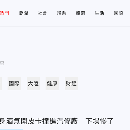
熱門
要聞
社會
娛樂
體育
生活
國際
果
活
國際
大陸
健康
財經
渾身酒氣開皮卡撞進汽修廠 下場慘了