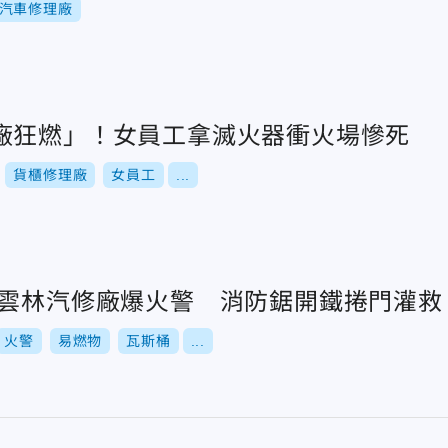
汽車修理廠
廠狂燃」！女員工拿滅火器衝火場慘死
貨櫃修理廠
女員工
...
！雲林汽修廠爆火警 消防鋸開鐵捲門灌救
火警
易燃物
瓦斯桶
...