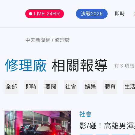
LIVE 24HR
決戰2026
即時
中天新聞網
修理廠
修理廠
相關報導
有
3
項結
全部
即時
要聞
社會
娛樂
體育
生
社會
影/碰！高雄男