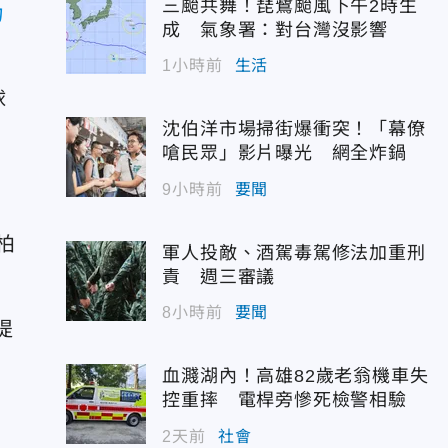
三颱共舞！琵鷺颱風下午2時生
力
成 氣象署：對台灣沒影響
1小時前
生活
球
沈伯洋市場掃街爆衝突！「幕僚
嗆民眾」影片曝光 網全炸鍋
9小時前
要聞
柏
軍人投敵、酒駕毒駕修法加重刑
責 週三審議
8小時前
要聞
提
血濺湖內！高雄82歲老翁機車失
控重摔 電桿旁慘死檢警相驗
2天前
社會