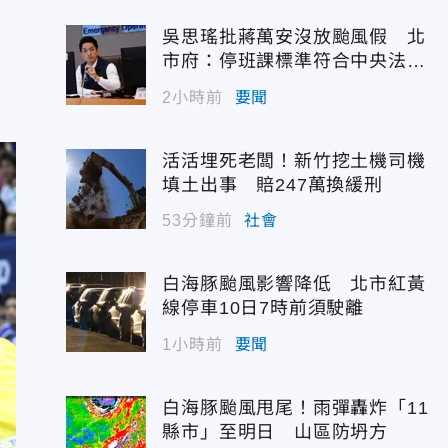
吳思瑤批蔣萬安沒放颱風假 北
市府：停班課標準符合中央法
規！
2小時前
要聞
活活埋死老闆！新竹挖土機司機
填土出事 賠247萬換緩刑
53分鐘前
社會
白海豚颱風影響降低 北市紅黃
線停車10日7時前須駛離
1小時前
要聞
白海豚颱風甩尾！雨彈轟炸「11
縣市」至明日 山區防坍方