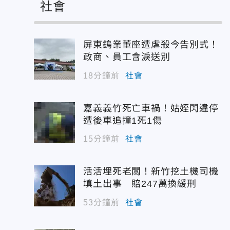
社會
屏東鎢業董座遭虐殺今告別式！
政商、員工含淚送別
18分鐘前
社會
嘉義義竹死亡車禍！姑姪閃違停
遭後車追撞1死1傷
15分鐘前
社會
活活埋死老闆！新竹挖土機司機
填土出事 賠247萬換緩刑
53分鐘前
社會