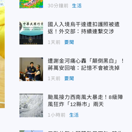
30分鐘前
生活
國人入境烏干達遭扣護照被遣
返！外交部：持續連繫交涉
1天前
要聞
遭謝金河痛心轟「顛倒黑白」！
蔣萬安回嗆：記憶不會被洗掉
1天前
要聞
颱風接力西南風大暴走！8級陣
風狂炸「12縣市」兩天
1小時前
生活