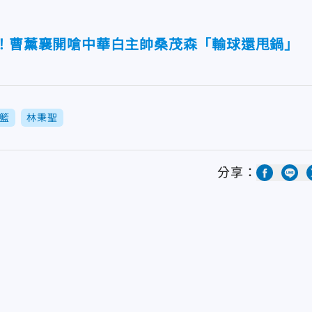
1！曹薰襄開嗆中華白主帥桑茂森「輸球還甩鍋」
籃
林秉聖
分享：