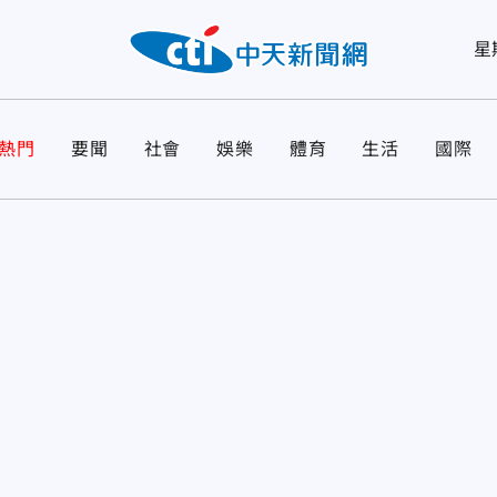
星
熱門
要聞
社會
娛樂
體育
生活
國際