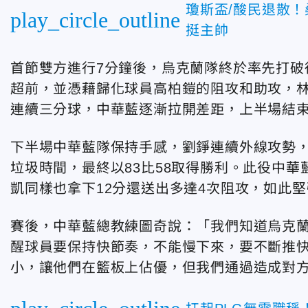
瓊斯盃/酸民退散
play_circle_outline
挺主帥
首節雙方進行7分鐘後，烏克蘭隊終於率先打破
超前，並憑藉歸化球員高柏鎧的阻攻和助攻，林
連續三分球，中華藍逐漸拉開差距，上半場結束
下半場中華藍隊保持手感，劉錚連續外線攻勢，
垃圾時間，最終以83比58取得勝利。此役中華
凱同樣也拿下12分還送出多達4次阻攻，如此
賽後，中華藍總教練圖奇說：「我們知道烏克
醒球員要保持快節奏，不能慢下來，要不斷推
小，讓他們在籃板上佔優，但我們通過造成對