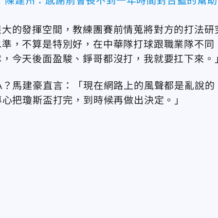
稱！陳建州：感謝前會長不到一年時間對台籃的幫助
很大的發揮空間，教練團賽前情蒐將對方的打法研
水準，不算是特別好，在中華隊打球跟職業隊不同
隊，今天後面盈駿、錚哥都沒打，我就要扛下來。
A？馬建豪直言：「現在網路上的風聲都是亂說的
專心把瓊斯盃打完，到時候再做出決定。」