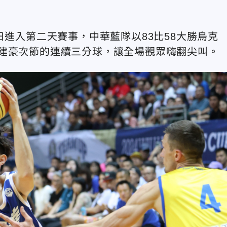
日進入第二天賽事，中華藍隊以83比58大勝烏克
建豪次節的連續三分球，讓全場觀眾嗨翻尖叫。