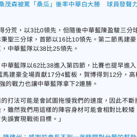
！桑茂森被罵「桑瓜」後率中華白大勝 球員發聲
得分荒，以3比0領先，但隨後中華藍陳盈駿三分
秉聖三分球，首節以16比10領先。第二節馬建豪
，中華藍隊以38比25領先。
中華藍隊以62比38進入第四節，比賽也提早進入
藍馬建豪全場貢獻17分4籃板，賀博得到12分，高
堅強的戰力也讓中華藍隊拿下2連勝。
蘭的打法可能是會試圖拖慢我們的速度，因此不斷
快，雖然我們用這樣的陣容身材可能會相對比較矮
方失誤實現戰術目標。」