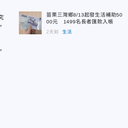
苗栗三灣鄉8/13起發生活補助50
究
00元 1499名長者匯款入帳
，
2天前
生活
」
，