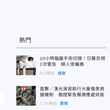
熱門
10小時腦瘤手術切錯！日醫忽視
2次警告 婦人慘癱瘓
8小時前
健康
直擊／漢光演習執行大量傷患救
援機制 驗證緊急醫療應處效能
11小時前
要聞