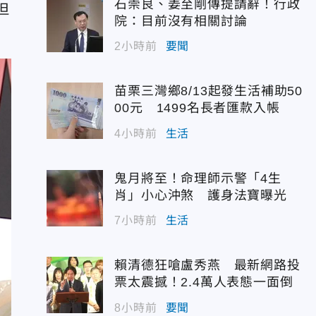
石崇良、姜至剛傳提請辭！行政
但
院：目前沒有相關討論
2小時前
要聞
苗栗三灣鄉8/13起發生活補助50
00元 1499名長者匯款入帳
4小時前
生活
鬼月將至！命理師示警「4生
肖」小心沖煞 護身法寶曝光
7小時前
生活
賴清德狂嗆盧秀燕 最新網路投
票太震撼！2.4萬人表態一面倒
8小時前
要聞