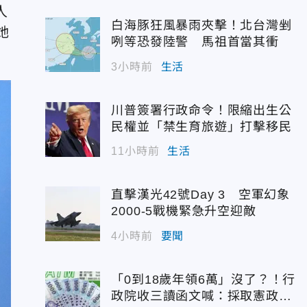
人
白海豚狂風暴雨夾擊！北台灣剉
她
咧等恐發陸警 馬祖首當其衝
3小時前
生活
川普簽署行政命令！限縮出生公
民權並「禁生育旅遊」打擊移民
11小時前
生活
直擊漢光42號Day 3 空軍幻象
2000-5戰機緊急升空迎敵
4小時前
要聞
「0到18歲年領6萬」沒了？！行
政院收三讀函文喊：採取憲政作