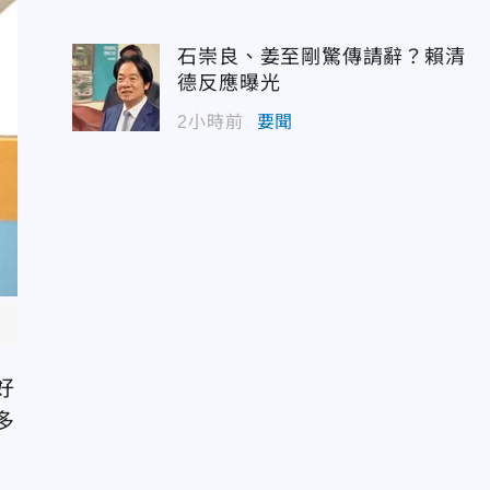
石崇良、姜至剛驚傳請辭？賴清
德反應曝光
2小時前
要聞
好
多