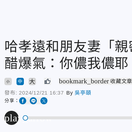
哈孝遠和朋友妻「親
醋爆氣：你儂我儂耶
bookmark_border
大
收藏文
中
小
發布:
2024/12/21 16:37
By
吳亭頤
分享：
play_arrow