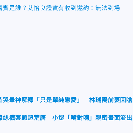
嘉賓是誰？艾怡良證實有收到邀約：無法到場
昔哭暈神解釋「只是單純戀愛」 林瑞陽前妻回嗆
緯絲襪套頭超荒唐 小煜「嘴對嘴」親密畫面流出