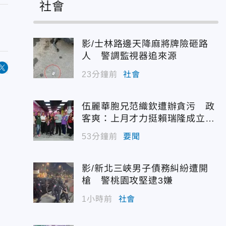
社會
影/士林路邊天降麻將牌險砸路
人 警調監視器追來源
23分鐘前
社會
伍麗華胞兄范織欽遭辦貪污 政
客爽：上月才力挺賴瑞隆成立後
援會
53分鐘前
要聞
影/新北三峽男子債務糾紛遭開
槍 警桃園攻堅逮3嫌
1小時前
社會