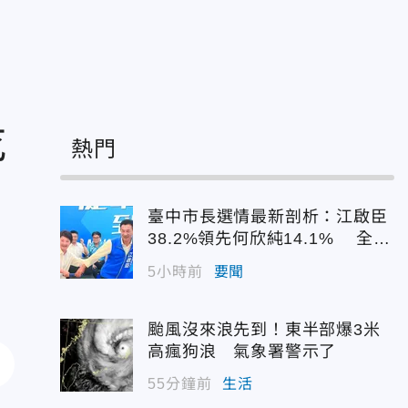
吃
熱門
臺中市長選情最新剖析：江啟臣
38.2%領先何欣純14.1% 全世
代支持度全面居首
5小時前
要聞
颱風沒來浪先到！東半部爆3米
高瘋狗浪 氣象署警示了
55分鐘前
生活