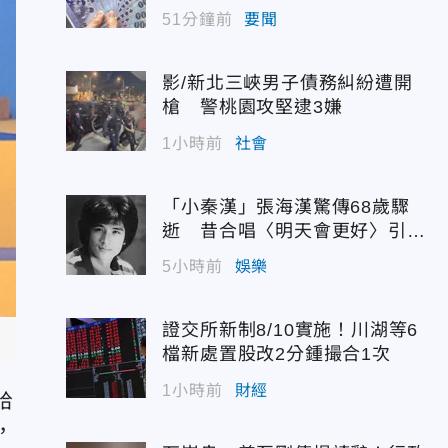
為
51分鐘前
要聞
影/新北三峽男子債務糾紛遭開
槍 警桃園攻堅逮3嫌
1小時前
社會
「小秦漢」張海漢驚傳68歲驟
逝 昔合唱〈明天會更好〉引追
憶
5小時前
娛樂
證交所新制8/10實施！川湖等6
檔新處置股改2分鍾撮合1次
1小時前
財經
哈
，