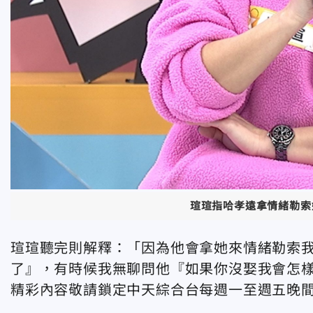
瑄瑄指哈孝遠拿情緒勒索
瑄瑄聽完則解釋：「因為他會拿她來情緒勒索
了』，有時候我無聊問他『如果你沒娶我會怎
精彩內容敬請鎖定中天綜合台每週一至週五晚間