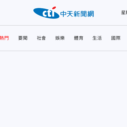
星
熱門
要聞
社會
娛樂
體育
生活
國際