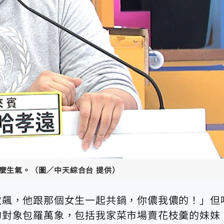
麼生氣。（圖／中天綜合台 提供）
次飆，他跟那個女生一起共鍋，你儂我儂的！」但
的對象包羅萬象，包括我家菜市場賣花枝羹的妹妹