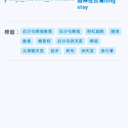
雨神在台灣long
stay
白沙屯媽祖進香
白沙屯媽祖
粉紅超跑
遶境
標籤：
進香
楊登嵙
白沙屯拱天宮
媽祖
北港朝天宮
徒步
帆布
拱天宮
急行軍