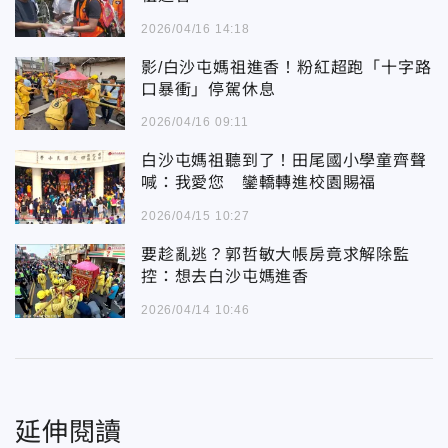
2026/04/16 14:18
影/白沙屯媽祖進香！粉紅超跑「十字路
口暴衝」停駕休息
2026/04/16 09:11
白沙屯媽祖聽到了！田尾國小學童齊聲
喊：我愛您 鑾轎轉進校園賜福
2026/04/15 10:27
要趁亂逃？郭哲敏大帳房竟求解除監
控：想去白沙屯媽進香
2026/04/14 10:46
延伸閱讀