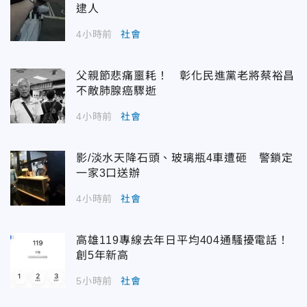
逮人
4小時前
社會
父親節悲痛噩耗！ 彰化民進黨老將蔡裕昌
不敵肺腺癌驟逝
4小時前
社會
影/淡水天降石頭、玻璃瓶4車遭砸 警鎖定
一家3口送辦
4小時前
社會
高雄119專線去年日平均404通騷擾電話！
創5年新高
5小時前
社會