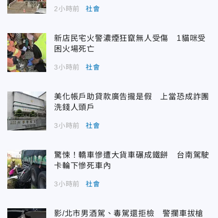
2小時前
社會
新店民宅火警濃煙狂竄無人受傷 1貓咪受
困火場死亡
3小時前
社會
美化帳戶助貸款廣告攏是假 上當恐成詐團
洗錢人頭戶
3小時前
社會
驚悚！轎車慘遭大貨車碾成鐵餅 台南駕駛
卡輪下慘死車內
3小時前
社會
影/北市男酒駕、毒駕還拒檢 警攔車拔槍