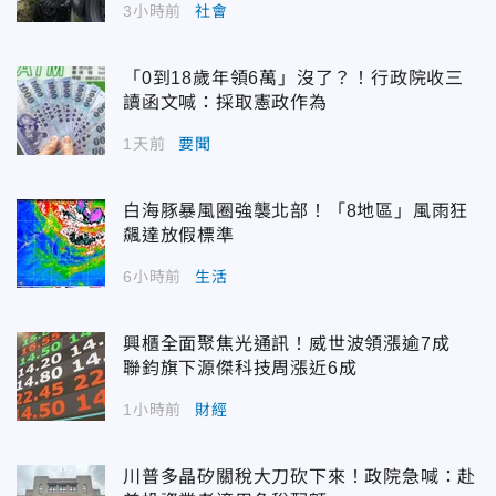
3小時前
社會
「0到18歲年領6萬」沒了？！行政院收三
讀函文喊：採取憲政作為
1天前
要聞
白海豚暴風圈強襲北部！「8地區」風雨狂
飆達放假標準
6小時前
生活
興櫃全面聚焦光通訊！威世波領漲逾7成
聯鈞旗下源傑科技周漲近6成
1小時前
財經
川普多晶矽關稅大刀砍下來！政院急喊：赴