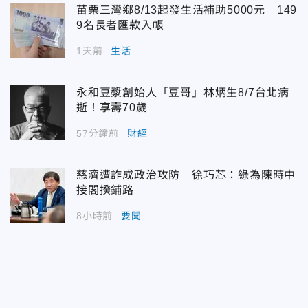
苗栗三灣鄉8/13起發生活補助5000元 149
9名長者匯款入帳
1天前
生活
永和豆漿創始人「豆哥」林炳生8/7台北病
逝！享壽70歲
57分鐘前
財經
慈濟遭詐成政治攻防 徐巧芯：綠為陳時中
接閣揆鋪路
8小時前
要聞