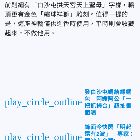
前則繡有「白沙屯拱天宮天上聖母」字樣，轎
頂更有金色「繡球祥獅」雕刻。值得一提的
是，這座神轎僅供進香時使用，平時則會收藏
起來，不做他用。
發白沙屯媽結緣麵
包 阿嬤阿公「一
play_circle_outline
把抓掃台」超扯畫
面曝
鋒面今快閃「明起
還有2波」 專家：
play_circle_outline