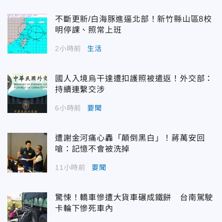
不斷更新/白海豚進逼北部！新竹縣山區8校
明停課、照常上班
2小時前
生活
國人入境烏干達遭扣護照被遣返！外交部：
持續連繫交涉
6小時前
要聞
遭謝金河痛心轟「顛倒黑白」！蔣萬安回
嗆：記憶不會被洗掉
11小時前
要聞
驚悚！轎車慘遭大貨車碾成鐵餅 台南駕駛
卡輪下慘死車內