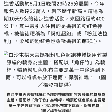
進香活動於5月1日晚間23時25分展開，今年
報名人數達33萬人，創下歷年新高。這場為
期10天9夜的徒步進香活動，來回路程約400
公里，其中最引人注目的是媽祖的粉紅色神
轎，被信徒暱稱為「粉紅超跑」或「粉紅法拉
利」，
柔和的粉紅色也
象徵媽祖的慈悲心。
白沙屯拱天宮媽祖粉紅色超跑神轎採用竹製藤編的轎身為
主體，搭配以「角仔竹」為轎桿，轎頂粉紅色帆布主要是
萬一中途遇到下雨，可以將帆布放下遮雨，保護神轎。
（圖／楊登嵙提供）