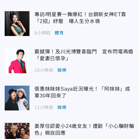
專訪/明星賽一舞爆紅！台鋼新女神ET靠
「2招」紓壓 曝人生分水嶺
8小時前
體育
震撼彈！及川光博雙喜臨門 宣布閃電再婚
「愛妻已懷孕」
10小時前
娛樂
張惠妹妹妹Saya近況曝光！「阿妹妹」成
軍30年回來了
11小時前
娛樂
姜厚任認愛小24歲女友！遭勸「小心騙財騙
色」親自回應