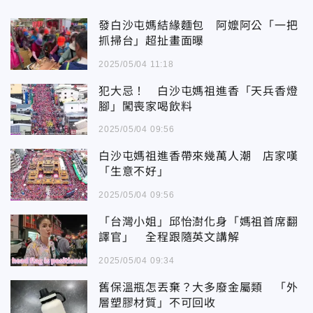
發白沙屯媽結緣麵包 阿嬤阿公「一把
抓掃台」超扯畫面曝
2025/05/04 11:18
犯大忌！ 白沙屯媽祖進香「天兵香燈
腳」闖喪家喝飲料
2025/05/04 09:56
白沙屯媽祖進香帶來幾萬人潮 店家嘆
「生意不好」
2025/05/04 09:56
「台灣小姐」邱怡澍化身「媽祖首席翻
譯官」 全程跟隨英文講解
2025/05/04 09:34
舊保溫瓶怎丟棄？大多廢金屬類 「外
層塑膠材質」不可回收