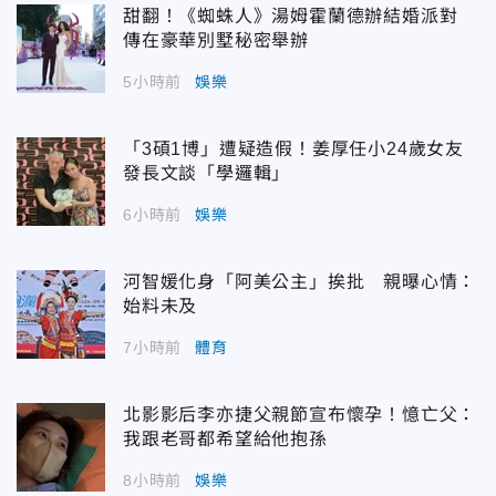
甜翻！《蜘蛛人》湯姆霍蘭德辦結婚派對
傳在豪華別墅秘密舉辦
5小時前
娛樂
「3碩1博」遭疑造假！姜厚任小24歲女友
發長文談「學邏輯」
6小時前
娛樂
河智媛化身「阿美公主」挨批 親曝心情：
始料未及
7小時前
體育
北影影后李亦捷父親節宣布懷孕！憶亡父：
我跟老哥都希望給他抱孫
8小時前
娛樂