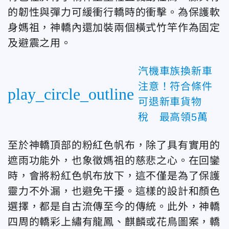
的韌性與彈力可緩衝行轎時的衝擊。為保護軟
身媽祖，神轎內還加裝兩個橫式竹竿作為固定
及避震之用。
汽機車族換新車
注意！符合條件
play_circle_outline
可退新車貨物
稅 最高領5萬
至於神轎頂部的粉紅色帆布，除了具有實用的
遮雨功能外，也象徵媽祖的慈悲之心。在回鑾
時，會將粉紅色帆布放下，這不僅是為了保護
靈力不外漏，也避免干擾。這樣的設計和顏色
選擇，都是自古流傳至今的傳統。此外，神轎
四周的轎彩上繡有龍鳳、麒麟或花鳥圖案，轎