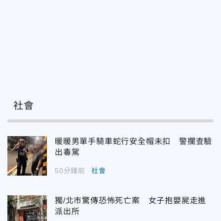
社會
暖暖男單手騎車蛇行安全帽未扣 警攔查驗
出毒駕
50分鐘前
社會
獨/北市驚傳恐怖死亡案 女子抱嬰屍走進
派出所