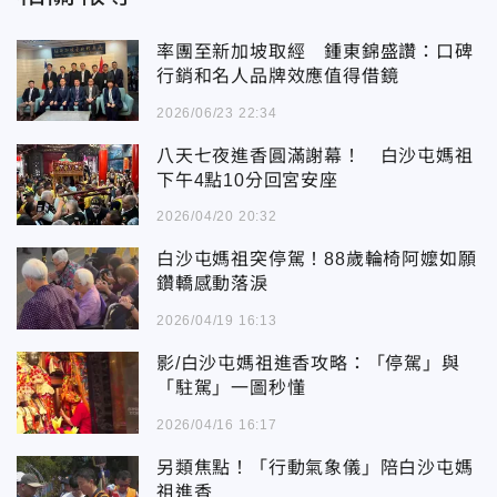
率團至新加坡取經 鍾東錦盛讚：口碑
行銷和名人品牌效應值得借鏡
2026/06/23 22:34
八天七夜進香圓滿謝幕！ 白沙屯媽祖
下午4點10分回宮安座
2026/04/20 20:32
白沙屯媽祖突停駕！88歲輪椅阿嬤如願
鑽轎感動落淚
2026/04/19 16:13
影/白沙屯媽祖進香攻略：「停駕」與
「駐駕」一圖秒懂
2026/04/16 16:17
另類焦點！「行動氣象儀」陪白沙屯媽
祖進香