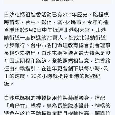
白沙屯媽祖進香活動已有200年歷史，路程橫
跨苗栗、台中、彰化、雲林4縣市。今年的進
香隊伍於5月3日中午抵達北港朝天宮，
北港
鎮街道一度擠進約70萬人，
造成北港鎮街道
寸步難行。台中市名門命理教育協會創會理事
長楊登嵙指出，白沙屯媽祖進香最大特色是沒
有固定期程和路線，全按照媽祖旨意，進香路
徑由神轎指引。在往年更曾創下以每小時7公
里的速度，30多小時就抵達北港的超速紀
錄。
白沙屯媽祖的神轎採用竹製藤編轎身，搭配
「角仔竹」轎桿，專為長途跋涉設計。神轎的
特色在於竹子轎桿重量輕且機動性高，藤與竹