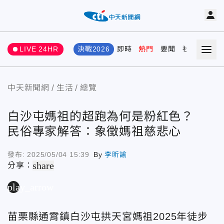
LIVE 24HR
決戰2026
即時
熱門
要聞
社會
娛樂
中天新聞網
生活
總覽
白沙屯媽祖的超跑為何是粉紅色？
民俗專家解答：象徵媽祖慈悲心
發布:
2025/05/04 15:39
By
李昕諭
share
分享：
play_arrow
苗栗縣通霄鎮白沙屯拱天宮媽祖2025年徒步