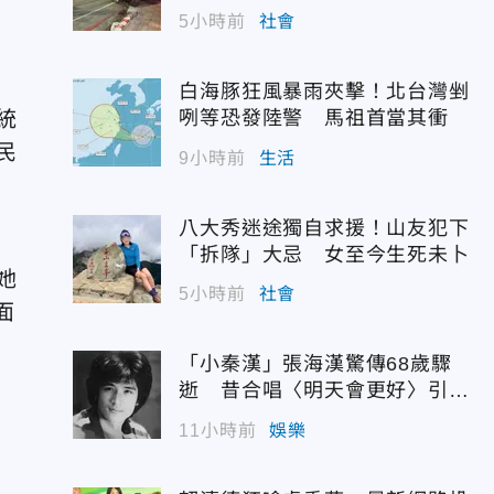
遭殃
5小時前
社會
白海豚狂風暴雨夾擊！北台灣剉
統
咧等恐發陸警 馬祖首當其衝
民
9小時前
生活
八大秀迷途獨自求援！山友犯下
「拆隊」大忌 女至今生死未卜
她
5小時前
社會
面
「小秦漢」張海漢驚傳68歲驟
逝 昔合唱〈明天會更好〉引追
憶
11小時前
娛樂