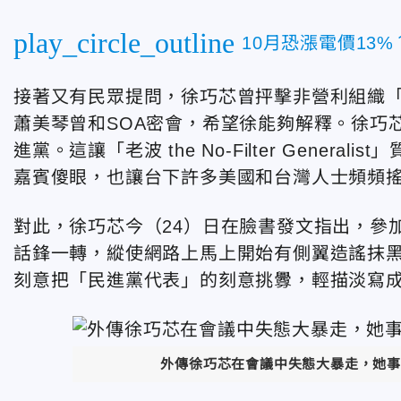
play_circle_outline
10月恐漲電價13
接著又有民眾提問，徐巧芯曾抨擊非營利組織「
蕭美琴曾和SOA密會，希望徐能夠解釋。徐巧
進黨。這讓「老波 the No-Filter Gene
嘉賓傻眼，也讓台下許多美國和台灣人士頻頻
對此，徐巧芯今（24）日在臉書發文指出，參
話鋒一轉，縱使網路上馬上開始有側翼造謠抹
刻意把「民進黨代表」的刻意挑釁，輕描淡寫
外傳徐巧芯在會議中失態大暴走，她事