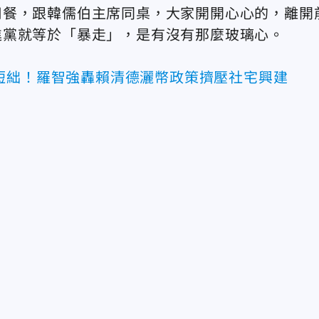
用餐，跟韓儒伯主席同桌，大家開開心心的，離開
進黨就等於「暴走」，是有沒有那麼玻璃心。
短絀！羅智強轟賴清德灑幣政策擠壓社宅興建