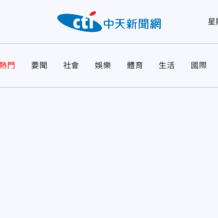
星
熱門
要聞
社會
娛樂
體育
生活
國際