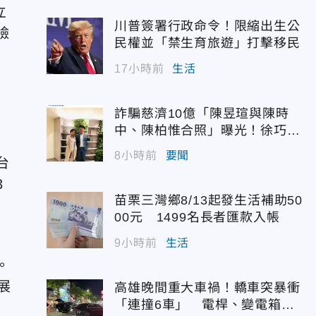
立
川普簽署行政命令！限縮出生公
臉
民權並「禁生育旅遊」打擊移民
17小時前
生活
詐騙慈濟10億「陳昱瑄與陳時
中、陳柏惟合照」曝光！徐巧芯
震撼出手
8小時前
要聞
台
3
苗栗三灣鄉8/13起發生活補助50
00元 1499名長者匯款入帳
9小時前
生活
。
展
高雄晚間重大車禍！轎車突暴衝
「連撞6車」 電桿、變電箱全