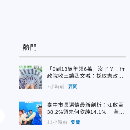
走
熱門
「0到18歲年領6萬」沒了？！行
政院收三讀函文喊：採取憲政作
為
7小時前
要聞
臺中市長選情最新剖析：江啟臣
38.2%領先何欣純14.1% 全世
代支持度全面居首
11小時前
要聞