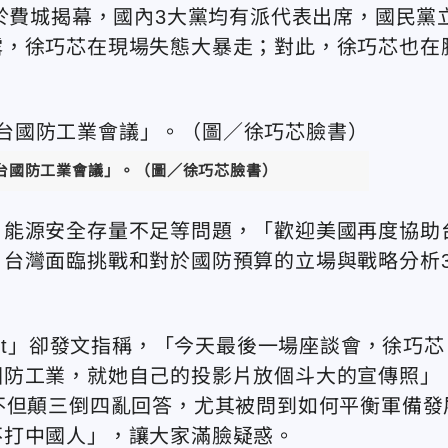
日於費城揭幕，國內3大黨均有派代表出席，國民黨
露，徐巧芯在現場失態大暴走；對此，徐巧芯也在
美台國防工業會議」。（圖／徐巧芯臉書）
、能源安全存量不足等問題，「歡迎美國再度協助
台灣面臨挑戰和對於國防預算的立場與戰略分析
neralist」卻發文指稱，「今天最後一場座談會，徐巧芯
國防工業，就她自己的投影片放個斗大的宣傳照」
不但顛三倒四亂回答，尤其被問到如何平衡軍備發
不打中國人」，讓大家滿臉疑惑。