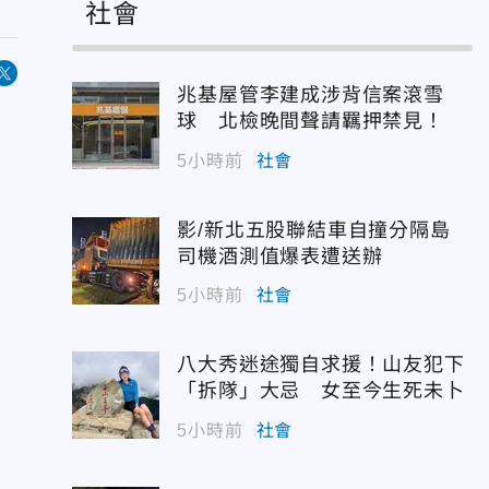
社會
兆基屋管李建成涉背信案滾雪
球 北檢晚間聲請羈押禁見！
5小時前
社會
影/新北五股聯結車自撞分隔島
司機酒測值爆表遭送辦
5小時前
社會
八大秀迷途獨自求援！山友犯下
「拆隊」大忌 女至今生死未卜
5小時前
社會