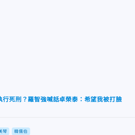
執行死刑？羅智強喊話卓榮泰：希望我被打臉
美琴
韓儒伯