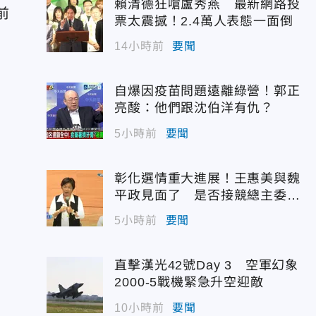
賴清德狂嗆盧秀燕 最新網路投
前
票太震撼！2.4萬人表態一面倒
14小時前
要聞
自爆因疫苗問題遠離綠營！郭正
亮酸：他們跟沈伯洋有仇？
5小時前
要聞
彰化選情重大進展！王惠美與魏
平政見面了 是否接競總主委態
度曝光
5小時前
要聞
直擊漢光42號Day 3 空軍幻象
2000-5戰機緊急升空迎敵
10小時前
要聞