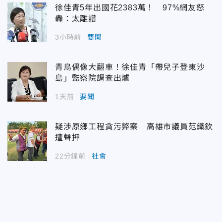
徐佳青5年出國花2383萬！ 97%網友怒
轟：太離譜
3小時前
要聞
青鳥偶像大翻車！徐佳青「帶兒子登東沙
島」監察院調查出爐
1天前
要聞
疑涉原鄉工程貪污弊案 高雄市議員范織欽
遭聲押
22分鐘前
社會