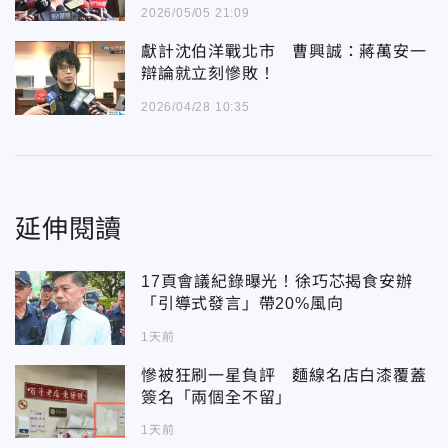
心
2026/05/05 21:09
獻計沈伯洋戰北市 曹興誠：蔣萬安一
辯論就立刻慘敗！
2026/04/28 10:35
延伸閱讀
17頁會議紀錄曝光！徐巧芯揭食安辦
「引導式發言」帶20%風向
1天前
慘被狂刷一星負評 麵線名店白漆覆蓋
簽名「兩個全不留」
1天前