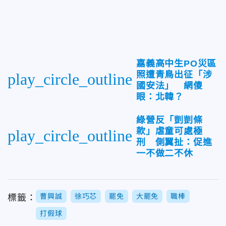
嘉義高中生PO災區
照遭青鳥出征「涉
play_circle_outline
國安法」 網傻
眼：北韓？
綠營反「剴剴條
款」虐童可處極
play_circle_outline
刑 側翼扯：促進
一不做二不休
曹興誠
徐巧芯
罷免
大罷免
職棒
標籤：
打假球