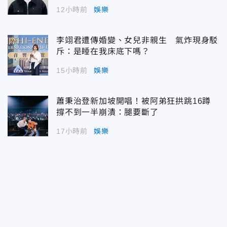
12小時前
娛樂
李翊君遭傳婚變、女兒非親生 氣炸現身駁
斥：是睡在我床底下嗎？
15小時前
娛樂
蕭秉治登新加坡開唱！被阿弟狂拱跳16蹲
撐不到一半崩潰：腿要斷了
17小時前
娛樂