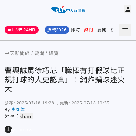
LIVE 24HR
決戰2026
即時
熱門
要聞
社會
娛樂
中天新聞網
要聞
總覽
曹興誠罵徐巧芯「職棒有打假球比正
規打球的人更認真」！網炸鍋球迷火
大
發布:
2025/07/18 19:28
, 更新:
2025/07/18 19:35
By
李奕緯
share
分享：
play_arrow