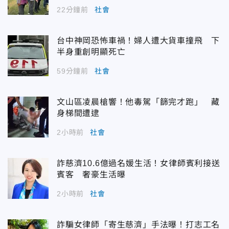
22分鐘前
社會
台中神岡恐怖車禍！婦人遭大貨車撞飛 下
半身重創明顯死亡
59分鐘前
社會
文山區凌晨槍響！他毒駕「篩完才跑」 藏
身梯間遭逮
2小時前
社會
詐慈濟10.6億過名媛生活！女律師賓利接送
賓客 奢豪生活曝
2小時前
社會
詐騙女律師「寄生慈濟」手法曝！打志工名