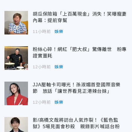
胡瓜保險箱「上百萬現金」消失！笑曝寵妻
內幕：提前穿幫
11小時前
娛樂
粉絲心碎！網紅「肥大叔」驚傳離世 粉專
證實噩耗
12小時前
娛樂
JJA壓軸卡司曝光！孫淑媚首登國際音樂
節 放話「讓世界看見正港辣台妹」
12小時前
娛樂
影/高橋文哉將訪台人氣炸裂！《藍色監
獄》5場見面會秒殺 親錄影片喊話台粉