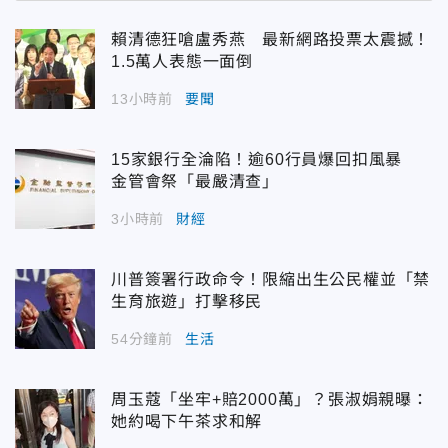
賴清德狂嗆盧秀燕 最新網路投票太震撼！
1.5萬人表態一面倒
13小時前
要聞
15家銀行全淪陷！逾60行員爆回扣風暴
金管會祭「最嚴清查」
3小時前
財經
川普簽署行政命令！限縮出生公民權並「禁
生育旅遊」打擊移民
54分鐘前
生活
周玉蔻「坐牢+賠2000萬」？張淑娟親曝：
她約喝下午茶求和解