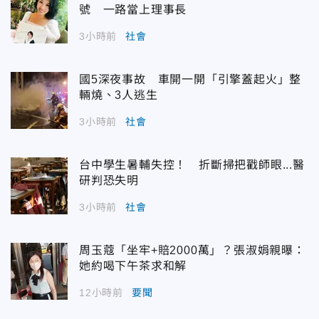
號 一路當上理事長
3小時前
社會
國5深夜事故 車開一開「引擎蓋起火」整
輛燒、3人逃生
3小時前
社會
台中學生暑輔失控！ 折斷掃把戳師眼...醫
研判恐失明
3小時前
社會
周玉蔻「坐牢+賠2000萬」？張淑娟親曝：
她約喝下午茶求和解
12小時前
要聞