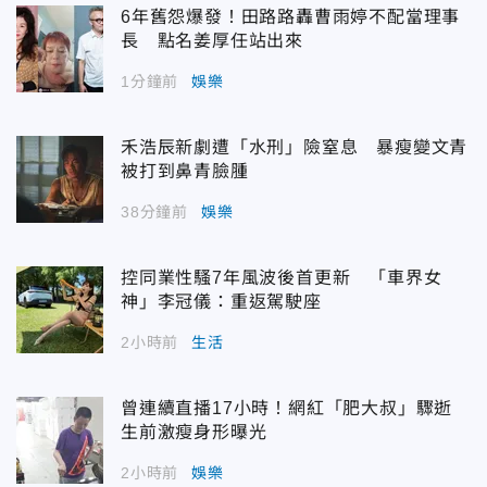
6年舊怨爆發！田路路轟曹雨婷不配當理事
長 點名姜厚任站出來
1分鐘前
娛樂
禾浩辰新劇遭「水刑」險窒息 暴瘦變文青
被打到鼻青臉腫
38分鐘前
娛樂
控同業性騷7年風波後首更新 「車界女
神」李冠儀：重返駕駛座
2小時前
生活
曾連續直播17小時！網紅「肥大叔」驟逝
生前激瘦身形曝光
2小時前
娛樂