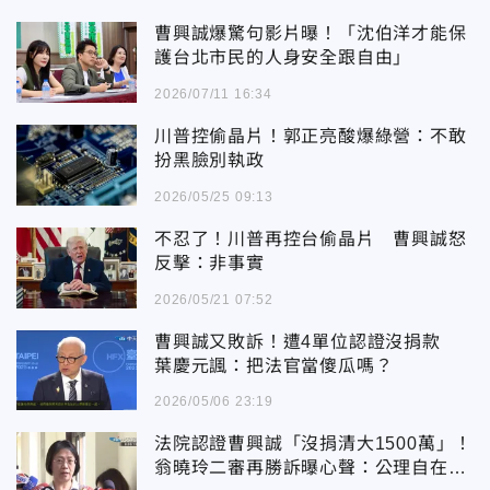
曹興誠爆驚句影片曝！「沈伯洋才能保
護台北市民的人身安全跟自由」
2026/07/11 16:34
川普控偷晶片！郭正亮酸爆綠營：不敢
扮黑臉別執政
2026/05/25 09:13
不忍了！川普再控台偷晶片 曹興誠怒
反擊：非事實
2026/05/21 07:52
曹興誠又敗訴！遭4單位認證沒捐款
葉慶元諷：把法官當傻瓜嗎？
2026/05/06 23:19
法院認證曹興誠「沒捐清大1500萬」！
翁曉玲二審再勝訴曝心聲：公理自在人