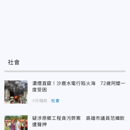
社會
濃煙直竄！沙鹿水電行陷火海 72歲阿嬤一
度受困
3分鐘前
社會
疑涉原鄉工程貪污弊案 高雄市議員范織欽
遭聲押