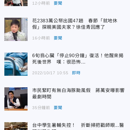
12小時前
要聞
花2383萬公帑出國47趟 春節「就地休
假」探親美國夫家？徐佳青回應了
16小時前
要聞
6旬翁心臟「停止90分鐘」復活！他醒來揭
死後世界 嘆：很恐怖…
2022/10/17 10:55
即時
市民緊盯有無白海豚颱風假 蔣萬安曝影響
最劇時間
35分鐘前
要聞
台中學生暑輔失控！ 折斷掃把戳師眼...醫