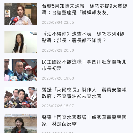
台糖5月知情未通報 徐巧芯提9大質疑
轟：台糖董座是「鐵桿賴友友」
2026/08/04 22:55
《油不得你》遭查水表 徐巧芯列4疑
點轟：部長、署長都不知情？
2026/07/29 20:50
民主國家不該這樣！李四川吐參選新北
市長初衷
2026/07/26 19:03
聲援「萊爾校長」製作人 蔣萬安酸賴
政府：不查毒油卻去查水表
2026/07/26 15:07
警察上門查水表惹議！盧秀燕轟警察國
家 林楚茵反擊