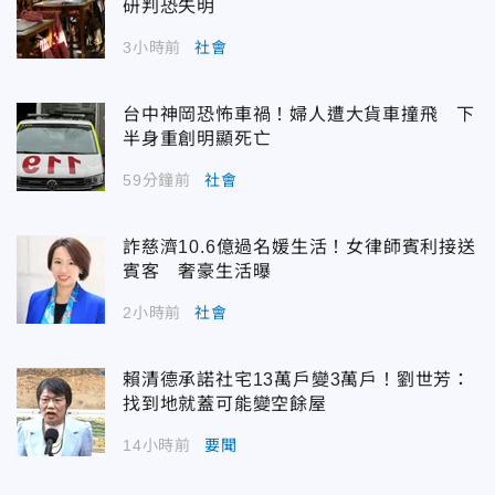
研判恐失明
3小時前
社會
台中神岡恐怖車禍！婦人遭大貨車撞飛 下
半身重創明顯死亡
59分鐘前
社會
詐慈濟10.6億過名媛生活！女律師賓利接送
賓客 奢豪生活曝
2小時前
社會
賴清德承諾社宅13萬戶變3萬戶！劉世芳：
找到地就蓋可能變空餘屋
14小時前
要聞