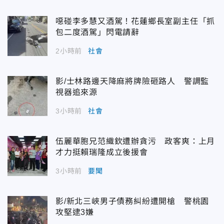
噁碰李多慧又酒駕！花蓮鄉長室副主任「抓
包二度酒駕」閃電請辭
2小時前
社會
影/士林路邊天降麻將牌險砸路人 警調監
視器追來源
3小時前
社會
伍麗華胞兄范織欽遭辦貪污 政客爽：上月
才力挺賴瑞隆成立後援會
3小時前
要聞
影/新北三峽男子債務糾紛遭開槍 警桃園
攻堅逮3嫌