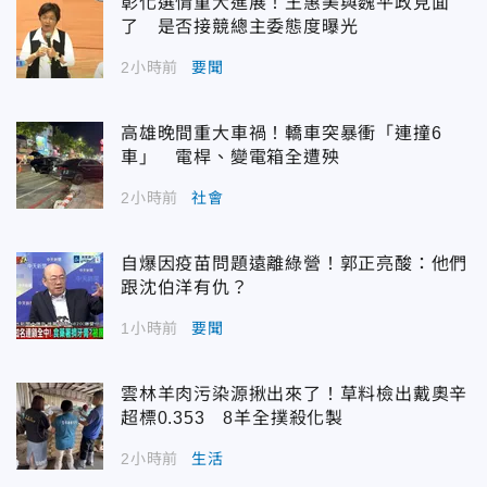
彰化選情重大進展！王惠美與魏平政見面
了 是否接競總主委態度曝光
2小時前
要聞
高雄晚間重大車禍！轎車突暴衝「連撞6
車」 電桿、變電箱全遭殃
2小時前
社會
自爆因疫苗問題遠離綠營！郭正亮酸：他們
跟沈伯洋有仇？
1小時前
要聞
雲林羊肉污染源揪出來了！草料檢出戴奧辛
超標0.353 8羊全撲殺化製
2小時前
生活