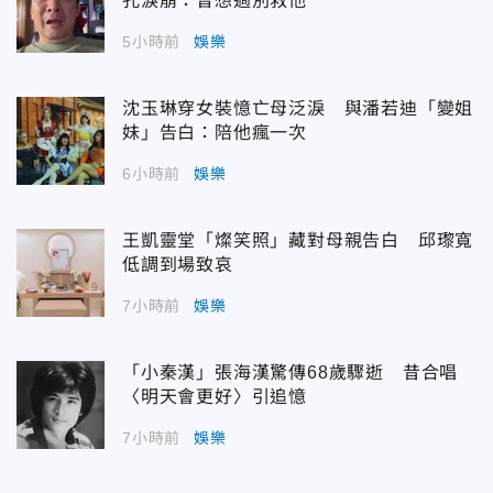
孔淚崩：曾想過別救他
5小時前
娛樂
沈玉琳穿女裝憶亡母泛淚 與潘若迪「變姐
妹」告白：陪他瘋一次
6小時前
娛樂
王凱靈堂「燦笑照」藏對母親告白 邱瓈寬
低調到場致哀
7小時前
娛樂
「小秦漢」張海漢驚傳68歲驟逝 昔合唱
〈明天會更好〉引追憶
7小時前
娛樂