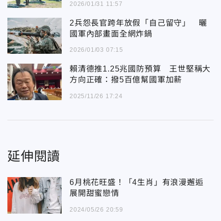
2026/01/31 11:57
2兵怨長官跨年放假「自己留守」 曬
國軍內部畫面全網炸鍋
2026/01/03 07:15
賴清德推1.25兆國防預算 王世堅稱大
方向正確：撥5百億幫國軍加薪
2025/11/26 17:24
延伸閱讀
6月桃花旺盛！「4生肖」有浪漫邂逅
展開甜蜜戀情
2024/05/26 20:59