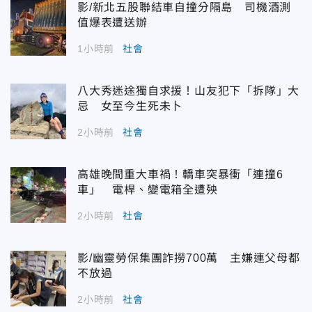
影/新北五股聯結車自撞分隔島 司機酒測
值爆表遭送辦
1小時前
社會
八大秀迷途獨自求援！山友犯下「拆隊」大
忌 女至今生死未卜
2小時前
社會
高雄晚間重大車禍！轎車突暴衝「連撞6
車」 電桿、變電箱全遭殃
2小時前
社會
影/幽靈勞保集團詐撈700萬 主嫌連父母都
不放過
2小時前
社會