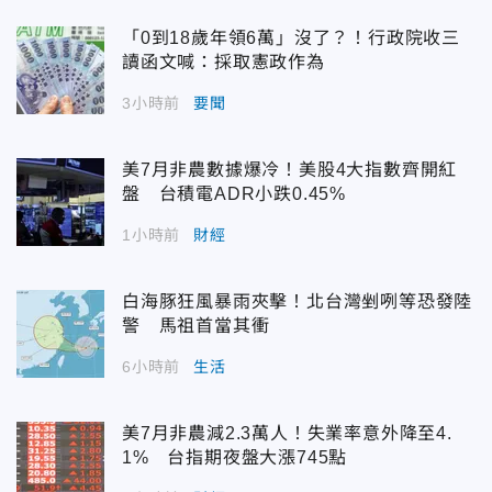
「0到18歲年領6萬」沒了？！行政院收三
讀函文喊：採取憲政作為
3小時前
要聞
美7月非農數據爆冷！美股4大指數齊開紅
盤 台積電ADR小跌0.45%
1小時前
財經
白海豚狂風暴雨夾擊！北台灣剉咧等恐發陸
警 馬祖首當其衝
6小時前
生活
美7月非農減2.3萬人！失業率意外降至4.
1% 台指期夜盤大漲745點