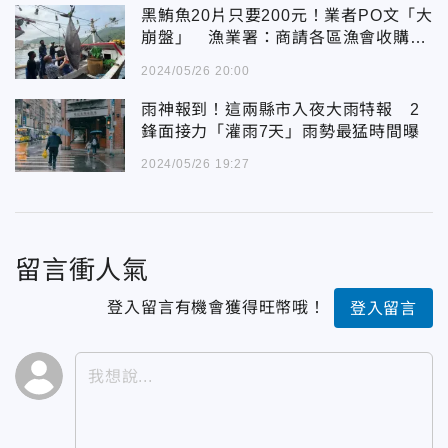
黑鮪魚20片只要200元！業者PO文「大
崩盤」 漁業署：商請各區漁會收購凍
存
2024/05/26 20:00
雨神報到！這兩縣市入夜大雨特報 2
鋒面接力「灌雨7天」雨勢最猛時間曝
2024/05/26 19:27
留言衝人氣
登入留言有機會獲得旺幣哦！
登入留言