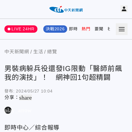
LIVE 24HR
決戰2026
即時
熱門
要聞
社會
娛樂
中天新聞網
生活
總覽
男裝病躲兵役還發IG限動「醫師前飆
我的演技」！ 網神回1句超精闢
發布:
2024/05/27 10:04
share
分享：
play_arrow
即時中心／綜合報導