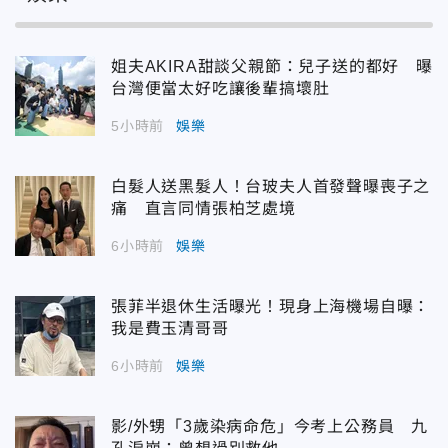
姐夫AKIRA甜談父親節：兒子送的都好 曝
台灣便當太好吃讓後輩搞壞肚
5小時前
娛樂
白髮人送黑髮人！台玻夫人首發聲曝喪子之
痛 直言同情張柏芝處境
6小時前
娛樂
張菲半退休生活曝光！現身上海機場自曝：
我是費玉清哥哥
6小時前
娛樂
影/外甥「3歲染病命危」今考上公務員 九