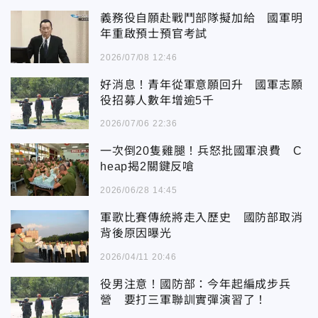
義務役自願赴戰鬥部隊擬加給 國軍明
年重啟預士預官考試
2026/07/08 12:46
好消息！青年從軍意願回升 國軍志願
役招募人數年增逾5千
2026/07/06 22:36
一次倒20隻雞腿！兵怒批國軍浪費 C
heap揭2關鍵反嗆
2026/06/28 14:45
軍歌比賽傳統將走入歷史 國防部取消
背後原因曝光
2026/04/11 20:46
役男注意！國防部：今年起編成步兵
營 要打三軍聯訓實彈演習了！