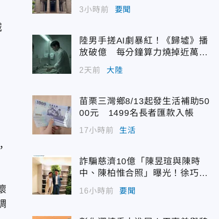
配額
3小時前
要聞
滅
陸男手搓AI劇暴紅！《歸墟》播
放破億 每分鐘算力燒掉近萬台
幣
2天前
大陸
苗栗三灣鄉8/13起發生活補助50
00元 1499名長者匯款入帳
17小時前
生活
，
詐騙慈濟10億「陳昱瑄與陳時
中、陳柏惟合照」曝光！徐巧芯
震撼出手
懷
16小時前
要聞
調