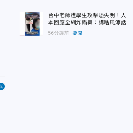
台中老師遭學生攻擊恐失明！人
本回應全網炸鍋轟：講啥風涼話
56分鐘前
要聞