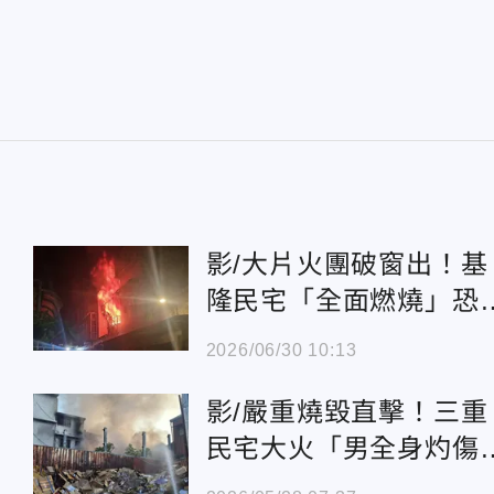
影/大片火團破窗出！基
隆民宅「全面燃燒」恐
景象曝
2026/06/30 10:13
影/嚴重燒毀直擊！三重
民宅大火「男全身灼傷
半」昏迷搶救中