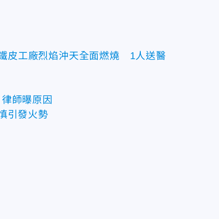
潭鐵皮工廠烈焰沖天全面燃燒 1人送醫
 律師曝原因
慎引發火勢