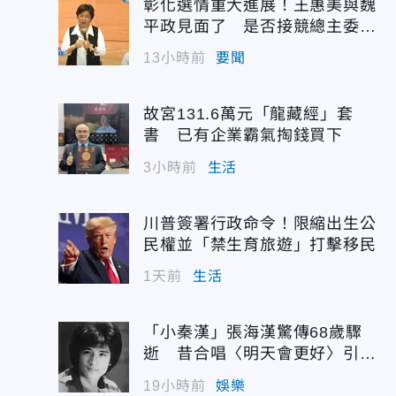
彰化選情重大進展！王惠美與魏
平政見面了 是否接競總主委態
度曝光
13小時前
要聞
故宮131.6萬元「龍藏經」套
書 已有企業霸氣掏錢買下
3小時前
生活
川普簽署行政命令！限縮出生公
民權並「禁生育旅遊」打擊移民
1天前
生活
「小秦漢」張海漢驚傳68歲驟
逝 昔合唱〈明天會更好〉引追
憶
19小時前
娛樂