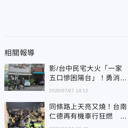
相關報導
影/台中民宅大火「一家
五口慘困陽台」！勇消急
救援
2026/07/07 14:12
同條路上天亮又燒！台南
仁德再有機車行狂燃 老
闆倒火場命危