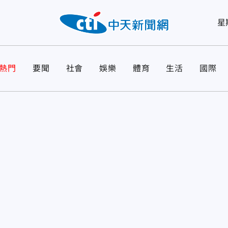
星
熱門
要聞
社會
娛樂
體育
生活
國際