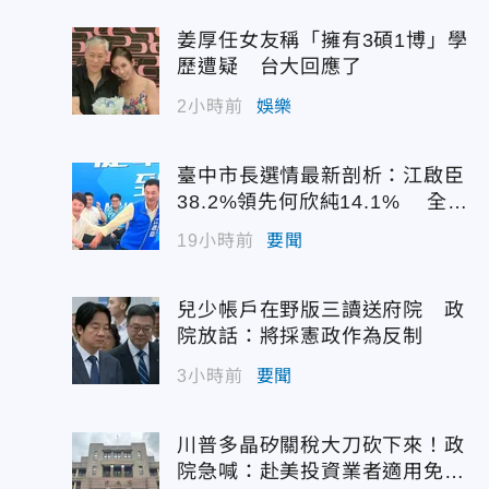
姜厚任女友稱「擁有3碩1博」學
歷遭疑 台大回應了
2小時前
娛樂
臺中市長選情最新剖析：江啟臣
38.2%領先何欣純14.1% 全世
代支持度全面居首
19小時前
要聞
兒少帳戶在野版三讀送府院 政
院放話：將採憲政作為反制
3小時前
要聞
川普多晶矽關稅大刀砍下來！政
院急喊：赴美投資業者適用免稅