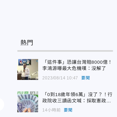
熱門
「這件事」恐讓台灣賠8000億！
李鴻源曝最大危機嘆：沒解了
2023/08/14 10:47
要聞
「0到18歲年領6萬」沒了？！行
政院收三讀函文喊：採取憲政作
為
14小時前
要聞