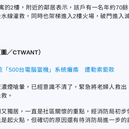
寓的2樓，附近的鄰居表示，該戶有一名年約70餘
水線灌救，同時也架梯進入2樓火場，破門進入
圖／CTWANT）
院「500台電腦當機」系統癱瘓 遭勒索鉅款
遭濃煙嗆暈，已經意識不清了，緊急將老婦人救出
急救。
明又獨居，一直是社區關懷的重點，經消防局初步
能是起火點，但確切的原因還有待消防局進一步的