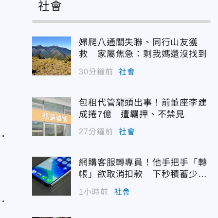
社會
婦爬八通關失聯、同行山友獲
救 家屬焦急：剩我媽還沒找到
30分鐘前
社會
包租代管龍頭出事！前董座李建
成捲7億 遭羈押、不禁見
怖
27分鐘前
社會
網購客服轉專員！他手把手「轉
帳」欲取消扣款 下秒積蓄少一
半
1小時前
社會
一