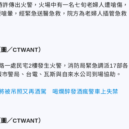
9時許傳出火警，火場中有一名七旬老婦人遭嗆傷，
煙嗆暈，經緊急送醫急救，院方為老婦人插管急救
圖／CTWANT）
路一處民宅2樓發生火警，消防局緊急調派17部各
報市警局、台電、瓦斯與自來水公司到場協助。
運將被吊照又再酒駕 喝爛醉發酒瘋警車上失禁
圖／CTWANT）