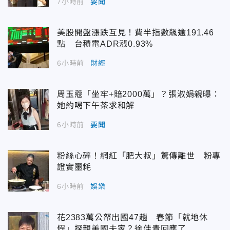
7小時前
要聞
美股開盤漲跌互見！費半指數飆逾191.46
點 台積電ADR漲0.93%
6小時前
財經
周玉蔻「坐牢+賠2000萬」？張淑娟親曝：
她約喝下午茶求和解
6小時前
要聞
粉絲心碎！網紅「肥大叔」驚傳離世 粉專
證實噩耗
6小時前
娛樂
花2383萬公帑出國47趟 春節「就地休
假」探親美國夫家？徐佳青回應了