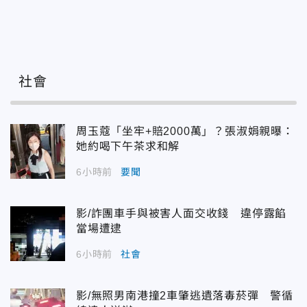
社會
周玉蔻「坐牢+賠2000萬」？張淑娟親曝：
她約喝下午茶求和解
6小時前
要聞
影/詐團車手與被害人面交收錢 違停露餡
當場遭逮
6小時前
社會
影/無照男南港撞2車肇逃遺落毒菸彈 警循