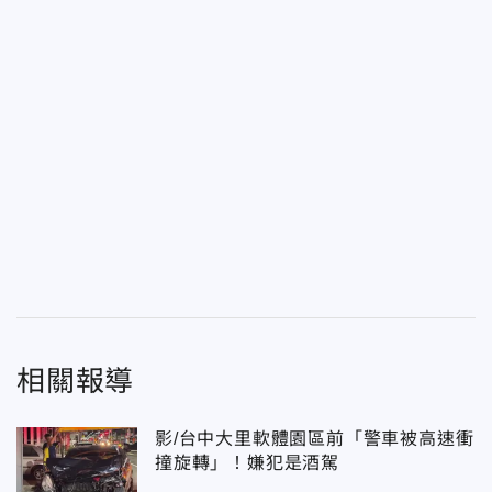
相關報導
影/台中大里軟體園區前「警車被高速衝
撞旋轉」！嫌犯是酒駕