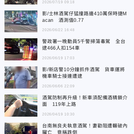
2026/07/19 09:18
影/士林酒駕仔猛撞路邊410萬保時捷M
acan 酒測值0.77
2026/06/22 16:48
警政署一晚動員5千警掃蕩毒駕 全台
逮466人扣154車
2026/06/19 17:03
影/新店警10分鐘抓件酒駕 貨車運將
機車騎士接連遭逮
2026/06/06 22:09
酒駕防制再升級！新車須配備酒精鎖介
面 119年上路
2026/04/19 10:30
台南無良夫執意酒駕！妻勸阻遭輾破內
臟亡 竟稱跌倒