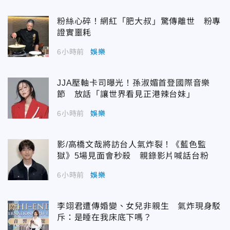
粉絲心碎！網紅「肥大叔」驚傳離世 粉專
證實噩耗
6小時前
娛樂
JJA壓軸卡司曝光！孫淑媚首登國際音樂
節 放話「讓世界看見正港辣台妹」
6小時前
娛樂
影/高橋文哉將訪台人氣炸裂！《藍色監
獄》5場見面會秒殺 親錄影片喊話台粉
6小時前
娛樂
李翊君遭傳婚變、女兒非親生 氣炸現身駁
斥：是睡在我床底下嗎？