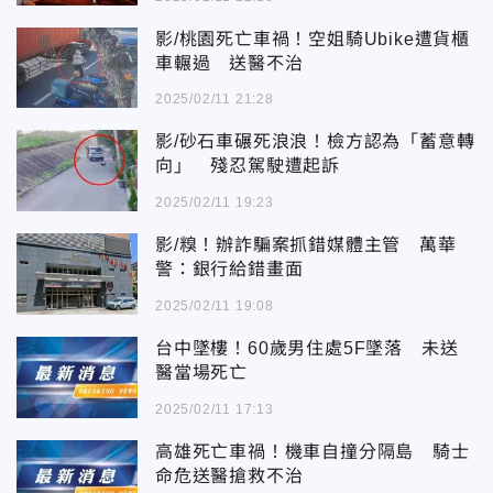
影/桃園死亡車禍！空姐騎Ubike遭貨櫃
車輾過 送醫不治
2025/02/11 21:28
影/砂石車碾死浪浪！檢方認為「蓄意轉
向」 殘忍駕駛遭起訴
2025/02/11 19:23
影/糗！辦詐騙案抓錯媒體主管 萬華
警：銀行給錯畫面
2025/02/11 19:08
台中墜樓！60歲男住處5F墜落 未送
醫當場死亡
2025/02/11 17:13
高雄死亡車禍！機車自撞分隔島 騎士
命危送醫搶救不治