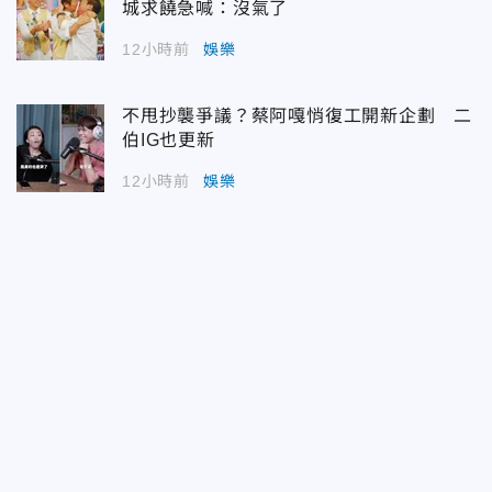
城求饒急喊：沒氣了
12小時前
娛樂
不甩抄襲爭議？蔡阿嘎悄復工開新企劃 二
伯IG也更新
12小時前
娛樂