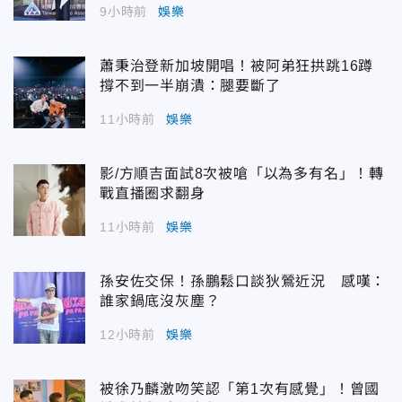
9小時前
娛樂
蕭秉治登新加坡開唱！被阿弟狂拱跳16蹲
撐不到一半崩潰：腿要斷了
11小時前
娛樂
影/方順吉面試8次被嗆「以為多有名」！轉
戰直播圈求翻身
11小時前
娛樂
孫安佐交保！孫鵬鬆口談狄鶯近況 感嘆：
誰家鍋底沒灰塵？
12小時前
娛樂
被徐乃麟激吻笑認「第1次有感覺」！曾國