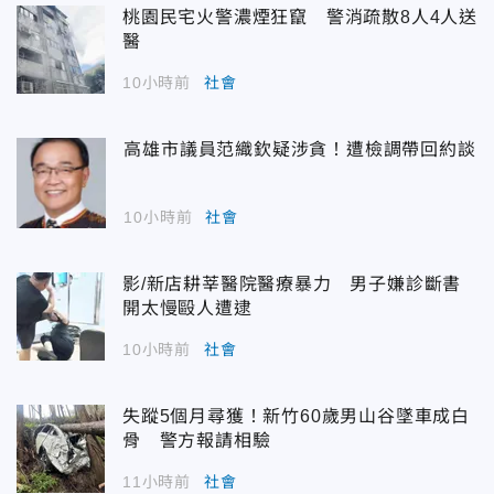
桃園民宅火警濃煙狂竄 警消疏散8人4人送
醫
10小時前
社會
高雄市議員范織欽疑涉貪！遭檢調帶回約談
10小時前
社會
影/新店耕莘醫院醫療暴力 男子嫌診斷書
開太慢毆人遭逮
10小時前
社會
失蹤5個月尋獲！新竹60歲男山谷墜車成白
骨 警方報請相驗
11小時前
社會