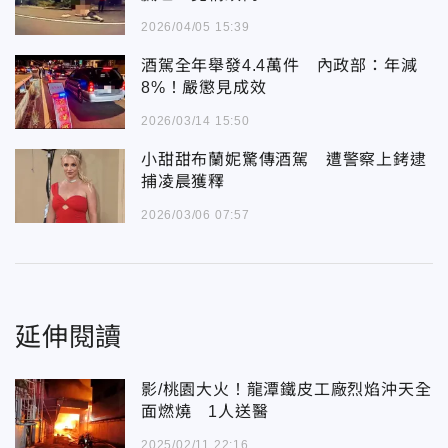
2026/04/05 15:39
酒駕全年舉發4.4萬件 內政部：年減
8%！嚴懲見成效
2026/03/14 15:50
小甜甜布蘭妮驚傳酒駕 遭警察上銬逮
捕凌晨獲釋
2026/03/06 07:57
延伸閱讀
影/桃園大火！龍潭鐵皮工廠烈焰沖天全
面燃燒 1人送醫
2025/02/11 22:16