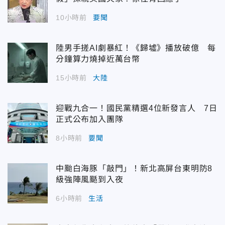
10小時前
要聞
陸男手搓AI劇暴紅！《歸墟》播放破億 每
分鐘算力燒掉近萬台幣
15小時前
大陸
迎戰九合一！國民黨精選4位新發言人 7日
正式公布加入團隊
8小時前
要聞
中颱白海豚「敲門」！新北高屏台東明防8
級強陣風颳到入夜
6小時前
生活