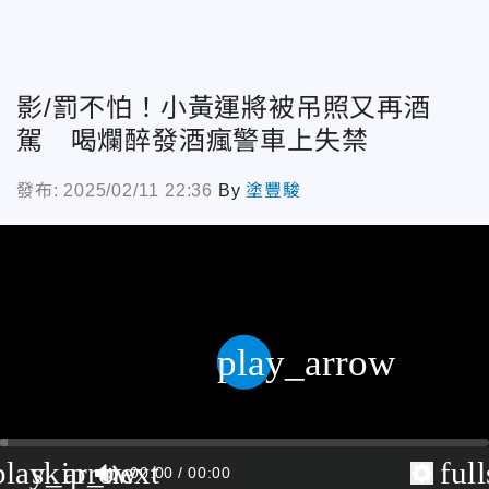
影/罰不怕！小黃運將被吊照又再酒
駕 喝爛醉發酒瘋警車上失禁
發布: 2025/02/11 22:36
By
塗豐駿
play_arrow
play_arrow
skip_next
ful
00:00
00:00