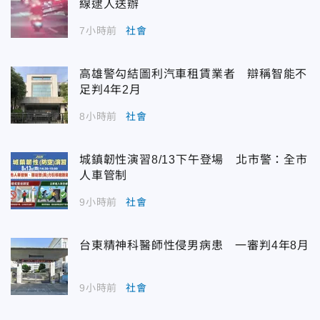
線逮人送辦
7小時前
社會
高雄警勾結圖利汽車租賃業者 辯稱智能不
足判4年2月
8小時前
社會
城鎮韌性演習8/13下午登場 北市警：全市
人車管制
9小時前
社會
台東精神科醫師性侵男病患 一審判4年8月
9小時前
社會