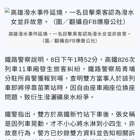
高雄潑水事件延燒，一名目擊乘客認為潑水女並非故意。
（圖／翻攝自FB爆廢公社）
鐵路警察說明，8日下午1時52分，高鐵826次
列車11車廂發生旅客糾紛，鐵路警察局青埔
分駐所員警獲報到場，查明雙方當事人於該列
車即將停靠苗栗站時，因自由座車廂座位換座
問題，致衍生潑灑礦泉水紛爭。
鐵警指出，雙方於高鐵新竹站下車後，張女稱
是因列車晃動，才不小心將水淋到小四生，非
故意行為，警方已抄錄雙方資料並告知相關訴