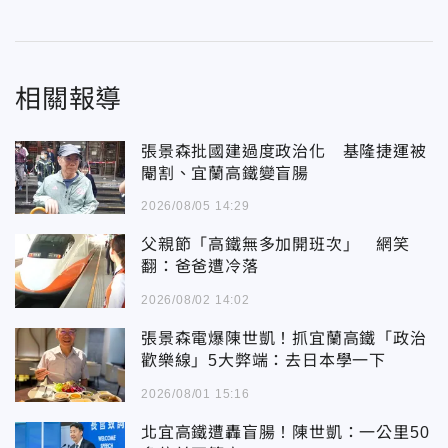
相關報導
張景森批國建過度政治化 基隆捷運被
閹割、宜蘭高鐵變盲腸
2026/08/05 14:29
父親節「高鐵無多加開班次」 網笑
翻：爸爸遭冷落
2026/08/02 14:02
張景森電爆陳世凱！抓宜蘭高鐵「政治
歡樂線」5大弊端：去日本學一下
2026/08/01 15:16
北宜高鐵遭轟盲腸！陳世凱：一公里50