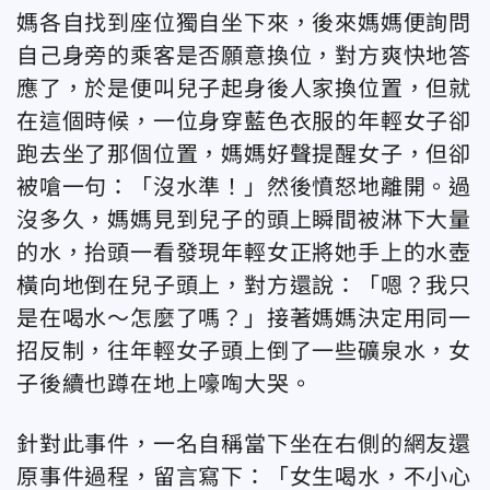
媽各自找到座位獨自坐下來，後來媽媽便詢問
自己身旁的乘客是否願意換位，對方爽快地答
應了，於是便叫兒子起身後人家換位置，但就
在這個時候，一位身穿藍色衣服的年輕女子卻
跑去坐了那個位置，媽媽好聲提醒女子，但卻
被嗆一句：「沒水準！」然後憤怒地離開。過
沒多久，媽媽見到兒子的頭上瞬間被淋下大量
的水，抬頭一看發現年輕女正將她手上的水壺
橫向地倒在兒子頭上，對方還說：「嗯？我只
是在喝水～怎麼了嗎？」接著媽媽決定用同一
招反制，往年輕女子頭上倒了一些礦泉水，女
子後續也蹲在地上嚎啕大哭。
針對此事件，一名自稱當下坐在右側的網友還
原事件過程，留言寫下：「女生喝水，不小心