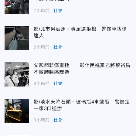
7小時前
社會
影/北市男酒駕、毒駕還拒檢 警攔車拔槍
逮人
8小時前
社會
父親節悲痛噩耗！ 彰化民進黨老將蔡裕昌
不敵肺腺癌驟逝
8小時前
社會
影/淡水天降石頭、玻璃瓶4車遭砸 警鎖定
一家3口送辦
9小時前
社會