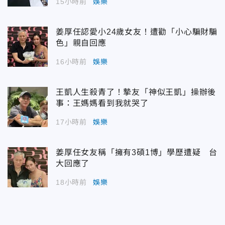
15小時前
娛樂
姜厚任認愛小24歲女友！遭勸「小心騙財騙
色」親自回應
16小時前
娛樂
王凱人生殺青了！摯友「神似王凱」操辦後
事：王媽媽看到我就哭了
17小時前
娛樂
姜厚任女友稱「擁有3碩1博」學歷遭疑 台
大回應了
18小時前
娛樂