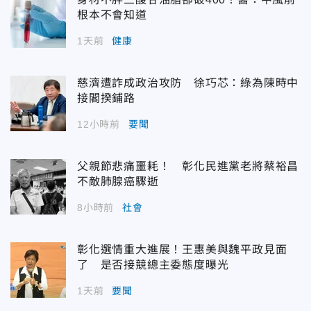
根本不會知道
1天前
健康
慈濟遭詐成政治攻防 徐巧芯：綠為陳時中
接閣揆鋪路
12小時前
要聞
父親節悲痛噩耗！ 彰化民進黨老將蔡裕昌
不敵肺腺癌驟逝
8小時前
社會
彰化選情重大進展！王惠美與魏平政見面
了 是否接競總主委態度曝光
1天前
要聞