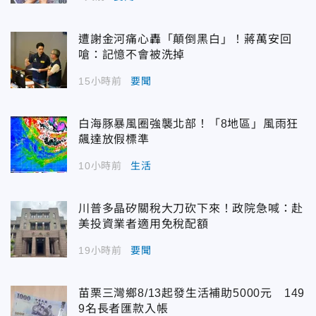
遭謝金河痛心轟「顛倒黑白」！蔣萬安回
嗆：記憶不會被洗掉
15小時前
要聞
白海豚暴風圈強襲北部！「8地區」風雨狂
飆達放假標準
10小時前
生活
川普多晶矽關稅大刀砍下來！政院急喊：赴
美投資業者適用免稅配額
19小時前
要聞
苗栗三灣鄉8/13起發生活補助5000元 149
9名長者匯款入帳