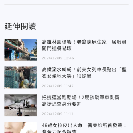
延伸閱讀
高雄林園槍響！老翁陳屍住家 居服員
開門送餐嚇壞
2024/12/09 12:46
高鐵潑水糾紛！前美女列車長點出「藍
衣女坐地大哭」很詭異
2024/12/09 11:47
把捷運當跑酷場！2屁孩騎單車亂衝
高捷追查身分要罰
2024/12/09 11:11
49歲女拉皮出人命 醫美診所首發聲：
會全力配合調查