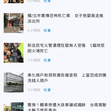
5小時前
社會
獨/北市驚傳恐怖死亡案 女子抱嬰屍走進
派出所
6小時前
社會
新店民宅火警濃煙狂竄無人受傷 1貓咪受
困火場死亡
7小時前
社會
美化帳戶助貸款廣告攏是假 上當恐成詐團
洗錢人頭戶
7小時前
社會
驚悚！轎車慘遭大貨車碾成鐵餅 台南駕駛
卡輪下慘死車內