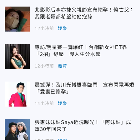
北影影后李亦捷父親節宣布懷孕！憶亡父：
我跟老哥都希望給他抱孫
12小時前
娛樂
專訪/明星賽一舞爆紅！台鋼新女神ET靠
「2招」紓壓 曝人生分水嶺
12小時前
體育
震撼彈！及川光博雙喜臨門 宣布閃電再婚
「愛妻已懷孕」
14小時前
娛樂
張惠妹妹妹Saya近況曝光！「阿妹妹」成
軍30年回來了