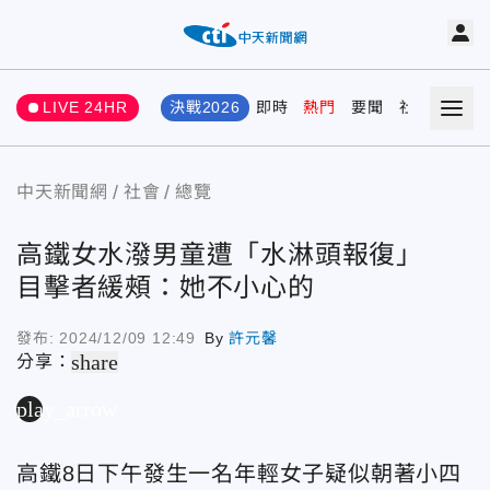
LIVE 24HR
決戰2026
即時
熱門
要聞
社會
娛樂
中天新聞網
社會
總覽
高鐵女水潑男童遭「水淋頭報復」
目擊者緩頰：她不小心的
發布:
2024/12/09 12:49
By
許元馨
share
分享：
play_arrow
高鐵8日下午發生一名年輕女子疑似朝著小四