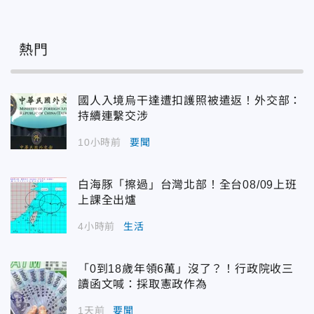
熱門
國人入境烏干達遭扣護照被遣返！外交部：
持續連繫交涉
10小時前
要聞
白海豚「擦過」台灣北部！全台08/09上班
上課全出爐
4小時前
生活
「0到18歲年領6萬」沒了？！行政院收三
讀函文喊：採取憲政作為
1天前
要聞