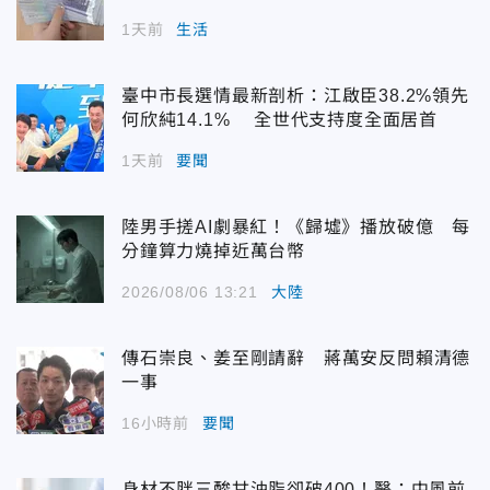
1天前
生活
臺中市長選情最新剖析：江啟臣38.2%領先
何欣純14.1% 全世代支持度全面居首
1天前
要聞
陸男手搓AI劇暴紅！《歸墟》播放破億 每
分鐘算力燒掉近萬台幣
2026/08/06 13:21
大陸
傳石崇良、姜至剛請辭 蔣萬安反問賴清德
一事
16小時前
要聞
身材不胖三酸甘油脂卻破400！醫：中風前