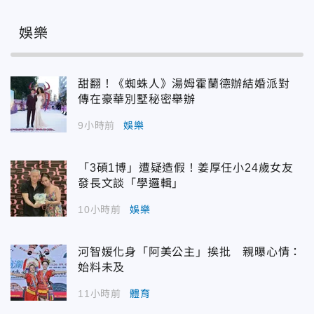
娛樂
甜翻！《蜘蛛人》湯姆霍蘭德辦結婚派對
傳在豪華別墅秘密舉辦
9小時前
娛樂
「3碩1博」遭疑造假！姜厚任小24歲女友
發長文談「學邏輯」
10小時前
娛樂
河智媛化身「阿美公主」挨批 親曝心情：
始料未及
11小時前
體育