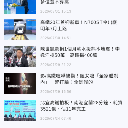
多億並不算高
2026/08/01 15:13
高鐵20年首迎新車！N700ST今出廠
明年7月上路
2026/07/30 14:51
陳世凱豪捐1個月薪水援熊本地震！李
逸洋捐50萬 高鐵捐400萬
2026/07/29 21:22
影/高鐵喧嘩被勸！陸女嗆「全家體制
內」 警打臉：全是假的
2026/07/29 16:56
北宜高鐵拍板！南港宜蘭28分鐘、耗資
3521億、估11年完工
2026/07/24 07:46