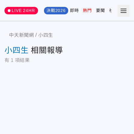
LIVE 24HR
決戰2026
即時
熱門
要聞
社會
娛樂
中天新聞網
小四生
小四生
相關報導
有
1
項結果