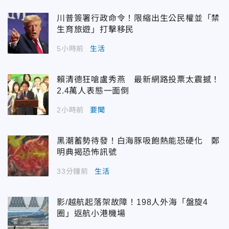
川普簽署行政命令！限縮出生公民權並「禁
生育旅遊」打擊移民
5小時前
生活
賴清德狂嗆盧秀燕 最新網路投票太震撼！
2.4萬人表態一面倒
2小時前
要聞
黑潮蓄勢待發！白海豚吸飽熱能恐硬化 鄭
明典揭恐怖訊號
33分鐘前
生活
影/越航起落架故障！198人外海「盤旋4
圈」返航小港機場