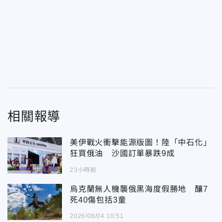
相關報導
美伊戰火衝擊能源版圖！陸「中石化」
狂買俄油 沙國訂單暴跌9成
23小時前
烏克蘭無人機襲俄黑海度假勝地 釀7
死40傷包括3童
2026/08/04 10:51