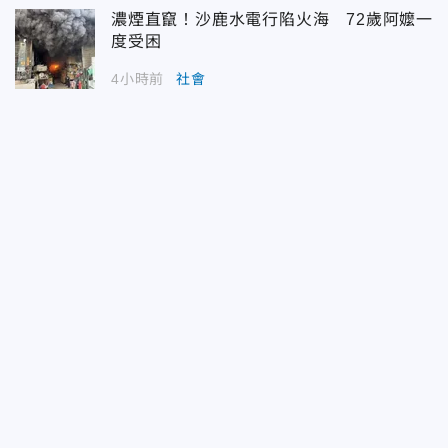
濃煙直竄！沙鹿水電行陷火海 72歲阿嬤一
度受困
4小時前
社會