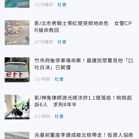
23分鐘前
社會
影/北市男騎士等紅燈突倒地命危 女警CP
R搶命救回
47分鐘前
社會
竹市府後停車場命案！晨運民眾驚見他「口
吐白沫」已屍僵
2小時前
社會
影/神鬼律師游光德涉詐1.1億落逃！桃檢起
訴6人 求刑8年半
2小時前
社會
兆基前董座李建成被北檢帶走！投資人協商