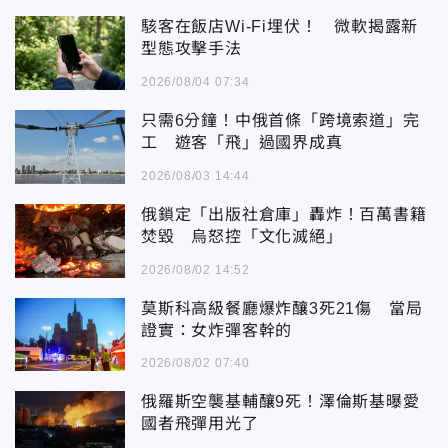
駭客在飯店Wi-Fi埋伏！ 微軟揭露新
型態攻擊手法
2026/08/04 07:34
只需6分鐘！中俄首條「跨境索道」完
工 遊客「飛」過國界成真
2026/08/03 14:44
俄鎖定「出版社倉庫」轟炸！百萬書籍
焚毀 烏怒控「文化滅絕」
2026/08/02 14:52
莫斯科高級餐廳爆炸釀3死21傷 當局
證實：女炸彈客幹的
2026/08/02 07:40
俄羅斯空襲基輔釀9死！澤倫斯基曝愛
國者飛彈用光了