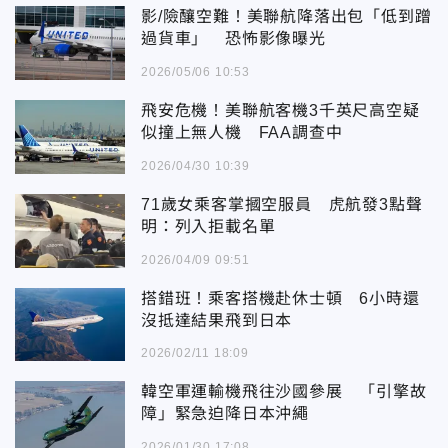
影/險釀空難！美聯航降落出包「低到蹭
過貨車」 恐怖影像曝光
2026/05/06 10:53
飛安危機！美聯航客機3千英尺高空疑
似撞上無人機 FAA調查中
2026/04/30 10:39
71歲女乘客掌摑空服員 虎航發3點聲
明：列入拒載名單
2026/04/09 09:51
搭錯班！乘客搭機赴休士頓 6小時還
沒抵達結果飛到日本
2026/02/11 18:09
韓空軍運輸機飛往沙國參展 「引擎故
障」緊急迫降日本沖繩
2026/01/30 17:08