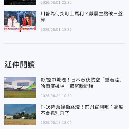
2026/08/01 22:35
川普為何突盯上馬利？嚴震生點破三盤
算
2026/08/01 18:39
延伸閱讀
影/空中驚魂！日本春秋航空「重著陸」
哈爾濱機場 擦尾瞬間曝
2026/06/20 10:30
F-16降落撞斷路燈！前飛官開嗆：高度
不會抓別飛了
2026/06/18 18:09