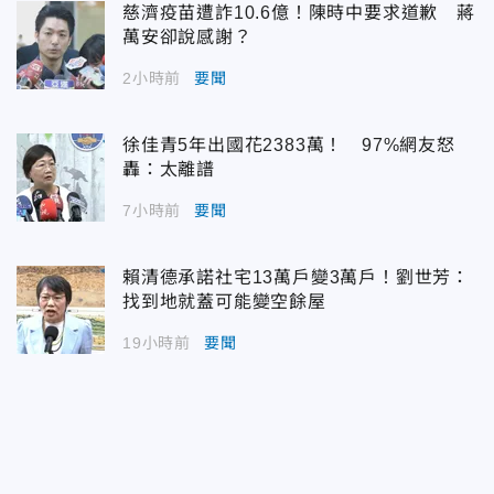
慈濟疫苗遭詐10.6億！陳時中要求道歉 蔣
萬安卻說感謝？
2小時前
要聞
徐佳青5年出國花2383萬！ 97%網友怒
轟：太離譜
7小時前
要聞
賴清德承諾社宅13萬戶變3萬戶！劉世芳：
找到地就蓋可能變空餘屋
19小時前
要聞