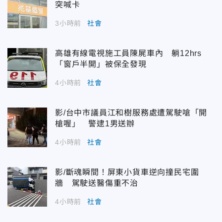
突喊卡
3小時前
社會
高雄有線電視施工員陳屍車內 躺12hrs
「窗戶半開」被保全發現
4小時前
社會
影/台中市議員江和樹服務處遭駕駛嗆「開
槍喔」 警逮1男送辦
4小時前
社會
影/斷魂瞬間！屏東小貨車逆向撞民宅圍
牆 駕駛送醫傷重不治
4小時前
社會