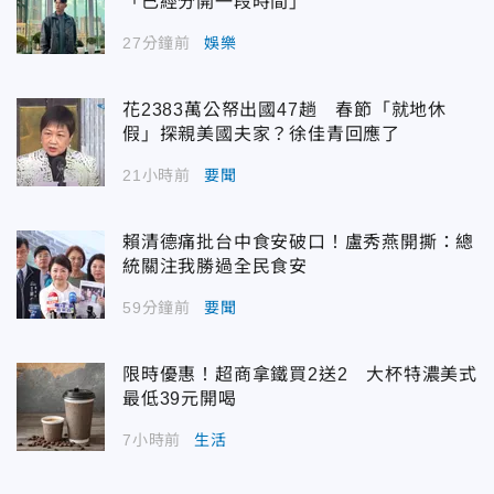
「已經分開一段時間」
27分鐘前
娛樂
花2383萬公帑出國47趟 春節「就地休
假」探親美國夫家？徐佳青回應了
21小時前
要聞
賴清德痛批台中食安破口！盧秀燕開撕：總
統關注我勝過全民食安
59分鐘前
要聞
限時優惠！超商拿鐵買2送2 大杯特濃美式
最低39元開喝
7小時前
生活