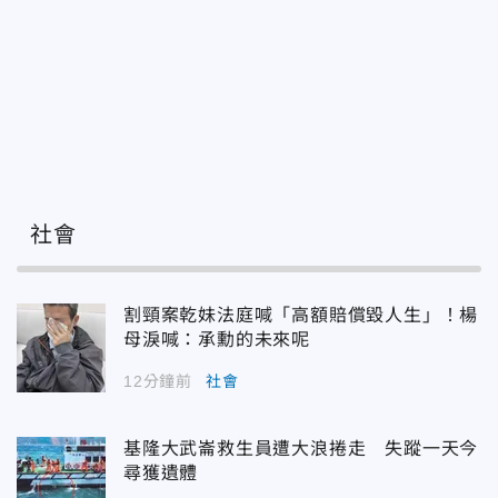
社會
割頸案乾妹法庭喊「高額賠償毀人生」！楊
母淚喊：承勳的未來呢
12分鐘前
社會
基隆大武崙救生員遭大浪捲走 失蹤一天今
尋獲遺體