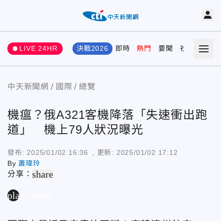
LIVE 24HR
決戰2026
即時
熱門
要聞
社會
娛樂
中天新聞網
國際
總覽
機瘟？俄A321客機降落「失速衝出跑
道」 機上79人狀況曝光
發布:
2025/01/02 16:36
, 更新:
2025/01/02 17:12
By
蕭瑋玲
share
分享：
play_arrow