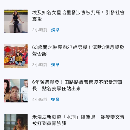
埃及知名女星哈里發涉毒被判死！引發社會
震驚
3小時前
娛樂
63歲關之琳爆戀27歲男模！沉默3個月親發
聲否認
3小時前
娛樂
6年舊怨爆發！田路路轟曹雨婷不配當理事
長 點名姜厚任站出來
4小時前
娛樂
禾浩辰新劇遭「水刑」險窒息 暴瘦變文青
被打到鼻青臉腫