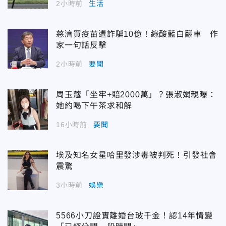
2小時前
生活
慈濟買疫苗遭詐騙10億！綠酸藍白翻車 作
家一句話反擊
2小時前
要聞
周玉蔻「坐牢+賠2000萬」？張淑娟親曝：
她約喝下午茶求和解
16小時前
要聞
埃及知名女星哈里發涉毒被判死！引發社會
震驚
3小時前
娛樂
5566小刀證實離婚台玻千金！認14年情變